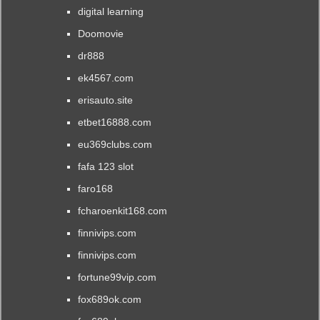
digital learning
Doomovie
dr888
ek4567.com
erisauto.site
etbet16888.com
eu369clubs.com
fafa 123 slot
faro168
fcharoenkit168.com
finnivips.com
finnivips.com
fortune99vip.com
fox689ok.com