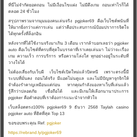
ที่นี่ไม่จำกัดยอดถอน ไม่มีเงื่อนไขแฝง ไม่มีดึงเกม ถอนเท่าไรก็ได้
ตลอด 24 ชั่วโมง
สรุปภาพรวมจากมุมมองคนเล่นจริง pgjoker69 คือเว็บไซต์พนันที่
ให้มากยิ่งกว่าแค่การเล่น แต่ว่าคือประสบการณ์ป้อมปราการจิตใจ
ได้ทุกครั้งที่ล็อกอิน
หลังจากที่ได้ใช้งานจริงมาเกิน 3 เดือน เรากล้าบอกเลยว่า pgjoker
auto คือเว็บไซต์ที่ครบที่สุดในบรรดาที่เราเคยเล่นมา ไม่ว่าจะเรื่อง
เกม ความเร็ว การบริการ หรือความโล่งใส ทุกอย่างอยู่ในระดับที่
วางใจได้
ไม่ต้องเสี่ยงกับเว็บผี เว็บไซต์เปิดใหม่แล้วปิดหนี เพราะตรงนี้มี
ระบบที่มั่นคง ถอนได้จริง มีแอดไม่นดูแล และไม่มีปัญหาจุกจิกให้
จำต้องรำคาญเหมือนแต่ก่อน หากคุณกำลังมองหาเว็บที่เล่นแล้ว
รู้สึกว่าปลอดภัย เชื่อถือได้ และมีเกมให้เลือกนานาประการ
pgjoker คือคำตอบที่เราต้องการแนะนำจากหัวใจ
เว็บสล็อตตรง100% pgjoker69 9 ธันวา 2568 Taylah casino
pgjoker auto ที่ฮิตที่สุด Top 13
ขอขอบพระคุณ Ref.
pgjoker
https://rebrand.ly/pgjoker69