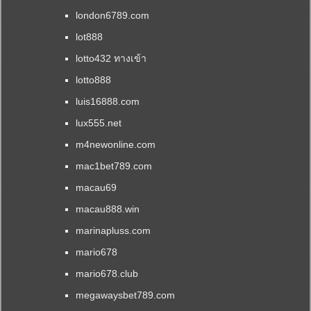
london6789.com
lot888
lotto432 ทางเข้า
lotto888
luis16888.com
lux555.net
m4newonline.com
mac1bet789.com
macau69
macau888.win
marinapluss.com
mario678
mario678.club
megawaysbet789.com