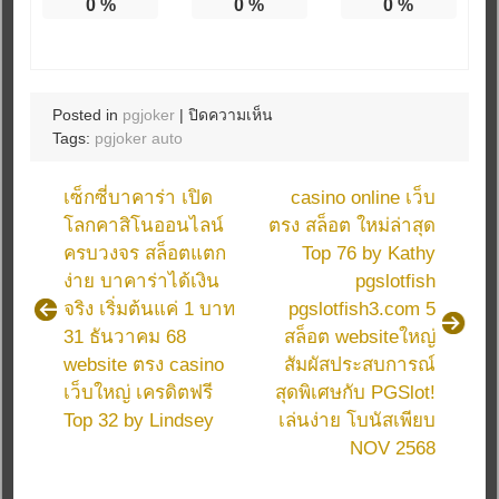
0
%
0
%
0
%
บน
Posted in
pgjoker
|
ปิดความเห็น
คา
Tags:
pgjoker auto
สิ
โน
เซ็กซี่บาคาร่า เปิด
casino online เว็บ
ออนไลน์
โลกคาสิโนออนไลน์
ตรง สล็อต ใหม่ล่าสุด
เว็บ
ครบวงจร สล็อตแตก
Top 76 by Kathy
แม่
ใหม่
ง่าย บาคาร่าได้เงิน
pgslotfish
ล่าสุด
จริง เริ่มต้นแค่ 1 บาท
pgslotfish3.com 5
Top
31 ธันวาคม 68
สล็อต websiteใหญ่
18
website ตรง casino
สัมผัสประสบการณ์
by
เว็บใหญ่ เครดิตฟรี
สุดพิเศษกับ PGSlot!
Taylah
21
Top 32 by Lindsey
เล่นง่าย โบนัสเพียบ
pgjoker69
NOV 2568
เว็บไซต์
ตรง