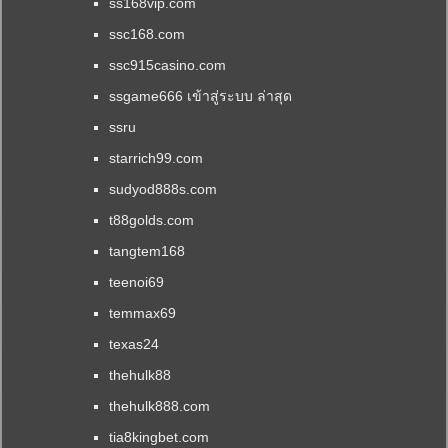
ss168vip.com
ssc168.com
ssc915casino.com
ssgame666 เข้าสู่ระบบ ล่าสุด
ssru
starrich99.com
sudyod888s.com
t88golds.com
tangtem168
teenoi69
temmax69
texas24
thehulk88
thehulk888.com
tia8kingbet.com