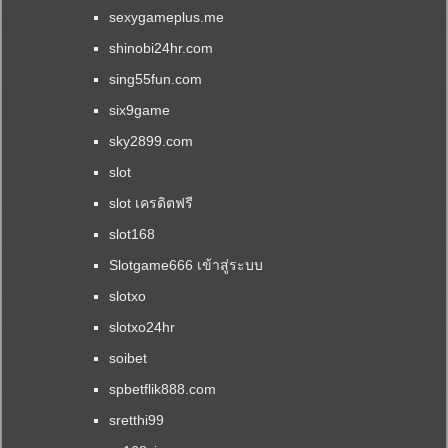
sexygameplus.me
shinobi24hr.com
sing55fun.com
six9game
sky2899.com
slot
slot เครดิตฟรี
slot168
Slotgame666 เข้าสู่ระบบ
slotxo
slotxo24hr
soibet
spbetflik888.com
sretthi99