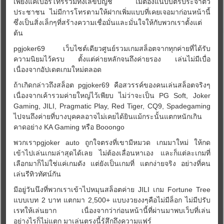
เพียงแค่เบอร์โทรรวมทั้งเลขบัญชี ไม่ต้องแนบบัตรประจำตัว
ประชาชน ไม่มีการโทรตามให้ฝากเพิ่มแบบที่เคยเจอมาก่อนหน้านี้
ซึ่งเป็นสิ่งเล็กๆที่สร้างความเชื่อมั่นและมั่นใจให้กับพวกเราตั้งแต่
ต้น
pgjoker69 เว็บไซต์เดียวศูนย์รวมเกมสล็อตจากทุกค่ายที่ได้รับ
ความนิยมไว้ครบ ตั้งแต่ค่ายหลักจนถึงค่ายรอง เล่นไม่มีเบื่อ
เนื่องจากอัปเดตเกมใหม่ตลอด
ถ้าเกิดกล่าวถึงสล็อต pgjoker69 คือสวรรค์ของคนเล่นสล็อตจริงๆ
เนื่องจากเค้ารวมค่ายใหญ่ไว้เพียบ ไม่ว่าจะเป็น PG Soft, Joker
Gaming, JILI, Pragmatic Play, Red Tiger, CQ9, Spadegaming
ไปจนถึงค่ายที่บางบุคคลอาจไม่เคยได้ยินแม้กระนั้นแตกหนักเกิน
คาดอย่าง KA Gaming หรือ Booongo
พวกเราpgjoker auto ถูกใจตรงที่เขามีหมวด เกมมาใหม่ ให้กด
เข้าไปเล่นเกมล่าสุดได้เลย ไม่ต้องเลื่อนหาเอง และก็แต่ละเกมที่
เลือกมาก็ไม่ใช่แค่เกมดัง แต่ยังเป็นเกมที่ แตกง่ายจริง อย่างที่คน
เล่นรีทิวทัศน์กัน
มีอยู่วันนึงที่พวกเราเข้าไปหมุนสล็อตค่าย JILI เกม Fortune Tree
แบบเบท 2 บาท แตกมา 2,500+ แบบงวยงงๆคือไม่มีล็อก ไม่มีปรับ
เรทให้เล่นยาก เนื่องจากว่าก่อนหน้านี้ที่ผ่านมาพบเว็บที่เล่น
อย่างไรก็ไม่แตก มาเล่นตรงนี้รู้สึกถึงความแฟร์