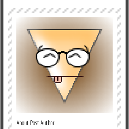
About Post Author