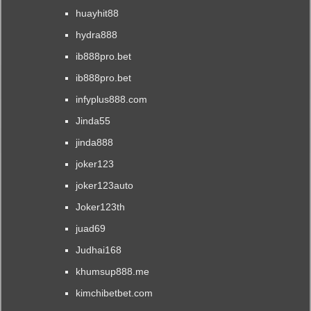
huayhit88
hydra888
ib888pro.bet
ib888pro.bet
infyplus888.com
Jinda55
jinda888
joker123
joker123auto
Joker123th
juad69
Judhai168
khumsup888.me
kimchibetbet.com