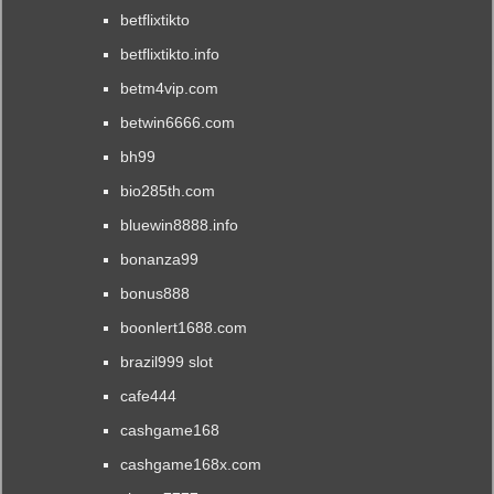
betflixtikto
betflixtikto.info
betm4vip.com
betwin6666.com
bh99
bio285th.com
bluewin8888.info
bonanza99
bonus888
boonlert1688.com
brazil999 slot
cafe444
cashgame168
cashgame168x.com