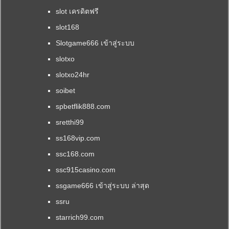
slot เครดิตฟรี
slot168
Slotgame666 เข้าสู่ระบบ
slotxo
slotxo24hr
soibet
spbetflik888.com
sretthi99
ss168vip.com
ssc168.com
ssc915casino.com
ssgame666 เข้าสู่ระบบ ล่าสุด
ssru
starrich99.com