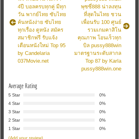
ครั้ง
4ปี บอลครบทุกคู่ มีทุก
พุซซี่888 น่าลงทุน
เดียว
วัน พากย์ไทย ซับไทย
ที่สุดในไทย ชวน
แล้ว
ค้นหนังง่าย ซับไทย
เพื่อนรับ 100 ศูนย์
จะ
ทุกเรื่อง ดูหนัง สมัคร
รวมเกมคาสิโน
ติดใจ
สมาชิกฟรี รับแจ้ง
คุณภาพ โอนเร็วทุก
บา
คา
เตือนหนังใหม่ Top 95
บิล pussy888win
ร่า
by Candelaria
มาตรฐานระดับสากล
เกม
037Movie.net
Top 87 by Karla
ทำ
pussy888win.one
เงิน
ที่
ใคร
Average Rating
ก็
5 Star
0%
เล่น
4 Star
ได้
0%
เว็บ
3 Star
0%
เปิด
2 Star
0%
ใหม่
1 Star
0%
sagame168th1.co
ใหม่
(Add your review)