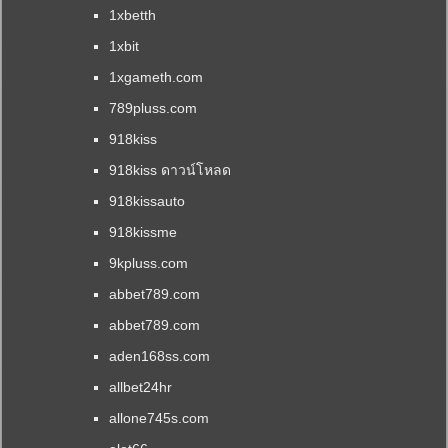
1xbetth
1xbit
1xgameth.com
789pluss.com
918kiss
918kiss ดาวน์โหลด
918kissauto
918kissme
9kpluss.com
abbet789.com
abbet789.com
aden168ss.com
allbet24hr
allone745s.com