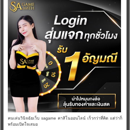
คนเล่นวินิจฉัยเว็บ sagame คาสิโนออนไลน์ เร็วกว่าที่คิด แต่ว่าก็
พร้อมเปิดใจเสมอ