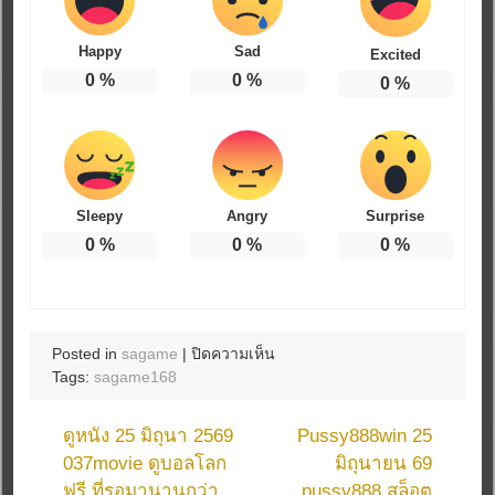
Happy
Sad
Excited
0
%
0
%
0
%
Sleepy
Angry
Surprise
0
%
0
%
0
%
บน
Posted in
sagame
|
ปิดความเห็น
คา
Tags:
sagame168
สิ
โน
ดูหนัง 25 มิถุนา 2569
Pussy888win 25
ออนไลน์
037movie ดูบอลโลก
มิถุนายน 69
sagame
ฟรี ที่รอมานานกว่า
pussy888 สล็อต
ลอง