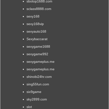
sbotop1688.com
sclass8888.com
sexy168
sexy168vip
sexyauto168
Sexybaccarat
sexygame1688
sexygame992
sexygameplus.me
sexygameplus.me
shinobi24hr.com
sing55fun.com
six9game
sky2899.com
slot