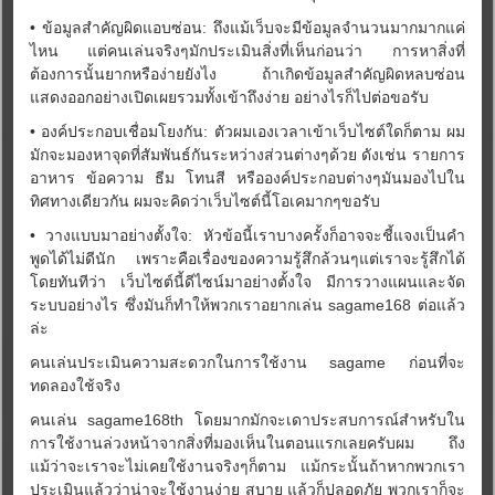
• ข้อมูลสำคัญผิดแอบซ่อน: ถึงแม้เว็บจะมีข้อมูลจำนวนมากมากแค่
ไหน แต่คนเล่นจริงๆมักประเมินสิ่งที่เห็นก่อนว่า การหาสิ่งที่
ต้องการนั้นยากหรือง่ายยังไง ถ้าเกิดข้อมูลสำคัญผิดหลบซ่อน
แสดงออกอย่างเปิดเผยรวมทั้งเข้าถึงง่าย อย่างไรก็ไปต่อขอรับ
• องค์ประกอบเชื่อมโยงกัน: ตัวผมเองเวลาเข้าเว็บไซต์ใดก็ตาม ผม
มักจะมองหาจุดที่สัมพันธ์กันระหว่างส่วนต่างๆด้วย ดังเช่น รายการ
อาหาร ข้อความ ธีม โทนสี หรือองค์ประกอบต่างๆมันมองไปใน
ทิศทางเดียวกัน ผมจะคิดว่าเว็บไซต์นี้โอเคมากๆขอรับ
• วางแบบมาอย่างตั้งใจ: หัวข้อนี้เราบางครั้งก็อาจจะชี้แจงเป็นคำ
พูดได้ไม่ดีนัก เพราะคือเรื่องของความรู้สึกล้วนๆแต่เราจะรู้สึกได้
โดยทันทีว่า เว็บไซต์นี้ดีไซน์มาอย่างตั้งใจ มีการวางแผนและจัด
ระบบอย่างไร ซึ่งมันก็ทำให้พวกเราอยากเล่น sagame168 ต่อแล้ว
ล่ะ
คนเล่นประเมินความสะดวกในการใช้งาน sagame ก่อนที่จะ
ทดลองใช้จริง
คนเล่น sagame168th โดยมากมักจะเดาประสบการณ์สำหรับใน
การใช้งานล่วงหน้าจากสิ่งที่มองเห็นในตอนแรกเลยครับผม ถึง
แม้ว่าจะเราจะไม่เคยใช้งานจริงๆก็ตาม แม้กระนั้นถ้าหากพวกเรา
ประเมินแล้วว่าน่าจะใช้งานง่าย สบาย แล้วก็ปลอดภัย พวกเราก็จะ