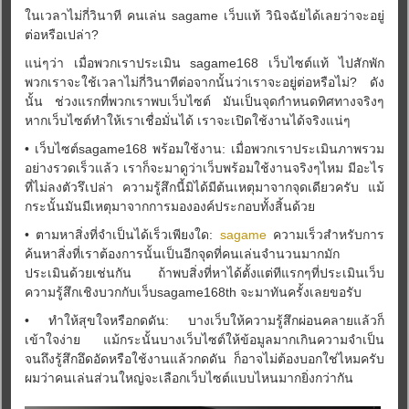
ในเวลาไม่กี่วินาที คนเล่น sagame เว็บแท้ วินิจฉัยได้เลยว่าจะอยู่
ต่อหรือเปล่า?
แน่ๆว่า เมื่อพวกเราประเมิน sagame168 เว็บไซต์แท้ ไปสักพัก
พวกเราจะใช้เวลาไม่กี่วินาทีต่อจากนั้นว่าเราจะอยู่ต่อหรือไม่? ดัง
นั้น ช่วงแรกที่พวกเราพบเว็บไซต์ มันเป็นจุดกำหนดทิศทางจริงๆ
หากเว็บไซต์ทำให้เราเชื่อมั่นได้ เราจะเปิดใช้งานได้จริงแน่ๆ
• เว็บไซต์sagame168 พร้อมใช้งาน: เมื่อพวกเราประเมินภาพรวม
อย่างรวดเร็วแล้ว เราก็จะมาดูว่าเว็บพร้อมใช้งานจริงๆไหม มีอะไร
ที่ไม่ลงตัวรึเปล่า ความรู้สึกนี้มิได้มีต้นเหตุมาจากจุดเดียวครับ แม้
กระนั้นมันมีเหตุมาจากการมององค์ประกอบทั้งสิ้นด้วย
• ตามหาสิ่งที่จำเป็นได้เร็วเพียงใด:
sagame
ความเร็วสำหรับการ
ค้นหาสิ่งที่เราต้องการนั้นเป็นอีกจุดที่คนเล่นจำนวนมากมัก
ประเมินด้วยเช่นกัน ถ้าพบสิ่งที่หาได้ตั้งแต่ทีแรกๆที่ประเมินเว็บ
ความรู้สึกเชิงบวกกับเว็บsagame168th จะมาทันครั้งเลยขอรับ
• ทำให้สุขใจหรือกดดัน: บางเว็บให้ความรู้สึกผ่อนคลายแล้วก็
เข้าใจง่าย แม้กระนั้นบางเว็บไซต์ให้ข้อมูลมากเกินความจำเป็น
จนถึงรู้สึกอึดอัดหรือใช้งานแล้วกดดัน ก็อาจไม่ต้องบอกใช่ไหมครับ
ผมว่าคนเล่นส่วนใหญ่จะเลือกเว็บไซต์แบบไหนมากยิ่งกว่ากัน