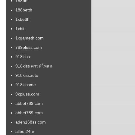
188bet
188betth
1xbetth
1xbit
1xgameth.com
789pluss.com
918kiss
918kiss ดาวน์โหลด
918kissauto
918kissme
9kpluss.com
abbet789.com
abbet789.com
aden168ss.com
allbet24hr