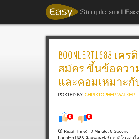
BOONLERT1688 เครด
สมัคร ขึ้นข้อความ
และคอมเหมาะกับส
POSTED BY:
CHRISTOPHER WALKER
|
0
0
Read Time:
3 Minute, 5 Second
boonlert1688 คือแพลตฟอร์มคาสิโนออนไลน