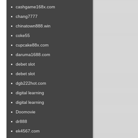
cashgame168x.com
chang7777
chinatown888.win
coke55
cupcake88x.com
daruma1688.com
debet slot
debet slot
dgb222hot.com
digital learning
digital learning
Doomovie
dr888
ek4567.com