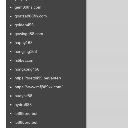
gem99ths.com
goatza888fin.com
golden456
gowingo88.com
happy168
hengjing168
hi6bet.com
hongkong456
https://sretthi99.bet/enter/
https://www.mfj889xx.com/
huayhit88
hydra888
ib888pro.bet
ib888pro.bet