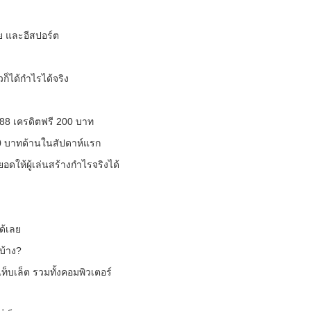
 และอีสปอร์ต
วก็ได้กำไรได้จริง
1688 เครดิตฟรี 200 บาท
00 บาทด้านในสัปดาห์แรก
ยอดให้ผู้เล่นสร้างกำไรจริงได้
ได้เลย
บ้าง?
แท็บเล็ต รวมทั้งคอมพิวเตอร์