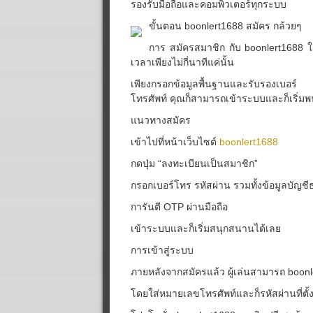
รองรับมือถือและคอมพิวเตอร์ทุกระบบ
ขั้นตอน boonlert1688 สมัคร กล้วยๆ
การ สมัครสมาชิก กับ boonlert1688 ใ
เวลาเพียงไม่กี่นาทีแค่นั้น
เพียงกรอกข้อมูลพื้นฐานและรับรองเบอร์
โทรศัพท์ คุณก็สามารถเข้าระบบและก็เริ่มพน
แนวทางสมัคร
เข้าไปที่หน้าเว็บไซต์
boonlert1688
กดปุ่ม “ลงทะเบียนเป็นสมาชิก”
กรอกเบอร์โทร รหัสผ่าน รวมทั้งข้อมูลบัญช
การันตี OTP ผ่านมือถือ
เข้าระบบและก็เริ่มสนุกสนานได้เลย
การเข้าสู่ระบบ
ภายหลังจากสมัครแล้ว ผู้เล่นสามารถ boonle
โดยใส่หมายเลขโทรศัพท์และก็รหัสผ่านที่ตั้ง