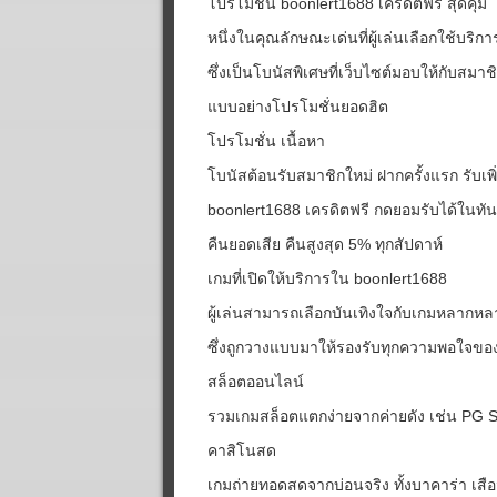
โปรโมชั่น boonlert1688 เครดิตฟรี สุดคุ้ม
หนึ่งในคุณลักษณะเด่นที่ผู้เล่นเลือกใช้บริ
ซึ่งเป็นโบนัสพิเศษที่เว็บไซต์มอบให้กับสมา
แบบอย่างโปรโมชั่นยอดฮิต
โปรโมชั่น เนื้อหา
โบนัสต้อนรับสมาชิกใหม่ ฝากครั้งแรก รับเพ
boonlert1688 เครดิตฟรี กดยอมรับได้ในทันท
คืนยอดเสีย คืนสูงสุด 5% ทุกสัปดาห์
เกมที่เปิดให้บริการใน boonlert1688
ผู้เล่นสามารถเลือกบันเทิงใจกับเกมหลาก
ซึ่งถูกวางแบบมาให้รองรับทุกความพอใจของผ
สล็อตออนไลน์
รวมเกมสล็อตแตกง่ายจากค่ายดัง เช่น PG 
คาสิโนสด
เกมถ่ายทอดสดจากบ่อนจริง ทั้งบาคาร่า เสือ