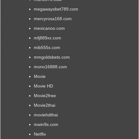
megawaysbet789.com
mercyrosa168.com
mexicanoo.com
mfj889xx.com
mib555s.com
mmgoldsbets.com
mono16888.com
Movie
Movie HD
Movie2free
Movie2thai
moviehdthai
mwin9s.com
Netflix