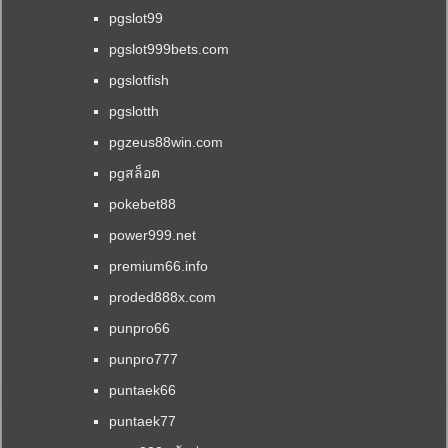
pgslot99
pgslot999bets.com
pgslotfish
pgslotth
pgzeus88win.com
pgสล็อต
pokebet88
power999.net
premium66.info
proded888x.com
punpro66
punpro777
puntaek66
puntaek77