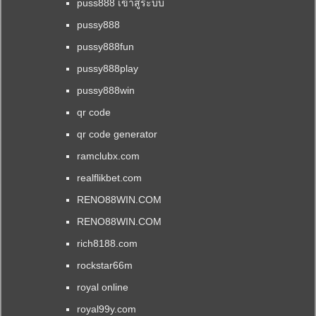
puss888 เข้าสู่ระบบ
pussy888
pussy888fun
pussy888play
pussy888win
qr code
qr code generator
ramclubx.com
realflikbet.com
RENO88WIN.COM
RENO88WIN.COM
rich8188.com
rockstar66m
royal online
royal99y.com