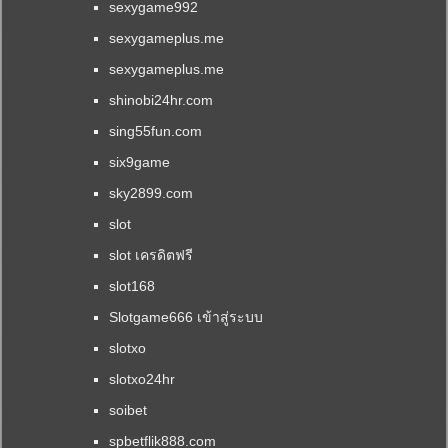
sexygame992
sexygameplus.me
sexygameplus.me
shinobi24hr.com
sing55fun.com
six9game
sky2899.com
slot
slot เครดิตฟรี
slot168
Slotgame666 เข้าสู่ระบบ
slotxo
slotxo24hr
soibet
spbetflik888.com