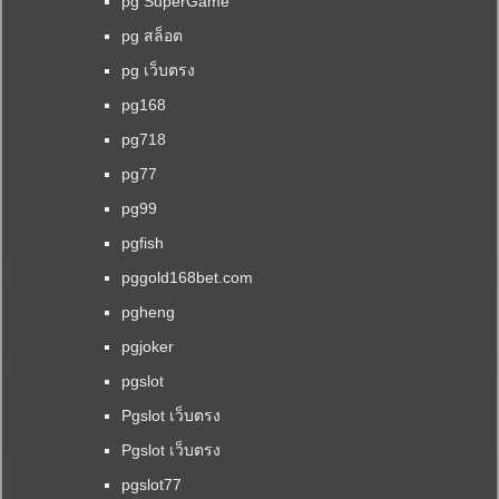
pg SuperGame
pg สล็อต
pg เว็บตรง
pg168
pg718
pg77
pg99
pgfish
pggold168bet.com
pgheng
pgjoker
pgslot
Pgslot เว็บตรง
Pgslot เว็บตรง
pgslot77