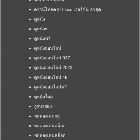
ดาวน์โหลด 918kiss เวอร์ชั่น ล่าสุด
ดูหนัง
ดูหนังx
ดูหนังฟรี
ดูหนังออนไลน์
ดูหนังออนไลน์ 037
ดูหนังออนไลน์ 2023
ดูหนังออนไลน์ 4k
ดูหนังออนไลน์ฟรี
ดูหนังใหม่
ถูกหวย88
ทดลองเล่นpg
ทดลองเล่นสล็อต
ทดลองเล่นสล็อต