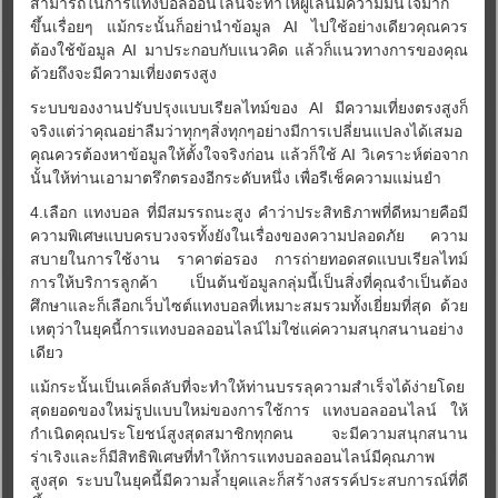
สามารถในการแทงบอลออนไลน์จะทำให้ผู้เล่นมีความมั่นใจมาก
ขึ้นเรื่อยๆ แม้กระนั้นก็อย่านำข้อมูล AI ไปใช้อย่างเดียวคุณควร
ต้องใช้ข้อมูล AI มาประกอบกับแนวคิด แล้วก็แนวทางการของคุณ
ด้วยถึงจะมีความเที่ยงตรงสูง
ระบบของงานปรับปรุงแบบเรียลไทม์ของ AI มีความเที่ยงตรงสูงก็
จริงแต่ว่าคุณอย่าลืมว่าทุกๆสิ่งทุกๆอย่างมีการเปลี่ยนแปลงได้เสมอ
คุณควรต้องหาข้อมูลให้ตั้งใจจริงก่อน แล้วก็ใช้ AI วิเคราะห์ต่อจาก
นั้นให้ท่านเอามาตรึกตรองอีกระดับหนึ่ง เพื่อรีเช็คความแม่นยำ
4.เลือก แทงบอล ที่มีสมรรถนะสูง คำว่าประสิทธิภาพที่ดีหมายคือมี
ความพิเศษแบบครบวงจรทั้งยังในเรื่องของความปลอดภัย ความ
สบายในการใช้งาน ราคาต่อรอง การถ่ายทอดสดแบบเรียลไทม์
การให้บริการลูกค้า เป็นต้นข้อมูลกลุ่มนี้เป็นสิ่งที่คุณจำเป็นต้อง
ศึกษาและก็เลือกเว็บไซต์แทงบอลที่เหมาะสมรวมทั้งเยี่ยมที่สุด ด้วย
เหตุว่าในยุคนี้การแทงบอลออนไลน์ไม่ใช่แค่ความสนุกสนานอย่าง
เดียว
แม้กระนั้นเป็นเคล็ดลับที่จะทำให้ท่านบรรลุความสำเร็จได้ง่ายโดย
สุดยอดของใหม่รูปแบบใหม่ของการใช้การ แทงบอลออนไลน์ ให้
กำเนิดคุณประโยชน์สูงสุดสมาชิกทุกคน จะมีความสนุกสนาน
ร่าเริงและก็มีสิทธิพิเศษที่ทำให้การแทงบอลออนไลน์มีคุณภาพ
สูงสุด ระบบในยุคนี้มีความล้ำยุคและก็สร้างสรรค์ประสบการณ์ที่ดี