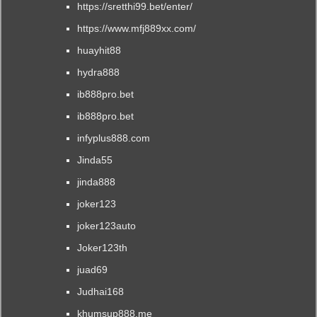
https://sretthi99.bet/enter/
https://www.mfj889xx.com/
huayhit88
hydra888
ib888pro.bet
ib888pro.bet
infyplus888.com
Jinda55
jinda888
joker123
joker123auto
Joker123th
juad69
Judhai168
khumsup888.me