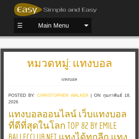
☰
Main Menu
หมวดหมู่:
แทงบอล
แทงบอล
POSTED BY:
CHRISTOPHER WALKER
| ON กุมภาพันธ์ 18,
2026
แทงบอลออนไลน์ เว็บแทงบอล
ที่ดีที่สุดในโลก TOP 82 BY EMILE
BALLFCCLUB.NET แทงได้ทุกลีก แทง