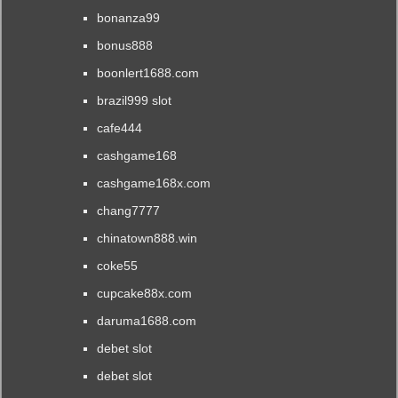
bonanza99
bonus888
boonlert1688.com
brazil999 slot
cafe444
cashgame168
cashgame168x.com
chang7777
chinatown888.win
coke55
cupcake88x.com
daruma1688.com
debet slot
debet slot