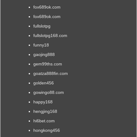
fox689ok.com
fox689ok.com
fullslotpg
fullslotpg168.com
funny18
gaojing888
gem99ths.com
goatza888fin.com
golden456
gowingo88.com
happy168
hengjing168
hi6bet.com
hongkong456