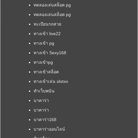
ทดลองเล่นสล็อต pg
ทดลองเล่นสล็อต pg
ทะเบียนรถสวย
ทางเข้า live22
ทางเข้า pg
ทางเข้า Sexy168
ทางเข้าpg
ทางเข้าสล็อต
ทางเข้าเล่น slotxo
ทำเว็บพนัน
บาคาร่า
บาคาร่า
บาคาร่า168
บาคาร่าออนไลน์