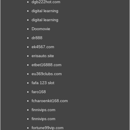
dgb222hot.com
digital learning
digital learning
Doomovie
dr888
ek4567.com
erisauto.site
etbet16888.com
eu369clubs.com
fafa 123 slot
faro168
fcharoenkit168.com
finnivips.com
finnivips.com
fortune99vip.com