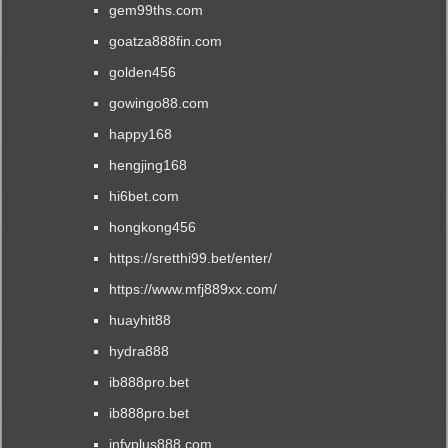
gem99ths.com
goatza888fin.com
golden456
gowingo88.com
happy168
hengjing168
hi6bet.com
hongkong456
https://sretthi99.bet/enter/
https://www.mfj889xx.com/
huayhit88
hydra888
ib888pro.bet
ib888pro.bet
infyplus888.com