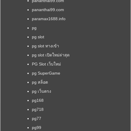
pananthai99.com
pananthai99.com
paramax1688.info
pg
pg slot
pg slot ทางเข้า
pg slot เปิดใหม่ล่าสุด
PG Slot เว็บใหม่
pg SuperGame
pg สล็อต
pg เว็บตรง
pg168
pg718
pg77
pg99