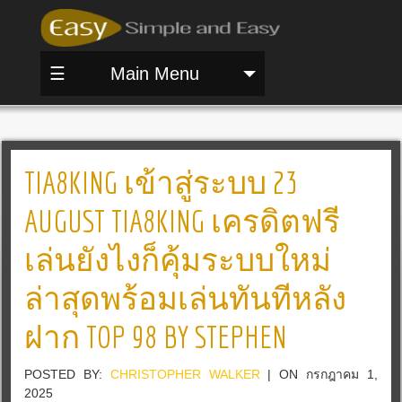
☰
Main Menu
TIA8KING เข้าสู่ระบบ 23
AUGUST TIA8KING เครดิตฟรี
เล่นยังไงก็คุ้มระบบใหม่
ล่าสุดพร้อมเล่นทันทีหลัง
ฝาก TOP 98 BY STEPHEN
POSTED BY:
CHRISTOPHER WALKER
| ON กรกฎาคม 1,
2025