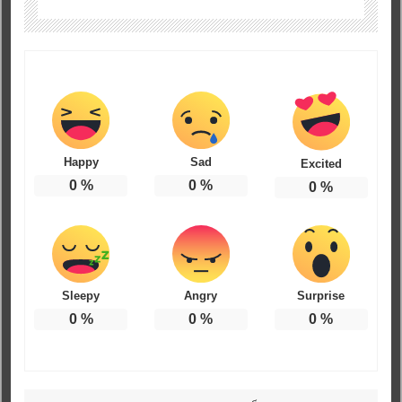
Happy
Sad
Excited
0
%
0
%
0
%
Sleepy
Angry
Surprise
0
%
0
%
0
%