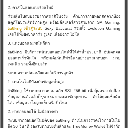
2. คาสิโนสดแบบเรียลไทม์
ร่วมลุ้นไปกับบรรยากาศคาสิโนจริง ด้วยการถ่ายทอดสดจากห้อง
สตูดิโอประสิทธิภาพสูง พร้อมดีลเลอร์สาวสวยจาก SA Gaming,
tia8king เข้าสู่ระบบ
Sexy Baccarat รวมทั้ง Evolution Gaming
เล่นได้ทั้งยังบาคาร่า รูเล็ต เสือมังกร ไฮโล
3. แทงบอลและพนันกีฬา
tia8king มีบริการพนันบอลออนไลน์ที่ให้ค่าน้ำประปาดี อัปเดตผล
บอลสดเร็วทันใจ พร้อมเดิมพันกีฬาอื่นๆอย่างบาสเกตบอล มวย
เทนนิส รวมทั้งอีสปอร์ต
ระบบความปลอดภัยและก็บริการลูกค้า
1. เทคโนโลยีป้องกันข้อมูลขั้นสูง
tia8king ใช้ระบบความปลอดภัย SSL 256-bit เพื่อคุ้มครองปกป้อง
ข้อมูลส่วนตัวแล้วก็ธุรกรรมของสมาชิกทุกท่าน ทำให้คุณเชื่อมั่น
ได้ว่าข้อมูลจะไม่ถูกแฮ็กหรือรั่วไหล
2. ฝากถอนออโต้ ไม่มีอย่างต่ำ
ระบบฝากถอนอัตโนมัติของ tia8king ดำเนินการรวดเร็วภายในไม่
ถึง 30 วินาที รองรับทุกแบงค์หลักและ TrueMoney Wallet ไม่จำกัด