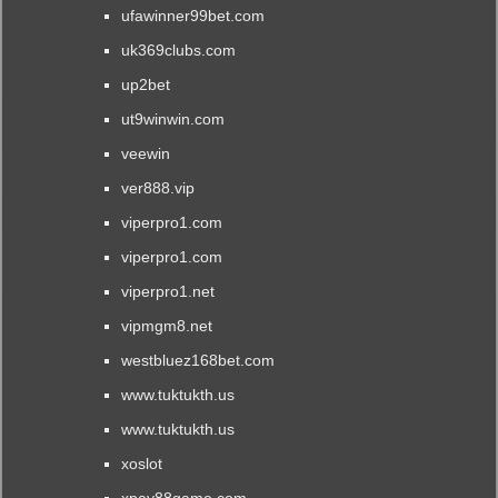
ufawinner99bet.com
uk369clubs.com
up2bet
ut9winwin.com
veewin
ver888.vip
viperpro1.com
viperpro1.com
viperpro1.net
vipmgm8.net
westbluez168bet.com
www.tuktukth.us
www.tuktukth.us
xoslot
xpay88game.com