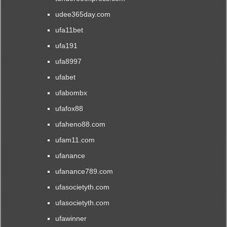
udee365day.com
ufa11bet
ufa191
ufa8997
ufabet
ufabombx
ufafox88
ufaheno88.com
ufam11.com
ufanance
ufanance789.com
ufasocietyth.com
ufasocietyth.com
ufawinner