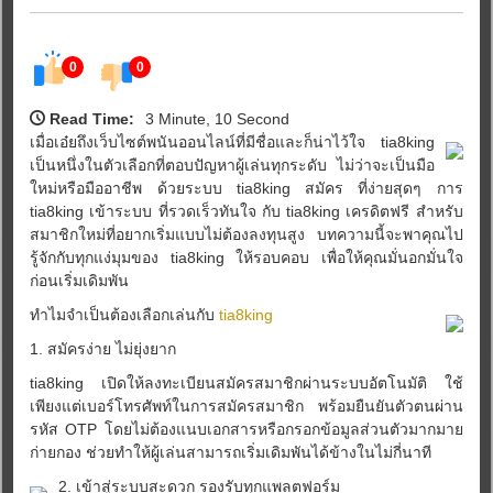
0
0
Read Time:
3 Minute, 10 Second
เมื่อเอ๋ยถึงเว็บไซต์พนันออนไลน์ที่มีชื่อและก็น่าไว้ใจ tia8king
เป็นหนึ่งในตัวเลือกที่ตอบปัญหาผู้เล่นทุกระดับ ไม่ว่าจะเป็นมือ
ใหม่หรือมืออาชีพ ด้วยระบบ tia8king สมัคร ที่ง่ายสุดๆ การ
tia8king เข้าระบบ ที่รวดเร็วทันใจ กับ tia8king เครดิตฟรี สำหรับ
สมาชิกใหม่ที่อยากเริ่มแบบไม่ต้องลงทุนสูง บทความนี้จะพาคุณไป
รู้จักกับทุกแง่มุมของ tia8king ให้รอบคอบ เพื่อให้คุณมั่นอกมั่นใจ
ก่อนเริ่มเดิมพัน
ทำไมจำเป็นต้องเลือกเล่นกับ
tia8king
1. สมัครง่าย ไม่ยุ่งยาก
tia8king เปิดให้ลงทะเบียนสมัครสมาชิกผ่านระบบอัตโนมัติ ใช้
เพียงแต่เบอร์โทรศัพท์ในการสมัครสมาชิก พร้อมยืนยันตัวตนผ่าน
รหัส OTP โดยไม่ต้องแนบเอกสารหรือกรอกข้อมูลส่วนตัวมากมาย
ก่ายกอง ช่วยทำให้ผู้เล่นสามารถเริ่มเดิมพันได้ข้างในไม่กี่นาที
2. เข้าสู่ระบบสะดวก รองรับทุกแพลตฟอร์ม