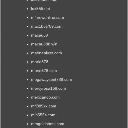
lux555.net
m4newonline.com
mac1bet789.com
macau69
macau888.win
marinapluss.com
mario678
mario678.club
megawaysbet789.com
mercyrosa168.com
mexicanoo.com
mfj889xx.com
mib555s.com
mmgoldsbets.com