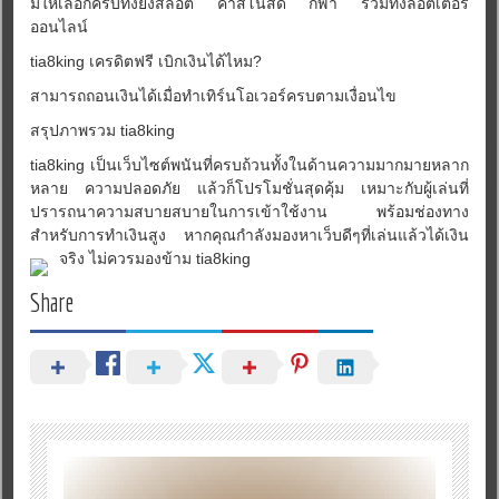
มีให้เลือกครบทั้งยังสล็อต คาสิโนสด กีฬา รวมทั้งลอตเตอรี่
ออนไลน์
tia8king เครดิตฟรี เบิกเงินได้ไหม?
สามารถถอนเงินได้เมื่อทำเทิร์นโอเวอร์ครบตามเงื่อนไข
สรุปภาพรวม tia8king
tia8king เป็นเว็บไซต์พนันที่ครบถ้วนทั้งในด้านความมากมายหลาก
หลาย ความปลอดภัย แล้วก็โปรโมชั่นสุดคุ้ม เหมาะกับผู้เล่นที่
ปรารถนาความสบายสบายในการเข้าใช้งาน พร้อมช่องทาง
สำหรับการทำเงินสูง หากคุณกำลังมองหาเว็บดีๆที่เล่นแล้วได้เงิน
จริง ไม่ควรมองข้าม tia8king
Share