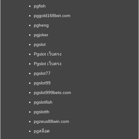
pgfish
pggold168bet.com
pgheng
pgjoker
pgslot
Pgslot เว็บตรง
Pgslot เว็บตรง
pgslot77
pgslot99
pgslot999bets.com
pgslotfish
pgslotth
pgzeus88win.com
pgสล็อต