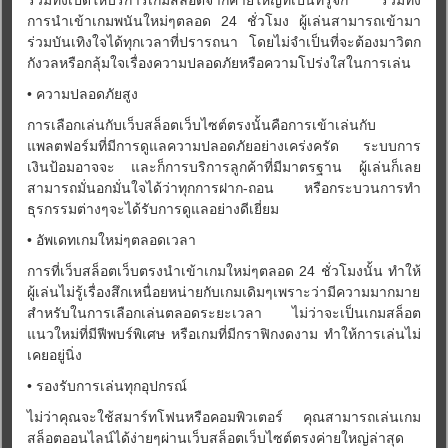
การนำเข้าเกมพนันใหม่ๆตลอด 24 ชั่วโมง ผู้เล่นสามารถเข้ามา
ร่วมบันเทิงใจได้ทุกเวลาที่ปรารถนา โดยไม่จำเป็นที่จะต้องมาวิตก
กังวลหรือกลุ้มใจเรื่องความปลอดภัยหรือความโปร่งใสในการเล่น
• ความปลอดภัยสูง
การเลือกเล่นกับเว็บสล็อตเว็บไซต์ตรงนั้นคือการเข้าเล่นกับ
แพลตฟอร์มที่มีการดูแลความปลอดภัยอย่างเคร่งครัด ระบบการ
เงินป้อมอาจจะ และก็การบริการลูกค้าที่มีมาตรฐาน ผู้เล่นก็เลย
สามารถมั่นอกมั่นใจได้ว่าทุกการฝาก-ถอน หรือกระบวนการทำ
ธุรกรรมต่างๆจะได้รับการดูแลอย่างดีเยี่ยม
• อัพเดทเกมใหม่ๆตลอดเวลา
การที่เว็บสล็อตเว็บตรงนำเข้าเกมใหม่ๆตลอด 24 ชั่วโมงนั้น ทำให้
ผู้เล่นไม่รู้เรื่องสึกเหนื่อยหน่ายกับเกมเดิมๆเพราะว่ามีความมากมาย
สำหรับในการเลือกเล่นตลอดระยะเวลา ไม่ว่าจะเป็นเกมสล็อต
แนวใหม่ที่มีฟีพบร์พิเศษ หรือเกมที่มีกราฟิกงดงาม ทำให้การเล่นไม่
เคยอยู่นิ่ง
• รองรับการเล่นทุกอุปกรณ์
ไม่ว่าคุณจะใช้สมาร์ทโฟนหรือคอมพิวเตอร์ คุณสามารถเล่นเกม
สล็อตออนไลน์ได้ง่ายๆผ่านเว็บสล็อตเว็บไซต์ตรงค่ายใหญ่ล่าสุด