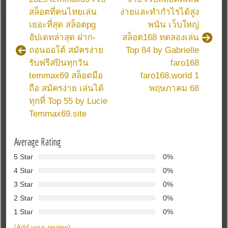
จ่าย
สล็อตที่คนไทยเล่น
ง่ายและทำกำไรได้สูง
ถอน
ได้
เยอะที่สุด สล็อตpg
พนัน เว็บใหญ่
ไม่
อัปเดทล่าสุด ฝาก-
สล็อต168 ทดลองเล่น
อั้น
ถอนออโต้ สมัครง่าย
Top 84 by Gabrielle
Top
รับฟรีสปินทุกวัน
faro168
70
temmax69 สล็อตมือ
faro168.world 1
by
Millie
ถือ สมัครง่าย เล่นได้
พฤษภาคม 68
hengjing168.click
ทุกที่ Top 55 by Lucie
เดิม
Temmax69.site
พัน
บา
Average Rating
คา
ร่า
5 Star
0%
รวม
4 Star
0%
เกม
ทำ
3 Star
0%
เงิน
2 Star
0%
มา
1 Star
0%
แรง
ไม่
(Add your review)