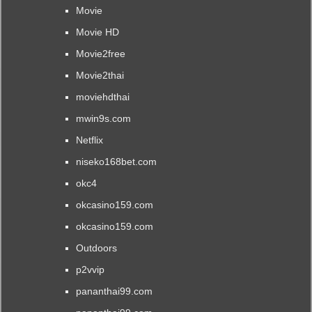
Movie
Movie HD
Movie2free
Movie2thai
moviehdthai
mwin9s.com
Netflix
niseko168bet.com
okc4
okcasino159.com
okcasino159.com
Outdoors
p2vvip
pananthai99.com