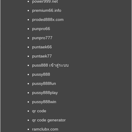
power999.net
premium66.info
proded888x.com
punpro66
punpro777
puntaek66
puntaek77
puss888 เข้าสู่ระบบ
pussy888
pussy888fun
pussy888play
pussy888win
qr code
qr code generator
ramclubx.com