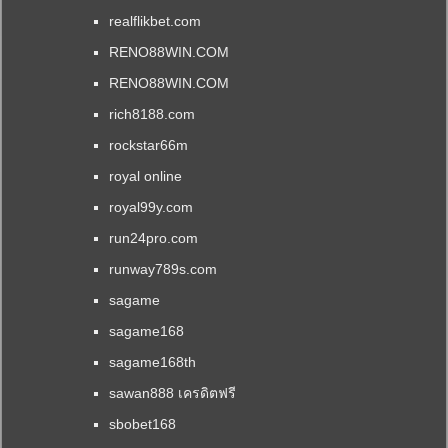
realflikbet.com
RENO88WIN.COM
RENO88WIN.COM
rich8188.com
rockstar66m
royal online
royal99y.com
run24pro.com
runway789s.com
sagame
sagame168
sagame168th
sawan888 เครดิตฟรี
sbobet168