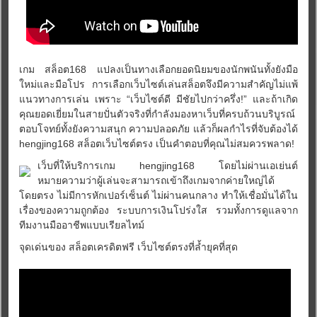
เกม สล็อต168 แปลงเป็นทางเลือกยอดนิยมของนักพนันทั้งยังมือ
ใหม่และมือโปร การเลือกเว็บไซต์เล่นสล็อตจึงมีความสำคัญไม่แพ้
แนวทางการเล่น เพราะ “เว็บไซต์ดี มีชัยไปกว่าครึ่ง!” และถ้าเกิด
คุณยอดเยี่ยมในสายปั่นตัวจริงที่กำลังมองหาเว็บที่ครบถ้วนบริบูรณ์
ตอบโจทย์ทั้งยังความสนุก ความปลอดภัย แล้วก็ผลกำไรที่จับต้องได้
hengjing168 สล็อตเว็บไซต์ตรง เป็นคำตอบที่คุณไม่สมควรพลาด!
เว็บที่ให้บริการเกม hengjing168 โดยไม่ผ่านเอเย่นต์
หมายความว่าผู้เล่นจะสามารถเข้าถึงเกมจากค่ายใหญ่ได้
โดยตรง ไม่มีการหักเปอร์เซ็นต์ ไม่ผ่านคนกลาง ทำให้เชื่อมั่นได้ใน
เรื่องของความถูกต้อง ระบบการเงินโปร่งใส รวมทั้งการดูแลจาก
ทีมงานมืออาชีพแบบเรียลไทม์
จุดเด่นของ สล็อตเครดิตฟรี เว็บไซต์ตรงที่ล้ำยุคที่สุด