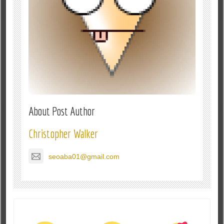
About Post Author
Christopher Walker
seoaba01@gmail.com