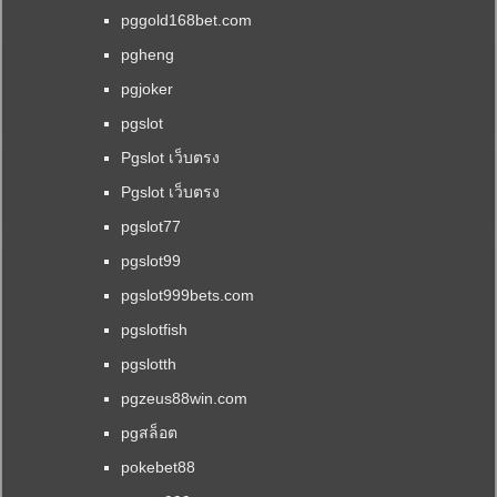
pggold168bet.com
pgheng
pgjoker
pgslot
Pgslot เว็บตรง
Pgslot เว็บตรง
pgslot77
pgslot99
pgslot999bets.com
pgslotfish
pgslotth
pgzeus88win.com
pgสล็อต
pokebet88