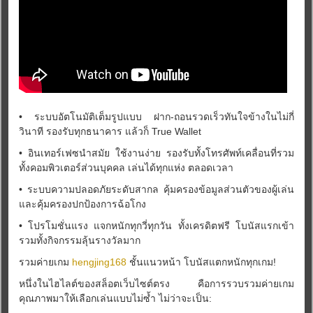
• ระบบอัตโนมัติเต็มรูปแบบ ฝาก-ถอนรวดเร็วทันใจข้างในไม่กี่
วินาที รองรับทุกธนาคาร แล้วก็ True Wallet
• อินเทอร์เฟซนำสมัย ใช้งานง่าย รองรับทั้งโทรศัพท์เคลื่อนที่รวม
ทั้งคอมพิวเตอร์ส่วนบุคคล เล่นได้ทุกแห่ง ตลอดเวลา
• ระบบความปลอดภัยระดับสากล คุ้มครองข้อมูลส่วนตัวของผู้เล่น
และคุ้มครองปกป้องการฉ้อโกง
• โปรโมชั่นแรง แจกหนักทุกวี่ทุกวัน ทั้งเครดิตฟรี โบนัสแรกเข้า
รวมทั้งกิจกรรมลุ้นรางวัลมาก
รวมค่ายเกม
hengjing168
ชั้นแนวหน้า โบนัสแตกหนักทุกเกม!
หนึ่งในไฮไลต์ของสล็อตเว็บไซต์ตรง คือการรวบรวมค่ายเกม
คุณภาพมาให้เลือกเล่นแบบไม่ซ้ำ ไม่ว่าจะเป็น: