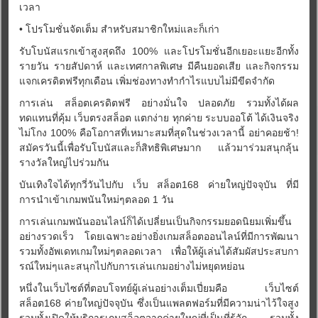
เวลา
• โปรโมชั่นจัดเต็ม สำหรับสมาชิกใหม่และก็เก่า
รับโบนัสแรกเข้าสูงสุดถึง 100% และโปรโมชั่นอีกเยอะแยะอีกทั้ง
รายวัน รายสัปดาห์ และเทศกาลพิเศษ มีคืนยอดเสีย และกิจกรรม
แจกเครดิตฟรีทุกเดือน เพิ่มช่องทางทำกำไรแบบไม่มีขีดจำกัด
การเล่น สล็อตเครดิตฟรี อย่างมั่นใจ ปลอดภัย รวมทั้งได้ผล
ทดแทนที่คุ้ม เว็บตรงสล็อต แตกง่าย ทุกค่าย ระบบออโต้ ได้เงินจริง
ไม่โกง 100% คือโอกาสที่เหมาะสมที่สุดในช่วงเวลานี้ อย่าคอยช้า!
สมัครวันนี้เพื่อรับโบนัสและก็สิทธิพิเศษมาก แล้วมาร่วมสนุกลุ้น
รางวัลใหญ่ไปร่วมกัน
บันเทิงใจได้ทุกวี่วันไปกับ เว็บ สล็อต168 ค่ายใหญ่ปัจจุบัน ที่มี
การนำเข้าเกมพนันใหม่ๆตลอด 1 วัน
การเล่นเกมพนันออนไลน์ก็ได้เปลี่ยนเป็นกิจกรรมยอดนิยมเพิ่มขึ้น
อย่างรวดเร็ว โดยเฉพาะอย่างยิ่งเกมสล็อตออนไลน์ที่มีการพัฒนา
รวมทั้งอัพเดทเกมใหม่ๆตลอดเวลา เพื่อให้ผู้เล่นได้สัมผัสประสบกา
รณ์ใหม่ๆและสนุกไปกับการเล่นเกมอย่างไม่หยุดหย่อน
หนึ่งในเว็บไซต์ที่ตอบโจทย์ผู้เล่นอย่างเต็มเปี่ยมคือ เว็บไซต์
สล็อต168 ค่ายใหญ่ปัจจุบัน ซึ่งเป็นแพลตฟอร์มที่มีความน่าไว้ใจสูง
รวมทั้งเปิดให้บริการเกมสล็อตจากค่ายใหญ่ที่เป็นที่รู้จัก รวมทั้ง