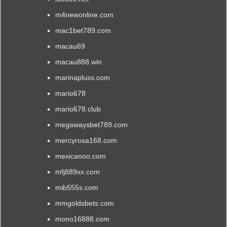
m4newonline.com
mac1bet789.com
macau69
macau888.win
marinapluss.com
mario678
mario678.club
megawaysbet789.com
mercyrosa168.com
mexicanoo.com
mfj889xx.com
mib555s.com
mmgoldsbets.com
mono16888.com