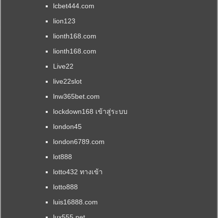
lcbet444.com
lion123
lionth168.com
lionth168.com
Live22
live22slot
lnw365bet.com
lockdown168 เข้าสู่ระบบ
london45
london6789.com
lot888
lotto432 ทางเข้า
lotto888
luis16888.com
lux555.net