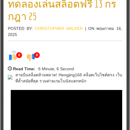
ทดลองเล่นสล็อตฟรี 13 กร
กฎา 25
POSTED BY:
CHRISTOPHER WALKER
| ON พฤษภาคม 16,
2025
0
0
Read Time:
6 Minute, 6 Second
สายปั่นสล็อตห้ามพลาด! Hengjing168 สล็อตเว็บไซต์ตรง เว็บ
ที่ล้ำสมัยที่สุด รวมค่ายเกมโบนัสแตกหนัก