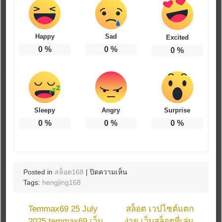
Happy
Sad
Excited
0
%
0
%
0
%
Sleepy
Angry
Surprise
0
%
0
%
0
%
บน
Posted in
สล็อต168
|
ปิดความเห็น
สล็อต168
Tags:
hengjing168
10
ล้าน
Temmax69 25 July
สล็อต เวปไซต์แตก
ก็
2025 temmax69 เว็บ
ง่าย เว็บสล็อตที่เล่น