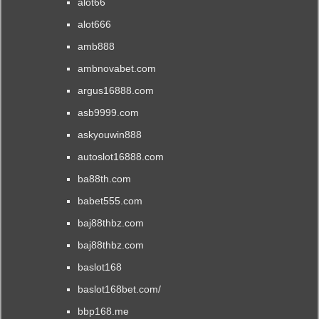
alot66
alot666
amb888
ambnovabet.com
argus16888.com
asb9999.com
askyouwin888
autoslot16888.com
ba88th.com
babet555.com
baj88thbz.com
baj88thbz.com
baslot168
baslot168bet.com/
bbp168.me