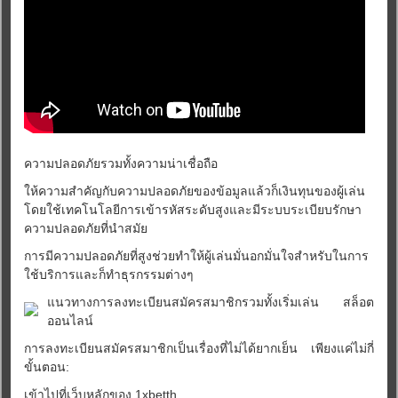
ความปลอดภัยรวมทั้งความน่าเชื่อถือ
ให้ความสำคัญกับความปลอดภัยของข้อมูลแล้วก็เงินทุนของผู้เล่น
โดยใช้เทคโนโลยีการเข้ารหัสระดับสูงและมีระบบระเบียบรักษา
ความปลอดภัยที่นำสมัย
การมีความปลอดภัยที่สูงช่วยทำให้ผู้เล่นมั่นอกมั่นใจสำหรับในการ
ใช้บริการและก็ทำธุรกรรมต่างๆ
แนวทางการลงทะเบียนสมัครสมาชิกรวมทั้งเริ่มเล่น สล็อต
ออนไลน์
การลงทะเบียนสมัครสมาชิกเป็นเรื่องที่ไม่ได้ยากเย็น เพียงแค่ไม่กี่
ขั้นตอน:
เข้าไปที่เว็บหลักของ 1xbetth