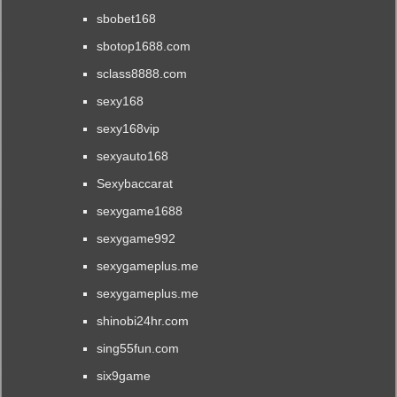
sbobet168
sbotop1688.com
sclass8888.com
sexy168
sexy168vip
sexyauto168
Sexybaccarat
sexygame1688
sexygame992
sexygameplus.me
sexygameplus.me
shinobi24hr.com
sing55fun.com
six9game