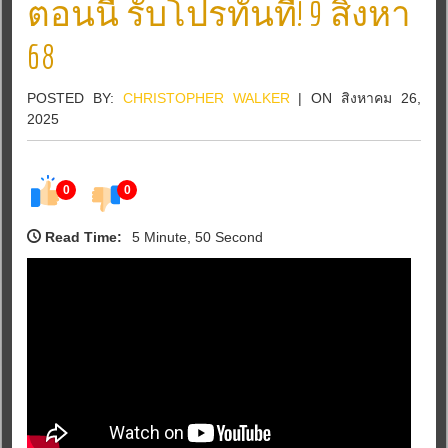
ตอนนี้ รับโปรทันที! 9 สิงหา
68
POSTED BY:
CHRISTOPHER WALKER
| ON สิงหาคม 26,
2025
0
0
Read Time:
5 Minute, 50 Second