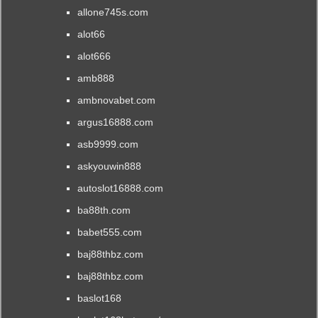
allone745s.com
alot66
alot666
amb888
ambnovabet.com
argus16888.com
asb9999.com
askyouwin888
autoslot16888.com
ba88th.com
babet555.com
baj88thbz.com
baj88thbz.com
baslot168