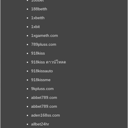
188betth
1xbetth
1xbit
1xgameth.com
789pluss.com
918kiss
918kiss ดาวน์โหลด
918kissauto
918kissme
9kpluss.com
abbet789.com
abbet789.com
aden168ss.com
allbet24hr