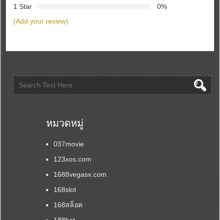
1 Star
0%
สล็อต
กีฬา
(Add your review)
แฟร์
เกม
1xbetth
เข้า
เล่น
ตอน
นี้
รับ
โปร
หมวดหมู่
ทันที!
9
สิง
037movie
หา
123xos.com
68
1688vegasx.com
168slot
168สล็อต
188bet