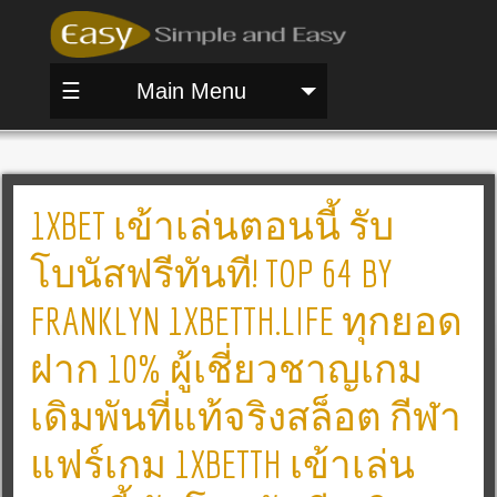
☰
Main Menu
1XBET เข้าเล่นตอนนี้ รับ
โบนัสฟรีทันที! TOP 64 BY
FRANKLYN 1XBETTH.LIFE ทุกยอด
ฝาก 10% ผู้เชี่ยวชาญเกม
เดิมพันที่แท้จริงสล็อต กีฬา
แฟร์เกม 1XBETTH เข้าเล่น