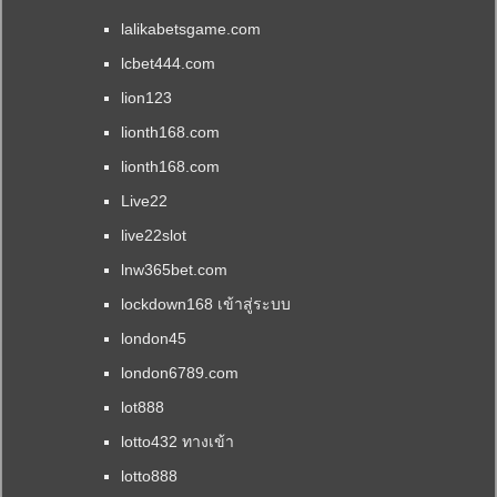
lalikabetsgame.com
lcbet444.com
lion123
lionth168.com
lionth168.com
Live22
live22slot
lnw365bet.com
lockdown168 เข้าสู่ระบบ
london45
london6789.com
lot888
lotto432 ทางเข้า
lotto888