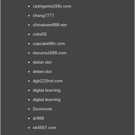
cashgame168x.com
chang7777
chinatown888.win
coke55
cupcake88x.com
daruma1688.com
debet slot
debet slot
dgb222hot.com
digital learning
digital learning
Doomovie
dr888
ek4567.com