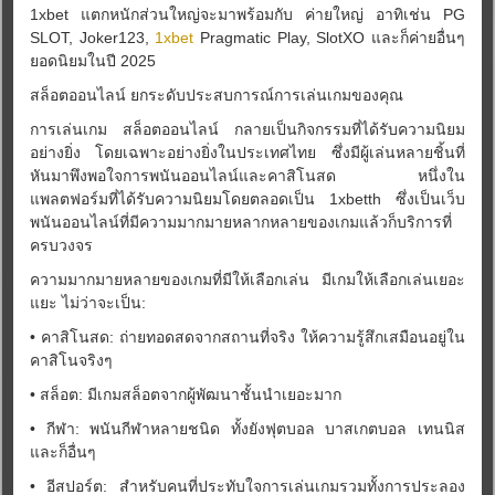
1xbet แตกหนักส่วนใหญ่จะมาพร้อมกับ ค่ายใหญ่ อาทิเช่น PG
SLOT, Joker123,
1xbet
Pragmatic Play, SlotXO และก็ค่ายอื่นๆ
ยอดนิยมในปี 2025
สล็อตออนไลน์ ยกระดับประสบการณ์การเล่นเกมของคุณ
การเล่นเกม สล็อตออนไลน์ กลายเป็นกิจกรรมที่ได้รับความนิยม
อย่างยิ่ง โดยเฉพาะอย่างยิ่งในประเทศไทย ซึ่งมีผู้เล่นหลายชิ้นที่
หันมาพึงพอใจการพนันออนไลน์และคาสิโนสด หนึ่งใน
แพลตฟอร์มที่ได้รับความนิยมโดยตลอดเป็น 1xbetth ซึ่งเป็นเว็บ
พนันออนไลน์ที่มีความมากมายหลากหลายของเกมแล้วก็บริการที่
ครบวงจร
ความมากมายหลายของเกมที่มีให้เลือกเล่น มีเกมให้เลือกเล่นเยอะ
แยะ ไม่ว่าจะเป็น:
• คาสิโนสด: ถ่ายทอดสดจากสถานที่จริง ให้ความรู้สึกเสมือนอยู่ใน
คาสิโนจริงๆ
• สล็อต: มีเกมสล็อตจากผู้พัฒนาชั้นนำเยอะมาก
• กีฬา: พนันกีฬาหลายชนิด ทั้งยังฟุตบอล บาสเกตบอล เทนนิส
และก็อื่นๆ
• อีสปอร์ต: สำหรับคนที่ประทับใจการเล่นเกมรวมทั้งการประลอง