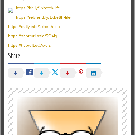
https://bit.ly/1xbetth-life
https://rebrand.ly/1xbetth-life
https://cutly.info/1xbetth-life
https://shorturl.asia/5Q4lg
https://t.co/dl1eCAxcIz
Share