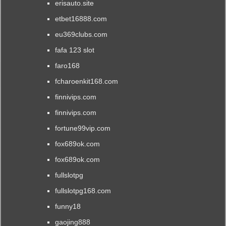
erisauto.site
etbet16888.com
eu369clubs.com
fafa 123 slot
faro168
fcharoenkit168.com
finnivips.com
finnivips.com
fortune99vip.com
fox689ok.com
fox689ok.com
fullslotpg
fullslotpg168.com
funny18
gaojing888