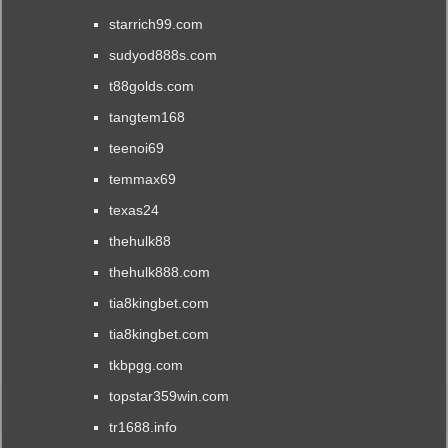
starrich99.com
sudyod888s.com
t88golds.com
tangtem168
teenoi69
temmax69
texas24
thehulk88
thehulk888.com
tia8kingbet.com
tia8kingbet.com
tkbpgg.com
topstar359win.com
tr1688.info