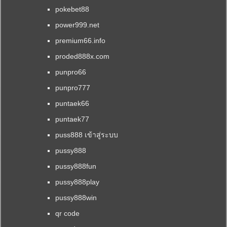
pokebet88
power999.net
premium66.info
proded888x.com
punpro66
punpro777
puntaek66
puntaek77
puss888 เข้าสู่ระบบ
pussy888
pussy888fun
pussy888play
pussy888win
qr code