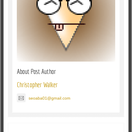
About Post Author
Christopher Walker
seoaba01@gmail.com