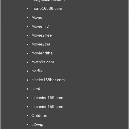
mono16888.com
Movie
Movie HD
Movie2free
Movie2thai
moviehdthai
mwin9s.com
Netflix
niseko168bet.com
okc4
okcasino159.com
okcasino159.com
Outdoors
p2vvip