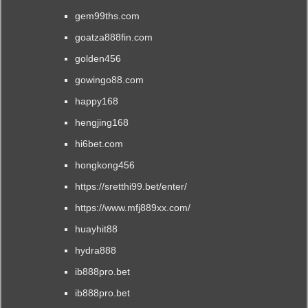
gem99ths.com
goatza888fin.com
golden456
gowingo88.com
happy168
hengjing168
hi6bet.com
hongkong456
https://sretthi99.bet/enter/
https://www.mfj889xx.com/
huayhit88
hydra888
ib888pro.bet
ib888pro.bet