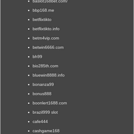
baslot168bet.com/
bbp168.me
betflixtikto
betflixtikto.info
betm4vip.com
betwin6666.com
bh99
bio285th.com
bluewin8888.info
bonanza99
bonus888
boonlert1688.com
brazil999 slot
cafe444
cashgame168