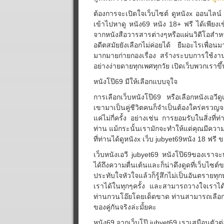
ต้องการจะเปิดใจเว็บไซต์ ดูหนังx ออนไลน์ j
เข้าไปหาดู หนัง69 หนัง 18+ ฟรี ได้เพียงเข
จากหนังสือวารสารต่างๆหรือแผ่นวิดีโอสำห
อดีตสมัยยังเลือกไม่ค่อยได้ ยืมอะไรเพื่อนมา
มากมายก่ายกองเรื่อง สร้างระบบการใช้งานที
อย่างง่ายดายทุกเพศทุกวัย เปิดเว็บพวกเราข
หนังโป๊69 มีให้เลือกแบบจุใจ
การเลือกเว็บหนังโป๊69 หรือเลือกหนังเอวีดูเ
เขามาเป็นคู่ชีวิตคนก็จำเป็นต้องใคร่ครว
แค่ไม่กี่ครั้ง อย่างเช่น การยอมรับในสิ่งท
ท่าน แม้กระนั้นเรามักจะทำให้แด่คุณมีความรู
ที่ท่านได้ดูหนังx เว็บ jubyet69หนัง 18 ฟร
เว็บหนังเอวี jubyet69 หนังโป๊69ของเราจะท
ได้ถึงความตื่นเต้นและก็น่าดึงดูดที่เว็บไซ
ประทับใจหัวใจแล้วก็รู้สึกไม่เป็นอันตรายทุกห
เราได้ในทุกๆครั้ง และสามารถวางใจเราได้
ท่านกวนโอ๊ยโดยเด็ดขาด ท่านสามารถเลือกมอ
ของคู่กันจริงล่ะมั้ยคะ
หนัง69 จากเว็บโป๊ jubyet69 เราเสมือนตัวต่