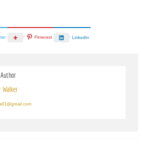
tter
Pinterest
LinkedIn
 Author
r Walker
a01@gmail.com