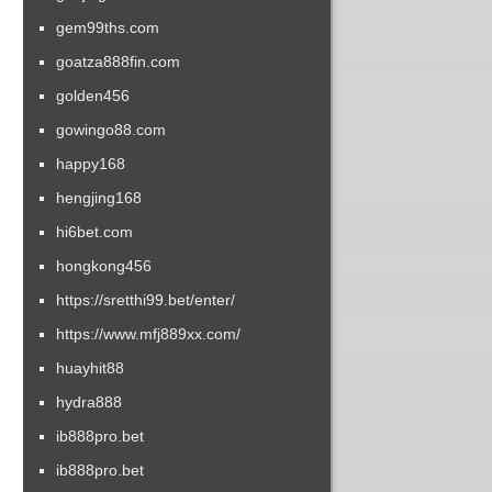
gem99ths.com
goatza888fin.com
golden456
gowingo88.com
happy168
hengjing168
hi6bet.com
hongkong456
https://sretthi99.bet/enter/
https://www.mfj889xx.com/
huayhit88
hydra888
ib888pro.bet
ib888pro.bet