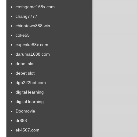
cashgame168x.com
chang7777
chinatown888.win
coke55
cupcake88x.com
daruma1688.com
debet slot
debet slot
dgb222hot.com
digital learning
digital learning
Doomovie
dr888
ek4567.com