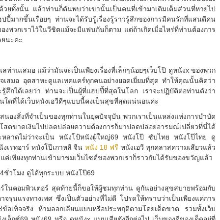
วยทั้งนั้น แล้วท่านก็ดันพบว่าเขานั้นเป็นคนที่เข้ามาเติมเต็มส่วนที่หายไป
ี้มากขึ้นเรื่อยๆ ท่านจะได้รับรู้เรื่องรู้ราวรู้สึกของการมีคนรักที่แสนดีคน
ของพวกเราไว้ในวีชิตแม้จะมีแฟนกันก็ตาม แต่ถ้าเกิดเมื่อไหร่ที่ท่านต้องการ
เลยนะคะ
ลท่านเสมอ แม้ว่ามันจะเป็นเพียงเรื่องที่เล็กๆน้อยๆเว็บโป๊ ดูหนังx ของพวก
ใจเสมอ อุตสาหะดูแลเทคแคร์ทุกคนอย่างยอดเยี่ยมที่สุด ทำให้คุณนั้นคิดว่า
้สึกได้เลยว่า ท่านจะเป็นผู้ที่แฮปปี้ที่สุดในโลก เราจะปฏิบัติต่อท่านดังว่า
ใดที่ได้เว็บหนังเอวีดีๆแบบนี้คงเป็นสุขที่สุดแน่นอนค่ะ
อบสนองสิ่งที่จำเป็นของทุกท่านในยุคปัจจุบัน พวกเราเป็นแหล่งแห่งการบำบัด
สดขาดเงินไปปลดปล่อยความต้องการก็มาปลดปล่อยอารมณ์เปลี่ยวที่นี่ได้
หลาดไม่ว่าจะเป็น หนังโป้หนังผู้ใหญ่69 หนังโป๊ ซับไทย หนังโป๊ไทย ดู
หนังเรทอาร์ หนังโป๊เกาหลี จีน
หนัง 18 ฟรี
หนังเอวี ทุกคลาสความเสียวแล้ว
น แค่เพียงทุกท่านเข้ามาชมเว็บไซต์ของพวกเราก็ราวกับได้รับของขวัญแล้ว
24ชั่วโมง ดูได้ทุกระบบ หนังโป๊69
์ในคอมพิวเตอร์ สุดท้ายนี้ก็ขอให้ผู้ชมทุกท่าน ดูกันอย่างสุขสบายพร้อมกับ
จรุนแรงทางเพศ ซึ่งเป็นตัวอย่างที่ไม่ดี โปรดให้ทราบว่าเป็นเพียงแค่การ
ใช่ข้อเท็จจริง ห้ามลอกเลียนแบบหรือประพฤติตามโดยเด็ดขาด รวมทั้งเว็บ
เอ็กซ์69 หนัง69 หรือ ดูหนังx แบบเสียตังอีกต่อไป เว็บของดีของเด็ดอยู่ที่