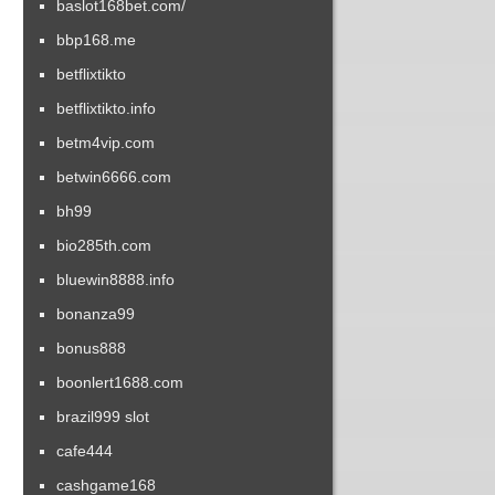
baslot168bet.com/
bbp168.me
betflixtikto
betflixtikto.info
betm4vip.com
betwin6666.com
bh99
bio285th.com
bluewin8888.info
bonanza99
bonus888
boonlert1688.com
brazil999 slot
cafe444
cashgame168