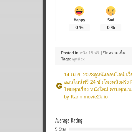
Happy
Sad
0
%
0
%
บน
Posted in
หนัง 18 ฟรี
|
ปิดความเห็น
20
Tags:
ดูหนังx
เม
23
14 เม.ย. 2023ดูหนังออนไลน์ เว็
หนั
ออนไลน์ฟรี 24 ชั่วโมงหนังฝรั่ง
18
ไทยทุกเรื่อง หนังใหม่ ครบทุกแ
ฟรี
web
by Karin movie2k.io
หนั
โป๊
ญี่ปุ
Average Rating
หนั
หนั
5 Star