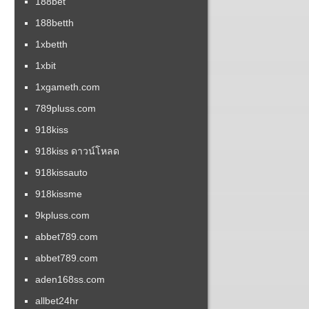
188bet
188betth
1xbetth
1xbit
1xgameth.com
789pluss.com
918kiss
918kiss ดาวน์โหลด
918kissauto
918kissme
9kpluss.com
abbet789.com
abbet789.com
aden168ss.com
allbet24hr