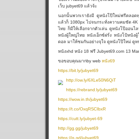
เว็บ jubyet69 แล้วจ้ะ
นอกนั้นพวกเรายังมี ดูหนังโป๊ใหม่ฟรีตลอด
แล้วก็ 1080px ไปจนกระทั่งความคมชัด 4K ห
ไทย ก็มีให้เลือกจากตัวเล่น ดูหนังโป๊ออนไล
หนังผู้ใหญ่ไทย หนังเอ็กซ์ฝรั่ง หนังโป้หนัง
ดอล มาให้ชมกันอย่างจุใจ ดูหนังโป๊ใหม่ ดูห
หนังxhd หนัง 18 ฟรี Jubyet69.com 13 Marc
ขอขอบคุณมากby web
หนัง69
https://bit.ly/jubyet69
http://ow.ly/6XLe50N6QiT
https://rebrand.ly/jubyet69
https://wow.in.th/jubyet69
https://t.co/OxqRSCIbxR
https://cutt.ly/jubyet-69
http://gg.gg/jubyet69
https://is.gd/jubyet69