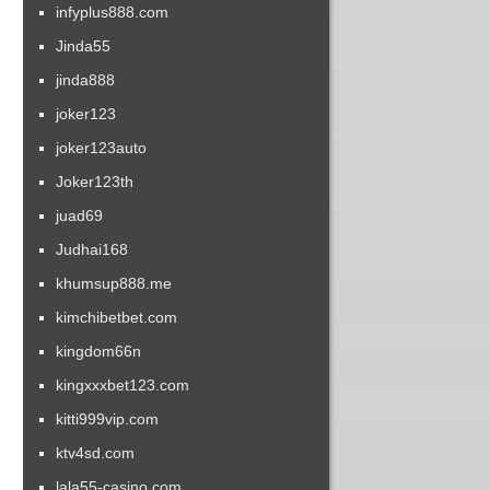
infyplus888.com
Jinda55
jinda888
joker123
joker123auto
Joker123th
juad69
Judhai168
khumsup888.me
kimchibetbet.com
kingdom66n
kingxxxbet123.com
kitti999vip.com
ktv4sd.com
lala55-casino.com