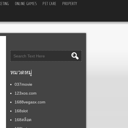
ETING
ONLINE GAMES
PET CARE
PROPERTY
หมวดหมู่
037movie
123xos.com
1688vegasx.com
168slot
168สล็อต