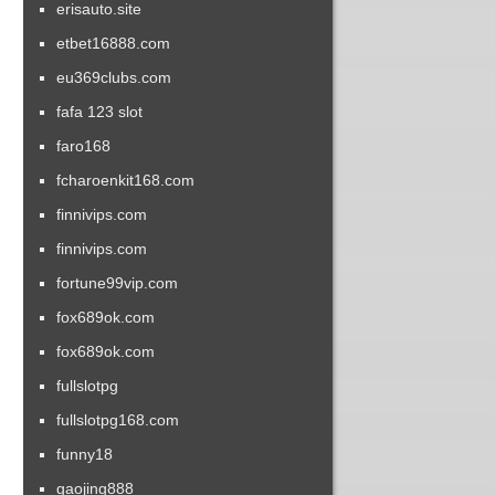
erisauto.site
etbet16888.com
eu369clubs.com
fafa 123 slot
faro168
fcharoenkit168.com
finnivips.com
finnivips.com
fortune99vip.com
fox689ok.com
fox689ok.com
fullslotpg
fullslotpg168.com
funny18
gaojing888