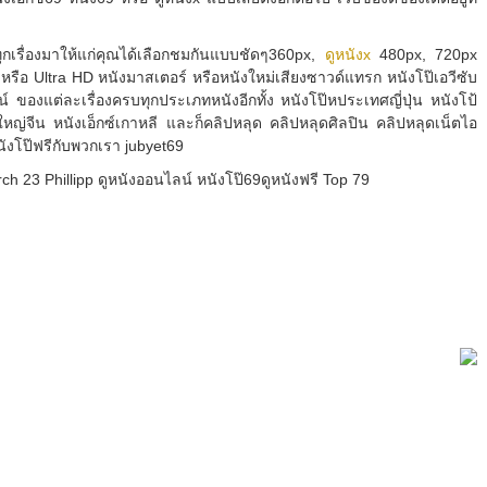
ทุกเรื่องมาให้แก่คุณได้เลือกชมกันแบบชัดๆ360px,
ดูหนังx
480px, 720px
รือ Ultra HD หนังมาสเตอร์ หรือหนังใหม่เสียงซาวด์แทรก หนังโป๊เอวีซับ
น์ ของแต่ละเรื่องครบทุกประเภทหนังอีกทั้ง หนังโป๊หประเทศญี่ปุ่น หนังโป้
ผู้ใหญ่จีน หนังเอ็กซ์เกาหลี และก็คลิปหลุด คลิปหลุดศิลปิน คลิปหลุดเน็ตไอ
นังโป๊ฟรีกับพวกเรา jubyet69
h 23 Phillipp ดูหนังออนไลน์ หนังโป๊69ดูหนังฟรี Top 79