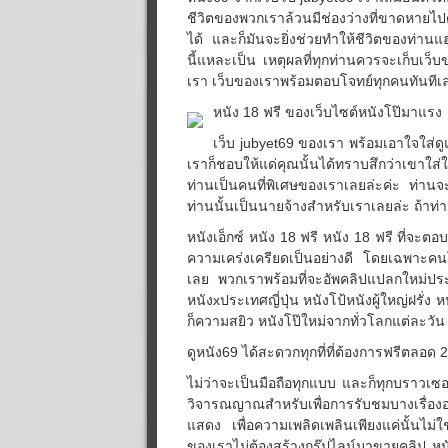
ชีวิตของพวกเราล้วนมีช่องว่างที่ขาดหายไปด้
ได้ และก็มันจะยิ่งช่วยทำให้ชีวิตของท่านแฮปป
นี้แหละเป็น เหตุผลที่ทุกท่านควรจะเก็บเว็บ
เรา เว็บของเราพร้อมตอบโจทย์ทุกคนทันที
หนัง 18 ฟรี ของเว็บไซต์หนังโป๊มาแรง
เว็บ jubyet69 ของเรา พร้อมเอาใจใส่ดูแ
เราก็ชอบให้แด่คุณนั้นได้ทราบสึกว่าเขาใส่
ท่านเป็นคนที่พิเศษของเราเลยล่ะค่ะ ท่านจะรู
ท่านนั้นเป็นนายจ้างสำหรับเราเลยล่ะ ถ้าท่าน
หนังเอ็กซ์ หนัง 18 ฟรี หนัง 18 ฟรี ที่จะต
ความเคร่งเครียดเป็นอย่างดี โดยเฉพาะคนโ
เลย พวกเราพร้อมที่จะอัพคลิปแปลกใหม่ประ
หนังxประเทศญี่ปุ่น หนังโป้หนังผู้ใหญ่ฝรั่ง 
ก็ความสยิว หนังโป๊ใหม่จากทั่วโลกแต่ละวั
ดูหนัง69 ได้สะดวกทุกที่ที่ต้องการฟรีตลอด 
ไม่ว่าจะเป็นมือถือทุกแบบ และก็ทุกบราวเซอร
วิจารณญาณสำหรับเพื่อการรับชมบางเรื่องอา
แสดง เพื่อความเพลิดเพลินเพียงแค่นั้นไม่
ของเราไม่ต้องสร้างกรุ๊ปไลน์มาขายคลิป หนัง