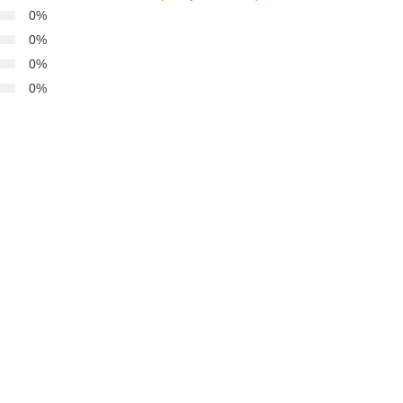
0%
ง
0%
69
ง
0%
0%
lipp
ง69
ps://www.Jubyet69.com