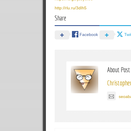
http://rlu.ru/3dIh5
Share
Facebook
Twi
About Post
Christophe
seoab