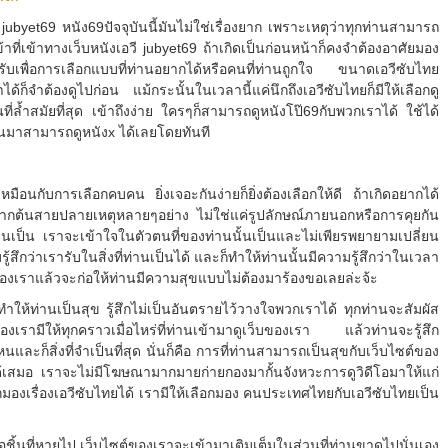
ubyet69 หนัง69ปัจจุบันนี้มันไม่ใช่เรื่องยาก เพราะเหตุว่าทุกท่านสามารถ
้าที่เข้าทางเว็บหนังเอวี jubyet69 ถ้าเกิดเป็นก่อนหน้าก็คงจำต้องอาศัยมอง
รับเพื่อการเลือกแบบที่ท่านอยากได้หรือคนที่ท่านถูกใจ ขนาดเอวีซับไทย
ได้ก็จำต้องดูไปก่อน แม้กระนั้นในเวลานี้แค่นึกถึงเอวีซับไทยก็มีให้เลือกดู
่ล้ำสมัยที่สุด เข้าถึงง่าย ใครๆก็สามารถดูหนังโป๊69กับพวกเราได้ ใช้ได้
ึ้นมาสามารถดูหนังx ได้เลยโดยทันที
หมือนกับการเลือกคบคน ยิ่งเจอะกันง่ายก็ยิ่งต้องเลือกให้ดี ถ้าเกิดอยากได้
ญจากต้นสายปลายเหตุหลายๆอย่าง ไม่ใช่แค่รูปลักษณ์ภายนอกหรือการคุยกัน
ี่ท่านเป็น เราจะเข้าใจในตัวตนที่ของท่านนั้นเป็นและไม่เพียรพยายามเปลี่ยน
้สึกว่าเรารับในสิ่งที่ท่านเป็นได้ และก็ทำให้ท่านนั้นมีความรู้สึกว่าในเวลา
ี ของเราแล้วจะก่อให้ท่านมีความสุขแบบไม่ต้องมาร้องขอเลยล่ะจ้ะ
ำให้ท่านเป็นสุข รู้สึกไม่เป็นอันตรายไว้วางใจพวกเราได้ ทุกท่านจะสัมผัส
ต์ของเรามีให้ทุกคราวเมื่อไหร่ที่ท่านเข้ามาดูเว็บของเรา แล้วท่านจะรู้สึก
นและก็สิ่งที่จำเป็นที่สุด นั่นก็คือ การที่ท่านสามารถเป็นสุขกับเว็บไซต์ของ
เสมอ เราจะไม่มีโฆษณามากมายก่ายกองมากั้นจังหวะการดูวิดีโอมาให้แก่
งเรื่องเอวีซับไทยได้ เรามีให้เลือกมอง คนประเทศไทยกับเอวีซับไทยเป็น
อชิ้นที่หายไป เว็บไซต์ของเราจะเข้ามาเติมเต็มในส่วนที่ท่านขาดไปนั่นเอง