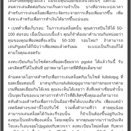
เล่นFullslotpgได้แล้ว แม้จะมีทุนน้อยก็ยังเล่นได้แน่ๆ แต่ก็ไม่
สมควรเล่นติดต่อกันนานเกินความจำเป็น บางทีอาจจะแบ่งเวลา
สำหรับการเล่นสล็อตเพื่อกระจัดกระจายการเสี่ยงเพิ่มมากขึ้น เพิ่ม
จังหวะสำหรับเพื่อการทำเงินได้มากขึ้นแน่นอน
• เบทต่ำเพื่อเก็บรอบ: ในการเล่นสล็อตนั้น คุณควรสปินให้ได้ 50-
100 ต่อรอบ เมื่อเป็นแบบนี้แล้ว คุณก็จำต้องมาคำนวณกันหน่อยว่า
ทุนของคุณเพียงพอที่จะสปิน 50-100 รอบไหม? ถ้าสามารถ
เล่นPgslotได้ก็นับว่าเพียงพอแล้วครับผม จะแบ่งเป็นกี่รอบก็ได้
ตามใจคุณเลยครับ
ลงทะเบียนกับเว็บไซต์ตรงที่ยอดเยี่ยมจาก pgslot ได้แล้ววันนี้ รับ
เครดิตฟรีได้ในทันที อย่าพลาดโอกาสที่ดีที่สุดเด็ดขาด!
ห้ามคลาดโอกาสสำหรับเพื่อการเล่นสล็อตกับเว็บไซต์ fullslotpg ที่
ยอดเยี่ยมตอนนี้ มาสนุกกับเกมfullslotpgมากมายก่ายกองจากค่าย
เกมที่ยอดเยี่ยมกันได้เลย คุณจะเห็นได้เลยว่า สิ่งที่เหล่าเซียนทำนั้น
เป็นจุดเริ่มของแนวทางการทำกำไรที่ดีเลิศๆซึ่งคุณเองก็สามารถ
สลับตัวเองสำหรับเพื่อการเป็นมืออาชีพได้แบบเดียวกัน เพียงแค่นำ
เทคนิคต่างๆเหล่านี้ไปปรับใช้ รวมทั้งคำถามที่ว่า สายทุนน้อย
สามารถเล่นสล็อตได้วันละกี่รอบนั้น ก็จำเป็นต้องขึ้นอยู่กับเงิน
ลงทุนเป็นหลักเพียงแค่นั้น โดยเหตุนั้น หากคุณอยากมาร่วมบันเทิง
ใจและก็เอนจอยไปpgslotกับพวกเรา ลงทะเบียนใหม่สล็อต กับพวก