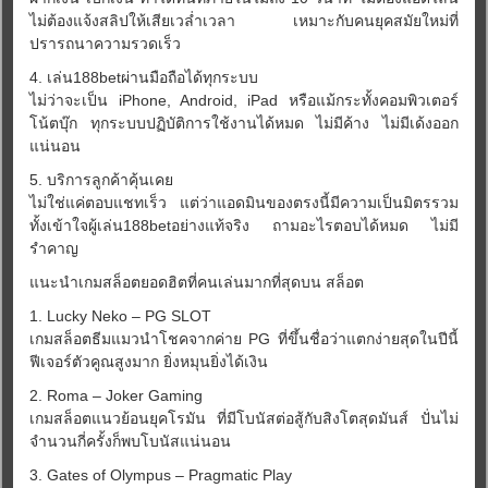
ไม่ต้องแจ้งสลิปให้เสียเวล่ำเวลา เหมาะกับคนยุคสมัยใหม่ที่
ปรารถนาความรวดเร็ว
4. เล่น188betผ่านมือถือได้ทุกระบบ
ไม่ว่าจะเป็น iPhone, Android, iPad หรือแม้กระทั้งคอมพิวเตอร์
โน้ตบุ๊ก ทุกระบบปฏิบัติการใช้งานได้หมด ไม่มีค้าง ไม่มีเด้งออก
แน่นอน
5. บริการลูกค้าคุ้นเคย
ไม่ใช่แค่ตอบแชทเร็ว แต่ว่าแอดมินของตรงนี้มีความเป็นมิตรรวม
ทั้งเข้าใจผู้เล่น188betอย่างแท้จริง ถามอะไรตอบได้หมด ไม่มี
รำคาญ
แนะนำเกมสล็อตยอดฮิตที่คนเล่นมากที่สุดบน สล็อต
1. Lucky Neko – PG SLOT
เกมสล็อตธีมแมวนำโชคจากค่าย PG ที่ขึ้นชื่อว่าแตกง่ายสุดในปีนี้
ฟีเจอร์ตัวคูณสูงมาก ยิ่งหมุนยิ่งได้เงิน
2. Roma – Joker Gaming
เกมสล็อตแนวย้อนยุคโรมัน ที่มีโบนัสต่อสู้กับสิงโตสุดมันส์ ปั่นไม่
จำนวนกี่ครั้งก็พบโบนัสแน่นอน
3. Gates of Olympus – Pragmatic Play