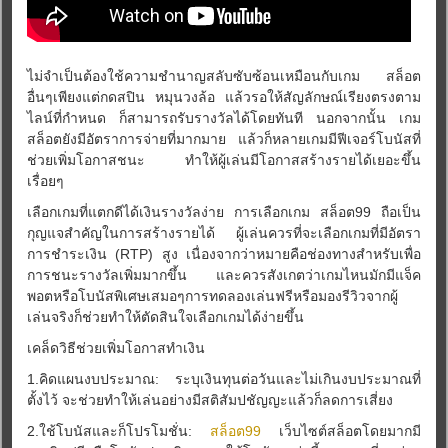
ไม่จำเป็นต้องใช้ความชำนาญสลับซับซ้อนเหมือนกับเกม สล็อต
อื่นๆเพียงแต่กดสปิน หมุนวงล้อ แล้วรอให้สัญลักษณ์เรียงตรงตาม
ไลน์ที่กำหนด ก็สามารถรับรางวัลได้โดยทันที นอกจากนั้น เกม
สล็อตยังมีอัตราการจ่ายที่มากมาย แล้วก็หลายเกมมีฟีเจอร์โบนัสที่
ช่วยเพิ่มโอกาสชนะ ทำให้ผู้เล่นมีโอกาสสร้างรายได้เยอะขึ้น
เรื่อยๆ
เลือกเกมที่แตกดีได้เงินรางวัลง่าย การเลือกเกม สล็อต99 ถือเป็น
กุญแจสำคัญในการสร้างรายได้ ผู้เล่นควรที่จะเลือกเกมที่มีอัตรา
การชำระเงิน (RTP) สูง เนื่องจากว่าหมายคือช่องทางสำหรับเพื่อ
การชนะรางวัลเพิ่มมากขึ้น และควรสังเกตว่าเกมไหนมักมีแจ็ค
พอตหรือโบนัสพิเศษเสมอๆการทดลองเล่นฟรีหรือมองรีวิวจากผู้
เล่นจริงก็ช่วยทำให้ตัดสินใจเลือกเกมได้ง่ายขึ้น
เคล็ดวิธีช่วยเพิ่มโอกาสทำเงิน
1.คิดแผนงบประมาณ: ระบุเงินทุนต่อวันและไม่เกินงบประมาณที่
ตั้งไว้ จะช่วยทำให้เล่นอย่างมีสติสัมปชัญญะแล้วก็ลดการเสี่ยง
2.ใช้โบนัสและก็โปรโมชั่น:
สล็อต99
เว็บไซต์สล็อตโดยมากมี