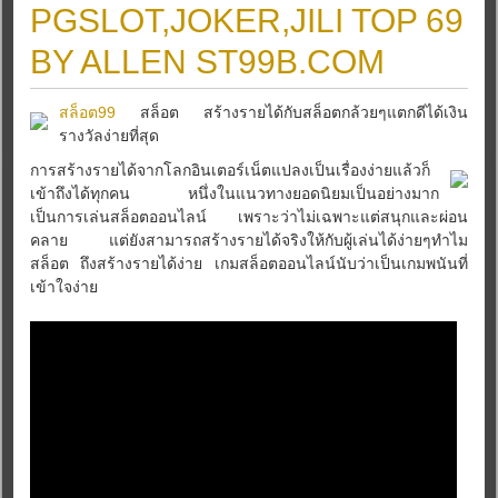
เล่น
PGSLOT,JOKER,JILI TOP 69
มาก
BY ALLEN ST99B.COM
ที่สุด
2025
casino
สล็อต99
สล็อต สร้างรายได้กับสล็อตกล้วยๆแตกดีได้เงิน
online
รางวัลง่ายที่สุด
เว็บ
ใหญ่
การสร้างรายได้จากโลกอินเตอร์เน็ตแปลงเป็นเรื่องง่ายแล้วก็
สล็อต
เข้าถึงได้ทุกคน หนึ่งในแนวทางยอดนิยมเป็นอย่างมาก
ใหม่
เป็นการเล่นสล็อตออนไลน์ เพราะว่าไม่เฉพาะแต่สนุกและผ่อน
ล่าสุด
คลาย แต่ยังสามารถสร้างรายได้จริงให้กับผู้เล่นได้ง่ายๆทำไม
Top
สล็อต ถึงสร้างรายได้ง่าย เกมสล็อตออนไลน์นับว่าเป็นเกมพนันที่
68
เข้าใจง่าย
by
Otis
fullslotpg
Fullslotpg.io
17
NOV
25