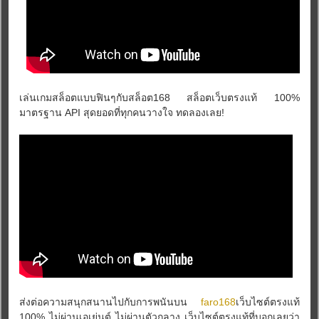
Top
10
by
Ginger
เล่นเกมสล็อตแบบฟินๆกับสล็อต168 สล็อตเว็บตรงแท้ 100%
มาตรฐาน API สุดยอดที่ทุกคนวางใจ ทดลองเลย!
ส่งต่อความสนุกสนานไปกับการพนันบน
faro168
เว็บไซต์ตรงแท้
100% ไม่ผ่านเอเย่นต์ ไม่ผ่านตัวกลาง เว็บไซต์ตรงแท้ที่บอกเลยว่า