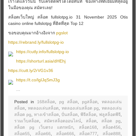
เราได้แล้ววันนี้ รับเครดิตฟรีได้โดยทันที ช่องทางที่ดีเยี่ยมที่สุดอยู่
ในมือของคุณ สมัครเลย!
สล็อตเว็บใหญ่ สล็อต fullslotpg.io 31 November 2025 Otis
casino online fullslotpg ที่ฮิตที่สุด Top 12
ขอขอบคุณมากอ้างอิงจาก
pgslot
https://rebrand.ly/fullslotpg-io
https://cutly.info/fullslotpg-io
https://shorturl.asia/dHEhj
https://cutt.ly/2rVG1v36
https://t.co/lgIJqSmJ3g
…
Posted in
168สล็อต
,
pg สล็อต
,
pgสล็อต
,
ทดลองเล่น
สล็อต
,
ทดลองเล่นสล็อต
,
ทดลองเล่นสล็อต pg
,
ทดลองเล่น
สล็อต pg
,
ทางเข้าสล็อต
,
ปั่นสล็อต
,
พีจีสล็อต
,
ฟลูสล็อตพีจี
,
รวมเว็บสล็อต
,
สมัครสล็อตออนไลน์
,
สล็อต
,
สล็อต pg
,
สล็อต pg เว็บตรง แตกหนัก
,
สล็อต168
,
สล็อต456
,
สล็อต55
,
สล็อต66
,
สล็อต666
,
สล็อต777
,
สล็อต888
,