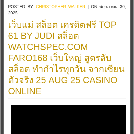
29
POSTED BY:
CHRISTOPHER WALKER
| ON พฤษภาคม 30,
กันยายน
2025
68
สล็อต
เว็บแม่ สล็อต เครดิตฟรี TOP
website
แจก
61 BY JUDI สล็อต
หนัก
WATCHSPEC.COM
สล็อต
แตก
FARO168 เว็บใหญ่ สูตรลับ
หนัก
วัน
สล็อต ทำกำไรทุกวัน จากเซียน
นี้
แจ็ค
ตัวจริง 25 AUG 25 CASINO
พอต
ONLINE
แตก
รัวๆ
พนัน
เว็บ
แม่
สล็อต
ใหม่
ล่าสุด