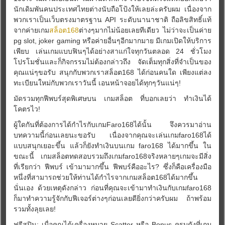
นักเดิมพันคนประเทศไทยต่างนับถือโป้งให้เลยล่ะครับผม เนื่องจาก
พวกเราเป็นเว็บตรงมาตรฐาน API ระดับนานาชาติ ถือลิขสิทธิ์แท้
จากค่ายเกม
สล็อต168
ต่างๆมากไม่น้อยเลยทีเดียว ไม่ว่าจะเป็นค่าย
pg slot, joker gaming หรือค่ายอื่นๆอีกมากมาย มีเกมเปิดให้บริการ
เพียบ เล่นเกมแบบฟินๆได้อย่างสาแก่ใจทุกวันตลอด 24 ชั่วโมง
โปรโมชั่นและก็กิจกรรมไม่ต้องกล่าวถึง จัดเต็มทุกสิ่งที่จำเป็นของ
คุณแน่ๆขอรับ สนุกกับพวกเราสล็อต168 ได้ก่อนคนใด เพียงแต่ลง
ทะเบียนใหม่กับพวกเราวันนี้ เอนหน้าจอยได้ทุกๆวันแน่ๆ!
มัดรวมทุกฟีพบร์สุดพิเศษบน เกมสล็อต ที่บอกเลยว่า ทำเงินได้
โคตรไว!
ผู้ใดกันที่ต้องการได้กำไรกับเกมFaro168ได้นั้น จึงควรมาอ่าน
บทความนี้ก่อนเลยนะขอรับ เนื่องจากคุณจะเล่นเกมfaro168ได้
แบบสนุกเยอะขึ้น แล้วก็ยังทำเงินบนเกม faro168 ได้มากขึ้น ใน
ขณะนี้ เกมสล็อตทดสอบรวมถึงเกมfaro168จริงหลายๆเกมจะมีสิ่ง
ที่เรียกว่า ฟีพบร์ เข้ามามากขึ้น ฟีพบร์คืออะไร? ซึ่งก็คือเครื่องมือ
หนึ่งที่สามารถช่วยให้ท่านได้กำไรจากเกมสล็อต168ได้มากขึ้น
นั่นเอง ด้วยเหตุดังกล่าว ก่อนที่คุณจะเข้ามาทำเงินกับเกมfaro168
ก็มาทำความรู้จักกับฟีเจอร์ต่างๆก่อนเลยดียิ่งกว่าครับผม ถ้าพร้อม
รวมทั้งลุยเลย!
ฟรีสปิน: เมื่อคุณได้เครื่องหมาย Scatter หรือ Bonus ครบดังที่เกม