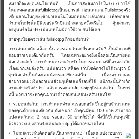
หมายก็จะหยุดเล่นโดยทันที เป็นการสะสมกำไรในระยะยาวใช้
โหมดทดสอบเล่นfullslotpgเป็นอุปกรณ์: ก่อนเล่นเกมFullslotpgจริง
เซียนส่วนใหญ่จะเข้ามาเล่นในโหมดทดลองเล่นก่อน เพื่อทดสอบ
ว่าเกมใหม่ๆนั้นมีฟีเจอร์ฟรีสปินเข้าหลายครั้งหรือไม่ คุ้มค่าการ
ลงทุนหรือไม่ ประเมินแบบไม่มีค่าใช้จ่ายกันได้เลย
สายทุนน้อยควรเล่น fullslotpg กี่รอบต่อวัน?
การเล่นเกมกับ สล็อต นั้น ควรเล่นวันละกี่รอบต่อวัน? เป็นคำถามที่
ตอบยากเช่นเดียวกันครับ โดยเฉพาะอย่างยิ่งเมื่อคุณเป็นสายทุน
น้อยด้วยล่ะก็ การกำหนดรอบสำหรับในการเล่นบางทีก็อาจจะเกิด
เรื่องยากเลยล่ะครับ แน่นอนว่า สล็อต เว็บไซต์ตรงไม่ได้ระบุว่า มี
ทุนน้อยจำเป็นต้องเล่นน้อยรอบเพียงแค่นั้น เนื่องจากว่าคุณ
สามารถแบ่งเงินออกเป็นส่วนๆเพื่อเล่นกี่รอบก็ได้ แม้กระนั้นถ้าเกิด
ถามอย่างจริงจังว่า แล้วควรจะเล่นfullslotpgกี่รอบต่อวัน ในพาร์
ทนี้ พวกเราจะพาคุณมาหาคำตอบกันเลยนะครับ เลทโก!
• ระบุทุนต่อวัน: การกำหนดจำนวนรอบต่อวันขึ้นอยู่กับจำนวนทุน
ของคุณด้วยเช่นเดียวกัน ดังเช่นว่า ถ้าคุณมีทุน 100 บาท สามารถ
แบ่งเล่นวันละ 2 รอบ รอบละ 50 บาทก็ยังได้ ทั้งนี้ก็ขึ้นกับทุนที่มี
ด้วยว่าจะแบ่งสำหรับเล่นfullslotpgได้มากขนาดไหน
• ไม่สมควรเล่นติดต่อกันเป็นเวลานาน: เมื่อคุณแบ่งรอบการ