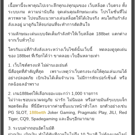
Allen
เนื้อหานี้จะพาคุณไปเจาะลึกทุกแง่ทุกมุมของ เว็บสล็อต เว็บตรง ทั้ง
st99b.com
ระบบเกม ความน่านับถือ จุดเด่นคุณลักษณะเด่น โปรโมชั่นที่ไม่
ควรพลาด ไปจนถึงแนวทางเล่นสล็อตให้ได้เงินจริง คนใดกันกำลัง
ลังเลอยู่ มาดูกันให้จบก่อนที่จะทำการตัดสินใจ
รวมลักษณะเด่นแบบจัดเต็มกำลังทำให้เว็บสล็อต 188bet แตกต่าง
จากเว็บทั่วๆไป
ใครกันแน่ที่กำลังลังเลระหว่างเว็บไซต์นั้นเว็บนี้ ทดลองดูจุดเด่น
ของ 188bet ที่เรียกได้ว่า ขาดลอย เว็บอื่นหลายเท่า
1. เว็บไซต์ตรงแท้ ไม่ผ่านเอเย่นต์
นี่คือจุดที่สำคัญที่สุด เพราะเหตุว่าเว็บตรงจะก่อให้คุณเล่นเกมได้
อย่างปลอดภัย เบิกเงินได้เต็มจำนวน ไม่มีการหักเปอร์เซ็นต์ หรือ
กลฉ้อฉลอำพราง
2. เกม188betให้เลือกเยอะแยะกว่า 1,000 รายการ
ไม่ว่าจะชอบแนวผจญภัย น่ารัก ไม่นิมอล หรือสายมันส์ๆแบบแจ็ก
พอตจัดเต็ม ที่นี่มีครบจากค่ายชั้นแนวหน้าทั่วโลก ยกตัวอย่างเช่น
PG SLOT,
188betth
Joker Gaming, Pragmatic Play, JILI, Red
Tiger, CQ9, Spadegaming และอื่นๆอีกมากมาย
3. ระบบฝากถอนอัตโนมัติ
ฝากเงิน เบิกเงิน ทำได้ทันทีภายในไม่ถึง 10 วินาที ไม่ต้องแอดไลน์