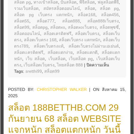
สล็อต pg
,
ทางเข้าสล็อต
,
ปั่นสล็อต
,
พีจีสล็อต
,
ฟลูสล็อตพีจี
,
รวมเว็บสล็อต
,
สมัครสล็อตออนไลน์
,
สล็อต
,
สล็อต pg
,
สล็อต pg เว็บตรง แตกหนัก
,
สล็อต168
,
สล็อต456
,
สล็อต55
,
สล็อต777
,
สล็อต888
,
สล็อต888เว็บตรง
,
สล็อต99
,
สล็อตpg
,
สล็อตxo
,
สล็อตxoเว็บตรง
,
สล็อตพุซซี่
,
สล็อตออนไลน์
,
สล็อตเครดิตฟรี
,
สล็อตเว็บตรง
,
สล็อตเว็บ
ตรง
,
สล็อตเว็บตรง 168
,
สล็อตเว็บตรง แตกหนัก
,
สล็อตเว็บ
ตรง789
,
สล็อตเว็บตรงแท้
,
สล็อตเว็บตรงไม่ผ่านเอเย่นต์
,
สล็อตเเครดิตฟรี
,
สล็อตแตกง่าย
,
สล็อตแตกดี
,
สล็อตแตก
หนัก
,
เว็บ สล็อต
,
เว็บสล็อต
,
เว็บสล็อต pg
,
เว็บสล็อตเว็บ
บน
ตรง
,
เว็บสล็อตเว็บตรง
,
ไทยสล็อต 888
|
ปิดความเห็น
สล็อต
Tags:
sretthi99
,
สล็อต99
8
OCT
POSTED BY:
CHRISTOPHER WALKER
| ON สิงหาคม 15,
2025
2025
สล็อต99
เว็บ
สล็อต 188BETTHB.COM 29
แท้
ได้
กันยายน 68 สล็อต WEBSITE
เงิน
แจกหนัก สล็อตแตกหนัก วันนี้
จริง
ไม่