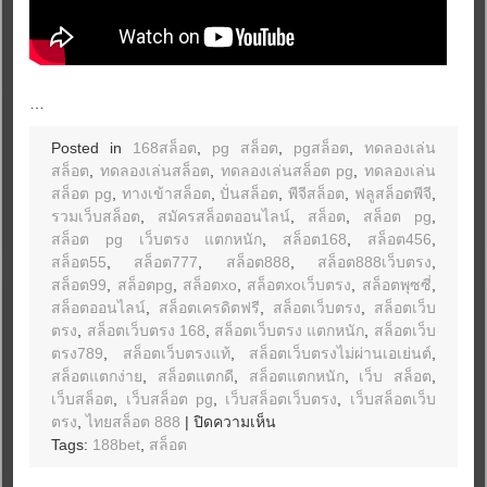
…
Posted in
168สล็อต
,
pg สล็อต
,
pgสล็อต
,
ทดลองเล่น
สล็อต
,
ทดลองเล่นสล็อต
,
ทดลองเล่นสล็อต pg
,
ทดลองเล่น
สล็อต pg
,
ทางเข้าสล็อต
,
ปั่นสล็อต
,
พีจีสล็อต
,
ฟลูสล็อตพีจี
,
รวมเว็บสล็อต
,
สมัครสล็อตออนไลน์
,
สล็อต
,
สล็อต pg
,
สล็อต pg เว็บตรง แตกหนัก
,
สล็อต168
,
สล็อต456
,
สล็อต55
,
สล็อต777
,
สล็อต888
,
สล็อต888เว็บตรง
,
สล็อต99
,
สล็อตpg
,
สล็อตxo
,
สล็อตxoเว็บตรง
,
สล็อตพุซซี่
,
สล็อตออนไลน์
,
สล็อตเครดิตฟรี
,
สล็อตเว็บตรง
,
สล็อตเว็บ
ตรง
,
สล็อตเว็บตรง 168
,
สล็อตเว็บตรง แตกหนัก
,
สล็อตเว็บ
ตรง789
,
สล็อตเว็บตรงแท้
,
สล็อตเว็บตรงไม่ผ่านเอเย่นต์
,
สล็อตแตกง่าย
,
สล็อตแตกดี
,
สล็อตแตกหนัก
,
เว็บ สล็อต
,
เว็บสล็อต
,
เว็บสล็อต pg
,
เว็บสล็อตเว็บตรง
,
เว็บสล็อตเว็บ
บน
ตรง
,
ไทยสล็อต 888
|
ปิดความเห็น
สล็อต
Tags:
188bet
,
สล็อต
188betthb.com