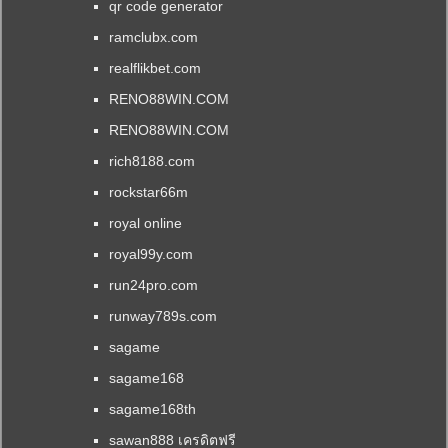
qr code generator
ramclubx.com
realflikbet.com
RENO88WIN.COM
RENO88WIN.COM
rich8188.com
rockstar66m
royal online
royal99y.com
run24pro.com
runway789s.com
sagame
sagame168
sagame168th
sawan888 เครดิตฟรี