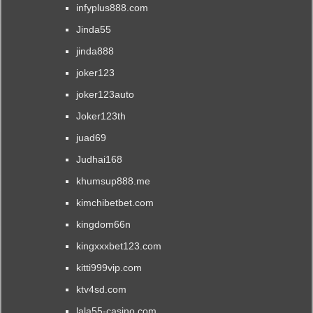
infyplus888.com
Jinda55
jinda888
joker123
joker123auto
Joker123th
juad69
Judhai168
khumsup888.me
kimchibetbet.com
kingdom66n
kingxxxbet123.com
kitti999vip.com
ktv4sd.com
lala55-casino.com