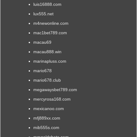
luis16888.com
lux555.net
m4newonline.com
mac1bet789.com
macau69
macau888.win
marinapluss.com
mario678
mario678.club
megawaysbet789.com
mercyrosa168.com
mexicanoo.com
mfj889xx.com
mib555s.com
mmgoldsbets.com