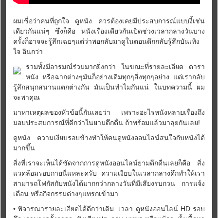
ผมเชื่อว่าคนที่ถูกใจ ดูหนัง ควรต้องเคยมีประสบการณ์แบบงี้เช่น
เดียวกันแน่ๆ ซึ่งก็คือ หนังเรื่องเดียวกันเปิดช่วงเวลากลางวันบาง
ครั้งก็อาจจะรู้สึกเฉยๆแต่ว่าพอกลับมาดูในตอนดึกกลับรู้สึกบันเทิง
ใจ อินกว่า
รวมทั้งมีอารมณ์ร่วมมากยิ่งกว่า ในขณะที่รายละเอียด ดารา
หนัง หรือฉากต่างๆมันก็อย่างเดิมทุกๆสิ่งทุกๆอย่าง แต่เรากลับ
รู้สึกสนุกสนานแตกต่างกัน มันเป็นทำไมกันแน่ ในบทความนี้ ผม
จะพาคุณ
มาหาเหตุผลของหัวข้อนี้กันเลยว่า เพราะอะไรหนังหลายเรื่องถึง
มอบประสบการณ์ที่ดีกว่าในยามดึกดื่น ถ้าพร้อมแล้วมาลุยกันเลย!
ดูหนัง ความเงียบรอบข้างทำให้คนดูหนังออนไลน์สนใจกับหนังได้
มากขึ้น
สิ่งที่เราจะเห็นได้ชัดจากการดูหนังออนไลน์ยามดึกดื่นเลยก็คือ สิ่ง
แวดล้อมรอบกายนี่แหละครับ ความเงียบในเวลากลางดึกทำให้เรา
สามารถโฟกัสกับหนังได้มากกว่ากลางวันที่มีเสียงรบกวน การแจ้ง
เตือน หรือกิจกรรมต่างๆแทรกเข้ามา
• พิจารณารายละเอียดได้ดีกว่าเดิม: เวลา ดูหนังออนไลน์ HD รอบ