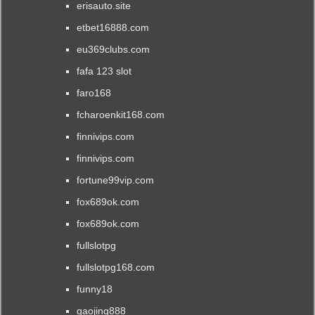
erisauto.site
etbet16888.com
eu369clubs.com
fafa 123 slot
faro168
fcharoenkit168.com
finnivips.com
finnivips.com
fortune99vip.com
fox689ok.com
fox689ok.com
fullslotpg
fullslotpg168.com
funny18
gaojing888