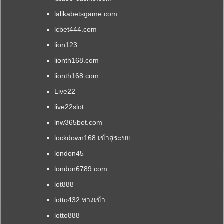
lalikabetsgame.com
lcbet444.com
lion123
lionth168.com
lionth168.com
Live22
live22slot
lnw365bet.com
lockdown168 เข้าสู่ระบบ
london45
london6789.com
lot888
lotto432 ทางเข้า
lotto888