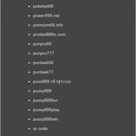
pokebet88
power999.net
premium66.info
proded888x.com
punpro66
punpro777
puntaek66
puntaek77
puss888 เข้าสู่ระบบ
pussy888
pussy888fun
pussy888play
pussy888win
qr code