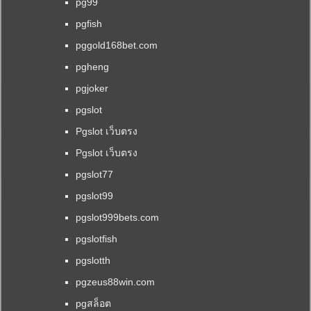
pg99
pgfish
pggold168bet.com
pgheng
pgjoker
pgslot
Pgslot เว็บตรง
Pgslot เว็บตรง
pgslot77
pgslot99
pgslot999bets.com
pgslotfish
pgslotth
pgzeus88win.com
pgสล็อต