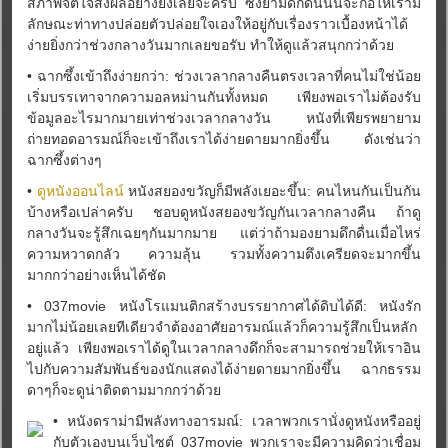
สภาพจิตใจส่งผลอย่างยิ่งเลยจ้ะครับ ซึ่งยามดึกดื่นนั้นจะก่อให้เรามี
ลักษณะท่าทางปล่อยตัวปล่อยใจเองให้อยู่กับเรื่องราวเบื้องหน้าได้
ง่ายยิ่งกว่าช่วงกลางวันมากเลยขอรับ ทำให้ดูแล้วสนุกกว่าด้วย
• ฉากซึ้งเข้าถึงง่ายกว่า: ช่วงเวลากลางคืนตรงเวลาที่คนไม่ใช่น้อย
เริ่มบรรเทาจากความอลหม่านกันทั้งหมด เพียงพอเราไม่ต้องรับ
ข้อมูลอะไรมากมายเท่าช่วงเวลากลางวัน หนังที่เพียรพยายาม
ถ่ายทอดอารมณ์ก็จะเข้าถึงเราได้ง่ายดายมากยิ่งขึ้น ดังเช่นว่า
ฉากซึ้งต่างๆ
•
ดูหนังออนไลน์
หนังสยองขวัญก็มีพลังเยอะขึ้น: คนไหนกันเป็นกัน
บ้างหรือเปล่าครับ ชอบดูหนังสยองขวัญกันเวลากลางคืน ถ้าดู
กลางวันจะรู้สึกเฉยๆกันมากมาย แต่ว่าถ้ามองยามดึกดื่นเมื่อไหร่
ความหวาดกลัว ความลุ้น รวมทั้งความตึงเครียดจะมากขึ้น
มากกว่าอย่างเห็นได้ชัด
• 037movie หนังโรแมนติกสร้างบรรยากาศได้ดิบได้ดี: หนังรัก
มากไม่น้อยเลยทีเดียวจำต้องอาศัยอารมณ์แล้วก็ความรู้สึกเป็นหลัก
อยู่แล้ว เพียงพอเราได้ดูในเวลากลางดึกก็จะสามารถช่วยให้เราอิน
ไปกับความสัมพันธ์ของนักแสดงได้ง่ายดายมากยิ่งขึ้น ฉากธรรม
ดาๆก็จะดูน่าติดตามมากกว่าด้วย
• หนังดราม่ามีพลังทางอารมณ์: เวลาพวกเรานั่งดูหนังหรืออยู่
กับตัวเองบนเว็บไซต์ 037movie พวกเราจะมีความคิดว่าเชื่อม