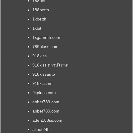
188bet
มี
188betth
ทุก
วัน
1xbetth
พากย์
1xbit
ไทย
ซับ
1xgameth.com
ไทย
789pluss.com
ค้น
หนัง
918kiss
ง่าย
918kiss ดาวน์โหลด
ซับ
ไทย
918kissauto
ทุก
918kissme
เรื่อง
ดู
9kpluss.com
หนัง
abbet789.com
สมัคร
สมาชิก
abbet789.com
ฟรี
aden168ss.com
รับ
แจ้ง
allbet24hr