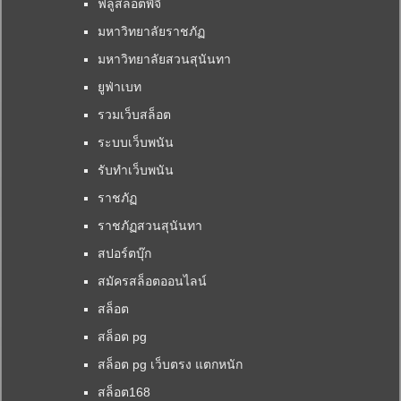
ฟลูสล็อตพีจี
มหาวิทยาลัยราชภัฏ
มหาวิทยาลัยสวนสุนันทา
ยูฟ่าเบท
รวมเว็บสล็อต
ระบบเว็บพนัน
รับทำเว็บพนัน
ราชภัฏ
ราชภัฏสวนสุนันทา
สปอร์ตบุ๊ก
สมัครสล็อตออนไลน์
สล็อต
สล็อต pg
สล็อต pg เว็บตรง แตกหนัก
สล็อต168