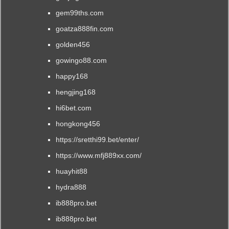
gem99ths.com
goatza888fin.com
golden456
gowingo88.com
happy168
hengjing168
hi6bet.com
hongkong456
https://sretthi99.bet/enter/
https://www.mfj889xx.com/
huayhit88
hydra888
ib888pro.bet
ib888pro.bet