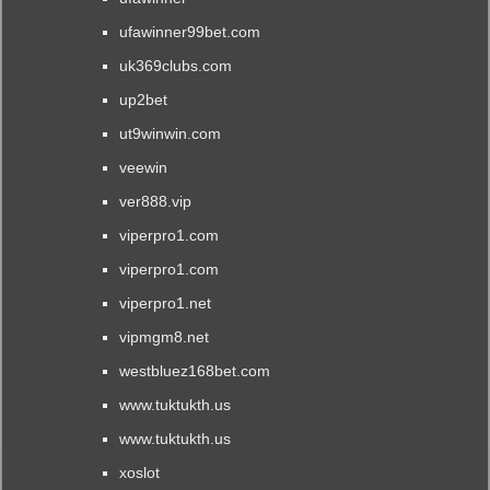
ufawinner99bet.com
uk369clubs.com
up2bet
ut9winwin.com
veewin
ver888.vip
viperpro1.com
viperpro1.com
viperpro1.net
vipmgm8.net
westbluez168bet.com
www.tuktukth.us
www.tuktukth.us
xoslot