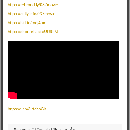
https://rebrand.ly/037movie
https://cutly.info/037movie
https://bitt.to/maj4um
https://shorturl.asia/UR9hM
https://t.co/3IrfcbbClt
…
บน
Posted in
037movie
|
ปิดความเห็น