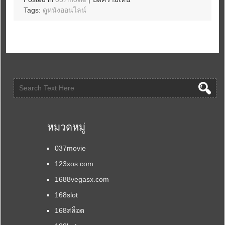
ดู
Tags:
ดูหนังออนไลน์
หนัง
25
มิ
ถุนา
2569
037movie
ดู
บอล
โลก
ฟรี
หมวดหมู่
ที่
รอ
มา
037movie
นาน
123xos.com
กว่า
4ปี
1688vegasx.com
บอล
168slot
ครบ
ทุก
168สล็อต
คู่