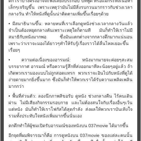
ดึก เราบางครั้งอาจจะฟังเสียงประกอบ บทพูด หรือแม้กระทั้งเนื้อหา
เล็กๆเจริญขึ้น เพราะเหตุว่ามันไม่มีสิ่งรบกวนมากราวกับช่วงเวลา
กลางวัน ทำให้หนังที่ดูนั้นน่าติดตามเพิ่มขึ้นเรื่อยๆด้วย
• มีสมาธินานขึ้น: หลายหนที่เราเลือกดูหนังช่วงเวลากลางวันแล้ว
จำเป็นต้องหยุดกลางคันเพราะเหตุใดก็ตามที มันก็ทำให้เราไม่มี
สมาธิกับหนังมากพอ ซึ่งมันแตกต่างจากกลางดึกมากแน่นอน
เพราะว่าเราจะมองได้ยาวๆทำให้รับรู้เรื่องราวได้ลื่นไหลเยอะขึ้น
เรื่อยๆ
• ความต่อเนื่องของอารมณ์: หนังมากมายจะค่อยๆสะสม
บรรยากาศ อารมณ์ หรือความรู้สึกที่ส่งออกมาทีละน้อยๆอยู่แล้ว ถ้า
เกิดพวกเรามองแบบไม่ถูกสอดแทรก พวกเราจะอินไปกับหนังที่ดูได้
ง่ายดายมากยิ่งขึ้นมาก ซึ่งมันก็ทำให้พวกเราได้รับความเพลิดเพลิน
มากกว่า
• พื้นที่ส่วนตัว: ลองนึกภาพสิขอรับ ดูหนัง ช่วงกลางคืน ไร้คนเดิน
ผ่าน ไม่มีเสียงกิจกรรมรอบกาย และไม่ต้องสนใจกับเรื่องอื่นๆเว้น
แต่หนัง มันก็ทำให้เราโฟกัสได้สุดกำลัง ส่งผลให้พวกเราบันเทิงใจ
รวมทั้งประทับใจหนังเพิ่มมากขึ้นนั่นเอง
ตกดึกทำให้ผู้ชมเปิดรับอารมณ์ของหนังบน 037movie ได้มากขึ้น
อีกจุดที่ผมพิจารณาก็คือ การดูหนังบน 037movie ของแต่ละคนนั้น