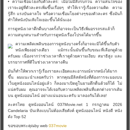
• ความเชื่อมโยงกับตัวละคร: เมื่อไม่มีสิ่งรบกวน ความสนใจของ
เราจะอยู่ที่ตัวละครเพิ่มขึ้นเรื่อยๆ ทำให้เรารู้เรื่องความคิด ความ
รู้สึก แรงบันดาลใจ หรือความเชื่อมโยงต่างๆของตัวละคร ซึ่งมันก็
ทำให้หนังบันเทิงใจเยอะขึ้นได้นั่นเอง
การดูหนังเวลาดึกดื่นบางครั้งก็อาจจะเป็นวิธีเพิ่มอรรถรสแล้วก็
ความสนุกสนานสำหรับการดูหนังเรื่องโปรดได้มากขึ้น
ความเพลิดเพลินของการดูหนังบางครั้งก็อาจจะมิได้ขึ้นกับตัว
หนังเพียงอย่างเดียว แม้กระนั้นมันขึ้นกับขณะที่เลือกดูด้วย
ครับผม เนื่องจากว่าช่วงเวลาที่เราดูด้วยความเงียบ สมาธิสูง และ
บรรยากาศที่ดีในช่วงเวลากลางคืน
มันก็ทำให้พวกเรารู้เรื่องรายละเอียดและอารมณ์จากหนังได้มาก
ขึ้น ผมแนะนำเลยครับว่า หากคุณมีลิสต์หนังที่ต้องการจะมองบน
เว็บดูหนังออนไลน์อยู่แล้ว ก็ลองมาเปิดดูในยามดึกดื่นด้วยก็ได้ ไม่
แน่ครับผม คุณอาจจะได้เจอกับความเพลิดเพลินที่แตกต่างจากเดิม
บน ดูหนังออนไลน์ อย่างแน่นอนนะครับ มาลองกันได้เลย!
ละครไทย ดูหนังออนไลน์ 037Movie.net 1 กรกฎาคม 2026
Candelaria บันเทิงแบบไม่ต้องเสียตังค์ ดูหนังออนไลน์ หนังดี หนัง
ดัง Top 52
ขอขอบพระคุณby web
037movie