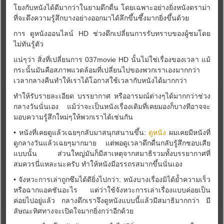
โยงกับหนังได้ดีมากว่าในยามดึกดื่น โดยเฉพาะอย่างยิ่งหนังดราม่า
ที่จะดึงความรู้สึกบางอย่างออกมาได้ลึกขึ้นซึ้งมากยิ่งขึ้นด้วย
การ ดูหนังออนไลน์ HD ช่วงดึกเปลี่ยนการรับทราบของผู้ชมโดย
ไม่ทันรู้ตัว
แน่ๆว่า สิ่งที่เปลี่ยนการ 037movie HD นั้นไม่ใช่เรื่องของเวลา แม้
กระนั้นมันคือสภาพแวดล้อมที่เปลี่ยนไปของพวกเราเองมากกว่า
เวลากลางคืนทำให้เราได้โอกาสใช้เวลากับหนังได้มากกว่า
ทำให้รับรายละเอียด บรรยากาศ หรืออารมณ์ต่างๆได้มากกว่าช่วง
กลางวันนั่นเอง แม้ว่าจะเป็นหนังเรื่องเดิมที่เคยมองก็บางทีอาจจะ
มอบความรู้สึกใหม่ๆให้พวกเราได้เช่นกัน
• หนังที่เคยดูแล้วเฉยๆกลับมาสนุกสนานขึ้น:
ดูหนัง
ผมเคยมีหนังที่
ดูกลางวันแล้วเฉยๆมากมาย แต่พอดูเวลาดึกดื่นกลับรู้สึกชอบเสีย
แบบนั้น ส่วนใหญ่มันก็มีสาเหตุจากสมาธิรวมทั้งบรรยากาศที่
สมควรนี่แหละนะครับ ทำให้หนังมีอรรถรสมากขึ้นนั่นเอง
• จังหวะการเล่าถูกซึมได้ดียิ่งไปกว่า: หนังบางเรื่องมิได้ย้ำความเร็ว
หรือฉากแอคชันอะไร แต่ว่าใช้จังหวะการเล่าเรื่องแบบค่อยเป็น
ค่อยไปอยู่แล้ว กลางดึกเราจึงดูหนังแบบนี้แล้วมีสมาธิมากกว่า มี
ลัษณะทิศทางจะเปิดใจมากยิ่งกว่าอีกด้วย