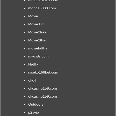
mono16888.com
Movie
Movie HD
Movie2free
Movie2thai
moviehdthai
mwin9s.com
Netflix
niseko168bet.com
okc4
okcasino159.com
okcasino159.com
Outdoors
p2vvip