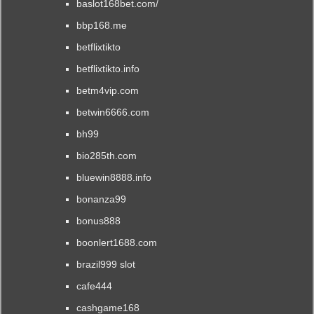
baslot168bet.com/
bbp168.me
betflixtikto
betflixtikto.info
betm4vip.com
betwin6666.com
bh99
bio285th.com
bluewin8888.info
bonanza99
bonus888
boonlert1688.com
brazil999 slot
cafe444
cashgame168