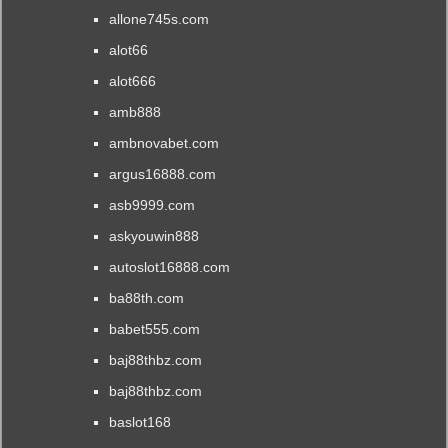
เตือน
allone745s.com
หนัง
ใหม่
alot66
Top
alot666
95
by
amb888
Candelaria
ambnovabet.com
037Movie.net
argus16888.com
asb9999.com
askyouwin888
autoslot16888.com
ba88th.com
babet555.com
baj88thbz.com
baj88thbz.com
baslot168