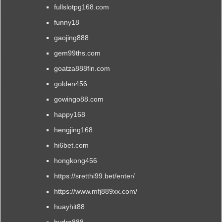
fullslotpg168.com
funny18
gaojing888
gem99ths.com
goatza888fin.com
golden456
gowingo88.com
happy168
hengjing168
hi6bet.com
hongkong456
https://sretthi99.bet/enter/
https://www.mfj889xx.com/
huayhit88