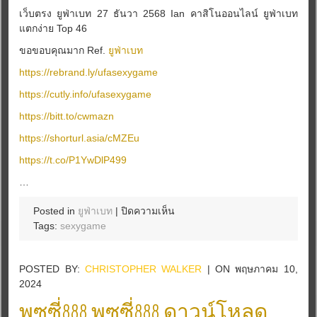
เว็บตรง ยูฟ่าเบท 27 ธันวา 2568 Ian คาสิโนออนไลน์ ยูฟ่าเบท
แตกง่าย Top 46
ขอขอบคุณมาก Ref.
ยูฟ่าเบท
https://rebrand.ly/ufasexygame
https://cutly.info/ufasexygame
https://bitt.to/cwmazn
https://shorturl.asia/cMZEu
https://t.co/P1YwDlP499
…
บน
Posted in
ยูฟ่าเบท
|
ปิดความเห็น
คา
Tags:
sexygame
สิโน
เว็บ
POSTED BY:
CHRISTOPHER WALKER
| ON พฤษภาคม 10,
เปิด
2024
ใหม่
เครดิต
พุซซี่888 พุซซี่888 ดาวน์โหลด
ฟรี