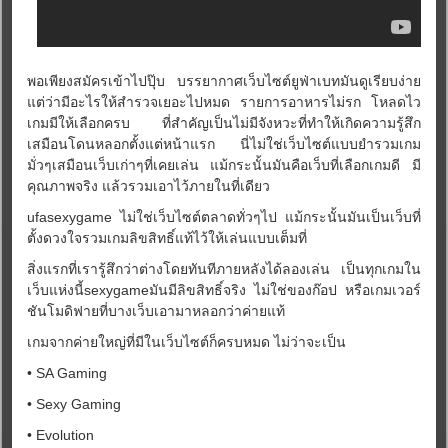
พอเพียงสมัครเข้าไปปุ๊บ บรรยากาศเว็บไซต์ยูฟ่าเบทมันดูเรียบง่าย
แต่ว่ามีอะไรให้สำรวจเยอะไปหมด รายการอาหารไม่รก โหลดไว
เกมมีให้เลือกครบ ที่สำคัญเป็นไม่มีจังหวะที่ทำให้เกิดความรู้สึก
เสมือนโดนหลอกตั้งแต่หน้าแรก นี่ไม่ใช่เว็บไซต์แบบยำรวมเกม
มั่วๆเสมือนเว็บเก่าๆที่เคยเล่น แม้กระนั้นมันคือเว็บที่เลือกเกมดี มี
คุณภาพจริง แล้วรวมเอาไว้ภายในที่เดียว
ufasexygame ไม่ใช่เว็บไซต์ตลาดทั่วๆไป แม้กระนั้นมันเป็นเว็บที่
ตั้งดวงใจรวมเกมลิขสิทธิ์แท้ไว้ให้เล่นแบบเต็มที่
สิ่งแรกที่เรารู้สึกว่าต่างโดยทันทีภายหลังได้ลองเล่น เป็นทุกเกมใน
เว็บแห่งนี้sexygameมันมีลิขสิทธิ์จริง ไม่ใช่ของก๊อป หรือเกมเวอร์
ชันโมดิฟายที่บางเว็บเอามาหลอกว่าค่ายแท้
เกมจากค่ายใหญ่ที่มีในเว็บไซต์ก็ครบหมด ไม่ว่าจะเป็น
• SA Gaming
• Sexy Gaming
• Evolution