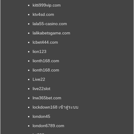
kitti999vip.com
ktv4sd.com
lala55-casino.com
lalikabetsgame.com
lcbet444.com
lion123
lionth168.com
lionth168.com
Live22
live22slot
lnw365bet.com
lockdown168 เข้าสู่ระบบ
london45
london6789.com