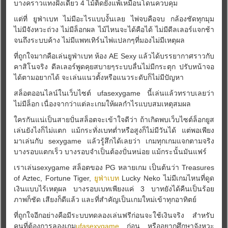
บางคราวแทงฝั่งเดียว 4 ไม้ติดยังแพ้เหมือนโดนควบคุม
แต่ที่ ยูฟ่าเบท ไม่มีอะไรแบบงั้นเลย ไพ่จบคือจบ กล้องชัดทุกมุม
ไม่มีจังหวะถ่วง ไม่มีล็อกผล ไม้ไหนจะได้คือได้ ไม่มีดีลเลอร์แจกช้า
จนถึงระบบค้าง ไม่มีแพทเทิร์นไพ่แปลกๆที่มองไม่มีเหตุผล
ที่ถูกใจมากคือเล่นยูฟ่าเบท ห้อง AE Sexy แล้วได้บรรยากาศราวกับ
คาสิโนจริง ดีลเลอร์พูดคุยสบายๆระบบลื่นไม่มีกระตุก ปรับหน้าจอ
ได้ตามอยากได้ จะเล่นแนวตั้งหรือแนวระดับก็ไม่มีปัญหา
สล็อตออนไลน์ในเว็บไซต์ ufasexygame นี้เล่นแล้วทราบเลยว่า
ไม่มีล็อก เนื่องจากว่าแต่ละเกมให้ผลกำไรแบบสมเหตุสมผล
ใครกันแน่เป็นสายปั่นสล็อตจะเข้าใจดีว่า ถ้าเกิดพบเว็บไซต์ล็อกยูส
เล่นยังไงก็ไม่แตก แม้กระทั่งเบทต่ำหรือสูงก็ไม่มีวันได้ แต่พอเพียง
มาเล่นกับ sexygame แล้วรู้สึกได้เลยว่า เกมทุกเกมแจกตามจริง
บางรอบแตกเร็ว บางรอบจำเป็นต้องปั่นหน่อย แม้กระนั้นมันแฟร์
เราเล่นsexygame สล็อตของ PG หลายเกม เป็นต้นว่า Treasures
of Aztec, Fortune Tiger,
ยูฟ่าเบท
Lucky Neko ไม่มีเกมไหนที่ดูด
เงินแบบไร้เหตุผล บางรอบเบทเพียงแค่ 3 บาทยังได้คืนเป็นร้อย
ภาพก็ชัด เสียงก็ดีแล้ว และที่สำคัญเป็นเกมใหม่เข้าทุกอาทิตย์
ที่ถูกใจอีกอย่างคือมีระบบทดลองเล่นฟรีก่อนจะใช้เงินจริง สำหรับ
คนที่ต้องการลองเกม
ufasexygame
ก่อน หรืออยากศึกษาจังหวะ