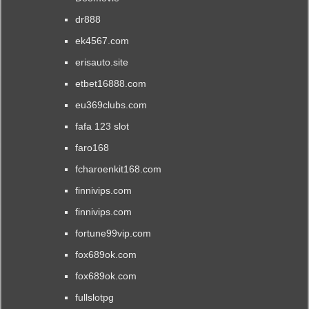
dr888
ek4567.com
erisauto.site
etbet16888.com
eu369clubs.com
fafa 123 slot
faro168
fcharoenkit168.com
finnivips.com
finnivips.com
fortune99vip.com
fox689ok.com
fox689ok.com
fullslotpg