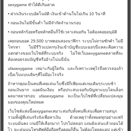
sexygame ทำได้ดีเกินคาด
• ฝากเงินระบบอัตโนมัติ เงินเข้าด้านในไม่เกิน 10 วินาที
• ถอนเงินไม่มีขั้นต่ำ ไม่มีจำกัดจำนวนรอบ
• ถอนหลักร้อยหรือหลักหมื่นก็ใช้เวลาเสมอกัน ไม่ต้องคอยอนุมัติ
เคยถอนยอด 29,500 บาทตอนสองนาฬิกา ระบบไม่ถามซักคำ ไม่มี
โทรหา ไม่มีรีวิวแปลกๆเงินเข้าบัญชีแบบเฉยๆนี่แหละคือความ
แตกต่างของเว็บไซต์ที่ระบบจริง ไม่ใช่เว็บsexygameตลาดที่จะ
ต้องคอยรอบบัญชีหรืออ้างโน่นนี่นั่น
ufasexygame เหมาะกับผู้ใดกัน และก็เพราะเหตุไรถึงควรลองถ้า
เบื่อเว็บแบบเดิมๆที่ไม่มีอะไรจริง
ถ้าหากคุณเป็นคนที่เคยเล่นเว็บซึ่งมีก็เพียงแต่เกมเดิมๆระบบช้า
ถอนเงินยาก แอดมินเงียบ หรือประสบเจอกับปัญหาแบบโดนล็อก
ผลมาหลายรอบ ufasexygame จะเป็นเว็บไซต์ที่เปลี่ยนแปลงมุม
มองของคุณใหม่หมด
เว็บไซต์แห่งนี้sexygameเหมาะสมกับทั้งคนที่เล่นเพื่อความสนุก
รวมทั้งผู้ที่เล่นจริงจังเพื่อหาเงิน ด้วยเหตุว่าทั้งหมดทุกอย่างแฟร์
ระบบมั่นคง เกมมีให้เลือกมาก โปรไม่หลอก แถมยังเล่นแล้วถอนได้
ไว จะเล่นบนโทรศัพท์มือถือหรือคอมก็ลื่น ไม่ต้องโหลดแอป แค่เข้า