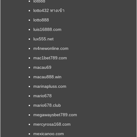
lot888
lotto432 ทางเข้า
lotto888
luis16888.com
lux555.net
m4newonline.com
mac1bet789.com
macau69
macau888.win
marinapluss.com
mario678
mario678.club
megawaysbet789.com
mercyrosa168.com
mexicanoo.com