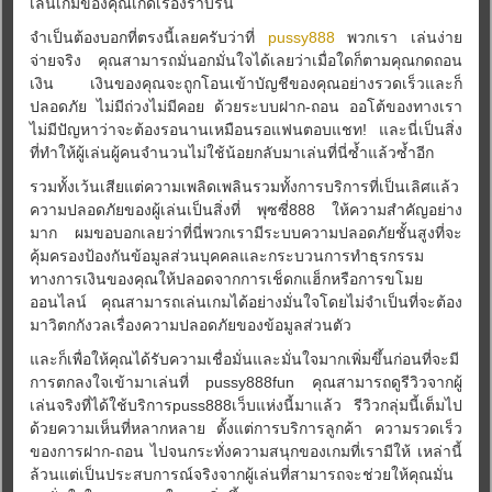
เล่นเกมของคุณเกิดเรื่องราบรื่น
จำเป็นต้องบอกที่ตรงนี้เลยครับว่าที่
pussy888
พวกเรา เล่นง่าย
จ่ายจริง คุณสามารถมั่นอกมั่นใจได้เลยว่าเมื่อใดก็ตามคุณกดถอน
เงิน เงินของคุณจะถูกโอนเข้าบัญชีของคุณอย่างรวดเร็วและก็
ปลอดภัย ไม่มีถ่วงไม่มีคอย ด้วยระบบฝาก-ถอน ออโต้ของทางเรา
ไม่มีปัญหาว่าจะต้องรอนานเหมือนรอแฟนตอบแชท! และนี่เป็นสิ่ง
ที่ทำให้ผู้เล่นผู้คนจำนวนไม่ใช้น้อยกลับมาเล่นที่นี่ซ้ำแล้วซ้ำอีก
รวมทั้งเว้นเสียแต่ความเพลิดเพลินรวมทั้งการบริการที่เป็นเลิศแล้ว
ความปลอดภัยของผู้เล่นเป็นสิ่งที่ พุซซี่888 ให้ความสำคัญอย่าง
มาก ผมขอบอกเลยว่าที่นี่พวกเรามีระบบความปลอดภัยชั้นสูงที่จะ
คุ้มครองป้องกันข้อมูลส่วนบุคคลและกระบวนการทำธุรกรรม
ทางการเงินของคุณให้ปลอดจากการเช็ดกแฮ็กหรือการขโมย
ออนไลน์ คุณสามารถเล่นเกมได้อย่างมั่นใจโดยไม่จำเป็นที่จะต้อง
มาวิตกกังวลเรื่องความปลอดภัยของข้อมูลส่วนตัว
และก็เพื่อให้คุณได้รับความเชื่อมั่นและมั่นใจมากเพิ่มขึ้นก่อนที่จะมี
การตกลงใจเข้ามาเล่นที่ pussy888fun คุณสามารถดูรีวิวจากผู้
เล่นจริงที่ได้ใช้บริการpuss888เว็บแห่งนี้มาแล้ว รีวิวกลุ่มนี้เต็มไป
ด้วยความเห็นที่หลากหลาย ตั้งแต่การบริการลูกค้า ความรวดเร็ว
ของการฝาก-ถอน ไปจนกระทั่งความสนุกของเกมที่เรามีให้ เหล่านี้
ล้วนแต่เป็นประสบการณ์จริงจากผู้เล่นที่สามารถจะช่วยให้คุณมั่น