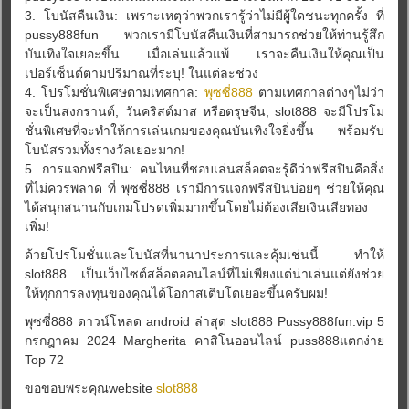
3. โบนัสคืนเงิน: เพราะเหตุว่าพวกเรารู้ว่าไม่มีผู้ใดชนะทุกครั้ง ที่
pussy888fun พวกเรามีโบนัสคืนเงินที่สามารถช่วยให้ท่านรู้สึก
บันเทิงใจเยอะขึ้น เมื่อเล่นแล้วแพ้ เราจะคืนเงินให้คุณเป็น
เปอร์เซ็นต์ตามปริมาณที่ระบุ! ในแต่ละช่วง
4. โปรโมชั่นพิเศษตามเทศกาล:
พุซซี่888
ตามเทศกาลต่างๆไม่ว่า
จะเป็นสงกรานต์, วันคริสต์มาส หรือตรุษจีน, slot888 จะมีโปรโม
ชั่นพิเศษที่จะทำให้การเล่นเกมของคุณบันเทิงใจยิ่งขึ้น พร้อมรับ
โบนัสรวมทั้งรางวัลเยอะมาก!
5. การแจกฟรีสปิน: คนไหนที่ชอบเล่นสล็อตจะรู้ดีว่าฟรีสปินคือสิ่ง
ที่ไม่ควรพลาด ที่ พุซซี่888 เรามีการแจกฟรีสปินบ่อยๆ ช่วยให้คุณ
ได้สนุกสนานกับเกมโปรดเพิ่มมากขึ้นโดยไม่ต้องเสียเงินเสียทอง
เพิ่ม!
ด้วยโปรโมชั่นและโบนัสที่นานาประการและคุ้มเช่นนี้ ทำให้
slot888 เป็นเว็บไซต์สล็อตออนไลน์ที่ไม่เพียงแต่น่าเล่นแต่ยังช่วย
ให้ทุกการลงทุนของคุณได้โอกาสเติบโตเยอะขึ้นครับผม!
พุซซี่888 ดาวน์โหลด android ล่าสุด slot888 Pussy888fun.vip 5
กรกฎาคม 2024 Margherita คาสิโนออนไลน์ puss888แตกง่าย
Top 72
ขอขอบพระคุณwebsite
slot888