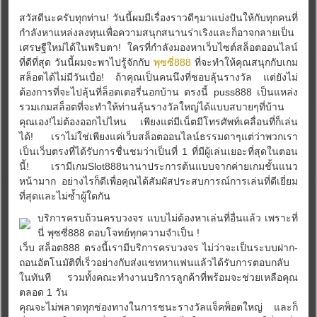
ร่า
สวัสดีนะครับทุกท่าน! วันนี้ผมมีเรื่องราวดีๆมาแบ่งปันให้กับทุกคนที่
แทง
กำลังหาแหล่งลงทุนเพื่อความสนุกสนานร่าเริงและก็อาจกลายเป็น
บอล
เศรษฐีใหม่ได้ในพริบตา! ใครที่กำลังมองหาเว็บไซต์สล็อตออนไลน์
ครบ
ที่ดีที่สุด วันนี้ผมจะพาไปรู้จักกับ
พุซซี่888
ที่จะทำให้คุณสนุกกับเกม
ทุก
สล็อตได้ไม่มีวันเบื่อ! ถ้าคุณเป็นคนนึงที่ชอบลุ้นรางวัล แต่ยังไม่
เกม
ต้องการที่จะไปลุ้นที่ล็อตเตอรี่นอกบ้าน ตรงนี้ puss888 เป็นแหล่ง
NOV
รวมเกมสล็อตที่จะทำให้ท่านลุ้นรางวัลใหญ่ได้แบบสบายๆที่บ้าน
2025
คุณเอง!ไม่ต้องออกไปไหน เพียงแต่มีเน็ตมีโทรศัพท์เคลื่อนที่ก็เล่น
ได้! เราไม่ใช่เพียงแค่เว็บสล็อตออนไลน์ธรรมดาๆแต่ว่าพวกเรา
เป็นเว็บตรงที่ได้รับการชื่นชมว่าเป็นที่ 1 ที่มีผู้เล่นเยอะที่สุดในตอน
นี้! เรามีเกมSlot888นานาประการต้นแบบจากค่ายเกมชั้นแนว
หน้ามาก อย่างไรก็ดีเพื่อคุณได้สัมผัสประสบการณ์การเล่นที่ดีเยี่ยม
ที่สุดและไม่ซ้ำผู้ใดกัน
บริการครบถ้วนครบวงจร แบบไม่ต้องหาเล่นที่อื่นแล้ว เพราะที่
นี่ พุซซี่888 ตอบโจทย์ทุกความจำเป็น !
เว็บ สล็อต888 ตรงนี้เรามีบริการครบวงจร ไม่ว่าจะเป็นระบบฝาก-
ถอนอัตโนมัติที่เร็วอย่างกับส่งแชทหาแฟนแล้วได้รับการตอบกลับ
ในทันที รวมทั้งคณะทำงานบริการลูกค้าที่พร้อมจะช่วยเหลือคุณ
ตลอด 1 วัน
คุณจะไม่พลาดทุกช่องทางในการชนะรางวัลแจ็คพ็อตใหญ่ และก็