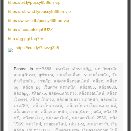
https://bit.ly/pussy888fun-vip
https://rebrand.ly/pussy888fun-vip
https://wow.in.th/pussy888fun-vip
https://t.co/ao5kqaDU2Z
http://gg.gg/1aq7rv
https://cutt.ly/7ewvg2a8
…
Posted in
พุซซี่888
,
มหาวิทยาลัยราชภัฏ
,
มหาวิทยาลัย
สวนสุนันทา
,
ยูฟ่าเบท
,
รวมเว็บสล็อต
,
ระบบเว็บพนัน
,
รับ
ทำเว็บพนัน
,
ราชภัฏ
,
สมัครสล็อตออนไลน์
,
สล็อต
,
สล็อต
pg
,
สล็อต pg เว็บตรง แตกหนัก
,
สล็อต55
,
สล็อต888
,
สล็อตpg
,
สล็อตxo
,
สล็อตxoเว็บตรง
,
สล็อตออนไลน์
,
สล็อต
เว็บตรง
,
สล็อตเว็บตรง
,
สล็อตเว็บตรง แตกหนัก
,
สล็อตเว็บ
ตรง789
,
สล็อตเว็บตรงแท้
,
สล็อตเว็บตรงไม่ผ่านเอเย่นต์
,
สล็อตแตกง่าย
,
สล็อตแตกหนัก
,
สวนสุนันทา
,
หนัง
,
หนัง 18
ฟรี
,
หนังชนโรง
,
หนังออนไลน์
,
หนังออนไลน์ 2566
,
หนัง
โป๊69
,
หนังใหม่
,
หวยออนไลน์
,
เล่น slot
,
เล่นบาคาร่า
,
เว็บ
สล็อต
,
เว็บตรง100%
,
เว็บตรง100%
,
เว็บตรงฝากถอนไม่มี