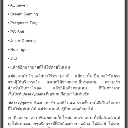
• AE Seven
• Dream Gaming
• Pragmatic Play
• PG Soft
• Joker Gaming
• Red Tiger
• JILI
• แล้วก็อีกมากมายที่ไม่ใช่ค่ายโนเนม
แต่ละเกมไม่ใช่แค่ใส่มาให้ทราบว่ามี แม้กระนั้นเป็นเวอร์ชันตรง
จากผู้ให้บริการจริง สังเกตได้จากความลื่นของเกม ความเร็ว
สำหรับในการโหลด แล้วก็ฟีลลิ่งตอนเล่น ที่มันต่างจาก
เว็บไซต์ufasexygameที่เอาเกมก๊อปมาใส่เด่นชัด
ufasexygame ห้องบาคาร่า คาสิโนสด รวมทั้งเกมโต๊ะในเว็บแห่ง
นี้ไม่ใช่แค่เล่นได้ แต่ว่าเล่นแล้วรู้สึกปลอดภัยทุกไม้
เราคือสายบาคาร่าที่เคยผ่านเว็บไซต์มาหลายแบบ ทั้งที่เล่นแล้วแพ้
ทุกไม้แบบงงมากๆหรือบางที่ก็มีกล้องถ่ายภาพค้าง ไพ่ดีเลย์ ไพ่หาย