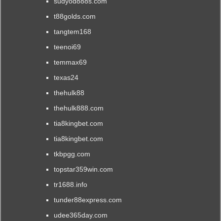
sudyod888s.com
t88golds.com
tangtem168
teenoi69
temmax69
texas24
thehulk88
thehulk888.com
tia8kingbet.com
tia8kingbet.com
tkbpgg.com
topstar359win.com
tr1688.info
tunder88express.com
udee365day.com