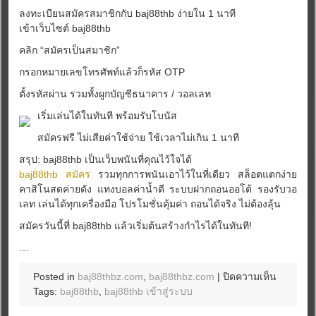
ลงทะเบียนสมัครสมาชิกกับ baj88thb ง่ายใน 1 นาที
เข้าเว็บไซต์ baj88thb
คลิก “สมัครเป็นสมาชิก”
กรอกหมายเลขโทรศัพท์แล้วก็รหัส OTP
ตั้งรหัสผ่าน รวมทั้งผูกบัญชีธนาคาร / วอลเลท
เริ่มเล่นได้ในทันที พร้อมรับโบนัส
สมัครฟรี ไม่เสียค่าใช้จ่าย ใช้เวลาไม่เกิน 1 นาที
สรุป: baj88thb เป็นเว็บพนันที่คุณไว้ใจได้
baj88thb สมัคร
รวมทุกการพนันเอาไว้ในที่เดียว สล็อตแตกง่าย
คาสิโนสดค่ายดัง แทงบอลค่าน้ำดี ระบบฝากถอนออโต้ รองรับวอ
เลท เล่นได้ทุกเครื่องมือ โปรโมชั่นคุ้มค่า ถอนได้จริง ไม่ต้องลุ้น
สมัครวันนี้ที่ baj88thb แล้วเริ่มต้นสร้างกำไรได้ในทันที!
…
บน
Posted in
baj88thbz.com
,
baj88thbz.com
|
ปิดความเห็น
baj88thb
Tags:
baj88thb
,
baj88thb เข้าสู่ระบบ
28