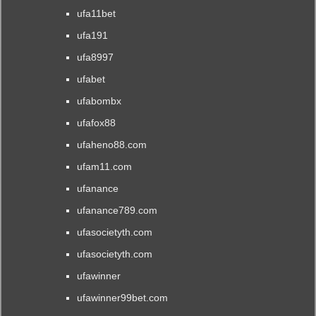
ufa11bet
ufa191
ufa8997
ufabet
ufabombx
ufafox88
ufaheno88.com
ufam11.com
ufanance
ufanance789.com
ufasocietyth.com
ufasocietyth.com
ufawinner
ufawinner99bet.com