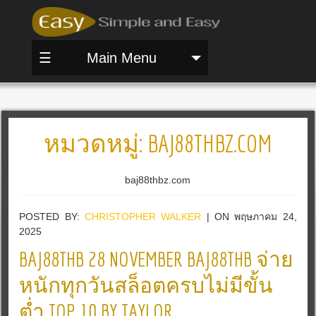
☰
Main Menu
หมวดหมู่:
BAJ88THBZ.COM
baj88thbz.com
POSTED BY:
CHRISTOPHER WALKER
| ON พฤษภาคม 24,
2025
BAJ88THB 28 NOVEMBER BAJ88THB จ่าย
หนักทุกวันสล็อตครบไม่มีขั้น
ต่ำ TOP 10 BY TAYLOR