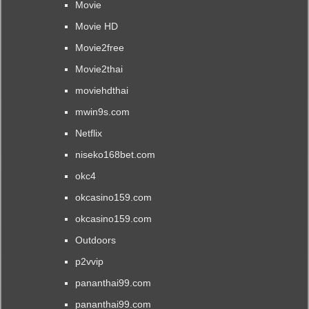
Movie
Movie HD
Movie2free
Movie2thai
moviehdthai
mwin9s.com
Netflix
niseko168bet.com
okc4
okcasino159.com
okcasino159.com
Outdoors
p2vvip
pananthai99.com
pananthai99.com