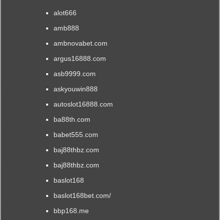
alot666
amb888
ambnovabet.com
argus16888.com
asb9999.com
askyouwin888
autoslot16888.com
ba88th.com
babet555.com
baj88thbz.com
baj88thbz.com
baslot168
baslot168bet.com/
bbp168.me