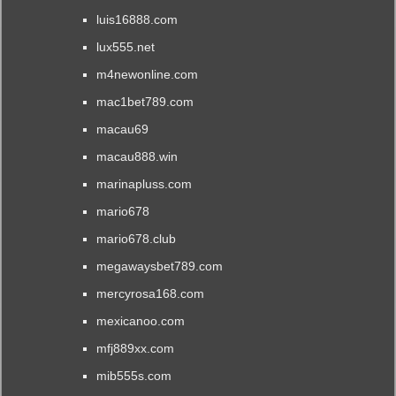
luis16888.com
lux555.net
m4newonline.com
mac1bet789.com
macau69
macau888.win
marinapluss.com
mario678
mario678.club
megawaysbet789.com
mercyrosa168.com
mexicanoo.com
mfj889xx.com
mib555s.com