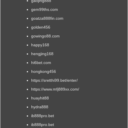
gaojing888
gem99ths.com
goatza888fin.com
golden456
gowingo88.com
happy168
hengjing168
hi6bet.com
hongkong456
https://sretthi99.bet/enter/
https://www.mfj889xx.com/
huayhit88
hydra888
ib888pro.bet
ib888pro.bet