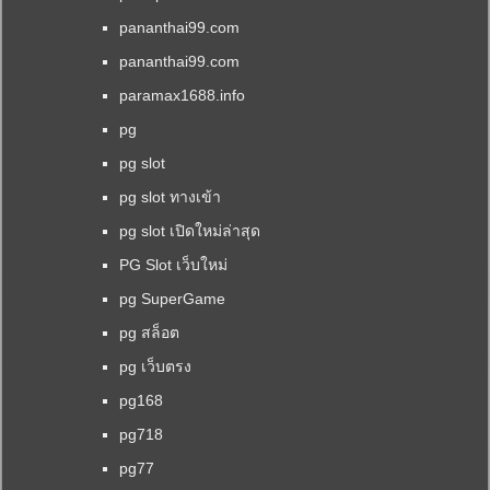
pananthai99.com
pananthai99.com
paramax1688.info
pg
pg slot
pg slot ทางเข้า
pg slot เปิดใหม่ล่าสุด
PG Slot เว็บใหม่
pg SuperGame
pg สล็อต
pg เว็บตรง
pg168
pg718
pg77