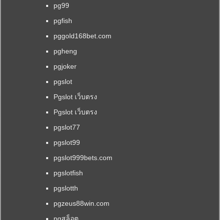
pg99
pgfish
pggold168bet.com
pgheng
pgjoker
pgslot
Pgslot เว็บตรง
Pgslot เว็บตรง
pgslot77
pgslot99
pgslot999bets.com
pgslotfish
pgslotth
pgzeus88win.com
pgสล็อต