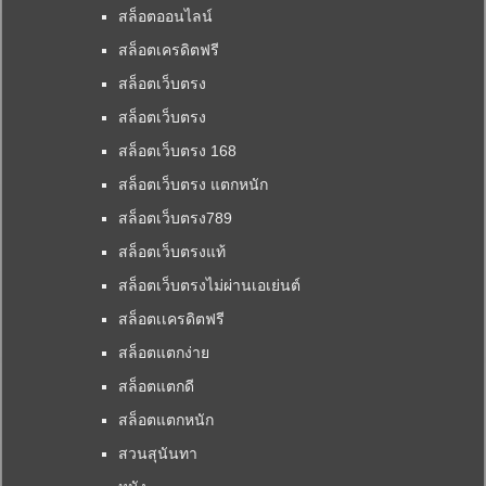
สล็อตออนไลน์
สล็อตเครดิตฟรี
สล็อตเว็บตรง
สล็อตเว็บตรง
สล็อตเว็บตรง 168
สล็อตเว็บตรง แตกหนัก
สล็อตเว็บตรง789
สล็อตเว็บตรงแท้
สล็อตเว็บตรงไม่ผ่านเอเย่นต์
สล็อตเเครดิตฟรี
สล็อตแตกง่าย
สล็อตแตกดี
สล็อตแตกหนัก
สวนสุนันทา