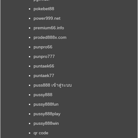
pokebet88
power999.net
premium66.info
proded888x.com
punpro66
punpro777
puntaek66
puntaek77
puss888 เข้าสู่ระบบ
pussy888
pussy888fun
pussy888play
pussy888win
qr code