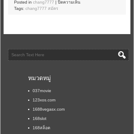
บน
Posted in
chang7777
|
ปิดความเห็น
Chang7777
Tags:
chang7777 สมัคร
Blueprint
–
Rinse
And
Repeat
หมวดหมู่
037movie
123xos.com
1688vegasx.com
168slot
168สล็อต