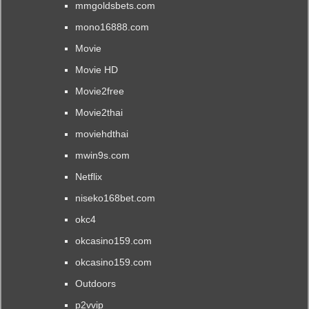
mmgoldsbets.com
mono16888.com
Movie
Movie HD
Movie2free
Movie2thai
moviehdthai
mwin9s.com
Netflix
niseko168bet.com
okc4
okcasino159.com
okcasino159.com
Outdoors
p2vvip