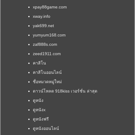
xpay88game.com
xway.info
yak699.net
yumyum168.com
zaf888s.com
zeed1911.com
คาสิโน
คาสิโนออนไลน์
ชื่อหมวดหมู่ใหม่
ดาวน์โหลด 918kiss เวอร์ชั่น ล่าสุด
ดูหนัง
ดูหนังx
ดูหนังฟรี
ดูหนังออนไลน์