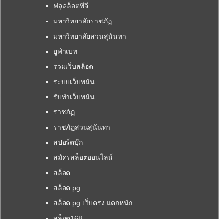
ฟลูสล็อตพีจี
มหาวิทยาลัยราชภัฏ
มหาวิทยาลัยสวนสุนันทา
ยูฟ่าเบท
รวมเว็บสล็อต
ระบบเว็บพนัน
รับทำเว็บพนัน
ราชภัฏ
ราชภัฏสวนสุนันทา
สปอร์ตบุ๊ก
สมัครสล็อตออนไลน์
สล็อต
สล็อต pg
สล็อต pg เว็บตรง แตกหนัก
สล็อต168