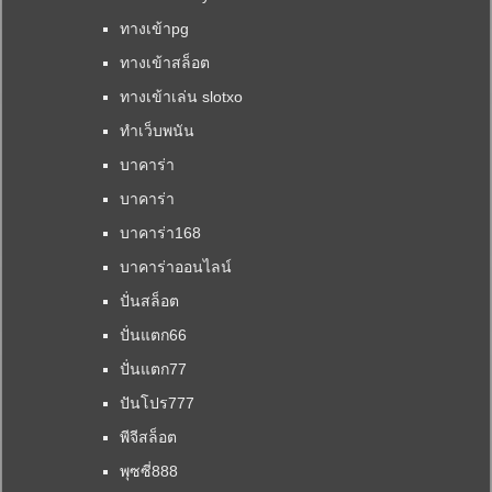
ทางเข้าpg
ทางเข้าสล็อต
ทางเข้าเล่น slotxo
ทำเว็บพนัน
บาคาร่า
บาคาร่า
บาคาร่า168
บาคาร่าออนไลน์
ปั่นสล็อต
ปั่นแตก66
ปั่นแตก77
ปันโปร777
พีจีสล็อต
พุซซี่888