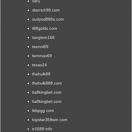
ssru
starrich99.com
sudyod888s.com
t88golds.com
tangtem168
teenoi69
temmax69
texas24
thehulk88
thehulk888.com
tia8kingbet.com
tia8kingbet.com
tkbpgg.com
topstar359win.com
tr1688.info