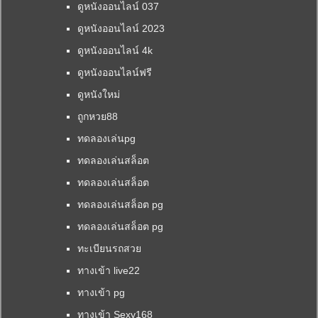
ดูหนังออนไลน์ 037
ดูหนังออนไลน์ 2023
ดูหนังออนไลน์ 4k
ดูหนังออนไลน์ฟรี
ดูหนังใหม่
ถูกหวย88
ทดลองเล่นpg
ทดลองเล่นสล็อต
ทดลองเล่นสล็อต
ทดลองเล่นสล็อต pg
ทดลองเล่นสล็อต pg
ทะเบียนรถสวย
ทางเข้า live22
ทางเข้า pg
ทางเข้า Sexy168