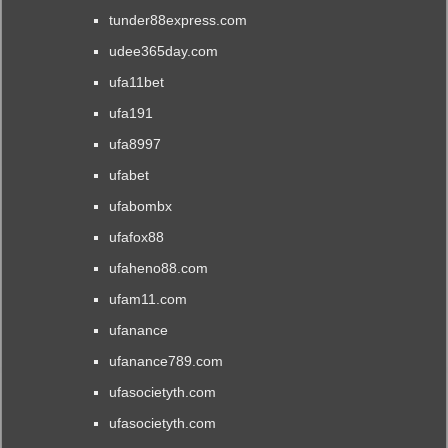
tunder88express.com
udee365day.com
ufa11bet
ufa191
ufa8997
ufabet
ufabombx
ufafox88
ufaheno88.com
ufam11.com
ufanance
ufanance789.com
ufasocietyth.com
ufasocietyth.com