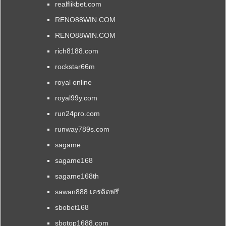
realflikbet.com
RENO88WIN.COM
RENO88WIN.COM
rich8188.com
rockstar66m
royal online
royal99y.com
run24pro.com
runway789s.com
sagame
sagame168
sagame168th
sawan888 เครดิตฟรี
sbobet168
sbotop1688.com