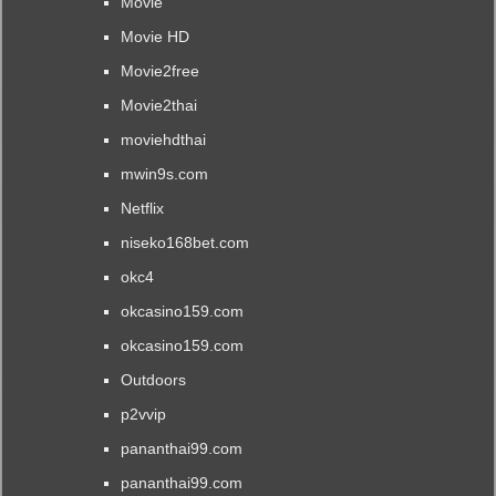
Movie
Movie HD
Movie2free
Movie2thai
moviehdthai
mwin9s.com
Netflix
niseko168bet.com
okc4
okcasino159.com
okcasino159.com
Outdoors
p2vvip
pananthai99.com
pananthai99.com