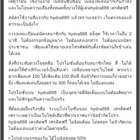
เหตุว่ามัน ใช้งานง่าย ไม่สลับซับซ้อน ไม่ล่อให้เล่นมากเกินกำลัง
และไม่โยนความเสี่ยงทั้งหมดทั้งปวงให้ผู้เล่นhydra888 เครดิตฟรี
สมัครใช้งานทีแรกกับ hydra888 แล้วทราบเลยว่า เว็บตรงของแท้
ควรจะเป็นยังไง
การลงทะเบียนสมัครสมาชิกกับ hydra888 สล็อต ใช้เวลาไม่ถึง 2
นาที ไม่ต้องกรอกข้อมูลมาก ไม่ต้องส่งเอกสาร ไม่ต้องแนบบัตร
ประชาชน เพียงแค่ใช้หมายเลขโทรศัพท์กับตั้งรหัสผ่านก็เข้าเล่น
ได้เลย
สิ่งที่ประทับดวงใจสุดคือ โปรโมชั่นต้อนรับสมาชิกใหม่ ที่ ไม่ได้
หลอกให้ทำเทิร์นเวอร์เป็นสิบเท่า เสมือนหลายๆเว็บไซต์ พวกเรา
ฝากเพียงแค่ 100 ได้เพิ่มเติม 100 ทันที ข้อจำกัดการถอนก็ง่ายอย่าง
ยิ่ง เพียงแค่เล่นถึงยอดรวม 300 ก็ถอนได้เลย ไม่มีแอบแฝง
โปรโมชั่นบน hydra888 เป็นจุดขายที่จัดเต็มแบบไม่ต้องคิดมาก
และไม่ชักจูงเกินความเป็นจริง
ที่ต้องเอ่ยถึงจริงๆคือ ระบบโปรโมชั่นของ hydra888 เครดิตฟรี
เพราะเหตุว่าเป็นเว็บไซต์เดียวที่พวกเราพบว่าข้อจำกัดโปรฯ
hydra888 เครดิตฟรี เครดิตฟรี ไม่อ้อมค้อม ไม่หลอก ไม่จำกัดเกม
ไม่ต้องเล่นแต่ว่าค่ายใดค่ายหนึ่ง
• โปรฝากแรกของวัน ได้โบนัสสูงสุด 50%