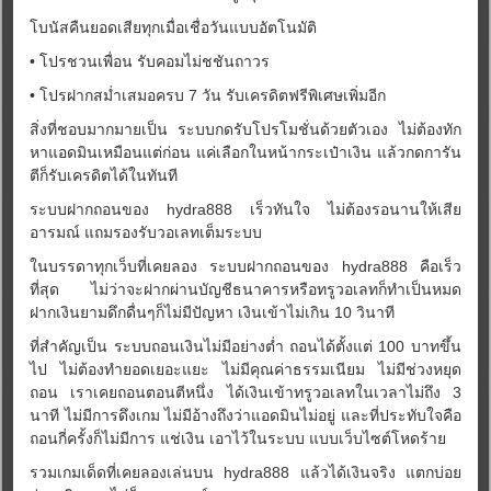
โบนัสคืนยอดเสียทุกเมื่อเชื่อวันแบบอัตโนมัติ
• โปรชวนเพื่อน รับคอมไม่ชชันถาวร
• โปรฝากสม่ำเสมอครบ 7 วัน รับเครดิตฟรีพิเศษเพิ่มอีก
สิ่งที่ชอบมากมายเป็น ระบบกดรับโปรโมชั่นด้วยตัวเอง ไม่ต้องทัก
หาแอดมินเหมือนแต่ก่อน แค่เลือกในหน้ากระเป๋าเงิน แล้วกดการัน
ตีก็รับเครดิตได้ในทันที
ระบบฝากถอนของ hydra888 เร็วทันใจ ไม่ต้องรอนานให้เสีย
อารมณ์ แถมรองรับวอเลทเต็มระบบ
ในบรรดาทุกเว็บที่เคยลอง ระบบฝากถอนของ hydra888 คือเร็ว
ที่สุด ไม่ว่าจะฝากผ่านบัญชีธนาคารหรือทรูวอเลทก็ทำเป็นหมด
ฝากเงินยามดึกดื่นๆก็ไม่มีปัญหา เงินเข้าไม่เกิน 10 วินาที
ที่สำคัญเป็น ระบบถอนเงินไม่มีอย่างต่ำ ถอนได้ตั้งแต่ 100 บาทขึ้น
ไป ไม่ต้องทำยอดเยอะแยะ ไม่มีคุณค่าธรรมเนียม ไม่มีช่วงหยุด
ถอน เราเคยถอนตอนตีหนึ่ง ได้เงินเข้าทรูวอเลทในเวลาไม่ถึง 3
นาที ไม่มีการดึงเกม ไม่มีอ้างถึงว่าแอดมินไม่อยู่ และที่ประทับใจคือ
ถอนกี่ครั้งก็ไม่มีการ แช่เงิน เอาไว้ในระบบ แบบเว็บไซต์โหดร้าย
รวมเกมเด็ดที่เคยลองเล่นบน hydra888 แล้วได้เงินจริง แตกบ่อย