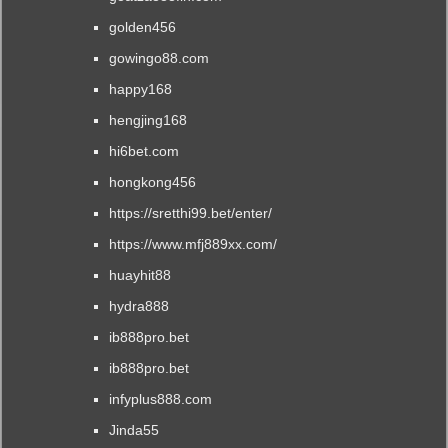
golden456
gowingo88.com
happy168
hengjing168
hi6bet.com
hongkong456
https://sretthi99.bet/enter/
https://www.mfj889xx.com/
huayhit88
hydra888
ib888pro.bet
ib888pro.bet
infyplus888.com
Jinda55