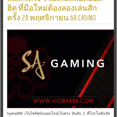
ฮิต ที่มือใหม่ต้องลองเล่นสัก
ครั้ง 28 พฤศจิกายน 68 CASINO
hydra888 เว็บไซต์พนันออนไลน์เว็บตรง อันดับ 1 ที่โปรโมชั่นจัด