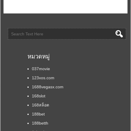
ใหม่
hydra888
เครดิต
ฟรี
ใหม่
ล่าสุด
Top
70
by
หมวดหมู่
Tuyet
websiteตรง
รวม
037movie
เกม
123xos.com
สล็อต
ยอด
1688vegasx.com
ฮิต
168slot
ที่
มือ
168สล็อต
ใหม่
188bet
ต้อง
188betth
ลอง
เล่น