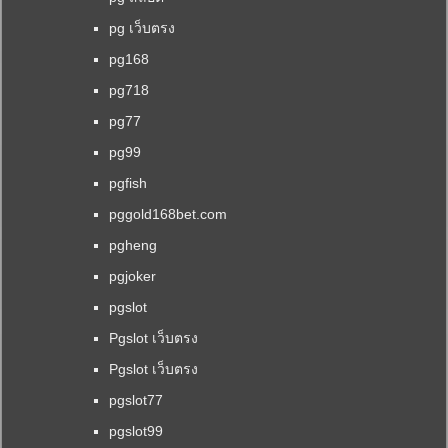
pg เว็บตรง
pg168
pg718
pg77
pg99
pgfish
pggold168bet.com
pgheng
pgjoker
pgslot
Pgslot เว็บตรง
Pgslot เว็บตรง
pgslot77
pgslot99