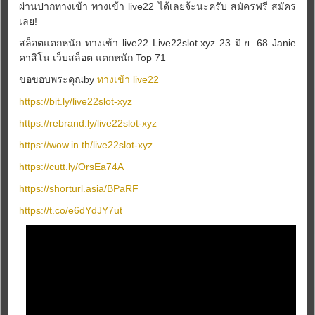
ผ่านปากทางเข้า ทางเข้า live22 ได้เลยจ้ะนะครับ สมัครฟรี สมัคร
เลย!
สล็อตแตกหนัก ทางเข้า live22 Live22slot.xyz 23 มิ.ย. 68 Janie
คาสิโน เว็บสล็อต แตกหนัก Top 71
ขอขอบพระคุณby
ทางเข้า live22
https://bit.ly/live22slot-xyz
https://rebrand.ly/live22slot-xyz
https://wow.in.th/live22slot-xyz
https://cutt.ly/OrsEa74A
https://shorturl.asia/BPaRF
https://t.co/e6dYdJY7ut