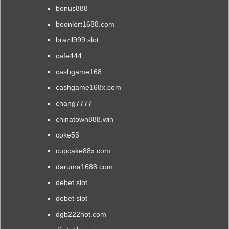
bonus888
boonlert1688.com
brazil999 slot
cafe444
cashgame168
cashgame168x.com
chang7777
chinatown888.win
coke55
cupcake88x.com
daruma1688.com
debet slot
debet slot
dgb222hot.com