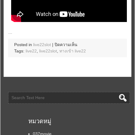
…
บน
Posted in
live22slot
|
ปิดความเห็น
คา
Tags:
live22
,
live22slot
,
ทางเข้า live22
สิโน
เว็บ
แม่
ทาง
เข้า
live22
ทดลอง
เล่น
Top
99
หมวดหมู่
by
Janie
live22slot
037movie