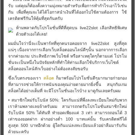
รับ แต่คุณก็ต้องตั้งความมุ่งหมายสำหรับเพื่อการทำกำไรเอาไว้เช่น
กัน เพื่อที่คุณจะได้ได้โอกาสนำเงินที่ได้ออกไปใช้ตามต้องการ ใช้
เครดิตฟรีกันให้คุ้มที่สุดกันครับ
ห้ามพลาดกับโปรโมชั่นที่ดีที่สุดบน live22slot เลือกสิทธิพิเศษ
ด้วยตัวเองได้เลย!
ผมมั่นใจว่านี่จะเป็นพาร์ทที่ทุกคนรอคอยจาก live22slot สูงที่สุด
แน่ๆ เนื่องจากการเลือกเว็บสล็อตออนไลน์ดีๆนั้น นอกจากการเลือก
จากค่ายเกม ประสิทธิภาพเว็บไซต์ หรือสาเหตุใดๆก็ตามแต่ โปรโม
ชั่นจะเป็นหนึ่งในปัจจัยหลักที่ทำให้ท่านเลือกใช้บริการเว็บไซต์
สล็อตออนไลน์สักเว็บอย่างไม่ต้องสงสัยขอรับ
ซึ่งเว็บตรงของเรา
สล็อต
ก็มาพร้อมโปรโมชั่นดีๆมากมายก่ายกอง
ที่สามารถช่วยให้การพนันของคุณง่ายดายมากยิ่งขึ้น สนุกกับเกม
สล็อตได้อย่างเต็มที่ จะมีโปรโมชั่นอะไรบ้าง มาดูกันเลยครับผม
• สมาชิกใหม่รับโบนัส 50%: ใครกันแน่ที่พึ่งลงทะเบียนใหม่กับพวก
เราห้ามพลาดเลยจ้าครับผม สามารถกดรับโปรโมชั่นสมาชิกใหม่
รับโบนัส 50% ได้ทันที ทำยอดเพียงแค่ 3 เท่า สามารถถอนได้ 3
เท่าของยอดฝาก ฝากอย่างต่ำ 100 บาทแค่นั้น รับเครดิตฟรีได้
สูงสุด 500 บาทอีกด้วย ผู้ใดกันแน่ลงทะเบียนแล้วอย่าลืมมารับกัน
ด้วยนะครับ