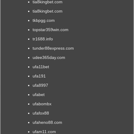
tia8kingbet.com
tia8kingbet.com
tkbpgg.com
topstar359win.com
tr1688.info
tunder88express.com
udee365day.com
ufa11bet
ufa191
ufa8997
ufabet
ufabombx
ufafox88
ufaheno88.com
ufam11.com