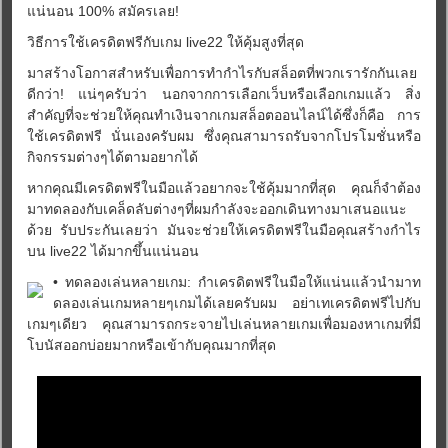
แน่นอน 100% สมัครเลย!
วิธีการใช้เครดิตฟรีกับเกม live22 ให้คุ้มสูงที่สุด
มาสร้างโอกาสสำหรับเพื่อการทำกำไรกับสล็อตที่พวกเรารักกันเลย
ดีกว่า! แน่ๆครับว่า นอกจากการเลือกเว็บหรือเลือกเกมแล้ว สิ่ง
สำคัญที่จะช่วยให้คุณทำเงินจากเกมสล็อตออนไลน์ได้ซึ่งก็คือ การ
ใช้เครดิตฟรี นั่นเองครับผม ซึ่งคุณสามารถรับจากโปรโมชั่นหรือ
กิจกรรมต่างๆได้ตามอยากได้
หากคุณมีเครดิตฟรีในมือแล้วอยากจะใช้คุ้มมากที่สุด คุณก็จำต้อง
มาทดลองกับเคล็ดลับต่างๆที่ผมกำลังจะออกเดินทางมาเสนอแนะ
ด้วย รับประกันเลยว่า มันจะช่วยให้เครดิตฟรีในมือคุณสร้างกำไร
บน live22 ได้มากขึ้นแน่นอน
• ทดลองเล่นหลายเกม: กำเครดิตฟรีในมือให้แน่นแล้วนำมาท
ดลองเล่นเกมหลายๆเกมได้เลยครับผม อย่าเทเครดิตฟรีไปกับ
เกมๆเดียว คุณสามารถกระจายไปเล่นหลายเกมเพื่อมองหาเกมที่มี
โบนัสออกบ่อยมากหรือเข้ากับคุณมากที่สุด