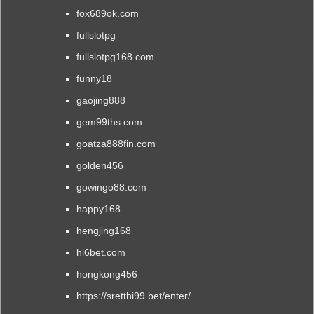
fox689ok.com
fullslotpg
fullslotpg168.com
funny18
gaojing888
gem99ths.com
goatza888fin.com
golden456
gowingo88.com
happy168
hengjing168
hi6bet.com
hongkong456
https://sretthi99.bet/enter/