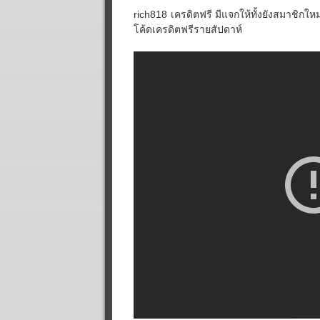
rich818 เครดิตฟรี มีแจกให้ทั้งยังสมาชิกให
โค้ดเครดิตฟรีรายสัปดาห์