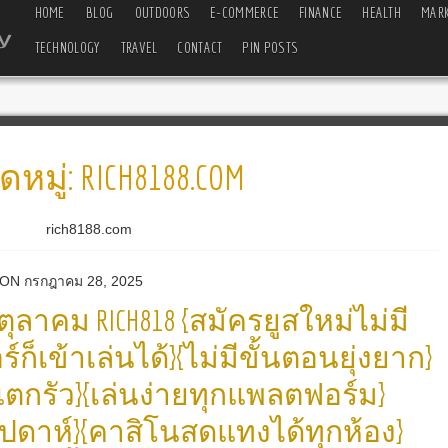
HOME
BLOG
OUTDOORS
E-COMMERCE
FINANCE
HEALTH
MARK
TECHNOLOGY
TRAVEL
CONTACT
PIN POSTS
หมู่:
RICH8188.COM
rich8188.com
 ON กรกฎาคม 28, 2025
6 ตุลาคม RICH818 {สมัครยูสใหม่ไม่มี
ร์ก็เข้าเล่นได้}{ไม่มีขั้นตอนยุ่งยาก}
ตกรัว}{เล่นง่ายทุกแพลตฟอร์ม}
ัปดาห์}{คาสิโนสดแทงได้ทุกห้อง}