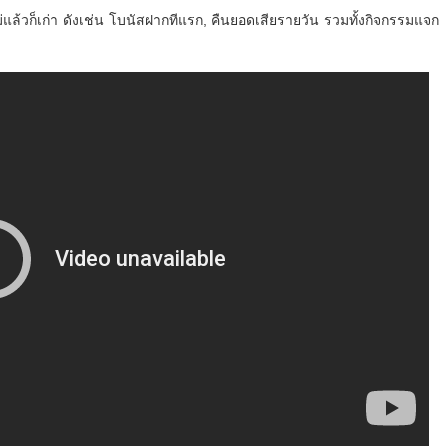
ม่แล้วก็เก่า ดังเช่น โบนัสฝากทีแรก, คืนยอดเสียรายวัน รวมทั้งกิจกรรมแจก