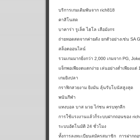
บริการเกมเดิมพันจาก rich818
คาสิโนสด
บาคาร่า รูเล็ต ไฮโล เสือมังกร
ถ่ายทอดสดจากค่ายดัง ยกตัวอย่างเช่น SA 
สล็อตออนไลน์
รวมเกมมากยิ่งกว่า 2,000 เกมจาก PG, Joke
แจ็กพอเพียงตแตกง่าย เล่นอย่างต่ำเพียงแต่
เกมยิงปลา
กราฟิกสวยงาม ยิงมัน ลุ้นรับโบนัสสูงสุด
พนันกีฬา
แทงบอล บาส มวย ไก่ชน ครบทุกลีก
การใช้แรงงานแล้วก็ระบบฝากถอนของ ric
ระบบอัตโนมัติ 24 ชั่วโมง
ทั้งการลงทะเบียนสมัครสมาชิก การฝากถอ