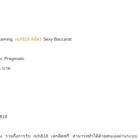
Gaming,
rich818 สมัคร
Sexy Baccarat
r, Pragmatic
 1 บาท
h818
น รวมถึงการรับ rich818 เครดิตฟรี สามารถทำได้ด้วยตนเองผ่านระบบ