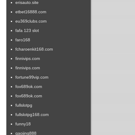
erisauto.site
etbet16888.com
eu369clubs.com
fafa 123 slot
faro168
fcharoenkit168.com
finnivips.com
finnivips.com
fortune99vip.com
fox689ok.com
fox689ok.com
fullslotpg
fullslotpg168.com
funny18
gaojing888