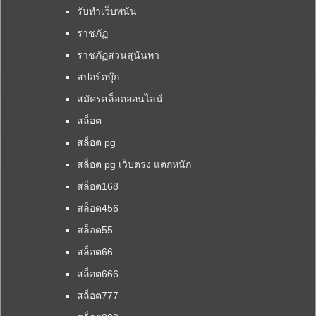
รับทำเว็บพนัน
ราชภัฏ
ราชภัฏสวนสุนันทา
สปอร์ตบุ๊ก
สมัครสล็อตออนไลน์
สล็อต
สล็อต pg
สล็อต pg เว็บตรง แตกหนัก
สล็อต168
สล็อต456
สล็อต55
สล็อต66
สล็อต666
สล็อต777