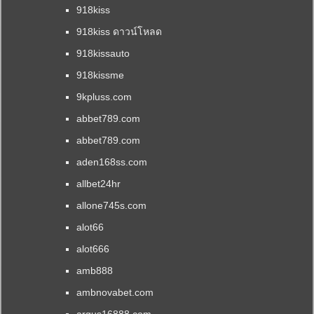
918kiss
918kiss ดาวน์โหลด
918kissauto
918kissme
9kpluss.com
abbet789.com
abbet789.com
aden168ss.com
allbet24hr
allone745s.com
alot66
alot666
amb888
ambnovabet.com