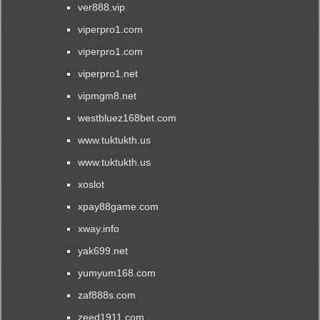
ver888.vip
viperpro1.com
viperpro1.com
viperpro1.net
vipmgm8.net
westbluez168bet.com
www.tuktukth.us
www.tuktukth.us
xoslot
xpay88game.com
xway.info
yak699.net
yumyum168.com
zaf888s.com
zeed1911.com