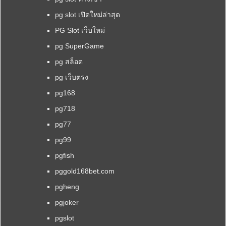
pg slot เปิดใหม่ล่าสุด
PG Slot เว็บใหม่
pg SuperGame
pg สล็อต
pg เว็บตรง
pg168
pg718
pg77
pg99
pgfish
pggold168bet.com
pgheng
pgjoker
pgslot