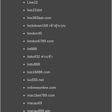
Live22
live22slot
lnw365bet.com
lockdown168 เข้าสู่ระบบ
london45
london6789.com
lot888
lotto432 ทางเข้า
lotto888
luis16888.com
lux555.net
m4newonline.com
mac1bet789.com
macau69
macau888.win