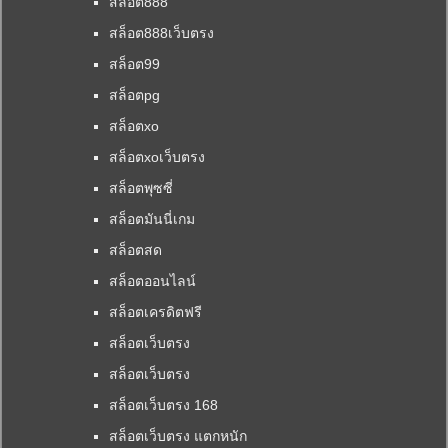
สล็อต888
สล็อต888เว็บตรง
สล็อต99
สล็อตpg
สล็อตxo
สล็อตxoเว็บตรง
สล็อตพุซซี่
สล็อตมันนี่เกม
สล็อตสด
สล็อตออนไลน์
สล็อตเครดิตฟรี
สล็อตเว็บตรง
สล็อตเว็บตรง
สล็อตเว็บตรง 168
สล็อตเว็บตรง แตกหนัก