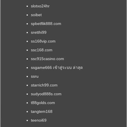
slotxo24hr
soibet
spbetflik888.com
sretthi99
ss168vip.com
ssc168.com
ssc915casino.com
ssgame666 เข้าสู่ระบบ ล่าสุด
ssru
starrich99.com
sudyod888s.com
t88golds.com
tangtem168
teenoi69