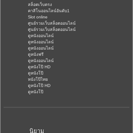
สล็อตเว็บตรง
คาสิโนออนไลน์อันดับ1
Slot online
ศูนย์รวมเว็บสล็อตออนไลน์
ศูนย์รวมเว็บสล็อตออนไลน์
ดูหนังออนไลน์
ดูหนังออนไลน์
ดูหนังออนไลน์
ดูหนังฟรี
ดูหนังออนไลน์
ดูหนังโป๊ HD
ดูหนังโป๊
หนังโป๊ไทย
ดูหนังโป๊ HD
ดูหนังโป๊
นิยาม