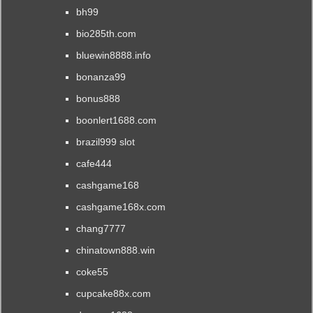
bh99
bio285th.com
bluewin8888.info
bonanza99
bonus888
boonlert1688.com
brazil999 slot
cafe444
cashgame168
cashgame168x.com
chang7777
chinatown888.win
coke55
cupcake88x.com