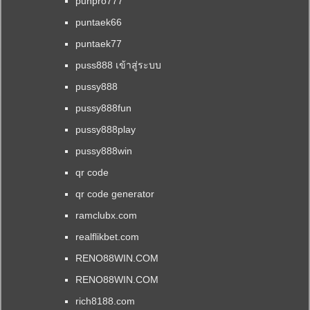
punpro777
puntaek66
puntaek77
puss888 เข้าสู่ระบบ
pussy888
pussy888fun
pussy888play
pussy888win
qr code
qr code generator
ramclubx.com
realflikbet.com
RENO88WIN.COM
RENO88WIN.COM
rich8188.com