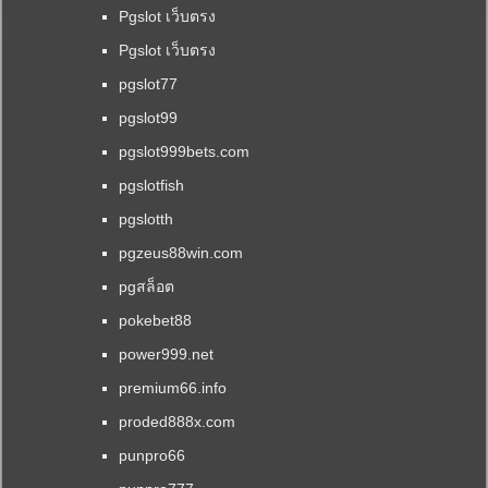
Pgslot เว็บตรง
Pgslot เว็บตรง
pgslot77
pgslot99
pgslot999bets.com
pgslotfish
pgslotth
pgzeus88win.com
pgสล็อต
pokebet88
power999.net
premium66.info
proded888x.com
punpro66