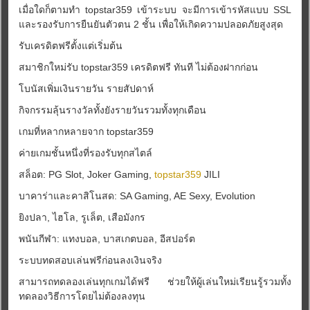
เมื่อใดก็ตามทำ topstar359 เข้าระบบ จะมีการเข้ารหัสแบบ SSL
และรองรับการยืนยันตัวตน 2 ชั้น เพื่อให้เกิดความปลอดภัยสูงสุด
รับเครดิตฟรีตั้งแต่เริ่มต้น
สมาชิกใหม่รับ topstar359 เครดิตฟรี ทันที ไม่ต้องฝากก่อน
โบนัสเพิ่มเงินรายวัน รายสัปดาห์
กิจกรรมลุ้นรางวัลทั้งยังรายวันรวมทั้งทุกเดือน
เกมที่หลากหลายจาก topstar359
ค่ายเกมชั้นหนึ่งที่รองรับทุกสไตล์
สล็อต: PG Slot, Joker Gaming,
topstar359
JILI
บาคาร่าและคาสิโนสด: SA Gaming, AE Sexy, Evolution
ยิงปลา, ไฮโล, รูเล็ต, เสือมังกร
พนันกีฬา: แทงบอล, บาสเกตบอล, อีสปอร์ต
ระบบทดสอบเล่นฟรีก่อนลงเงินจริง
สามารถทดลองเล่นทุกเกมได้ฟรี ช่วยให้ผู้เล่นใหม่เรียนรู้รวมทั้ง
ทดลองวิธีการโดยไม่ต้องลงทุน