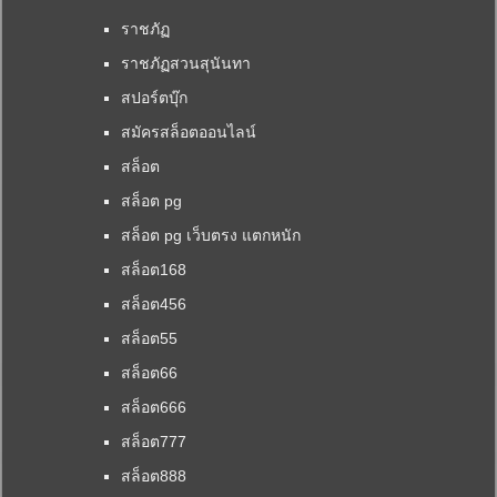
ราชภัฏ
ราชภัฏสวนสุนันทา
สปอร์ตบุ๊ก
สมัครสล็อตออนไลน์
สล็อต
สล็อต pg
สล็อต pg เว็บตรง แตกหนัก
สล็อต168
สล็อต456
สล็อต55
สล็อต66
สล็อต666
สล็อต777
สล็อต888