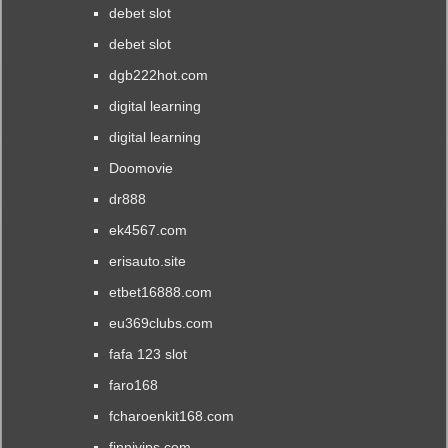
debet slot
debet slot
dgb222hot.com
digital learning
digital learning
Doomovie
dr888
ek4567.com
erisauto.site
etbet16888.com
eu369clubs.com
fafa 123 slot
faro168
fcharoenkit168.com
finnivips.com