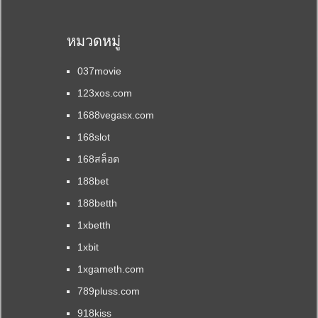
ระบบ
แตก
หมวดหมู่
จริง
ไม่
ล็อก
037movie
ยูส
123xos.com
แจก
จริง
1688vegasx.com
ทุก
168slot
ยูสเซอร์
ฝาก
168สล็อต
ถอน
188bet
ไม่
188betth
เกิน
5
1xbetth
วิ
1xbit
โบนัส
เข้า
1xgameth.com
เต็ม
789pluss.com
ไม้
Top
918kiss