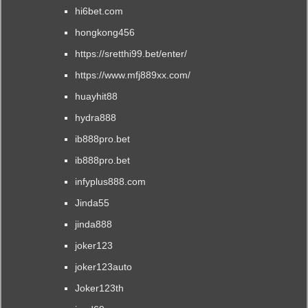
hi6bet.com
hongkong456
https://sretthi99.bet/enter/
https://www.mfj889xx.com/
huayhit88
hydra888
ib888pro.bet
ib888pro.bet
infyplus888.com
Jinda55
jinda888
joker123
joker123auto
Joker123th