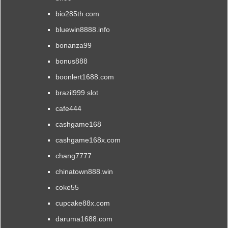
bio285th.com
bluewin8888.info
bonanza99
bonus888
boonlert1688.com
brazil999 slot
cafe444
cashgame168
cashgame168x.com
chang7777
chinatown888.win
coke55
cupcake88x.com
daruma1688.com