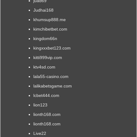
juad69
Judhai168
khumsup888.me
kimchibetbet.com
kingdom66n
kingxxxbet123.com
kitti999vip.com
ktv4sd.com
lala55-casino.com
lalikabetsgame.com
lcbet444.com
lion123
lionth168.com
lionth168.com
Live22