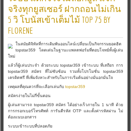
จริงทุกยูสเซอร์ ฝากถอนไม่เกิน
5 วิ โบนัสเข้าเต็มไม้ TOP 75 BY
FLORENE
ในสมัยดิจิทัลที่การเดิมพันออนไลน์เปลี่ยนเป็นกิจกรรมยอดฮิต
topstar359 โดดเด่นในฐานะแพลตฟอร์มที่ตอบโจทย์ทั้งผู้เล่น
ใหม่
แล้วก็ผู้เล่นประจำ ด้วยระบบ topstar359 เข้าระบบ ที่เสถียร การ
topstar359 สมัคร ที่ไม่ซับซ้อน รวมทั้งโปรโมชั่น topstar359
เครดิตฟรี ที่เพิ่มจังหวะสำหรับในการเริ่มต้นอย่างมั่นอกมั่นใจ
เหตุผลที่คุณควรที่จะเลือกเล่นกับ
topstar359
สมัครง่ายในไม่กี่ขั้นตอน
ผู้เล่นสามารถ topstar359 สมัคร ได้อย่างเร็วภายใน 1 นาที ด้วย
การกรอกเบอร์โทรศัพท์ การันตีรหัส OTP และตั้งค่ารหัสผ่าน ไม่
ต้องแนบเอกสาร
ระบบเข้าระบบที่ปลอดภัย