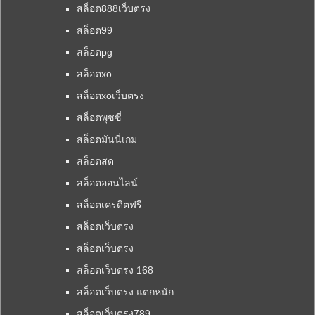
สล็อต888เว็บตรง
สล็อต99
สล็อตpg
สล็อตxo
สล็อตxoเว็บตรง
สล็อตพุซซี่
สล็อตมันนี่เกม
สล็อตสด
สล็อตออนไลน์
สล็อตเครดิตฟรี
สล็อตเว็บตรง
สล็อตเว็บตรง
สล็อตเว็บตรง 168
สล็อตเว็บตรง แตกหนัก
สล็อตเว็บตรง789