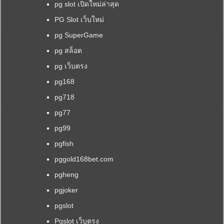
pg slot เปิดใหม่ล่าสุด
PG Slot เว็บใหม่
pg SuperGame
pg สล็อต
pg เว็บตรง
pg168
pg718
pg77
pg99
pgfish
pggold168bet.com
pgheng
pgjoker
pgslot
Pgslot เว็บตรง