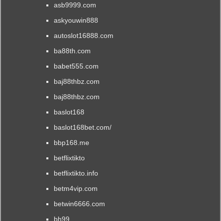
asb9999.com
askyouwin888
autoslot16888.com
ba88th.com
babet555.com
baj88thbz.com
baj88thbz.com
baslot168
baslot168bet.com/
bbp168.me
betflixtikto
betflixtikto.info
betm4vip.com
betwin6666.com
bh99