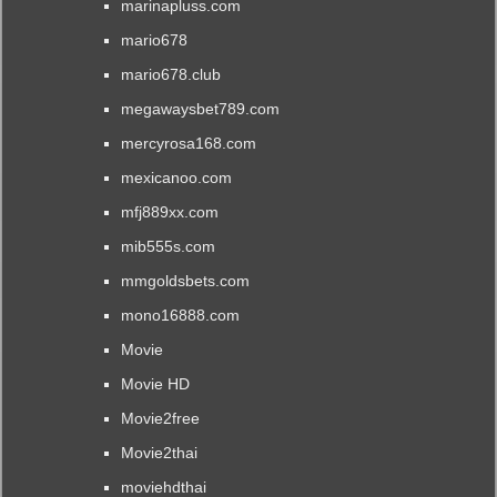
marinapluss.com
mario678
mario678.club
megawaysbet789.com
mercyrosa168.com
mexicanoo.com
mfj889xx.com
mib555s.com
mmgoldsbets.com
mono16888.com
Movie
Movie HD
Movie2free
Movie2thai
moviehdthai