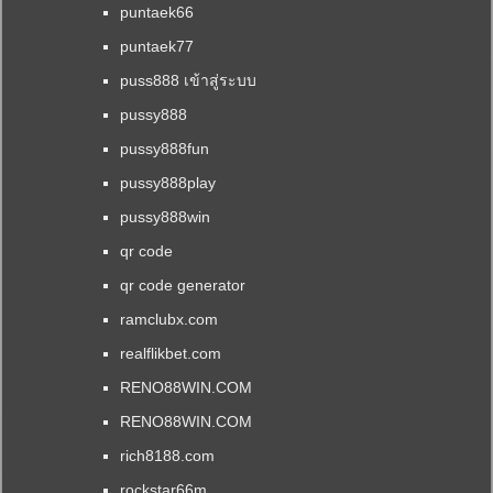
puntaek66
puntaek77
puss888 เข้าสู่ระบบ
pussy888
pussy888fun
pussy888play
pussy888win
qr code
qr code generator
ramclubx.com
realflikbet.com
RENO88WIN.COM
RENO88WIN.COM
rich8188.com
rockstar66m