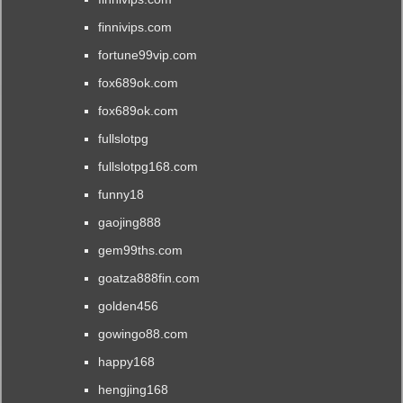
finnivips.com
fortune99vip.com
fox689ok.com
fox689ok.com
fullslotpg
fullslotpg168.com
funny18
gaojing888
gem99ths.com
goatza888fin.com
golden456
gowingo88.com
happy168
hengjing168