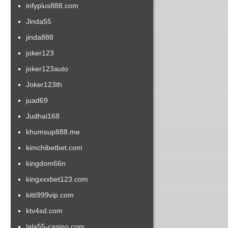
infyplus888.com
Jinda55
jinda888
joker123
joker123auto
Joker123th
juad69
Judhai168
khumsup888.me
kimchibetbet.com
kingdom66n
kingxxxbet123.com
kitti999vip.com
ktv4sd.com
lala55-casino.com