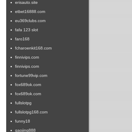
erisauto.site
etbet16888.com
eu369clubs.com
fafa 123 slot
faro168
fcharoenkit168.com
finnivips.com
finnivips.com
fortune99vip.com
fox689ok.com
fox689ok.com
fullslotpg
fullslotpg168.com
funny18
gaojing888