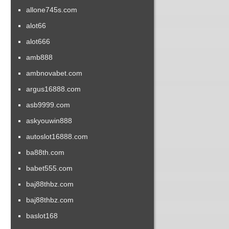
allone745s.com
alot66
alot666
amb888
ambnovabet.com
argus16888.com
asb9999.com
askyouwin888
autoslot16888.com
ba88th.com
babet555.com
baj88thbz.com
baj88thbz.com
baslot168