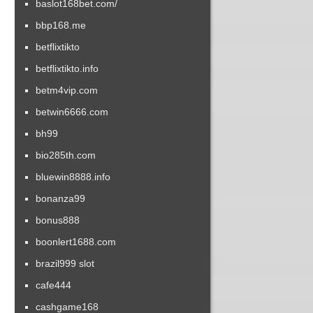
baslot168bet.com/
bbp168.me
betflixtikto
betflixtikto.info
betm4vip.com
betwin6666.com
bh99
bio285th.com
bluewin8888.info
bonanza99
bonus888
boonlert1688.com
brazil999 slot
cafe444
cashgame168