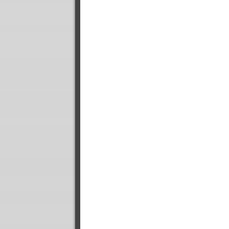
ระบ
17
Octo
xway
เล่น
ง่าย
จ่าย
จริง
ไม่มี
ขั้น
ต่ำ
ถอน
ได้
ใน
ทันที
Top
94
by
Rose