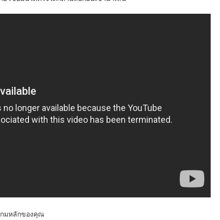
บเกมหลักของคุณ