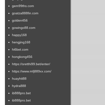
gem99ths.com
goatza888fin.com
golden456
gowingo88.com
happy168
hengjing168
hi6bet.com
hongkong456
https://sretthi99.bet/enter/
https://www.mfj889xx.com/
huayhit88
hydra888
ib888pro.bet
ib888pro.bet