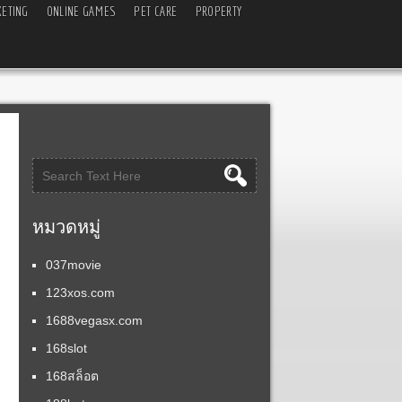
ETING
ONLINE GAMES
PET CARE
PROPERTY
หมวดหมู่
037movie
123xos.com
1688vegasx.com
168slot
168สล็อต