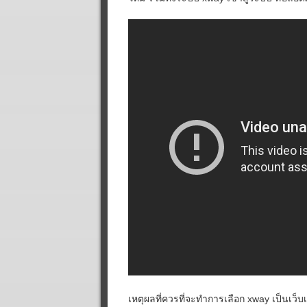
เหตุผลที่ควรที่จะทำการเลือก xway เป็นเว็