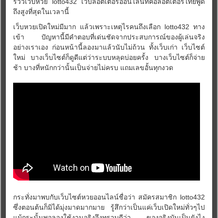
รีวิวเว็บหวย lotto432 เว็บลอตเตอรี่ออนไลน์ที่คอลอตเตอรี่ไทยพูด
ถึงสูงที่สุดในเวลานี้
เว็บหวยเปิดใหม่มีมาก แล้วเพราะเหตุไรคนถึงเลือก lotto432 ทาง
เข้า ปัญหานี้มีคำตอบที่เด่นชัดจากประสบการณ์ของผู้เล่นจริง
อย่างเราเอง ก่อนหน้านี้ลองมาแล้วนับไม่ถ้วน ทั้งเว็บเก่า เว็บไซต์
ใหม่ บางเว็บไซต์ก็ดูดีแต่ว่าระบบหลุดบ่อยครั้ง บางเว็บไซต์ก็จ่าย
ช้า บางที่หนักกว่านั้นเป็นจ่ายไม่ครบ แถมเลขอั้นทุกงวด
กระทั่งมาพบกับเว็บไซต์หวยออนไลน์ชื่อว่า สมัครสมาชิก lotto432
ซึ่งตอนต้นก็มิได้มุ่งมาดมากมาย รู้สึกว่าเป็นแค่เว็บเปิดใหม่ทั่วๆไป
แม้กระนั้นพอลองใช้งานจริงจึงทราบดีว่า ของจริงมันเป็นยังไง