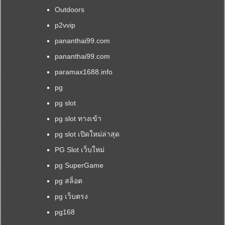
Outdoors
p2vvip
pananthai99.com
pananthai99.com
paramax1688.info
pg
pg slot
pg slot ทางเข้า
pg slot เปิดใหม่ล่าสุด
PG Slot เว็บใหม่
pg SuperGame
pg สล็อต
pg เว็บตรง
pg168