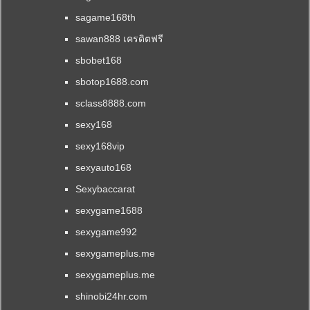
sagame168th
sawan888 เครดิตฟรี
sbobet168
sbotop1688.com
sclass8888.com
sexy168
sexy168vip
sexyauto168
Sexybaccarat
sexygame1688
sexygame992
sexygameplus.me
sexygameplus.me
shinobi24hr.com