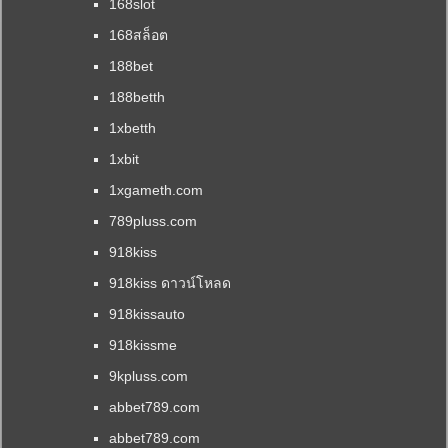
168slot
168สล็อต
188bet
188betth
1xbetth
1xbit
1xgameth.com
789pluss.com
918kiss
918kiss ดาวน์โหลด
918kissauto
918kissme
9kpluss.com
abbet789.com
abbet789.com