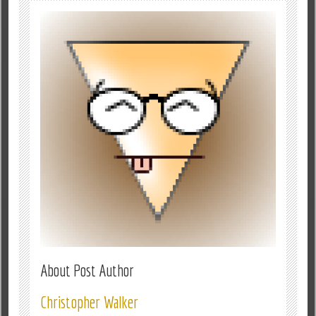
About Post Author
Christopher Walker