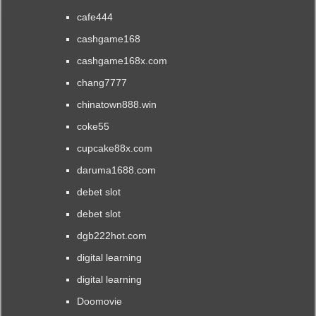
cafe444
cashgame168
cashgame168x.com
chang7777
chinatown888.win
coke55
cupcake88x.com
daruma1688.com
debet slot
debet slot
dgb222hot.com
digital learning
digital learning
Doomovie