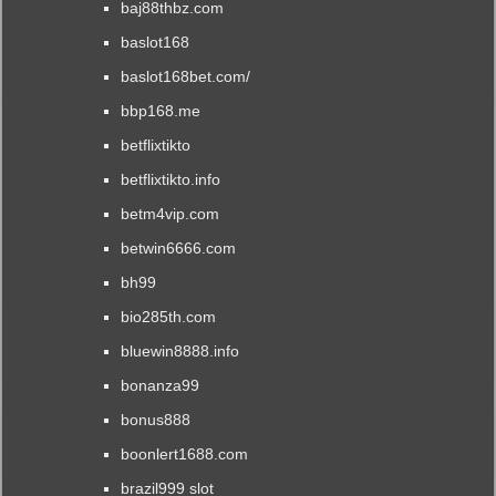
baj88thbz.com
baslot168
baslot168bet.com/
bbp168.me
betflixtikto
betflixtikto.info
betm4vip.com
betwin6666.com
bh99
bio285th.com
bluewin8888.info
bonanza99
bonus888
boonlert1688.com
brazil999 slot