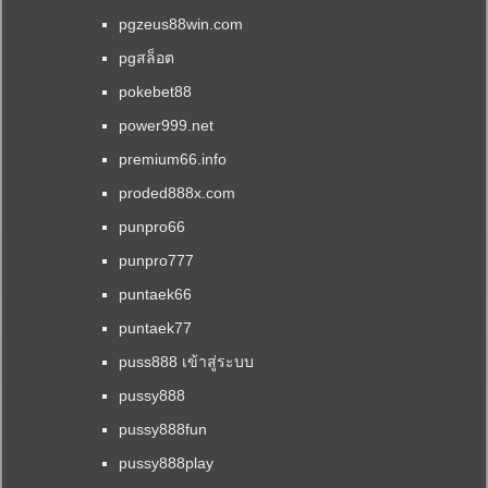
pgzeus88win.com
pgสล็อต
pokebet88
power999.net
premium66.info
proded888x.com
punpro66
punpro777
puntaek66
puntaek77
puss888 เข้าสู่ระบบ
pussy888
pussy888fun
pussy888play