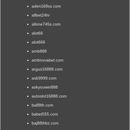
aden168ss.com
allbet24hr
allone745s.com
alot66
alot666
amb888
ambnovabet.com
argus16888.com
asb9999.com
askyouwin888
autoslot16888.com
ba88th.com
babet555.com
baj88thbz.com