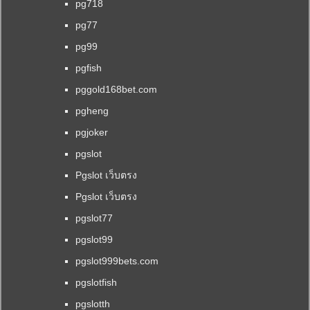
pg718
pg77
pg99
pgfish
pggold168bet.com
pgheng
pgjoker
pgslot
Pgslot เว็บตรง
Pgslot เว็บตรง
pgslot77
pgslot99
pgslot999bets.com
pgslotfish
pgslotth