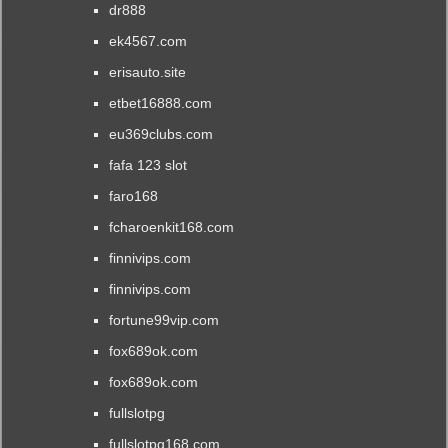
dr888
ek4567.com
erisauto.site
etbet16888.com
eu369clubs.com
fafa 123 slot
faro168
fcharoenkit168.com
finnivips.com
finnivips.com
fortune99vip.com
fox689ok.com
fox689ok.com
fullslotpg
fullslotpg168.com