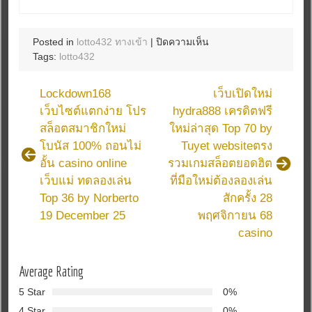
บน
Posted in
lotto432 ทางเข้า
|
ปิดความเห็น
Lotto432
Tags:
lotto432
websiteแตก
ง่าย
Lockdown168
เว็บเปิดใหม่
เปิด
เว็บไซต์แตกง่าย โปร
hydra888 เครดิตฟรี
โพย
สล็อตสมาชิกใหม่
ใหม่ล่าสุด Top 70 by
รวย!
แทง
โบนัส 100% ถอนไม่
Tuyet websiteตรง
หวย
อั้น casino online
รวมเกมสล็อตยอดฮิต
ออนไลน์
เว็บแม่ ทดลองเล่น
ที่มือใหม่ต้องลองเล่น
กับ
Top 36 by Norberto
สักครั้ง 28
เว็บ
19 December 25
พฤศจิกายน 68
ตรง
ฝาก
casino
ถอน
ใน
Average Rating
10
วินาที
5 Star
0%
casino
4 Star
0%