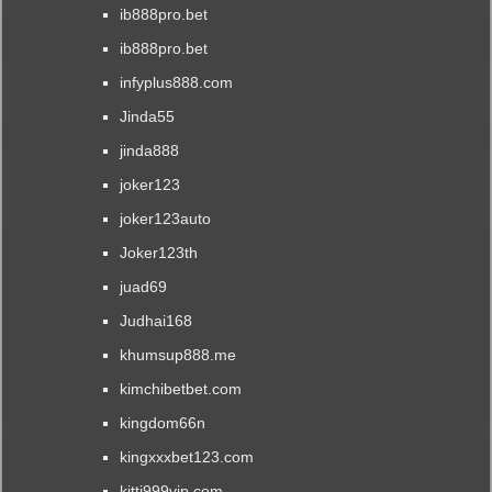
ib888pro.bet
ib888pro.bet
infyplus888.com
Jinda55
jinda888
joker123
joker123auto
Joker123th
juad69
Judhai168
khumsup888.me
kimchibetbet.com
kingdom66n
kingxxxbet123.com
kitti999vip.com