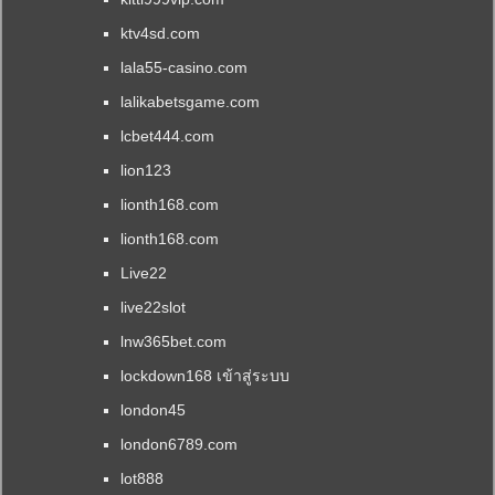
ktv4sd.com
lala55-casino.com
lalikabetsgame.com
lcbet444.com
lion123
lionth168.com
lionth168.com
Live22
live22slot
lnw365bet.com
lockdown168 เข้าสู่ระบบ
london45
london6789.com
lot888