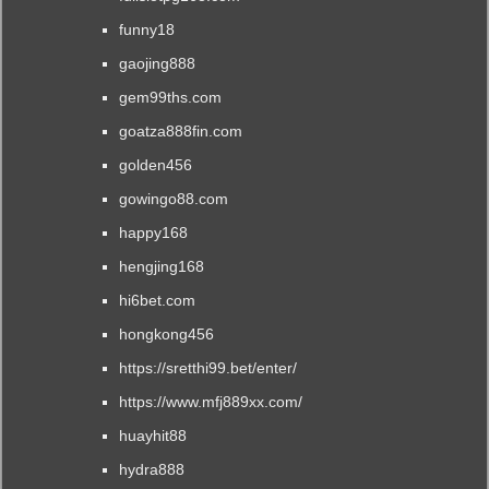
funny18
gaojing888
gem99ths.com
goatza888fin.com
golden456
gowingo88.com
happy168
hengjing168
hi6bet.com
hongkong456
https://sretthi99.bet/enter/
https://www.mfj889xx.com/
huayhit88
hydra888