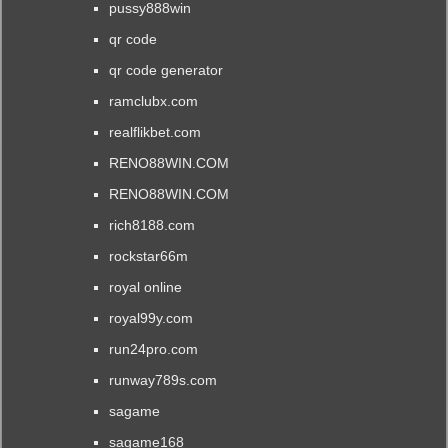
pussy888win
qr code
qr code generator
ramclubx.com
realflikbet.com
RENO88WIN.COM
RENO88WIN.COM
rich8188.com
rockstar66m
royal online
royal99y.com
run24pro.com
runway789s.com
sagame
sagame168