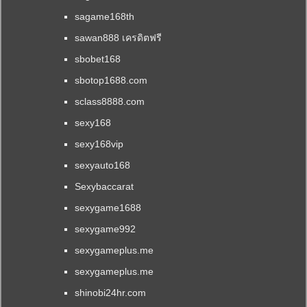
sagame168th
sawan888 เครดิตฟรี
sbobet168
sbotop1688.com
sclass8888.com
sexy168
sexy168vip
sexyauto168
Sexybaccarat
sexygame1688
sexygame992
sexygameplus.me
sexygameplus.me
shinobi24hr.com