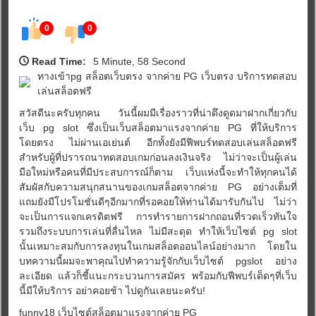
0
0
Read Time:
5 Minute, 58 Second
ทางเข้าpg สล็อตเว็บตรง จากค่าย PG เว็บตรง บริการทดสอบ
เล่นสล็อตฟรี
สวัสดีนะครับทุกคน วันนี้ผมมีเรื่องราวที่น่าดึงดูดมาฝากเกี่ยวกับ
เว็บ pg slot ซึ่งเป็นเว็บสล็อตมาแรงจากค่าย PG ที่ให้บริการ
โดยตรง ไม่ผ่านเอเย่นต์ อีกทั้งยังมีฟีพบร์ทดสอบเล่นสล็อตฟรี
สำหรับผู้ที่ปรารถนาทดสอบเกมก่อนลงเงินจริง ไม่ว่าจะเป็นผู้เล่น
มือใหม่หรือคนที่มีประสบการณ์ก็ตาม เว็บแห่งนี้จะทำให้ทุกคนได้
สัมผัสกับความสนุกสนานของเกมสล็อตจากค่าย PG อย่างเต็มที่
แถมยังมีโปรโมชั่นดีๆอีกมากที่รอคอยให้ท่านได้มารับกันไป ไม่ว่า
จะเป็นการแจกเครดิตฟรี การทำรายการฝากถอนที่รวดเร็วทันใจ
รวมถึงระบบการเล่นที่ลื่นไหล ไม่มีสะดุด ทำให้เว็บไซต์ pg slot
นั้นเหมาะสมกับการลงทุนในเกมสล็อตออนไลน์อย่างมาก โดยใน
บทความนี้ผมจะพาคุณไปทำความรู้จักกับเว็บไซต์ pgslot อย่าง
ละเอียด แล้วก็ชี้แนะกระบวนการสมัคร พร้อมกับฟีพบร์เด็ดๆที่เว็บ
นี้มีให้บริการ อย่าคอยช้า ไปดูกันเลยนะครับ!
funny18 เว็บไซต์สล็อตมาแรงจากค่าย PG