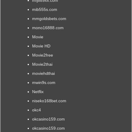
mfj889xx.com
mib555s.com
mmgoldsbets.com
mono16888.com
Movie
Movie HD
Movie2free
Movie2thai
moviehdthai
mwin9s.com
Netflix
niseko168bet.com
okc4
okcasino159.com
okcasino159.com