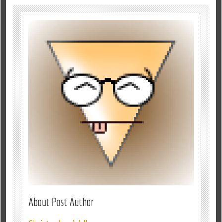
About Post Author