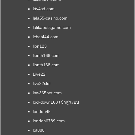
ktv4sd.com
lala55-casino.com
lalikabetsgame.com
lcbet444.com
lion123
lionth168.com
lionth168.com
Live22
live22slot
lnw365bet.com
lockdown168 เข้าสู่ระบบ
london45
london6789.com
lot888