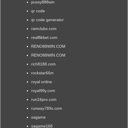
pussy888win
qr code
qr code generator
ramclubx.com
realflikbet.com
RENO88WIN.COM
RENO88WIN.COM
rich8188.com
rockstar66m
royal online
royal99y.com
run24pro.com
runway789s.com
sagame
sagame168