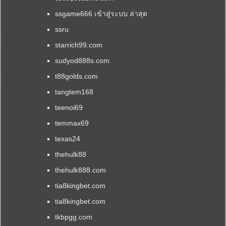
ssgame666 เข้าสู่ระบบ ล่าสุด
ssru
starrich99.com
sudyod888s.com
t88golds.com
tangtem168
teenoi69
temmax69
texas24
thehulk88
thehulk888.com
tia8kingbet.com
tia8kingbet.com
tkbpgg.com