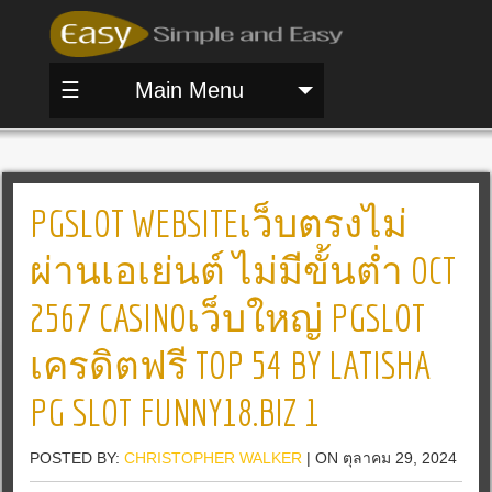
☰
Main Menu
PGSLOT WEBSITEเว็บตรงไม่
ผ่านเอเย่นต์ ไม่มีขั้นต่ำ OCT
2567 CASINOเว็บใหญ่ PGSLOT
เครดิตฟรี TOP 54 BY LATISHA
PG SLOT FUNNY18.BIZ 1
POSTED BY:
CHRISTOPHER WALKER
| ON ตุลาคม 29, 2024