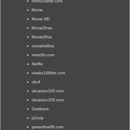
mono16888.com
Movie
Movie HD
Movie2free
Movie2thai
moviehdthai
mwin9s.com
Netflix
niseko168bet.com
okc4
okcasino159.com
okcasino159.com
Outdoors
p2vvip
pananthai99.com