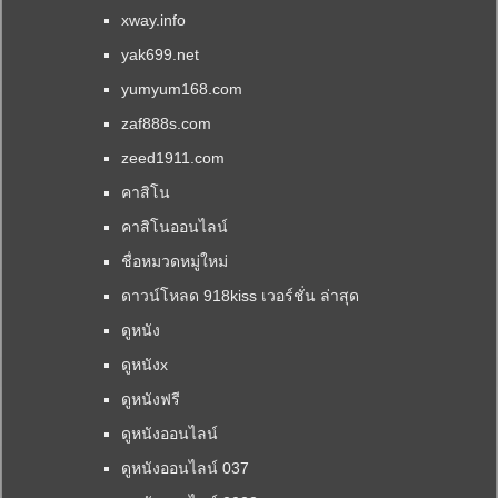
xway.info
yak699.net
yumyum168.com
zaf888s.com
zeed1911.com
คาสิโน
คาสิโนออนไลน์
ชื่อหมวดหมู่ใหม่
ดาวน์โหลด 918kiss เวอร์ชั่น ล่าสุด
ดูหนัง
ดูหนังx
ดูหนังฟรี
ดูหนังออนไลน์
ดูหนังออนไลน์ 037