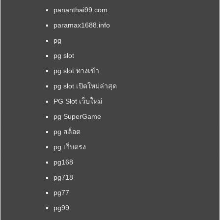
pananthai99.com
paramax1688.info
pg
pg slot
pg slot ทางเข้า
pg slot เปิดใหม่ล่าสุด
PG Slot เว็บใหม่
pg SuperGame
pg สล็อต
pg เว็บตรง
pg168
pg718
pg77
pg99