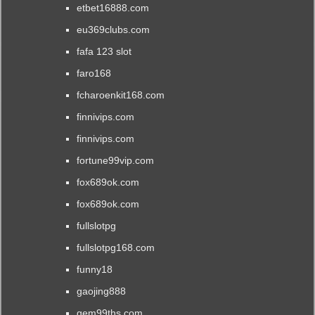
etbet16888.com
eu369clubs.com
fafa 123 slot
faro168
fcharoenkit168.com
finnivips.com
finnivips.com
fortune99vip.com
fox689ok.com
fox689ok.com
fullslotpg
fullslotpg168.com
funny18
gaojing888
gem99ths.com