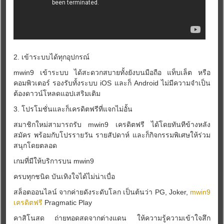
2. เข้าระบบได้ทุกอุปกรณ์
mwin9 เข้าระบบ ได้สะดวกสบายทั้งยังบนมือถือ แท็บเล็ต หรือ
คอมพิวเตอร์ รองรับทั้งระบบ iOS และก็ Android ไม่มีความจำเป็น
ต้องดาวน์โหลดแอปเสริมเติม
3. โปรโมชั่นและก็เครดิตฟรีที่แจกไม่อั้น
สมาชิกใหม่สามารถรับ mwin9 เครดิตฟรี ได้โดยทันทีข้างหลัง
สมัคร พร้อมกับโปรรายวัน รายสัปดาห์ และก็กิจกรรมพิเศษให้ร่วม
สนุกโดยตลอด
เกมที่มีให้บริการบน mwin9
ครบทุกชนิด บันเทิงใจได้ไม่น่าเบื่อ
สล็อตออนไลน์ จากค่ายดังระดับโลก เป็นต้นว่า PG, Joker,
mwin9
เครดิตฟรี
Pragmatic Play
คาสิโนสด ถ่ายทอดสดจากต่างแดน ให้ความรู้ความเข้าใจสึก