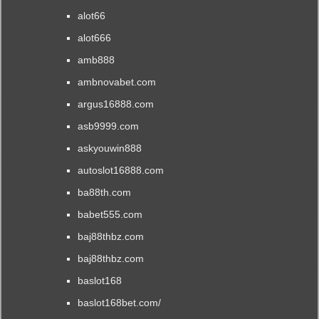
alot66
alot666
amb888
ambnovabet.com
argus16888.com
asb9999.com
askyouwin888
autoslot16888.com
ba88th.com
babet555.com
baj88thbz.com
baj88thbz.com
baslot168
baslot168bet.com/