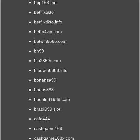
bbp168.me
betflixtikto
betflixtikto.info
betm4vip.com
betwin6666.com
bh99
bio285th.com
bluewin8888.info
bonanza99
bonus888
boonlert1688.com
brazil999 slot
cafe444
cashgame168
cashgame168x.com