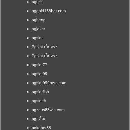
pgfish
pggold168bet.com
pgheng
pgjoker
pgslot
Pgslot เว็บตรง
Pgslot เว็บตรง
pgslot77
pgslot99
pgslot999bets.com
pgslotfish
pgslotth
pgzeus88win.com
pgสล็อต
pokebet88