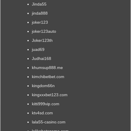
Jinda55
jinda888
joker123
joker123auto
Joker123th
juad69
Judhai168
khumsup888.me
kimchibetbet.com
kingdom66n
kingxxxbet123.com
kitti999vip.com
ktv4sd.com
lala55-casino.com
lalikabetsgame.com