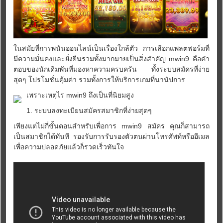
ในสมัยที่การพนันออนไลน์เป็นเรื่องใกล้ตัว การเลือกแพลตฟอร์มที่
มีความมั่นคงและยั่งยืนรวมทั้งมากมายเป็นสิ่งสำคัญ mwin9 คือคำ
ตอบของนักเดิมพันที่มองหาความครบครัน ทั้งระบบสมัครที่ง่าย
สุดๆ โปรโมชั่นคุ้มค่า รวมทั้งการให้บริการเกมที่นานัปการ
เพราะเหตุไร mwin9 ถึงเป็นที่นิยมสูง
1. ระบบลงทะเบียนสมัครสมาชิกที่ง่ายสุดๆ
เพียงแต่ไม่กี่ขั้นตอนสำหรับเพื่อการ mwin9 สมัคร คุณก็สามารถ
เป็นสมาชิกได้ทันที รองรับการรับรองตัวตนผ่านโทรศัพท์หรืออีเมล
เพื่อความปลอดภัยแล้วก็รวดเร็วทันใจ