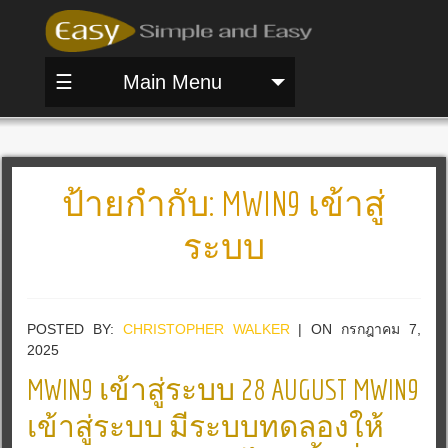
☰
Main Menu
ป้ายกำกับ:
MWIN9 เข้าสู่
ระบบ
POSTED BY:
CHRISTOPHER WALKER
| ON กรกฎาคม 7,
2025
MWIN9 เข้าสู่ระบบ 28 AUGUST MWIN9
เข้าสู่ระบบ มีระบบทดลองให้