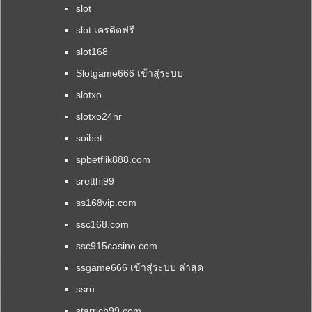
slot
slot เครดิตฟรี
slot168
Slotgame666 เข้าสู่ระบบ
slotxo
slotxo24hr
soibet
spbetflik888.com
sretthi99
ss168vip.com
ssc168.com
ssc915casino.com
ssgame666 เข้าสู่ระบบ ล่าสุด
ssru
starrich99.com