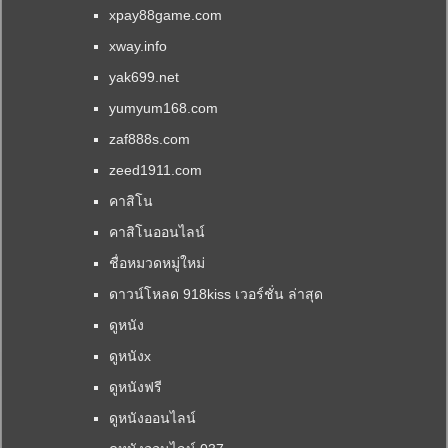
xpay88game.com
xway.info
yak699.net
yumyum168.com
zaf888s.com
zeed1911.com
คาสิโน
คาสิโนออนไลน์
ชื่อหมวดหมู่ใหม่
ดาวน์โหลด 918kiss เวอร์ชั่น ล่าสุด
ดูหนัง
ดูหนังx
ดูหนังฟรี
ดูหนังออนไลน์