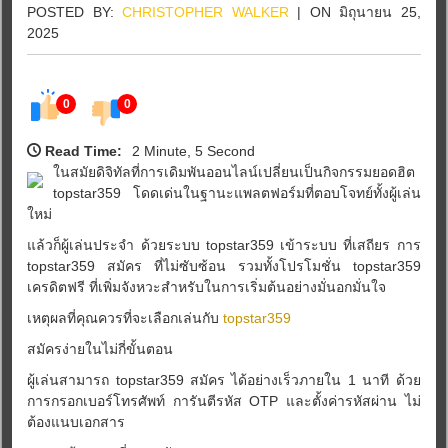
POSTED BY:
CHRISTOPHER WALKER
| ON มิถุนายน 25,
2025
0
0
Read Time:
2 Minute, 5 Second
ในสมัยดิจิทัลที่การเดิมพันออนไลน์เปลี่ยนเป็นกิจกรรมยอดฮิต
topstar359 โดดเด่นในฐานะแพลตฟอร์มที่ตอบโจทย์ทั้งผู้เล่น
ใหม่
แล้วก็ผู้เล่นประจำ ด้วยระบบ topstar359 เข้าระบบ ที่เสถียร การ
topstar359 สมัคร ที่ไม่ซับซ้อน รวมทั้งโปรโมชั่น topstar359
เครดิตฟรี ที่เพิ่มจังหวะสำหรับในการเริ่มต้นอย่างมั่นอกมั่นใจ
เหตุผลที่คุณควรที่จะเลือกเล่นกับ
topstar359
สมัครง่ายในไม่กี่ขั้นตอน
ผู้เล่นสามารถ topstar359 สมัคร ได้อย่างเร็วภายใน 1 นาที ด้วย
การกรอกเบอร์โทรศัพท์ การันตีรหัส OTP และตั้งค่ารหัสผ่าน ไม่
ต้องแนบเอกสาร