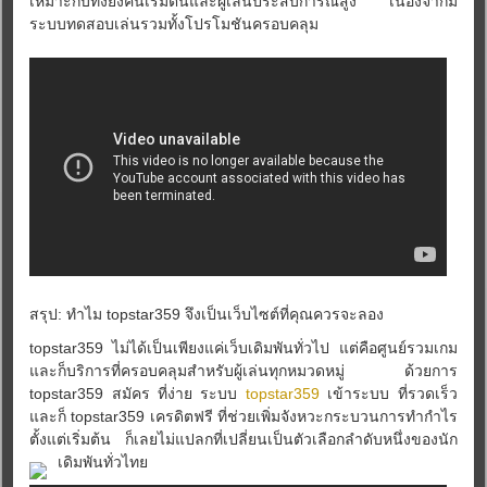
เหมาะกับทั้งยังคนเริ่มต้นและผู้เล่นประสบการณ์สูง เนื่องจากมี
ระบบทดสอบเล่นรวมทั้งโปรโมชันครอบคลุม
สรุป: ทำไม topstar359 จึงเป็นเว็บไซต์ที่คุณควรจะลอง
topstar359 ไม่ได้เป็นเพียงแค่เว็บเดิมพันทั่วไป แต่คือศูนย์รวมเกม
และก็บริการที่ครอบคลุมสำหรับผู้เล่นทุกหมวดหมู่ ด้วยการ
topstar359 สมัคร ที่ง่าย ระบบ
topstar359
เข้าระบบ ที่รวดเร็ว
และก็ topstar359 เครดิตฟรี ที่ช่วยเพิ่มจังหวะกระบวนการทำกำไร
ตั้งแต่เริ่มต้น ก็เลยไม่แปลกที่เปลี่ยนเป็นตัวเลือกลำดับหนึ่งของนัก
เดิมพันทั่วไทย