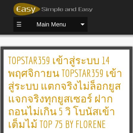
☰
Main Menu
TOPSTAR359 เข้าสู่ระบบ 14
พฤศจิกายน TOPSTAR359 เข้า
สู่ระบบ แตกจริงไม่ล็อกยูส
แจกจริงทุกยูสเซอร์ ฝาก
ถอนไม่เกิน 5 วิ โบนัสเข้า
เต็มไม้ TOP 75 BY FLORENE