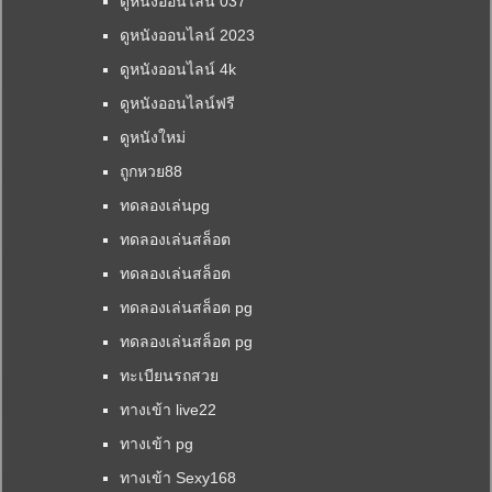
ดูหนังออนไลน์ 037
ดูหนังออนไลน์ 2023
ดูหนังออนไลน์ 4k
ดูหนังออนไลน์ฟรี
ดูหนังใหม่
ถูกหวย88
ทดลองเล่นpg
ทดลองเล่นสล็อต
ทดลองเล่นสล็อต
ทดลองเล่นสล็อต pg
ทดลองเล่นสล็อต pg
ทะเบียนรถสวย
ทางเข้า live22
ทางเข้า pg
ทางเข้า Sexy168