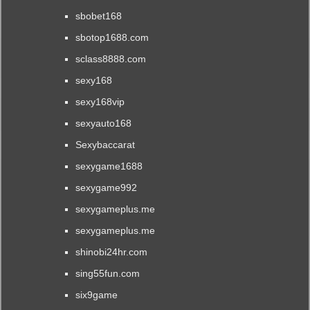
sbobet168
sbotop1688.com
sclass8888.com
sexy168
sexy168vip
sexyauto168
Sexybaccarat
sexygame1688
sexygame992
sexygameplus.me
sexygameplus.me
shinobi24hr.com
sing55fun.com
six9game