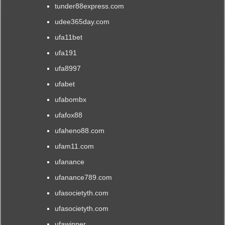
tunder88express.com
udee365day.com
ufa11bet
ufa191
ufa8997
ufabet
ufabombx
ufafox88
ufaheno88.com
ufam11.com
ufanance
ufanance789.com
ufasocietyth.com
ufasocietyth.com
ufawinner