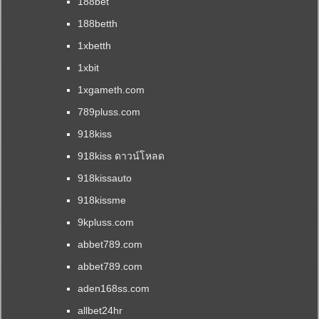
188bet
188betth
1xbetth
1xbit
1xgameth.com
789pluss.com
918kiss
918kiss ดาวน์โหลด
918kissauto
918kissme
9kpluss.com
abbet789.com
abbet789.com
aden168ss.com
allbet24hr