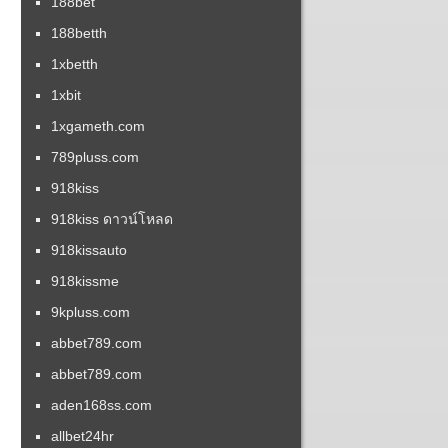
188bet
188betth
1xbetth
1xbit
1xgameth.com
789pluss.com
918kiss
918kiss ดาวน์โหลด
918kissauto
918kissme
9kpluss.com
abbet789.com
abbet789.com
aden168ss.com
allbet24hr