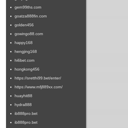
gem99ths.com
goatza888fin.com
golden456
gowingo88.com
happy168
hengjing168
hi6bet.com
hongkong456
https://sretthi99.bet/enter/
https://www.mfj889xx.com/
huayhit88
hydra888
ib888pro.bet
ib888pro.bet