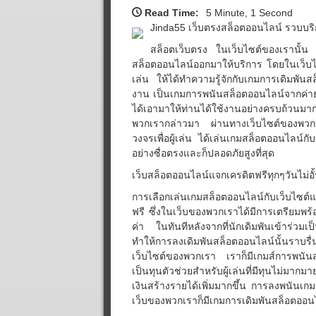
Read Time:
5 Minute, 1 Second
Jinda55 เว็บตรงสล็อตออนไลน์ รวบบ
สล็อตเว็บตรง ในเว็บไซต์ของเรานั้น 
สล็อตออนไลน์ออกมาให้บริการ โดยในเว็บไซ
เล่น ให้ได้ทำความรู้จักกับเกมการเดิมพั
งาน เป็นเกมการพนันสล็อตออนไลน์จากค่ายดัง
ได้เอามาให้ท่านได้ใช้งานอย่างครบถ้วนมา
พวกเรากล่าวมา ผ่านทางเว็บไซต์ของพวกเ
วงจรเพื่อผู้เล่น ได้เล่นเกมสล็อตออนไลน์กับ
อย่างซื่อตรงและก็ปลอดภัยสูงที่สุด
เว็บสล็อตออนไลน์แจกเครดิตฟรีทุกๆวันไม่อ
การเลือกเล่นเกมสล็อตออนไลน์กับเว็บไซต์แ
ฟรี ซึ่งในเว็บของพวกเราได้มีการเตรียมพร้อ
ค่า ในทันทีหลังจากที่นักเดิมพันเข้าร่วมเป
ทำให้การลงเดิมพันสล็อตออนไลน์นั้นราบรื่น
เว็บไซต์ของพวกเรา เราก็มีเกมส์การพนันสล
เป็นทุนตัวช่วยสำหรับผู้เล่นที่มีทุนไม่มา
เงินสร้างรายได้เพิ่มมากขึ้น การลงพนันเกม
เว็บของพวกเราก็มีเกมการเดิมพันสล็อตออนไล