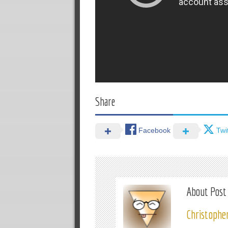
Share
Facebook
Twi
About Post
Christophe