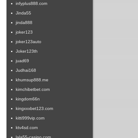
infyplus888.com
Jinda55
jinda888
joker123
joker123auto
Joker123th
juad69
Judhai168
khumsup888.me
kimchibetbet.com
kingdom66n
kingxxxbet123.com
kitti999vip.com
ktv4sd.com
lala55-casino.com