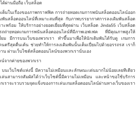
ด้ผ่านมือถือ เว็บสล็อต
จัดเต็มในเรื่องของภาพกราฟฟิค การถ่ายทอดเกมการพนันสล็อตออนไลน์ออก
งเดิมพันสล็อตออนไลน์ที่เหมาะสมที่สุด กับภาพบรรยากาศการลงเดิมพันสล็อต
าะพร้อม ให้บริการอย่างยอดเยี่ยมที่สุดผ่าน เว็บสล็อต Jinda55 เว็บสล็อต
ามารถถ่ายทอดเกมการพนันสล็อตออนไลน์ที่มีภาพเอฟเฟค ที่มีคุณภาพสูงให้
ีเยี่ยม มีการบนเว็บของพวกเรา ทำขึ้นมาเพื่อให้นักเดิมพันได้รับดู เกมการ
นตรีสุดตื่นเต้น ช่วยทำให้การลงเดิมพันนั้นเต็มเปี่ยมไปด้วยอรรถรส เราก็
้ใช้งาน ผ่านเว็บไซต์สล็อตออนไลน์ของพวกเรานั่นเอง
ลน์จากค่ายของพวกเรา
บนเว็บไซต์แห่งนี้ มีความไม่เหมือนและลักษณะเด่นมากไม่น้อยเลยทีเดียว
ู้เล่นสามารถสัมผัสได้ว่าเว็บไซต์นี้มีความไม่เหมือน และหน้าขอใช้บริการ
่าพวกเราจะรวบรวมจุดแข็งของการเล่นเกมสล็อตออนไลน์ผ่านทางเว็บของเรา
น