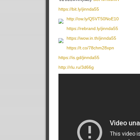
https://bit.ly/jinnda55
http://ow.ly/Q5VT50NoE10
https://rebrand.ly/jinnda55
https://wow.in.th/jinnda55
https://t.co/78chm28xpn
https://is.gd/jinnda55
http://rlu.ru/3d66g