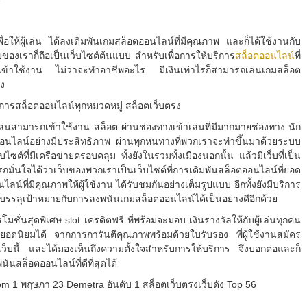
่อให้ผู้เล่น ได้ลงเดิมพันเกมสล็อตออนไลน์ที่มีคุณภาพ และก็ได้ใช้งานกับ
งเว็บของเราก็ถือเป็นเว็บไซต์ต้นแบบ สำหรับเพื่อการให้บริการ
สล็อตออนไลน์
ที่
นได้เข้าใช้งาน ไม่ว่าจะทำอาชีพอะไร มีเงินเท่าไรก็สามารถเล่นเกมสล็อต
อง
ิการสล็อตออนไลน์ทุกหมวดหมู่ สล็อตเว็บตรง
้เล่นสามารถเข้าใช้งาน สล็อต ผ่านช่องทางเข้าเล่นที่มีมากมายช่องทาง นัก
นไลน์อย่างมีประสิทธิภาพ ผ่านทุกหนทางที่พวกเราจะทำขึ้นมาด้วยระบบ
บไซต์ที่มีเครือข่ายครอบคลุม ทั้งยังในรวมทั้งเมืองนอกนั้น แล้วมีเว็บที่เป็น
ั่นใจได้ว่าเว็บของพวกเราเป็นเว็บไซต์ที่การเดิมพันสล็อตออนไลน์ที่ยอด
น์ที่มีคุณภาพให้ผู้ใช้งาน ได้รับชมกันอย่างเต็มรูปแบบ อีกทั้งยังมีบริการ
ามารถบรรลุเป้าหมายกับการลงพนันเกมสล็อตออนไลน์ได้เป็นอย่างดีอีกด้วย
รโมชั่นสุดพิเศษ slot เครดิตฟรี ที่พร้อมจะมอบ เงินรางวัลให้กับผู้เล่นทุกคน
ยอดนิยมได้ จากการการันตีคุณภาพพร้อมด้วยใบรับรอง พี่ผู้ใช้งานสมัคร
ว็บนี้ และได้มองเห็นถึงความตั้งใจสำหรับการให้บริการ จึงบอกต่อและก็
นันสล็อตออนไลน์ที่ดีที่สุดได้
com 1 พฤษภา 23 Demetra อันดับ 1 สล็อตเว็บตรงเว็บดัง Top 56