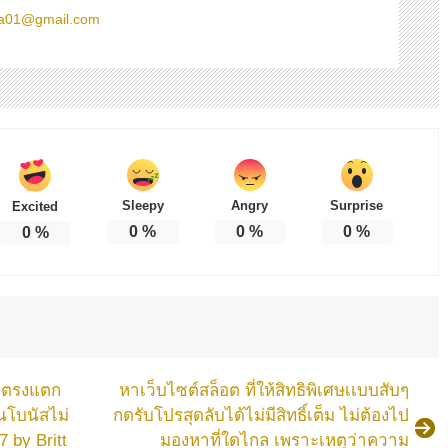
a01@gmail.com
Sleepy
Angry
Surprise
Excited
0
%
0
%
0
%
0
%
บน
26
Apr
23สล็อต
็บตรงแตก
หาเว็บไซต์สล็อต ที่ให้สิทธิพิเศษเเบบสับๆ
ว็บ
นโบนัสไม่
กดรับโปรสุดลับได้ไม่มีสิทธิ์เต็ม ไม่ต้องไป
ตรง
7 by Britt
มองหาที่ใดไกล เพราะเหตุว่าความ
ล็อต