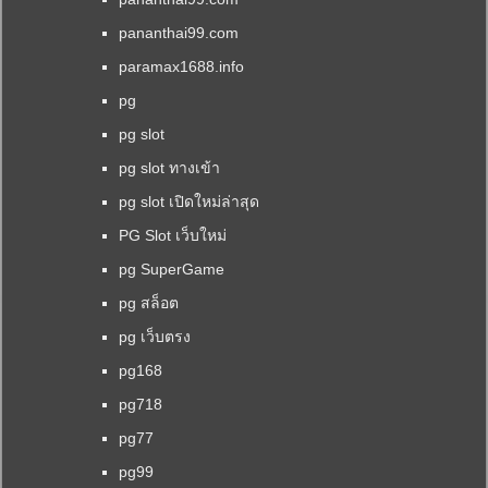
pananthai99.com
paramax1688.info
pg
pg slot
pg slot ทางเข้า
pg slot เปิดใหม่ล่าสุด
PG Slot เว็บใหม่
pg SuperGame
pg สล็อต
pg เว็บตรง
pg168
pg718
pg77
pg99