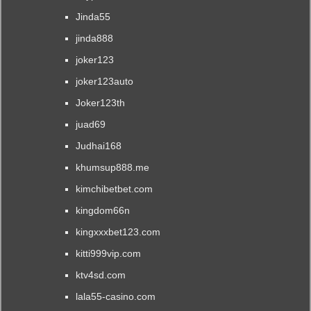
Jinda55
jinda888
joker123
joker123auto
Joker123th
juad69
Judhai168
khumsup888.me
kimchibetbet.com
kingdom66n
kingxxxbet123.com
kitti999vip.com
ktv4sd.com
lala55-casino.com