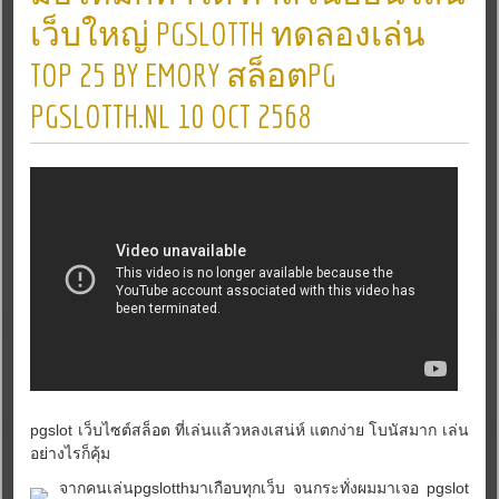
เว็บใหญ่ PGSLOTTH ทดลองเล่น
TOP 25 BY EMORY สล็อตPG
PGSLOTTH.NL 10 OCT 2568
pgslot เว็บไซต์สล็อต ที่เล่นแล้วหลงเสน่ห์ แตกง่าย โบนัสมาก เล่น
อย่างไรก็คุ้ม
จากคนเล่นpgslotthมาเกือบทุกเว็บ จนกระทั่งผมมาเจอ pgslot