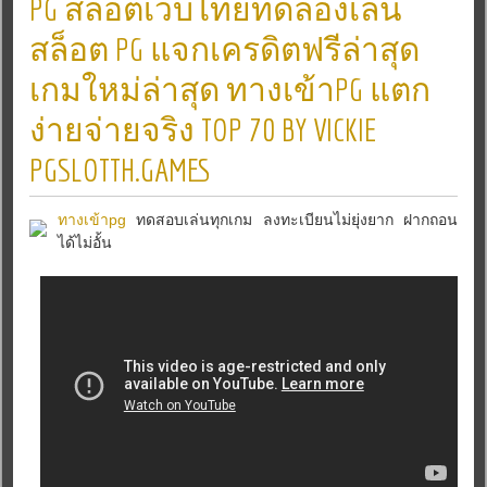
PG สล็อตเว็บไทยทดลองเล่น
แตก
สล็อต PG แจกเครดิตฟรีล่าสุด
ทุก
ตา
เกมใหม่ล่าสุด ทางเข้าPG แตก
มือ
ใหม่
ง่ายจ่ายจริง TOP 70 BY VICKIE
ก็
ทำได้
PGSLOTTH.GAMES
คา
สิ
ทางเข้าpg
ทดสอบเล่นทุกเกม ลงทะเบียนไม่ยุ่งยาก ฝากถอน
โน
ได้ไม่อั้น
ออนไลน์
เว็บ
ใหญ่
pgslotth
ทดลอง
เล่น
Top
25
by
Emory
สล็อตpg