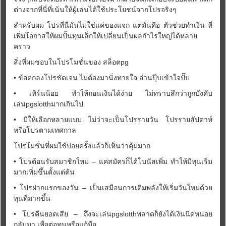
ต่างจากที่นี่ที่เน้นให้ผู้เล่นได้ใช้ประโยชน์จากโปรจริงๆ
สำหรับผม โปรที่นี่มันไม่ใช่แค่ของแจก แต่มันคือ ตัวช่วยทำเงิน ที่
เพิ่มโอกาสให้ผมปั้นทุนเล็กให้เปลี่ยนเป็นผลกำไรใหญ่ได้หลาย
คราว
สิ่งที่ผมชอบในโปรโมชั่นของ สล็อตpg
• ข้อตกลงโปรชัดเจน ไม่ต้องมานั่งทายใจ อ่านปุ๊บเข้าใจปั๊บ
• เทิร์นน้อย ทำให้ถอนเงินได้ง่าย ไม่ทราบสึกว่าถูกบังคับ
เล่นpgslotthมากเกินไป
• มีให้เลือกหลายแบบ ไม่ว่าจะเป็นโปรรายวัน โปรรายสัปดาห์
หรือโปรตามเทศกาล
โปรโมชั่นที่ผมใช้บ่อยครั้งแล้วก็เห็นว่าคุ้มมาก
• โปรต้อนรับสมาชิกใหม่ – แค่สมัครก็ได้โบนัสเพิ่ม ทำให้มีทุนเริ่ม
มากเพิ่มขึ้นตั้งแต่ต้น
• โปรฝากแรกของวัน – เป็นเสมือนการเติมพลังให้เริ่มวันใหม่ด้วย
ทุนที่มากขึ้น
• โปรคืนยอดเสีย – ถึงจะเล่นpgslotthพลาดก็ยังได้เงินนิดหน่อย
กลับมา เพื่อต่อทุนหรือแก้มือ