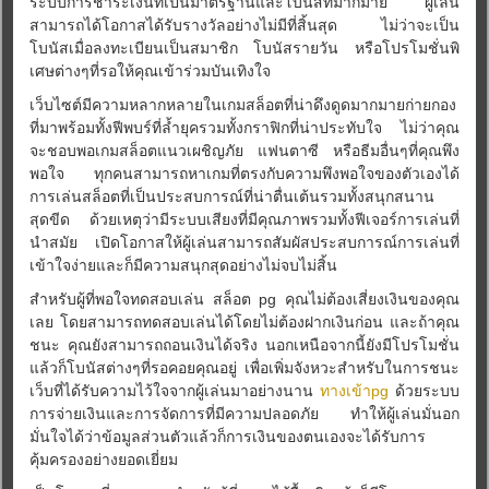
ระบบการชำระเงินที่เป็นมาตรฐานและโบนัสที่มากมาย ผู้เล่น
สามารถได้โอกาสได้รับรางวัลอย่างไม่มีที่สิ้นสุด ไม่ว่าจะเป็น
โบนัสเมื่อลงทะเบียนเป็นสมาชิก โบนัสรายวัน หรือโปรโมชั่นพิ
เศษต่างๆที่รอให้คุณเข้าร่วมบันเทิงใจ
เว็บไซต์มีความหลากหลายในเกมสล็อตที่น่าดึงดูดมากมายก่ายกอง
ที่มาพร้อมทั้งฟีพบร์ที่ล้ำยุครวมทั้งกราฟิกที่น่าประทับใจ ไม่ว่าคุณ
จะชอบพอเกมสล็อตแนวเผชิญภัย แฟนตาซี หรือธีมอื่นๆที่คุณพึง
พอใจ ทุกคนสามารถหาเกมที่ตรงกับความพึงพอใจของตัวเองได้
การเล่นสล็อตที่เป็นประสบการณ์ที่น่าตื่นเต้นรวมทั้งสนุกสนาน
สุดขีด ด้วยเหตุว่ามีระบบเสียงที่มีคุณภาพรวมทั้งฟีเจอร์การเล่นที่
นำสมัย เปิดโอกาสให้ผู้เล่นสามารถสัมผัสประสบการณ์การเล่นที่
เข้าใจง่ายและก็มีความสนุกสุดอย่างไม่จบไม่สิ้น
สำหรับผู้ที่พอใจทดสอบเล่น สล็อต pg คุณไม่ต้องเสี่ยงเงินของคุณ
เลย โดยสามารถทดสอบเล่นได้โดยไม่ต้องฝากเงินก่อน และถ้าคุณ
ชนะ คุณยังสามารถถอนเงินได้จริง นอกเหนือจากนี้ยังมีโปรโมชั่น
แล้วก็โบนัสต่างๆที่รอคอยคุณอยู่ เพื่อเพิ่มจังหวะสำหรับในการชนะ
เว็บที่ได้รับความไว้ใจจากผู้เล่นมาอย่างนาน
ทางเข้าpg
ด้วยระบบ
การจ่ายเงินและการจัดการที่มีความปลอดภัย ทำให้ผู้เล่นมั่นอก
มั่นใจได้ว่าข้อมูลส่วนตัวแล้วก็การเงินของตนเองจะได้รับการ
คุ้มครองอย่างยอดเยี่ยม