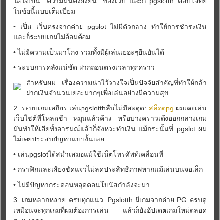
ใส่ใจเป็น “ความมั่นคงยั่งยืน” ของเว็บ และก็ pgslotth ตอบโจทย์
ในข้อนี้แบบเต็มเปี่ยม
• เป็น เว็บตรงจากค่าย pgslot ไม่มีตัวกลาง ทำให้การชำระเงิน
และก็ระบบเกมไม่อ้อมค้อม
• ไม่มีความเป็นมาโกง รวมทั้งมีผู้เล่นเยอะๆยืนยันได้
• ระบบการคลังแน่ชัด ฝากถอนตรงเวลาทุกคราว
สำหรับผม เรื่องความน่าไว้วางใจเป็นปัจจัยสำคัญที่ทำให้กล้า
ฝากเงินจำนวนเยอะมากๆเพื่อเล่นอย่างมีความสุข
2. ระบบเกมเสถียร เล่นpgslotthลื่นไม่มีสะดุด:
สล็อตpg
ผมเคยเล่น
เว็บไซต์ที่โหลดช้า หมุนแล้วค้าง หรือบางคราวเด้งออกกลางเกม
มันทำให้เสียทั้งอารมณ์แล้วก็จังหวะทำเงิน แม้กระนั้นที่ pgslot ผม
ไม่เคยประสบปัญหาแบบงั้นเลย
• เล่นpgslotได้สม่ำเสมอแม้ใช้เน็ตโทรศัพท์เคลื่อนที่
• กราฟิกและเสียงชัดแจ๋วไม่ลดประสิทธิภาพหากแม้เล่นบนจอเล็ก
• ไม่มีปัญหากระดอนหลุดตอนโบนัสกำลังจะมา
3. เกมหลากหลาย ครบทุกแนว: Pgslotth มีเกมจากค่าย PG ครบดู
เหมือนจะทุกเกมที่ผมต้องการเล่น แล้วก็ยังอัปเดตเกมใหม่ตลอด