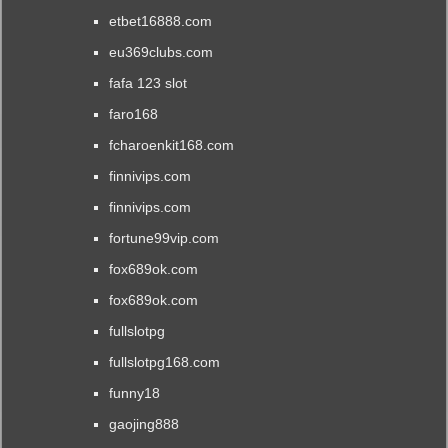
etbet16888.com
eu369clubs.com
fafa 123 slot
faro168
fcharoenkit168.com
finnivips.com
finnivips.com
fortune99vip.com
fox689ok.com
fox689ok.com
fullslotpg
fullslotpg168.com
funny18
gaojing888