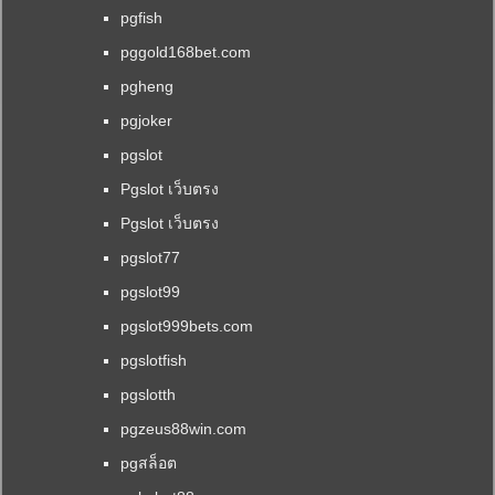
pgfish
pggold168bet.com
pgheng
pgjoker
pgslot
Pgslot เว็บตรง
Pgslot เว็บตรง
pgslot77
pgslot99
pgslot999bets.com
pgslotfish
pgslotth
pgzeus88win.com
pgสล็อต