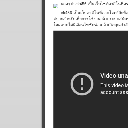
ผลสรุป: ek456 เป็นเว็บไซต์คาสิโนที่คร
ek456 เป็นเว็บคาสิโนที่ตอบโจทย์อ
สบายสำหรับเพื่อการใช้งาน ด้วยระบบสมัครแ
ใหม่แบบไม่มีเงื่อนไขซับซ้อน ถ้าเกิดคุณกำล