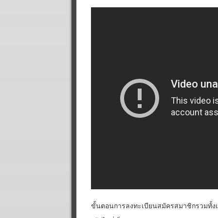
ขั้นตอนการลงทะเบียนสมัครสมาชิกรวมทั้งเร