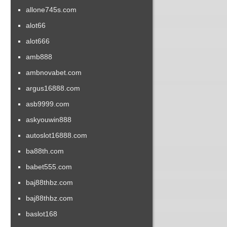
allone745s.com
alot66
alot666
amb888
ambnovabet.com
argus16888.com
asb9999.com
askyouwin888
autoslot16888.com
ba88th.com
babet555.com
baj88thbz.com
baj88thbz.com
baslot168