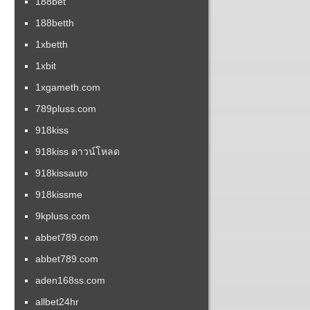
188bet
188betth
1xbetth
1xbit
1xgameth.com
789pluss.com
918kiss
918kiss ดาวน์โหลด
918kissauto
918kissme
9kpluss.com
abbet789.com
abbet789.com
aden168ss.com
allbet24hr