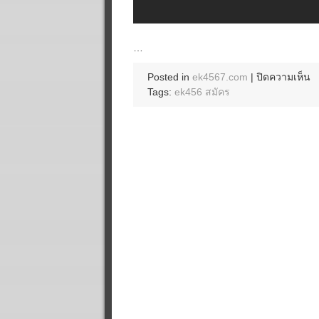
…
บ
Posted in
ek4567.com
|
ปิดความเห็น
e
Tags:
ek456 สมัคร
เข
สู่
ร
5
ธ
e
มี
ทุ
เ
ที่
อ
เล
ไม
อั
ย