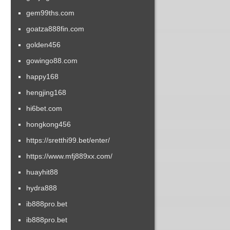
gem99ths.com
goatza888fin.com
golden456
gowingo88.com
happy168
hengjing168
hi6bet.com
hongkong456
https://sretthi99.bet/enter/
https://www.mfj889xx.com/
huayhit88
hydra888
ib888pro.bet
ib888pro.bet