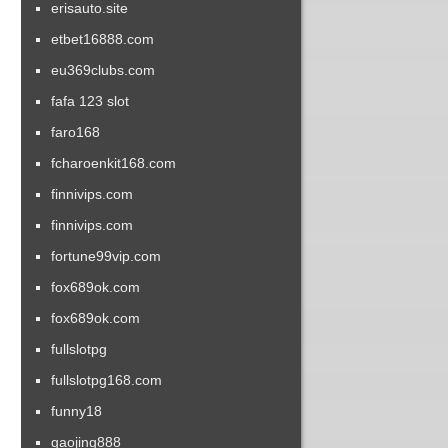
erisauto.site
etbet16888.com
eu369clubs.com
fafa 123 slot
faro168
fcharoenkit168.com
finnivips.com
finnivips.com
fortune99vip.com
fox689ok.com
fox689ok.com
fullslotpg
fullslotpg168.com
funny18
gaojing888