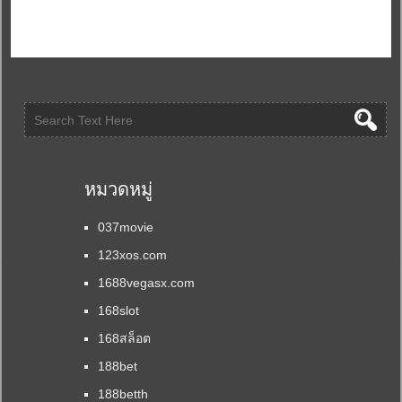
สิ
โน
ออนไลน์
เจ้า
ใหญ่
ถอน
ได้
จริง
แจก
หมวดหมู่
ไอ
โฟน
17
037movie
ฝาก-
123xos.com
ถอน
ไม่มี
1688vegasx.com
ขั้น
168slot
ต่ำ
มี
168สล็อต
เกม
188bet
ให้
188betth
เลือก