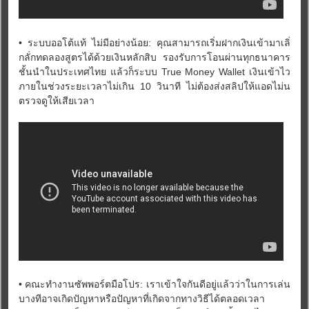
• ระบบออโต้แท้ ไม่มีอย่างน้อย: คุณสามารถเริ่มฝากเงินเข้ามาเลิ่
กลั่กทดลองสูตรได้ด้วยเงินหลักสิบ รองรับการโอนผ่านทุกธนาคาร
ชั้นนำในประเทศไทย แล้วก็ระบบ True Money Wallet เงินเข้าไว
ภายในช่วงระยะเวลาไม่เกิน 10 วินาที ไม่ต้องส่งสลิปให้แอดไม่น
ตรวจดูให้เสียเวลา
• คณะทำงานซัพพอร์ตมือโปร: เราเข้าใจกันดีอยู่แล้วว่าในการเล่น
บางทีอาจเกิดปัญหาหรือปัญหาที่เกิดจากทางวิธีได้ตลอดเวลา