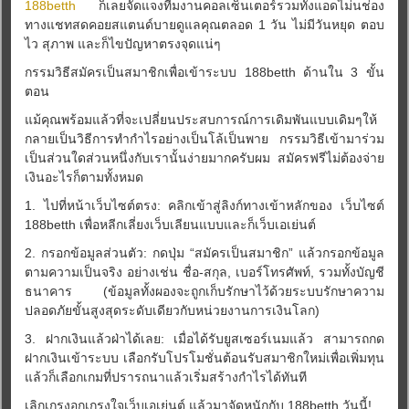
188betth
ก็เลยจัดแจงทีมงานคอลเซ็นเตอร์รวมทั้งแอดไม่นช่อง
ทางแชทสดคอยสแตนด์บายดูแลคุณตลอด 1 วัน ไม่มีวันหยุด ตอบ
ไว สุภาพ และก็ไขปัญหาตรงจุดแน่ๆ
กรรมวิธีสมัครเป็นสมาชิกเพื่อเข้าระบบ 188betth ด้านใน 3 ขั้น
ตอน
แม้คุณพร้อมแล้วที่จะเปลี่ยนประสบการณ์การเดิมพันแบบเดิมๆให้
กลายเป็นวิธีการทำกำไรอย่างเป็นโล้เป็นพาย กรรมวิธีเข้ามาร่วม
เป็นส่วนใดส่วนหนึ่งกับเรานั้นง่ายมากครับผม สมัครฟรีไม่ต้องจ่าย
เงินอะไรก็ตามทั้งหมด
1. ไปที่หน้าเว็บไซต์ตรง: คลิกเข้าสู่ลิงก์ทางเข้าหลักของ เว็บไซต์
188betth เพื่อหลีกเลี่ยงเว็บเลียนแบบและก็เว็บเอเย่นต์
2. กรอกข้อมูลส่วนตัว: กดปุ่ม “สมัครเป็นสมาชิก” แล้วกรอกข้อมูล
ตามความเป็นจริง อย่างเช่น ชื่อ-สกุล, เบอร์โทรศัพท์, รวมทั้งบัญชี
ธนาคาร (ข้อมูลทั้งผองจะถูกเก็บรักษาไว้ด้วยระบบรักษาความ
ปลอดภัยขั้นสูงสุดระดับเดียวกับหน่วยงานการเงินโลก)
3. ฝากเงินแล้วฝ่าได้เลย: เมื่อได้รับยูสเซอร์เนมแล้ว สามารถกด
ฝากเงินเข้าระบบ เลือกรับโปรโมชั่นต้อนรับสมาชิกใหม่เพื่อเพิ่มทุน
แล้วก็เลือกเกมที่ปรารถนาแล้วเริ่มสร้างกำไรได้ทันที
เลิกเกรงอกเกรงใจเว็บเอเย่นต์ แล้วมาจัดหนักกับ 188betth วันนี้!