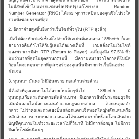
สัญญาณตรงมาจากค่ายผู้พัฒนาเกมสุดยอด เจ้าหน้าที่หลังบ้าน
ไม่มีสิทธิ์เข้าไปแทรกแซงหรือปรับปรุงแก้ไขระบบ Random
Number Generator (RNG) ได้เลย ทุกการสปินของคุณจึงโปร่งใส
รวมทั้งชอบธรรมที่สุด
2. อัตราจ่ายสูงขึ้นยิ่งกว่าเว็บไซต์ทั่วๆไป (RTP สูงลิ่ว)
เมื่อไม่ต้องหักเปอร์เซ็นต์ไปจ่ายให้เอเย่นต์คนกลาง 188betth ก็เลย
สามารถคืนกำไรให้กับผู้เล่นได้อย่างเต็มที่ เกมสล็อตในเว็บไซต์
ของพวกเรามีค่า RTP (Return to Player) เฉลี่ยสูงถึง 97.5% ซึ่ง
นับว่ามากที่สุดในอุตสาหกรรมนี้ มีความหมายว่าโอกาสที่โบนัส
ก้อนโตจะหมุนมาตกที่ยูสเซอร์ของคุณนั้นมีมากกว่าเว็บอื่นอย่าง
ชัดเจน
3. ทุนหนา มั่นคง ไม่มีอันตราย ถอนล้านจ่ายล้าน
นี่คือสิ่งที่คุณจะหาไม่ได้จากเว็บเล็กๆทั่วไป 188betth มี
ทุนหมุนเวียนระดับหลายพันล้านบาท มีเอกสารสิทธิ์ประกอบธุรกิจ
เดิมพันออนไลน์อย่างแม่นยำตามกฎหมายสากล ด้วยเหตุผลดัง
กล่าว ไม่ว่าคุณจะดวงเฮงปั่นสล็อตแตกแจ็คพอตใหญ่หลักแสนหรือ
หลักล้านบาท ระบบฝาก-ถอนออโต้ของพวกเราก็พร้อมโอนเงินฝาก
บัญชีคุณภายในช่วงระยะเวลาไม่กี่วินาที ไม่มีการล็อกยูส ไม่มีการ
ปิดเว็บไซต์หนีแน่ๆ