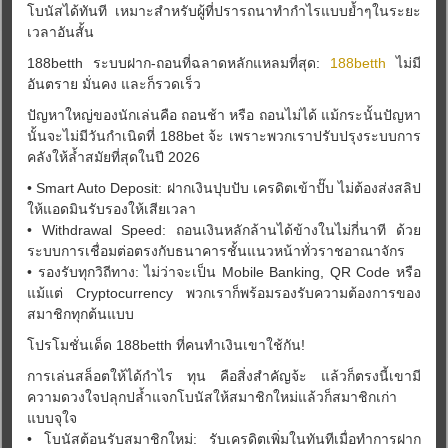
โบนัสได้ทันที เหมาะสำหรับผู้ที่ปรารถนาทำกำไรแบบย้ำๆในระยะ
เวลาอันสั้น
188betth ระบบฝาก-ถอนที่ฉลาดหลักแหลมที่สุด:
188betth
ไม่มี
อันตราย มั่นคง และก็รวดเร็ว
ปัญหาใหญ่ของนักเล่นคือ ถอนช้า หรือ ถอนไม่ได้ แม้กระนั้นปัญหา
นั้นจะไม่มีวันกำเนิดที่ 188bet จ้ะ เพราะพวกเราปรับปรุงระบบการ
คลังให้ล้ำสมัยที่สุดในปี 2026
• Smart Auto Deposit: ฝากเงินปุบปับ เครดิตเข้าปั๊บ ไม่ต้องส่งสลิป
ให้แอดมินรับรองให้เสียเวลา
• Withdrawal Speed: ถอนเงินหลักล้านได้ข้างในไม่กี่นาที ด้วย
ระบบการเชื่อมต่อตรงกับธนาคารชั้นแนวหน้าทั่วราชอาณาจักร
• รองรับทุกวิถีทาง: ไม่ว่าจะเป็น Mobile Banking, QR Code หรือ
แม้แต่ Cryptocurrency พวกเราก็พร้อมรองรับความต้องการของ
สมาชิกทุกต้นแบบ
โปรโมชั่นเด็ด 188betth ที่คนทำเงินเขาใช้กัน!
การเล่นสล็อตให้ได้กำไร ทุน คือสิ่งสำคัญจ้ะ แล้วก็ตรงนี้เขามี
ความดวงใจปลุกปล้ำแจกโบนัสให้สมาชิกใหม่แล้วก็สมาชิกเก่า
แบบจุใจ
• โบนัสต้อนรับสมาชิกใหม่: รับเครดิตเพิ่มในทันทีเมื่อทำการฝาก