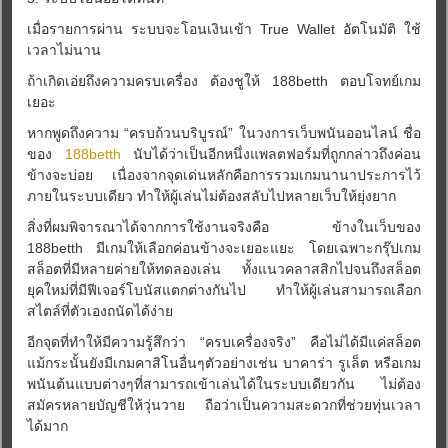
เมื่อรายการผ่าน ระบบจะโอนเงินเข้า True Wallet อัตโนมัติ ใช้
เวลาไม่นาน
ถ้าเกิดเอ่ยถึงความครบเครื่อง ต้องชูให้ 188betth ตอบโจทย์เกม
เยอะ
หากพูดถึงความ “ครบถ้วนบริบูรณ์” ในวงการเว็บพนันออนไลน์ ชื่อ
ของ
188betth
นับได้ว่าเป็นอีกหนึ่งแพลตฟอร์มที่ถูกกล่าวถึงค่อน
ข้างจะบ่อย เนื่องจากจุดเด่นหลักคือการรวมเกมนานาประการไว้
ภายในระบบเดียว ทำให้ผู้เล่นไม่ต้องสลับไปหลายเว็บให้ยุ่งยาก
สิ่งที่ผมพิจารณาได้จากการใช้งานจริงคือ ข้างในเว็บของ
188betth มีเกมให้เลือกค่อนข้างจะเยอะแยะ โดยเฉพาะกรุ๊ปเกม
สล็อตที่มีหลายค่ายให้ทดลองเล่น ทั้งแนวคลาสสิกไปจนถึงสล็อต
ยุคใหม่ที่มีฟีเจอร์โบนัสแตกต่างกันไป ทำให้ผู้เล่นสามารถเลือก
สไตล์ที่ตัวเองถนัดได้ง่าย
อีกจุดที่ทำให้มีความรู้สึกว่า “ครบเครื่องจริง” คือไม่ได้มีแค่สล็อต
แม้กระนั้นยังมีเกมคาสิโนอื่นๆตัวอย่างเช่น บาคาร่า รูเล็ต หรือเกม
พนันต้นแบบต่างๆที่สามารถเข้าเล่นได้ในระบบเดียวกัน ไม่ต้อง
สมัครหลายบัญชีให้วุ่นวาย ถือว่าเป็นความสะดวกที่ช่วยทุ่นเวลา
ได้มาก