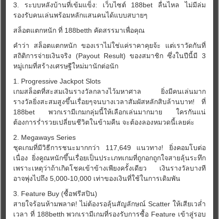
3. ระบบหลังบ้านที่เข้มแข็ง: เว็บไซต์ 188bet ลื่นไหล ไม่มีล่ม
รองรับคนเล่นพร้อมหลักแสนคนได้แบบสบายๆ
สล็อตแตกหนัก ที่ 188betth คัดสรรมาเพื่อคุณ
คำว่า สล็อตแตกหนัก ของเราไม่ใช่แค่ราคาคุยจ้ะ แต่เราวัดกันที่
สถิติการจ่ายเงินจริง (Payout Result) ของสมาชิก ซึ่งในปีนี้มี 3
หมู่เกมที่สร้างเศรษฐีใหม่มานักต่อนัก
1. Progressive Jackpot Slots
เกมสล็อตที่สะสมเงินรางวัลกลางไว้มหาศาล ยิ่งมีคนเล่นมาก
รางวัลยิ่งสะสมสูงขึ้นเรื่อยๆจนบางเวลาสัมผัสหลักสิบล้านบาท! ที่
188bet พวกเรามีเกมกลุ่มนี้ให้เลือกเล่นมากมาย ใครกันแน่
ต้องการร่ำรวยเปลี่ยนชีวิตในข้ามคืน จะต้องลองหมวดนี้เลยค่ะ
2. Megaways Series
ชุดเกมที่มีวิธีการชนะมากกว่า 117,649 แนวทาง! ยิ่งคอมโบต่อ
เนื่อง ยิ่งคูณหนักขึ้นเรื่อยเป็นประเภทเกมที่ถูกอกถูกใจสายลุ้นระทึก
เพราะเหตุว่าถ้าเกิดโชคเข้าข้างเพียงครั้งเดียว เงินรางวัลบางที
อาจพุ่งไปถึง 5,000-10,000 เท่าของเงินที่ใช้ในการเดิมพัน
3. Feature Buy (ซื้อฟรีสปิน)
สายใจร้อนห้ามพลาด! ไม่ต้องรอลุ้นสัญลักษณ์ Scatter ให้เสียเวล่ำ
เวลา ที่ 188betth พวกเรามีเกมที่รองรับการซื้อ Feature เข้าสู่รอบ