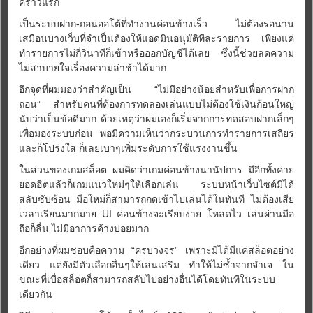
คราวแรก
Top
67
เป็นระบบฝาก-ถอนออโต้ที่ทำงานค่อนข้างเร็ว ไม่ต้องรอนาน
by
เสมือนบางเว็บที่จำเป็นต้องให้แอดมินอนุมัติทีละรายการ เพียงแค่
Lelia
ทำรายการไม่กี่วินาทีก็เข้าหรือออกบัญชีได้เลย ซึ่งนี้ช่วยลดความ
188betths.com
ไม่สาบายใจเรื่องความล่าช้าได้มาก
16
อีกจุดที่ผมมองว่าสำคัญเป็น “ไม่มีอย่างน้อยสำหรับเพื่อการฝาก
JUN
ถอน” สำหรับคนที่ต้องการทดลองเล่นแบบไม่ต้องใช้เงินก้อนใหญ่
69
นับว่าเป็นข้อดีมาก ด้วยเหตุว่าผมเองก็เริ่มจากการทดสอบฝากเล็กๆ
คา
เพื่อมองระบบก่อน พอมีความเห็นว่ากระบวนการทำรายการเสถียร
สิ
และก็โปร่งใส ก็เลยเบาๆเพิ่มระดับการใช้แรงงานขึ้น
โน
ออนไลน์
ในส่วนของเกมสล็อต ผมคิดว่าเกมค่อนข้างนานัปการ มีอีกทั้งค่าย
ยอดฮิตแล้วก็เกมแนวใหม่ๆให้เลือกเล่น ระบบหน้าเว็บไซต์มิได้
สลับซับซ้อน มือใหม่ก็สามารถกดเข้าไปเล่นได้ในทันที ไม่ต้องเสีย
เวลาเรียนมากมาย UI ค่อนข้างจะเรียบง่าย โหลดไว เล่นผ่านมือ
ถือก็ลื่น ไม่มีอาการค้างบ่อยมาก
อีกอย่างที่ผมชอบคือความ “ครบวงจร” เพราะมิได้มีแค่สล็อตอย่าง
เดียว แต่ยังมีตัวเลือกอื่นๆให้เล่นเสริม ทำให้ไม่ซ้ำจากจำเจ ใน
ขณะที่เบื่อสล็อตก็สามารถสลับไปอย่างอื่นได้โดยทันทีในระบบ
เดียวกัน