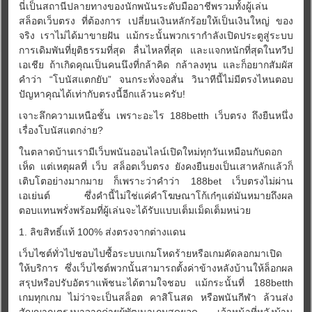
นี่เป็นสถานีปลายทางของนักพนันระดับมืออาชีพรวมทั้งผู้เล่น
สล็อตเว็บตรง ที่ต้องการ เปลี่ยนเงินหลักร้อยให้เป็นเงินใหญ่ ของ
จริง เราไม่ได้มาขายฝัน แม้กระนั้นพวกเรากำลังเปิดประตูสู่ระบบ
การเดิมพันที่ยุติธรรมที่สุด ลื่นไหลที่สุด และแจกหนักที่สุดในทวีป
เอเชีย ถ้าเกิดคุณเป็นคนนึงที่กล้าคิด กล้าลงทุน และก็อยากสัมผัส
คำว่า “โบนัสแตกยับ” จนกระทั่งจอสั่น วินาทีนี้ไม่มีตรงไหนตอบ
ปัญหาคุณได้เท่ากับตรงนี้อีกแล้วนะครับ!
เจาะลึกความเหนือชั้น เพราะอะไร 188betth เว็บตรง ถึงยืนหนึ่ง
เรื่องโบนัสแตกง่าย?
ในตลาดบ้านเรามีเว็บพนันออนไลน์เปิดใหม่ทุกวันเหมือนกับดอก
เห็ด แต่เหตุผลที่ เว็บ สล็อตเว็บตรง ยังคงยืนยงเป็นเสาหลักแล้วก็
เติบโตอย่างมากมาย ก็เพราะว่าคำว่า 188bet เว็บตรงไม่ผ่าน
เอเย่นต์ ซึ่งคำนี้ไม่ใช่แค่คำโฆษณาโก้เก๋ๆแต่มันหมายถึงผล
ตอบแทนพรั่งพร้อมที่ผู้เล่นจะได้รับแบบเต็มเม็ดเต็มหน่วย
1. ลิขสิทธิ์แท้ 100% ส่งตรงจากต่างแดน
เว็บไซต์ทั่วไปชอบไปซื้อระบบเกมโหดร้ายหรือเกมคัดลอกมาเปิด
ให้บริการ ซึ่งเว็บไซต์พวกนั้นสามารถตั้งค่าข้างหลังบ้านให้ล็อกผล
สรุปหรือปรับอัตราแพ้ชนะได้ตามใจชอบ แม้กระนั้นที่ 188betth
เกมทุกเกม ไม่ว่าจะเป็นสล็อต คาสิโนสด หรือพนันกีฬา ล้วนส่ง