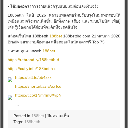
• ใช้มองอัตราการจ่ายแล้วก็รูปแบบเกมก่อนลงเงินจริง
188betth ในปี 2026 หลายแพลตฟอร์มปรับปรุงโหมดทดสอบให้
เหมือนเกมจริงมากเพิ่มขึ้น อีกทั้งภาพ เสียง และระบบโบนัส เพื่อผู้
เล่นรู้เรื่องเกมได้ก่อนที่จะคิดที่จะตัดสินใจ
สล็อตเว็บไทย 188betth
188bet
188betthd.com 21 พฤษภา 2026
Bradly อยากรวยต้องลอง สล็อตออนไลน์สมัครฟรี Top 75
ขอขอบคุณมากweb
188bet
https://rebrand.ly/188betth-d
https://cutly.info/188betth-d
https://bitt.to/eb4zxk
https://shorturl.asia/axTcu
https://t.co/1Nm4m0XvpN
…
บน
Posted in
188bet
|
ปิดความเห็น
188betth
Tags:
188betth
คา