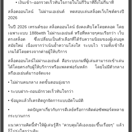
• เงินเข้า–ออกรวดเร็วทันใจภายในไม่กี่วินาทีถึงไม่กี่นาที
สล็อตออนไลน์ ไม่ผ่านเอเย่นต์ ทดสอบเล่นสล็อตเว็บไซต์ตรงปี
2026
ในปี 2026 เทรนด์ของ สล็อตออนไลน์ ยังคงเติบโตโดยตลอด โดย
เฉพาะแบบ 188betth ไม่ผ่านเอเย่นต์ หรือที่หลายๆคนเรียกว่า เว็บ
ตรงสล็อต ซึ่งเปลี่ยนเป็นตัวเลือกที่ได้รับความนิยมของผู้เล่นยุค
สมัยใหม่ เนื่องจากว่าเน้นย้ำความโล่งใส ระบบไว รวมทั้งเข้าถึง
เกมได้โดยตรงจากค่ายผู้ให้บริการ
สล็อตออนไลน์ไม่ผ่านเอเย่นต์ คือระบบเกมที่ผู้เล่นสามารถเข้าเล่น
ได้โดยตรงกับผู้ให้บริการหรือแพลตฟอร์มหลัก โดยไม่มีตัวกลาง
หรือเอเย่นต์มารอจัดแจง
• ไม่ผ่านคนกลาง ลดขั้นตอนยุ่งยาก
• ระบบฝาก–ถอนมักรวดเร็วทันใจกว่า
• ข้อมูลแล้วก็เครดิตถูกจัดการแบบอัตโนมัติ
• ลดปัญหาเกี่ยวกับการดีเลย์หรือการติดต่อซัพพอร์ตหลาย
กระบวนการ
แนวความคิดนี้ทำให้ผู้เล่นรู้สึก “ควบคุมได้เองเยอะขึ้นเรื่อยๆ” แล้ว
ก็โปร่งใสกว่าเดิม