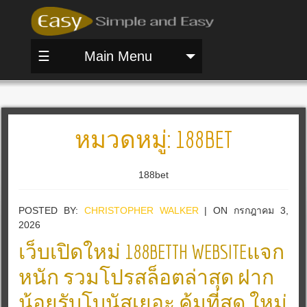
☰
Main Menu
หมวดหมู่:
188BET
188bet
POSTED BY:
CHRISTOPHER WALKER
| ON กรกฎาคม 3,
2026
เว็บเปิดใหม่ 188BETTH WEBSITEแจก
หนัก รวมโปรสล็อตล่าสุด ฝาก
น้อยรับโบนัสเยอะ คุ้มที่สุด ใหม่