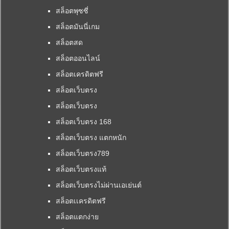
สล็อตพุซซี่
สล็อตมันนี่เกม
สล็อตสด
สล็อตออนไลน์
สล็อตเครดิตฟรี
สล็อตเว็บตรง
สล็อตเว็บตรง
สล็อตเว็บตรง 168
สล็อตเว็บตรง แตกหนัก
สล็อตเว็บตรง789
สล็อตเว็บตรงแท้
สล็อตเว็บตรงไม่ผ่านเอเย่นต์
สล็อตเเครดิตฟรี
สล็อตแตกง่าย