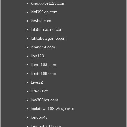
kingxxxbet123.com
kitti999vip.com
ktv4sd.com
lala55-casino.com
lalikabetsgame.com
lcbet444.com
lion123
lionth168.com
lionth168.com
Live22
live22slot
lnw365bet.com
lockdown168 เข้าสู่ระบบ
london45
london6789.com