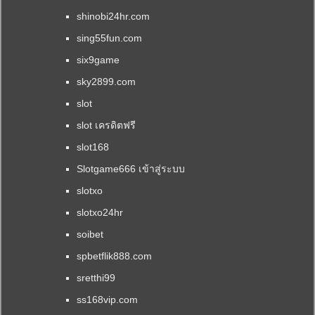
shinobi24hr.com
sing55fun.com
six9game
sky2899.com
slot
slot เครดิตฟรี
slot168
Slotgame666 เข้าสู่ระบบ
slotxo
slotxo24hr
soibet
spbetflik888.com
sretthi99
ss168vip.com