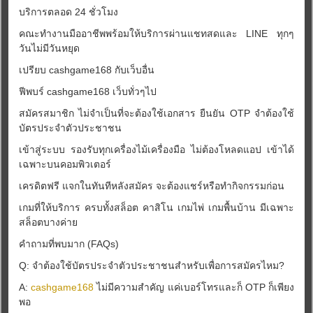
บริการตลอด 24 ชั่วโมง
คณะทำงานมืออาชีพพร้อมให้บริการผ่านแชทสดและ LINE ทุกๆ
วันไม่มีวันหยุด
เปรียบ cashgame168 กับเว็บอื่น
ฟีพบร์ cashgame168 เว็บทั่วๆไป
สมัครสมาชิก ไม่จำเป็นที่จะต้องใช้เอกสาร ยืนยัน OTP จำต้องใช้
บัตรประจำตัวประชาชน
เข้าสู่ระบบ รองรับทุกเครื่องไม้เครื่องมือ ไม่ต้องโหลดแอป เข้าได้
เฉพาะบนคอมพิวเตอร์
เครดิตฟรี แจกในทันทีหลังสมัคร จะต้องแชร์หรือทำกิจกรรมก่อน
เกมที่ให้บริการ ครบทั้งสล็อต คาสิโน เกมไพ่ เกมพื้นบ้าน มีเฉพาะ
สล็อตบางค่าย
คำถามที่พบมาก (FAQs)
Q: จำต้องใช้บัตรประจำตัวประชาชนสำหรับเพื่อการสมัครไหม?
A:
cashgame168
ไม่มีความสำคัญ แค่เบอร์โทรและก็ OTP ก็เพียง
พอ