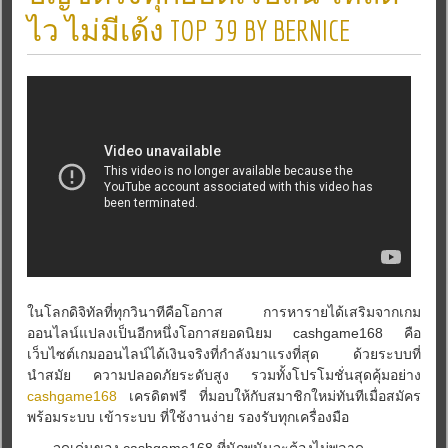
ไว ไม่มีเด้ง TOP 39 BY BERNICE
ในโลกดิจิทัลที่ทุกวินาทีคือโอกาส การหารายได้เสริมจากเกม
ออนไลน์แปลงเป็นอีกหนึ่งโอกาสยอดนิยม cashgame168 คือ
เว็บไซต์เกมออนไลน์ได้เงินจริงที่กำลังมาแรงที่สุด ด้วยระบบที่
นำสมัย ความปลอดภัยระดับสูง รวมทั้งโปรโมชั่นสุดคุ้มอย่าง
cashgame168
เครดิตฟรี ที่มอบให้กับสมาชิกใหม่ทันทีเมื่อสมัคร
พร้อมระบบ เข้าระบบ ที่ใช้งานง่าย รองรับทุกเครื่องมือ
จุดเด่นของ cashgame168 ที่นักพนันจะต้องไม่พลาด