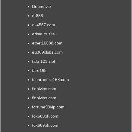
Doomovie
dr888
ek4567.com
erisauto.site
etbet16888.com
eu369clubs.com
fafa 123 slot
faro168
fcharoenkit168.com
finnivips.com
finnivips.com
fortune99vip.com
fox689ok.com
fox689ok.com