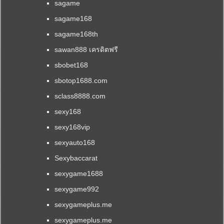
sagame
sagame168
sagame168th
sawan888 เครดิตฟรี
sbobet168
sbotop1688.com
sclass8888.com
sexy168
sexy168vip
sexyauto168
Sexybaccarat
sexygame1688
sexygame992
sexygameplus.me
sexygameplus.me