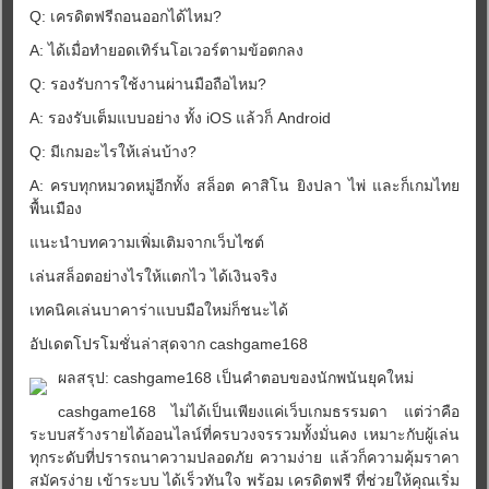
Q: เครดิตฟรีถอนออกได้ไหม?
A: ได้เมื่อทำยอดเทิร์นโอเวอร์ตามข้อตกลง
Q: รองรับการใช้งานผ่านมือถือไหม?
A: รองรับเต็มแบบอย่าง ทั้ง iOS แล้วก็ Android
Q: มีเกมอะไรให้เล่นบ้าง?
A: ครบทุกหมวดหมู่อีกทั้ง สล็อต คาสิโน ยิงปลา ไพ่ และก็เกมไทย
พื้นเมือง
แนะนำบทความเพิ่มเติมจากเว็บไซต์
เล่นสล็อตอย่างไรให้แตกไว ได้เงินจริง
เทคนิคเล่นบาคาร่าแบบมือใหม่ก็ชนะได้
อัปเดตโปรโมชั่นล่าสุดจาก cashgame168
ผลสรุป: cashgame168 เป็นคำตอบของนักพนันยุคใหม่
cashgame168 ไม่ได้เป็นเพียงแค่เว็บเกมธรรมดา แต่ว่าคือ
ระบบสร้างรายได้ออนไลน์ที่ครบวงจรรวมทั้งมั่นคง เหมาะกับผู้เล่น
ทุกระดับที่ปรารถนาความปลอดภัย ความง่าย แล้วก็ความคุ้มราคา
สมัครง่าย เข้าระบบ ได้เร็วทันใจ พร้อม เครดิตฟรี ที่ช่วยให้คุณเริ่ม