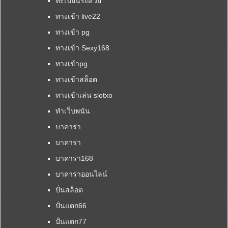
ทะเบียนรถสวย
ทางเข้า live22
ทางเข้า pg
ทางเข้า Sexy168
ทางเข้าpg
ทางเข้าสล็อต
ทางเข้าเล่น slotxo
ทำเว็บพนัน
บาคาร่า
บาคาร่า
บาคาร่า168
บาคาร่าออนไลน์
ปั่นสล็อต
ปั่นแตก66
ปั่นแตก77