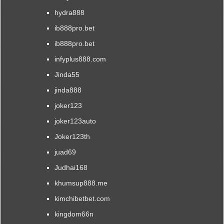
hydra888
ib888pro.bet
ib888pro.bet
infyplus888.com
Jinda55
jinda888
joker123
joker123auto
Joker123th
juad69
Judhai168
khumsup888.me
kimchibetbet.com
kingdom66n