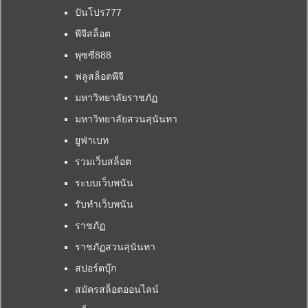
ปันโปร777
พีจีสล็อต
พุซซี่888
ฟลูสล็อตพีจี
มหาวิทยาลัยราชภัฏ
มหาวิทยาลัยสวนสุนันทา
ยูฟ่าเบท
รวมเว็บสล็อต
ระบบเว็บพนัน
รับทำเว็บพนัน
ราชภัฏ
ราชภัฏสวนสุนันทา
สปอร์ตบุ๊ก
สมัครสล็อตออนไลน์