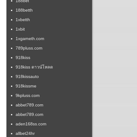
188bet
188betth
1xbetth
1xbit
1xgameth.com
789pluss.com
918kiss
918kiss ดาวน์โหลด
918kissauto
918kissme
9kpluss.com
abbet789.com
abbet789.com
aden168ss.com
allbet24hr