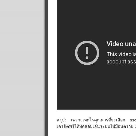
สรุป: เพราะเหตุไรคุณควรที่จะเลือก ssc16
เครดิตฟรีให้ทดสอบเล่นระบบไม่มีอันตราย เชื
…