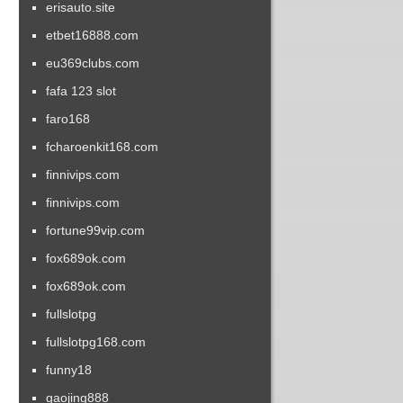
erisauto.site
etbet16888.com
eu369clubs.com
fafa 123 slot
faro168
fcharoenkit168.com
finnivips.com
finnivips.com
fortune99vip.com
fox689ok.com
fox689ok.com
fullslotpg
fullslotpg168.com
funny18
gaojing888