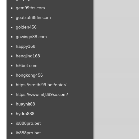
gem99ths.com
goatza888fin.com
golden456
gowingo88.com
happy168
hengjing168
hi6bet.com
hongkong456
https://sretthi99.bet/enter/
https://www.mfj889xx.com/
huayhit88
hydra888
ib888pro.bet
ib888pro.bet