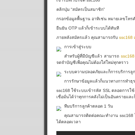
เข้าไปที่เว็บไซต์ ssc168
คลิกปุ่ม “สมัครเป็นสมาชิก”
กรอกข้อมูลพื้นฐาน อาทิเช่น หมายเลขโทรศั
ยืนยัน OTP แล้วก็เข้าระบบได้ทันที
ภายหลังสมัครแล้ว คุณสามารถรับ
ssc168 
การเข้าสู่ระบบ
สำหรับผู้ที่มีบัญชีแล้ว สามารถ
ssc168
จดจำบัญชีเพื่อคุณไม่ต้องใส่ใหม่ทุกคราว
ระบบความปลอดภัยและก็การบริการลูก
การรักษาข้อมูลแล้วก็แนวทางการทำธุ
ssc168 ใช้ระบบเข้ารหัส SSL ตลอดการใช้งา
เชื่อมั่นได้ว่าทุกการคลังไม่เป็นอันตรายและก็
ทีมบริการลูกค้าตลอด 1 วัน
คุณสามารถติดต่อคณะทำงาน ssc168 ได
ได้ตลอดเวลา