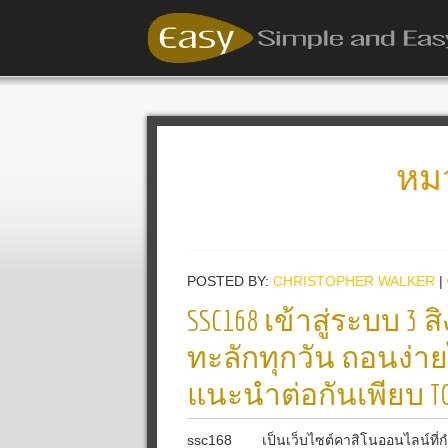
หมว
POSTED BY:
CHRISTOPHER WALKER
|
SSC168 เข้าสู่ระบบ 3 
ทะลักทุกวัน ถอนง่า
แนะนำต่อกันเพียบ TOP
ssc168 เป็นเว็บไซต์คาสิโนออนไลน์ที่กำล