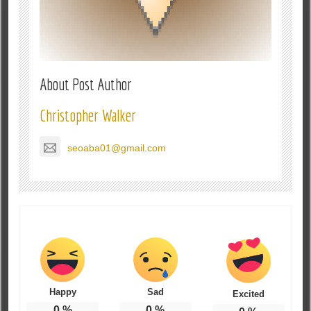
About Post Author
Christopher Walker
seoaba01@gmail.com
Happy
Sad
Excited
0
%
0
%