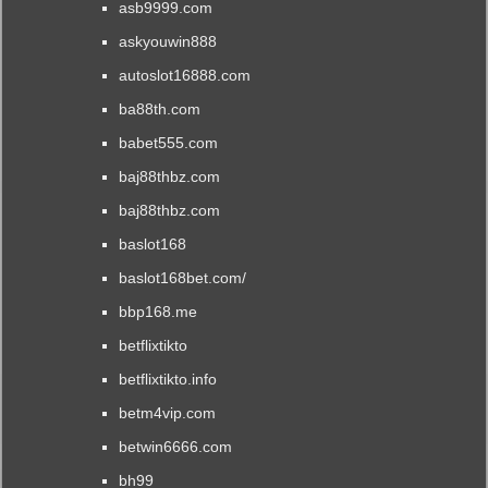
asb9999.com
askyouwin888
autoslot16888.com
ba88th.com
babet555.com
baj88thbz.com
baj88thbz.com
baslot168
baslot168bet.com/
bbp168.me
betflixtikto
betflixtikto.info
betm4vip.com
betwin6666.com
bh99