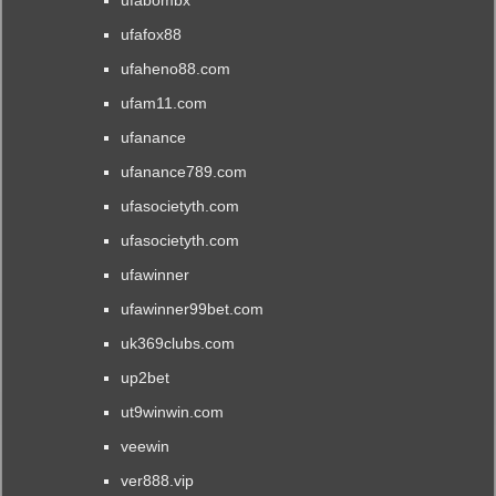
ufabombx
ufafox88
ufaheno88.com
ufam11.com
ufanance
ufanance789.com
ufasocietyth.com
ufasocietyth.com
ufawinner
ufawinner99bet.com
uk369clubs.com
up2bet
ut9winwin.com
veewin
ver888.vip