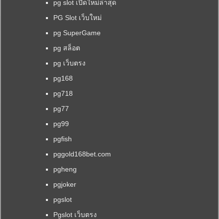
pg slot เปิดใหม่ล่าสุด
PG Slot เว็บใหม่
pg SuperGame
pg สล็อต
pg เว็บตรง
pg168
pg718
pg77
pg99
pgfish
pggold168bet.com
pgheng
pgjoker
pgslot
Pgslot เว็บตรง