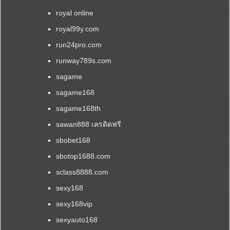
royal online
royal99y.com
run24pro.com
runway789s.com
sagame
sagame168
sagame168th
sawan888 เครดิตฟรี
sbobet168
sbotop1688.com
sclass8888.com
sexy168
sexy168vip
sexyauto168