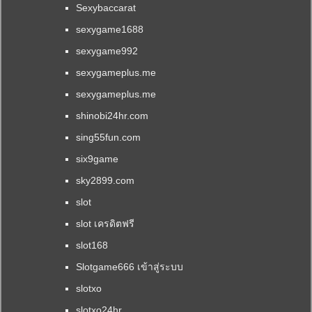
Sexybaccarat
sexygame1688
sexygame992
sexygameplus.me
sexygameplus.me
shinobi24hr.com
sing55fun.com
six9game
sky2899.com
slot
slot เครดิตฟรี
slot168
Slotgame666 เข้าสู่ระบบ
slotxo
slotxo24hr