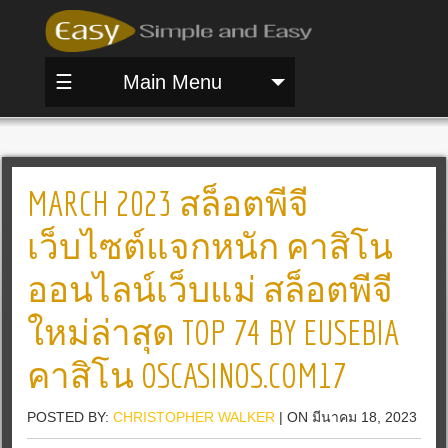
☰
Main Menu
MARCH 2023 สล็อตพีจี
เว็บไซต์แจกหนัก คาสิโน
ออนไลน์เว็บแม่ สล็อตพีจี
ใหม่ล่าสุด TOP 74 BY EUSEBIA
คาสิโน OSCASINOS.COM17
POSTED BY:
CHRISTOPHER WALKER
| ON มีนาคม 18, 2023