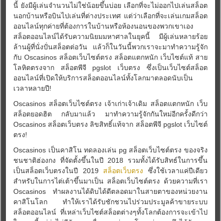
นี้ ยังมีผู้เล่นจำนวนไม่ใช่น้อยขึ้นบ่อย เลือกที่จะไม่ออกไปเล่นสล็อต
นอกบ้านหรือบินไปเล่นที่ต่างประเทศ แต่ว่าเลือกที่จะเล่นเกมสล็อต
ออนไลน์ทุกค่ายที่ต้องการในบ้านหรือห้องนอนของพวกเขาเอง
สล็อตออนไลน์ได้รับความนิยมมหาศาลในยุคนี้ มีผู้เล่นหลายร้อย
ล้านผู้ที่นั่งปั่นสล็อตต่อวัน แล้วก็ในวันนี้พวกเราจะมาทำความรู้จัก
กับ Oscasinos สล็อตเว็บไซต์ตรง สล็อตแตกหนัก เว็บไซต์แท้ สาย
โลหิตตรงจาก สล็อตพีจี pgslot เว็บตรง ซึ่งเป็นเว็บไซต์สล็อต
ออนไลน์ที่เปิดให้บริการสล็อตออนไลน์ทั้งโลกมาตลอดนับเป็น
เวลาหลายปี!
Oscasinos สล็อตเว็บไซต์ตรง เจ้าเก่าเจ้าเดิม สล็อตแตกหนัก เว็บ
สล็อตยอดฮิต กลับมาแล้ว มาทำความรู้จักกันใหม่อีกครั้งดีกว่า
Oscasinos สล็อตเว็บตรง ลิขสิทธิ์แท้จาก สล็อตพีจี pgslot เว็บไซต์
ตรง!
Oscasinos เป็นคาสิโน ทดลองเล่น pg สล็อตเว็บไซต์ตรง ของจริง
ชนชาติฮ่องกง ที่จัดตั้งขึ้นในปี 2018 รวมทั้งได้รับสิทธ์ในการขึ้น
เป็นสล็อตเว็บตรงในปี 2019
สล็อตเว็บตรง
ซึ่งใช้เวลาแค่ปีเดียว
สำหรับในการไต่เต้าขึ้นมาเป็น สล็อตเว็บไซต์ตรง ด้วยความที่เรา
Oscasinos ทำผลงานได้ดิบได้ดีตลอดมาในสายตาของหน่วยงาน
คาสิโนโลก ทำให้เราได้รับชักชวนไปร่วมประมูลค้าขายระบบ
สล็อตออนไลน์ ที่เหล่าเว็บไซต์สล็อตต่างๆทั้งโลกต้องการจะเข้าไป