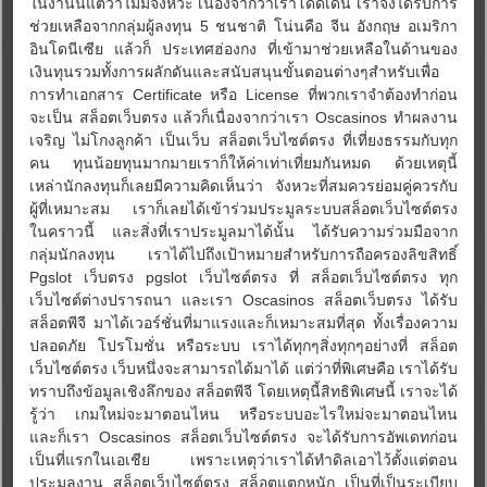
ในงานนี้แต่ว่าไม่มีจังหวะ เนื่องจากว่าเราโดดเด่น เราจึงได้รับการ
ช่วยเหลือจากกลุ่มผู้ลงทุน 5 ชนชาติ โน่นคือ จีน อังกฤษ อเมริกา
อินโดนีเซีย แล้วก็ ประเทศฮ่องกง ที่เข้ามาช่วยเหลือในด้านของ
เงินทุนรวมทั้งการผลักดันและสนับสนุนขั้นตอนต่างๆสำหรับเพื่อ
การทำเอกสาร Certificate หรือ License ที่พวกเราจำต้องทำก่อน
จะเป็น สล็อตเว็บตรง แล้วก็เนื่องจากว่าเรา Oscasinos ทำผลงาน
เจริญ ไม่โกงลูกค้า เป็นเว็บ สล็อตเว็บไซต์ตรง ที่เที่ยงธรรมกับทุก
คน ทุนน้อยทุนมากมายเราก็ให้ค่าเท่าเที่ยมกันหมด ด้วยเหตุนี้
เหล่านักลงทุนก็เลยมีความคิดเห็นว่า จังหวะที่สมควรย่อมคู่ควรกับ
ผู้ที่เหมาะสม เราก็เลยได้เข้าร่วมประมูลระบบสล็อตเว็บไซต์ตรง
ในคราวนี้ และสิ่งที่เราประมูลมาได้นั้น ได้รับความร่วมมือจาก
กลุ่มนักลงทุน เราได้ไปถึงเป้าหมายสำหรับการถือครองลิขสิทธิ์
Pgslot เว็บตรง pgslot เว็บไซต์ตรง ที่ สล็อตเว็บไซต์ตรง ทุก
เว็บไซต์ต่างปรารถนา และเรา Oscasinos สล็อตเว็บตรง ได้รับ
สล็อตพีจี มาได้เวอร์ชั่นที่มาแรงและก็เหมาะสมที่สุด ทั้งเรื่องความ
ปลอดภัย โปรโมชั่น หรือระบบ เราได้ทุกๆสิ่งทุกๆอย่างที่ สล็อต
เว็บไซต์ตรง เว็บหนึ่งจะสามารถได้มาได้ แต่ว่าที่พิเศษคือ เราได้รับ
ทราบถึงข้อมูลเชิงลึกของ สล็อตพีจี โดยเหตุนี้สิทธิพิเศษนี้ เราจะได้
รู้ว่า เกมใหม่จะมาตอนไหน หรือระบบอะไรใหม่จะมาตอนไหน
และก็เรา Oscasinos สล็อตเว็บไซต์ตรง จะได้รับการอัพเดทก่อน
เป็นที่แรกในเอเชีย เพราะเหตุว่าเราได้ทำดิลเอาไว้ตั้งแต่ตอน
ประมูลงาน สล็อตเว็บไซต์ตรง สล็อตแตกหนัก เป็นที่เป็นระเบียบ