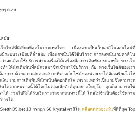
ทุกรูปแบบ
นสมัย
็บไซต์ที่ดีเยี่ยมที่สุดในประเทศไทย เนื่องจากเป็นเว็บคาสิโนออนไลน์ที่
งมีระบบระเบียบที่ล้ำสมัย เพื่อนักพนันได้ใช้บริการ การลงพนันเกมคาสิโน
ม่ว่าจะเลือกใช้บริการผ่านเครื่องไม้เครื่องมือการเดิมพันประเภทใด ทางเว็บ
งทำให้นักเดิมพันที่สมัครสมาชิกเข้ามาใช้บริการ กับ ทางเว็บไซต์ของเรา
ี่ต้องการ ด้วยความสะดวกสบายที่ทางเว็บไซต์ของพวกเราได้จัดเตรียมไว้ให้
งิน เกมการเดิมพันที่นักพนันติดอกติดใจ เพราะเหตุว่าเป็นเกมซึ่งสามารถ
งินได้จากหนทางนี้ได้โดยไม่ต้องเสียตังค์ทุนอย่างใหญ่โต คุณก็สามารถใช้
ได้ รวมไปถึงได้รับเงินรางวัลจากหนทางนี้ได้ โดยไม่จำเป็นต้องใช้ความ
ิการได้
/Sretthi99.bet 13 กรกฎา 66 Krystal คาสิโน
สล็อตทดลองเล่น
ที่ดีที่สุด Top