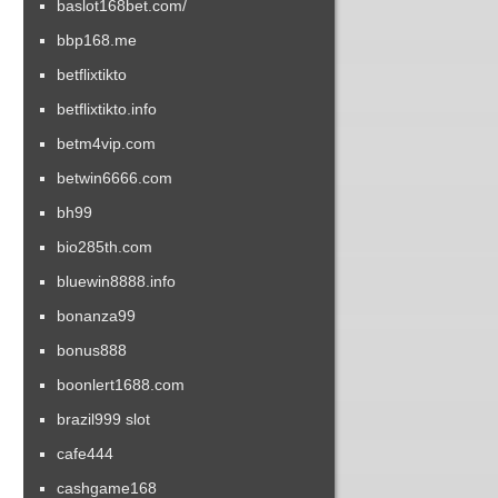
baslot168bet.com/
bbp168.me
betflixtikto
betflixtikto.info
betm4vip.com
betwin6666.com
bh99
bio285th.com
bluewin8888.info
bonanza99
bonus888
boonlert1688.com
brazil999 slot
cafe444
cashgame168