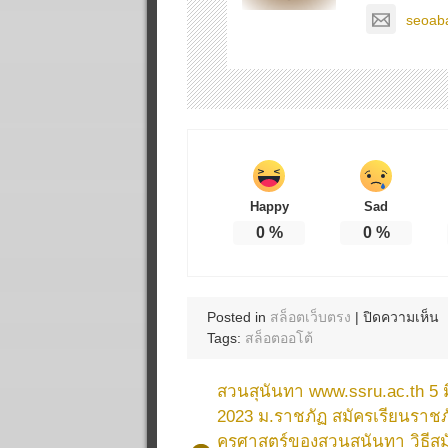
seoab
Happy
Sad
0
%
0
%
บ
Posted in
สล็อตเว็บตรง
|
ปิดความเห็น
เ
Tags:
สล็อตออโต้
ต
h
สวนสุนันทา www.ssru.ac.th 5 
7
2023 ม.ราชภัฏ สมัครเรียนราชภ
J
ครุศาสตร์ของสวนสุนันทา วิธีสม
6