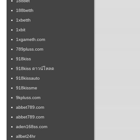
188bet
188betth
1xbetth
1xbit
1xgameth.com
789pluss.com
918kiss
918kiss ดาวน์โหลด
918kissauto
918kissme
9kpluss.com
abbet789.com
abbet789.com
aden168ss.com
allbet24hr