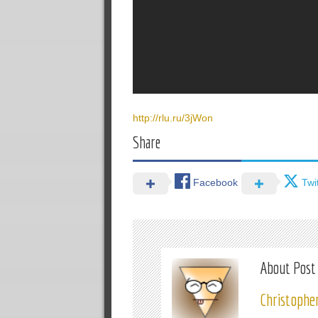
http://rlu.ru/3jWon
Share
Facebook
Twi
About Post
Christophe