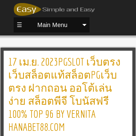
☰
Main Menu
17 เม.ย. 2023PGSLOT เว็บตรง
เว็บสล็อตแท้สล็อตPGเว็บ
ตรง ฝากถอน ออโต้เล่น
ง่าย สล็อตพีจี โบนัสฟรี
100% TOP 96 BY VERNITA
HANABET88.COM