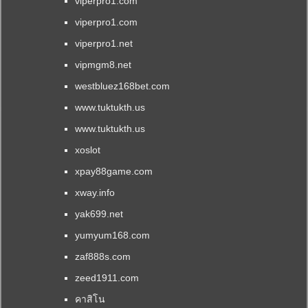
viperpro1.com
viperpro1.com
viperpro1.net
vipmgm8.net
westbluez168bet.com
www.tuktukth.us
www.tuktukth.us
xoslot
xpay88game.com
xway.info
yak699.net
yumyum168.com
zaf888s.com
zeed1911.com
คาสิโน