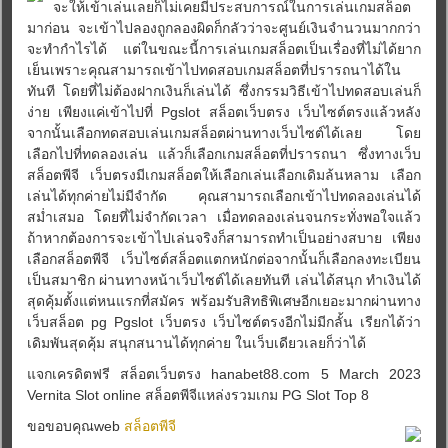
จะให้เข้าเล่นเลยก็ไม่เคยมีประสบการณ์ในการเล่นเกมสล็อต
มาก่อน จะเข้าไปลองถูกลองผิดก็กลัวว่าจะศูนย์เงินจำนวนมากกว่า
จะทำกำไรได้ แต่ในขณะนี้การเล่นเกมสล็อตเป็นเรื่องที่ไม่ได้ยาก
เย็นเพราะคุณสามารถเข้าไปทดสอบเกมสล็อตที่ปรารถนาได้ใน
ทันที โดยที่ไม่ต้องฝากเงินก็เล่นได้ ซึ่งกรรมวิธีเข้าไปทดสอบเล่นก็
ง่าย เพียงแค่เข้าไปที่ Pgslot สล็อตเว็บตรง เว็บไซต์ตรงแล้วหลัง
จากนั้นเลือกทดสอบเล่นเกมสล็อตผ่านทางเว็บไซต์ได้เลย โดย
เลือกไปที่ทดลองเล่น แล้วก็เลือกเกมสล็อตที่ปรารถนา ซึ่งทางเว็บ
สล็อตพีจี เว็บตรงมีเกมสล็อตให้เลือกเล่นเลือกเดิมล้นหลาม เลือก
เล่นได้ทุกค่ายไม่มีจำกัด คุณสามารถเลือกเข้าไปทดลองเล่นได้
สม่ำเสมอ โดยที่ไม่จำกัดเวลา เมื่อทดลองเล่นจนกระทั่งพอใจแล้ว
ถ้าหากต้องการจะเข้าไปเล่นจริงก็สามารถทำเป็นอย่างสบาย เพียง
เลือกสล็อตพีจี เว็บไซต์สล็อตแตกหนักต่อจากนั้นก็เลือกลงทะเบียน
เป็นสมาชิก ผ่านทางหน้าเว็บไซต์ได้เลยทันที เล่นได้สนุก ทำเงินได้
สุดคุ้มตั้งแต่หนแรกที่สมัคร พร้อมรับสิทธิพิเศษอีกเยอะมากผ่านทาง
เว็บสล็อต pg Pgslot เว็บตรง เว็บไซต์ตรงอีกไม่มีกลั้น เรียกได้ว่า
เดิมพันสุดคุ้ม สนุกสนานได้ทุกค่าย ในเว็บเดียวเลยก็ว่าได้
แจกเครดิตฟรี สล็อตเว็บตรง hanabet88.com 5 March 2023
Vernita Slot online สล็อตพีจีแหล่งรวมเกม PG Slot Top 8
ขอขอบคุณweb
สล็อตพีจี