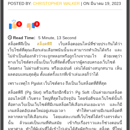
POSTED BY:
CHRISTOPHER WALKER
| ON มีนาคม 19, 2023
0
0
Read Time:
5 Minute, 13 Second
สล็อตพีจีเป็น
สล็อตพีจี
เว็บสล็อตออนไลน์ที่ช่วยประกันได้ว่า
เว็บไซต์ที่คุณเลือกเล่นเลือกพนันนั้นจะสามารถทำเงินได้จริง และ
ไม่จำเป็นต้องกลัวว่าจะถูกหลอกหรือถูกโกงจากอะไร ด้วยเหตุว่า
ทางเว็บไซต์ตรงนั้นเป็นเว็บที่จัดตั้งขึ้นจากผู้ครอบครองเว็บไซต์
โดยตรง ไม่ผ่านตัวแทน หรือเอเย่นต์ เล่นได้อย่างสนุกสนาน เห็น
ผลตอบแทนสุดคุ้ม ตั้งแต่ครั้งแรกที่เข้าเล่นเลยก็ว่าได้
เพราะเหตุไร Pgslot เว็บไซต์ตรง ถึงเป็นเว็บสล็อตที่ดีที่สุด
สล็อตพีจี (Pg Slot) หรือเรียกอีกชื่อว่า Pg Soft เป็นค่ายเกมสล็อต
ออนไลน์ที่ เว็บตรง ใหญ่ที่สุดในปัจจุบัน โดยข้อดีของเว็บไซต์นั้นก็
คือทางเว็บเป็นเว็บไซต์ที่มีเกมสล็อตให้เลือกเล่นเยอะมาก และก็มี
เกมสล็อตอัปเดตใหม่อยู่เสมอเวลา ทำให้ทางค่ายมีเกมสล็อตที่
หลากหลายให้เลือกเล่น โดยแต่ละเกมที่เว็บไซต์ได้สร้างสรรค์มา
นั้น ล้วนแต่เป็นเกมที่ทันสมัย เข้ากับเรื่องราวและก็ช่วงตอนนี้
มหาศาล ทำให้ผู้เล่นที่ได้เข้าไปเล่นได้สัมผัสกับเกม สล็อต ที่ใหม่