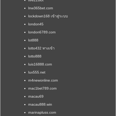
lnw365bet.com
lockdown168 เข้าสู่ระบบ
london45
london6789.com
lot888
lotto432 ทางเข้า
lotto888
luis16888.com
lux555.net
m4newonline.com
mac1bet789.com
macau69
macau888.win
marinapluss.com