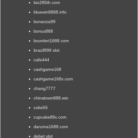
bio285th.com
bluewin8888.info
bonanza99
bonus888
boonlert1688.com
brazil999 slot
cafe444
cashgame168
cashgame168x.com
chang7777
chinatown888.win
coke55
cupcake88x.com
daruma1688.com
debet slot