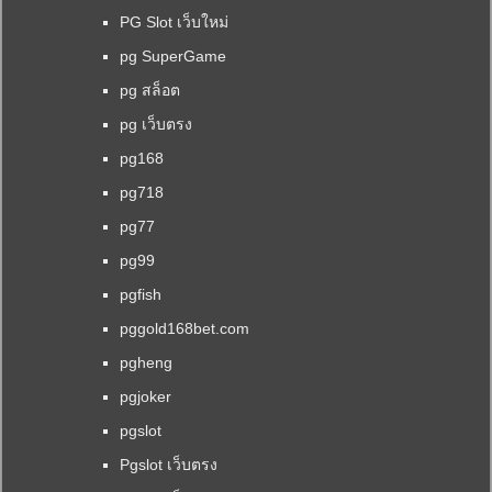
PG Slot เว็บใหม่
pg SuperGame
pg สล็อต
pg เว็บตรง
pg168
pg718
pg77
pg99
pgfish
pggold168bet.com
pgheng
pgjoker
pgslot
Pgslot เว็บตรง