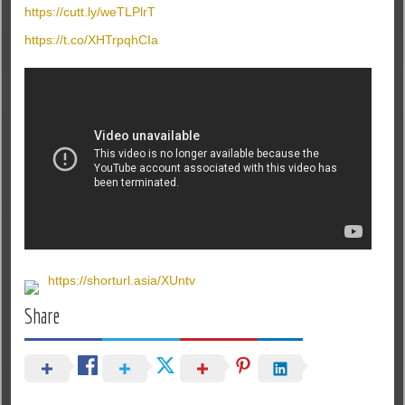
https://cutt.ly/weTLPlrT
https://t.co/XHTrpqhCIa
https://shorturl.asia/XUntv
Share