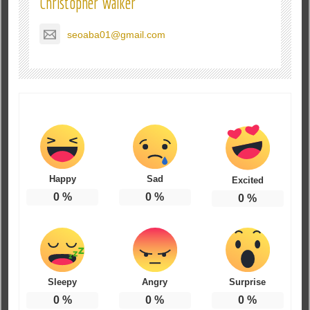
Christopher Walker
seoaba01@gmail.com
Happy
Sad
Excited
0
%
0
%
0
%
Sleepy
Angry
Surprise
0
%
0
%
0
%