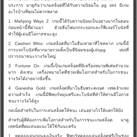
ประการ มาดูกันว่าเกมสล็อตที่ได้รับความนิยมใน pg slot มีเกม
อะไรบ้างที่คุณไม่ควรพลาด
1. Mahjong Ways 2: เกมนี้ได้รับความนิยมเป็นอย่างมากในตอน
ก่อนหน้านี้ที่ผ่านมา ด้วยธีมไพ่นกกระจอกและก็ฟีเจอร์โบนัสที่
ทำให้ผู้เล่นมีโอกาสชนะสูง
2. Caishen Wins: เกมสล็อตที่มาในธีมเทวดาที่โชคลาภ เกมนี้มี
การแจกโบนัสที่มากมายรวมทั้งเป็นที่นิยมของผู้เล่นpg slotที่
ปรารถนาชนะรางวัลใหญ่
3. Fortune Ox: เกมนี้เป็นเกมสล็อตที่มีเครื่องหมายพิเศษจำนวน
มาก ดังเช่น เครื่องหมายโคที่ช่วยเพิ่มโอกาสสำหรับในการชนะ
รางวัลได้ง่ายมากยิ่งขึ้น
4. Ganesha Gold: เกมสล็อตที่มาในธีมพระคเณศ เทพเจ้าแห่ง
ความสำเร็จ เกมนี้มีฟีพบร์หมุนฟรีและโบนัสที่ทำให้ท่านมีโอกาส
ชนะรางวัลได้สูง
กลเม็ดสำหรับในการเล่นสล็อตให้ชนะ เล่นอย่างไรให้แตกให้ปัง
สำหรับผู้ที่ต้องการเพิ่มโอกาสสำหรับในการชนะเกมสล็อต มาดู
เทคนิคที่ผมเสนอแนะให้ใช้กันนะครับ
1. ทดลองเล่นก่อนลงเงินจริง: ฟีพบร์ทดลองเล่นสล็อตฟรีเป็นช่อง