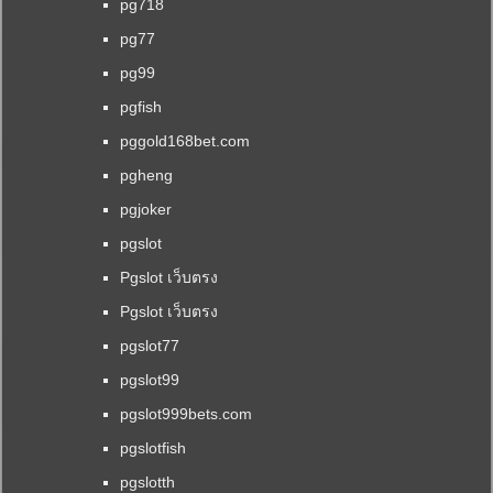
pg718
pg77
pg99
pgfish
pggold168bet.com
pgheng
pgjoker
pgslot
Pgslot เว็บตรง
Pgslot เว็บตรง
pgslot77
pgslot99
pgslot999bets.com
pgslotfish
pgslotth