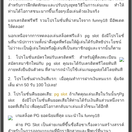
สำหรับการฝึกหัดทักษะและปรับปรุงยุทธวิธีในการเล่นเกม ทำให้
ท่านได้โอกาสชนะมากขึ้นเรื่อยๆเมื่อเล่นด้วยเงินจริง
แจกเครดิตฟรีฟรี รวมโปรโมชั่นที่น่าสนใจจาก funny18 มีอัพเดต
ให้ตลอด!
นอกเหนือจากการทดลองเล่นสล็อตฟรีแล้ว pg slot ยังมีโปรโมชั่
นที่นานัปการรวมทั้งน่าดึงดูดที่พร้อมให้ผู้เล่นได้รับสิทธิประโยชน์
ไม่ว่าจะเป็นผู้เล่นใหม่หรือผู้เล่นที่เป็นสมาชิกอยู่และจากนั้นก็ตาม
1. โปรโมชั่นสมัครใหม่รับเครดิตฟรี: สำหรับผู้ที่ลงทะเบียน
สมัครสมาชิกใหม่กับ pg slot คุณจะได้รับเครดิตฟรีโดยทันที
ภายหลังยืนยันตัวตน ที่สามารถนำไปใช้เล่นเกมpgslotได้โดยทันที
2. โปรโมชั่นฝากเงินทีแรก: เมื่อคุณทำการฝากเงินหนแรก คุ้มจัด
เต็ม ฝาก 50 รับ 100 ไปเลย!
3. โปรโมชั่นคืนยอดเสีย:
pg slot
ถ้าเกิดคุณเล่นเสียในวันนั้นๆPg
slot ยังมีโปรโมชั่นคืนยอดเสียให้ท่านได้รับเงินคืนส่วนหนึ่งจาก
ยอดที่เสียไป เพื่อคุณมีโอกาสกลับมาเล่นแล้วก็ชนะได้อีกที
เกมสล็อต PG ยอดนิยมที่สุด แนะนำใน funny18
ค่าย PG Slot เป็นค่ายเกมที่ขึ้นชื่อลือชาเรื่องความสร้างสรรค์
สำหรับในการออกแบบเกมที่มีกราฟิกสวยและฟีพบร์ที่นานา