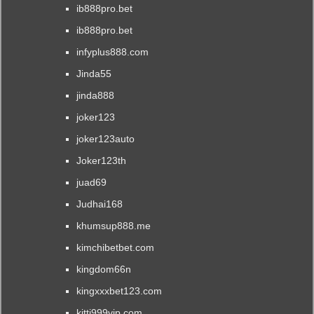
ib888pro.bet
ib888pro.bet
infyplus888.com
Jinda55
jinda888
joker123
joker123auto
Joker123th
juad69
Judhai168
khumsup888.me
kimchibetbet.com
kingdom66n
kingxxxbet123.com
kitti999vip.com