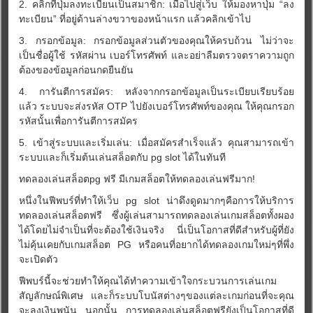
2. คลิกที่ปุ่มลงทะเบียนเป็นสมาชิก: เมื่อไปสู่เว็บ ให้มองหาปุ่ม “ลง
ทะเบียน” ที่อยู่ด้านล่างขวาของหน้าแรก แล้วคลิกเข้าไป
3. กรอกข้อมูล: กรอกข้อมูลส่วนตัวของคุณให้ครบถ้วน ไม่ว่าจะ
เป็นชื่อผู้ใช้ รหัสผ่าน เบอร์โทรศัพท์ และอย่าลืมตรวจตราความถูก
ต้องของข้อมูลก่อนกดยืนยัน
4. การันตีการสมัคร: หลังจากกรอกข้อมูลเป็นระเบียบเรียบร้อย
แล้ว ระบบจะส่งรหัส OTP ไปยังเบอร์โทรศัพท์ของคุณ ให้คุณกรอก
รหัสนั้นเพื่อการันตีการสมัคร
5. เข้าสู่ระบบและเริ่มเล่น: เมื่อสมัครสำเร็จแล้ว คุณสามารถเข้า
ระบบและก็เริ่มต้นเล่นสล็อตกับ pg slot ได้ในทันที
ทดลองเล่นสล็อตpg ฟรี มีเกมสล็อตให้ทดลองเล่นฟรีมาก!
หนึ่งในฟีพบร์ที่ทำให้เว็บ pg slot น่าดึงดูดมากๆคือการให้บริการ
ทดลองเล่นสล็อตฟรี ซึ่งผู้เล่นสามารถทดลองเล่นเกมสล็อตทั้งผอง
ได้โดยไม่จำเป็นที่จะต้องใช้เงินจริง นี่เป็นโอกาสที่ดีสำหรับผู้ที่ยัง
ไม่คุ้นเคยกับเกมสล็อต PG หรือคนที่อยากได้ทดลองเกมใหม่ๆที่พึ่ง
จะเปิดตัว
ฟีพบร์นี้จะช่วยทำให้คุณได้ทำความเข้าใจกระบวนการเล่นเกม
สัญลักษณ์พิเศษ และก็ระบบโบนัสต่างๆของแต่ละเกมก่อนที่จะคุณ
จะลงเงินพนัน นอกนั้น การทดลองเล่นสล็อตฟรียังเป็นโอกาสที่ดี