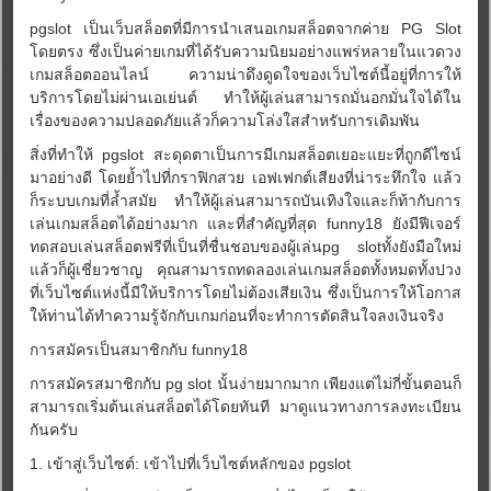
pgslot เป็นเว็บสล็อตที่มีการนำเสนอเกมสล็อตจากค่าย PG Slot
โดยตรง ซึ่งเป็นค่ายเกมที่ได้รับความนิยมอย่างแพร่หลายในแวดวง
เกมสล็อตออนไลน์ ความน่าดึงดูดใจของเว็บไซต์นี้อยู่ที่การให้
บริการโดยไม่ผ่านเอเย่นต์ ทำให้ผู้เล่นสามารถมั่นอกมั่นใจได้ใน
เรื่องของความปลอดภัยแล้วก็ความโล่งใสสำหรับการเดิมพัน
สิ่งที่ทำให้ pgslot สะดุดตาเป็นการมีเกมสล็อตเยอะแยะที่ถูกดีไซน์
มาอย่างดี โดยย้ำไปที่กราฟิกสวย เอฟเฟกต์เสียงที่น่าระทึกใจ แล้ว
ก็ระบบเกมที่ล้ำสมัย ทำให้ผู้เล่นสามารถบันเทิงใจและก็ท้ากับการ
เล่นเกมสล็อตได้อย่างมาก และที่สำคัญที่สุด funny18 ยังมีฟีเจอร์
ทดสอบเล่นสล็อตฟรีที่เป็นที่ชื่นชอบของผู้เล่นpg slotทั้งยังมือใหม่
แล้วก็ผู้เชี่ยวชาญ คุณสามารถทดลองเล่นเกมสล็อตทั้งหมดทั้งปวง
ที่เว็บไซต์แห่งนี้มีให้บริการโดยไม่ต้องเสียเงิน ซึ่งเป็นการให้โอกาส
ให้ท่านได้ทำความรู้จักกับเกมก่อนที่จะทำการตัดสินใจลงเงินจริง
การสมัครเป็นสมาชิกกับ funny18
การสมัครสมาชิกกับ pg slot นั้นง่ายมากมาก เพียงแต่ไม่กี่ขั้นตอนก็
สามารถเริ่มต้นเล่นสล็อตได้โดยทันที มาดูแนวทางการลงทะเบียน
กันครับ
1. เข้าสู่เว็บไซต์: เข้าไปที่เว็บไซต์หลักของ pgslot