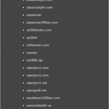
ufasocietyth.com
ufawinner
ufawinner99bet.com
uk369clubs.com
up2bet
ut9winwin.com
veewin
ver888.vip
viperpro1.com
viperpro1.com
viperpro1.net
vipmgm8.net
westbluez168bet.com
www.tuktukth.us