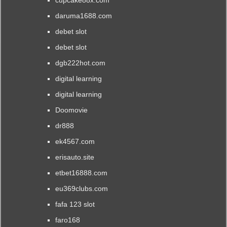
daruma1688.com
debet slot
debet slot
dgb222hot.com
digital learning
digital learning
Doomovie
dr888
ek4567.com
erisauto.site
etbet16888.com
eu369clubs.com
fafa 123 slot
faro168