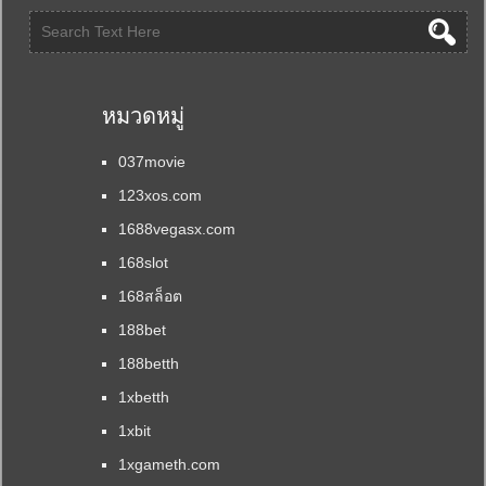
หมวดหมู่
037movie
123xos.com
1688vegasx.com
168slot
168สล็อต
188bet
188betth
1xbetth
1xbit
1xgameth.com