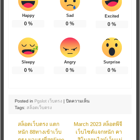
Happy
Sad
Excited
0
%
0
%
0
%
Sleepy
Angry
Surprise
0
%
0
%
0
%
บน
Posted in
Pgslot เว็บตรง
|
ปิดความเห็น
สล็อต
Tags:
สล็อตเว็บตรง
แตก
บ่อย
สล็อตเว็บตรง แตก
March 2023 สล็อตพีจี
สล็อตpgเว็บ
หนัก 88ทางเข้าเว็บ
เว็บไซต์แจกหนัก คา
ตรง
ตรง มาแรงที่สุดFree
สิโนออนไลน์เว็บแม่
จ่าย