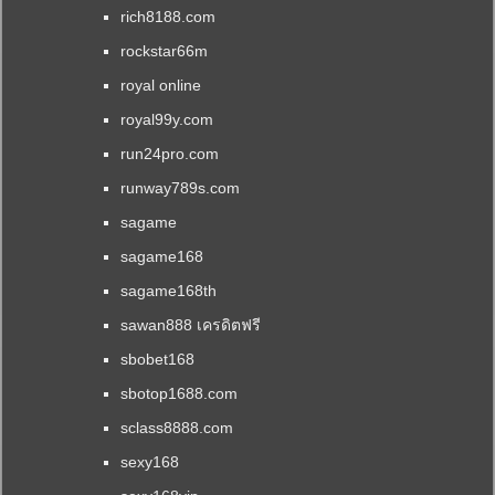
rich8188.com
rockstar66m
royal online
royal99y.com
run24pro.com
runway789s.com
sagame
sagame168
sagame168th
sawan888 เครดิตฟรี
sbobet168
sbotop1688.com
sclass8888.com
sexy168