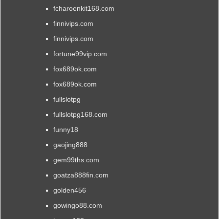
fcharoenkit168.com
finnivips.com
finnivips.com
fortune99vip.com
fox689ok.com
fox689ok.com
fullslotpg
fullslotpg168.com
funny18
gaojing888
gem99ths.com
goatza888fin.com
golden456
gowingo88.com