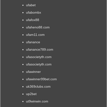
ufabet
ufabombx
ufafox88
ufaheno88.com
ufam11.com
ufanance
ufanance789.com
ufasocietyth.com
ufasocietyth.com
ufawinner
ufawinner99bet.com
uk369clubs.com
up2bet
ut9winwin.com