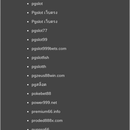
pgslot
Pgslot เว็บตรง
Pgslot เว็บตรง
pgslot77
pgslot99
pgslot999bets.com
pgslotfish
pgslotth
pgzeus88win.com
pgสล็อต
pokebet88
power999.net
premium66.info
proded888x.com
punpro66