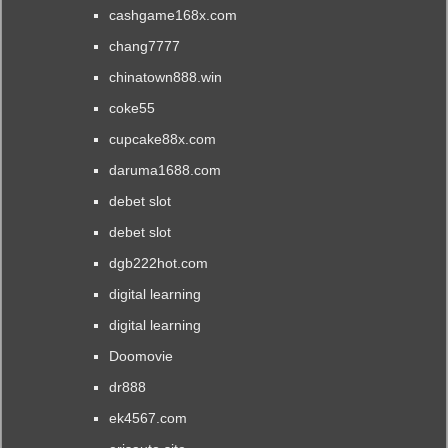
cashgame168x.com
chang7777
chinatown888.win
coke55
cupcake88x.com
daruma1688.com
debet slot
debet slot
dgb222hot.com
digital learning
digital learning
Doomovie
dr888
ek4567.com