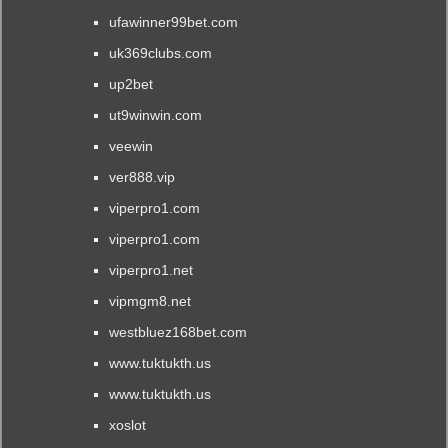
ufawinner99bet.com
uk369clubs.com
up2bet
ut9winwin.com
veewin
ver888.vip
viperpro1.com
viperpro1.com
viperpro1.net
vipmgm8.net
westbluez168bet.com
www.tuktukth.us
www.tuktukth.us
xoslot