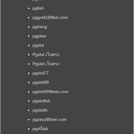
pgfish
pggold168bet.com
pgheng
pgjoker
pgslot
Pgslot เว็บตรง
Pgslot เว็บตรง
pgslot77
pgslot99
pgslot999bets.com
pgslotfish
pgslotth
pgzeus88win.com
pgสล็อต