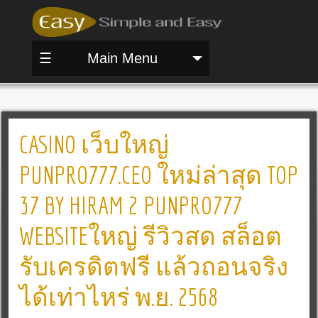
☰
Main Menu
CASINO เว็บใหญ่
PUNPRO777.CEO ใหม่ล่าสุด TOP
37 BY HIRAM 2 PUNPRO777
WEBSITEใหญ่ รีวิวสด สล็อต
รับเครดิตฟรี แล้วถอนจริง
ได้เท่าไหร่ พ.ย. 2568