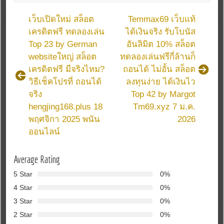
เว็บ
ใหญ่
เว็บเปิดใหม่ สล็อต
Temmax69 เว็บแท้
punpro777.ceo
เครดิตฟรี ทดลองเล่น
ได้เงินจริง รับโบนัส
ใหม่
Top 23 by German
อันลิมิต 10% สล็อต
ล่าสุด
Top
websiteใหญ่ สล็อต
ทดลองเล่นฟรีกี่ล้านก็
37
เครดิตฟรี มีจริงไหม?
ถอนได้ ไม่อั้น สล็อต
by
วิธีเช็คโปรที่ ถอนได้
ลงทุนง่าย ได้เงินไว
Hiram
จริง
Top 42 by Margot
2
hengjing168.plus 18
Tm69.xyz 7 ม.ค.
punpro777
websiteใหญ่
พฤศจิกา 2025 พนัน
2026
รีวิว
ออนไลน์
สด
สล็อต
Average Rating
รับ
เครดิต
5 Star
0%
ฟรี
4 Star
0%
แล้ว
3 Star
0%
ถอน
จริง
2 Star
0%
ได้