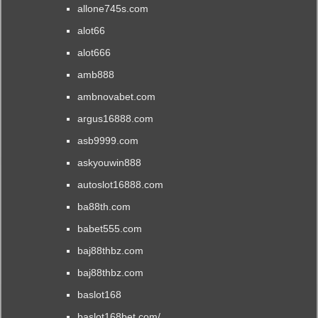
allone745s.com
alot66
alot666
amb888
ambnovabet.com
argus16888.com
asb9999.com
askyouwin888
autoslot16888.com
ba88th.com
babet555.com
baj88thbz.com
baj88thbz.com
baslot168
baslot168bet.com/