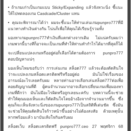
• ถ้าเกมเก่าเป็นเกมแบบ Sticky/Expanding แล้วจังหวะนิ่ง ชี้แนะ
ให้ไปทดลองเกม Casdcade/Cluster แทน
• คุณจะพิจารณาได้ว่า ผมจะชี้แนะให้ท่านเล่นเกมpunpro777ที่มี
แนวทางทำเงินต่างกัน โน่นก็เพื่อให้คุณได้เรียนรู้รวมทั้ง
มองหาเกมpunpro777ทำเงินที่แตกต่างจากเดิม ไม่แน่ครับผมว่า
เกมพวกนี้บางทีก็อาจจะเป็นเกมที่ทำให้ท่านทำกำไรได้มากที่สุดก็ได้
จะเปลี่ยนแปลงเกมหรืออยู่ต่อก็เลือกได้ตามต้องการ punpro777
ตอบปัญหาแน่ๆ
มองเห็นไหมขอรับว่า การเล่นเกม สล็อต777 แล้วจะต้องตัดสินใจ
ว่าจะแปลงเกมสล็อตเเครดิตฟรีหรืออยู่ต่อ มันไม่ใช่เรื่องของ
อารมณ์อะไรเลยครับผม หลายท่านอาจเลือกเล่นสล็อต777ต่อเพื่อ
คอยสัญญาณที่ดี ผู้คนจำนวนมากอาจเลือกเปลี่ยนเกมเพื่อมองหา
เกมที่ดีกว่า มันไม่มีอะไรผิดหรือถูกเลยนะครับ บทความนี้จะช่วย
ทำให้คุณมองเห็นและก็ตัดสินใจโดยอ้างอิงจากจำนวนมากขึ้น ซึ่ง
คุณก็จะเห็นจังหวะนิ่งของเกมpunpro777เป็นสถิติที่เด่นชัด ซึ่งมัน
จะช่วยให้คุณตัดสินใจก้าวหน้าขึ้นอย่างไม่ต้องสงสัย ด้วยเหตุนั้น
หากพร้อมแล้ว มาบันเทิงใจกันครับผม
สล็อตเว็บ สล็อตเเครดิตฟรี punpro777.ceo 27 พฤศจิกา 68