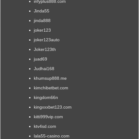
infyplus888.com
Jinda55
jinda888
joker123
joker123auto
Joker123th
juad69
Judhai168
khumsup888.me
kimchibetbet.com
kingdom66n
kingxxxbet123.com
kitti999vip.com
ktv4sd.com
lala55-casino.com