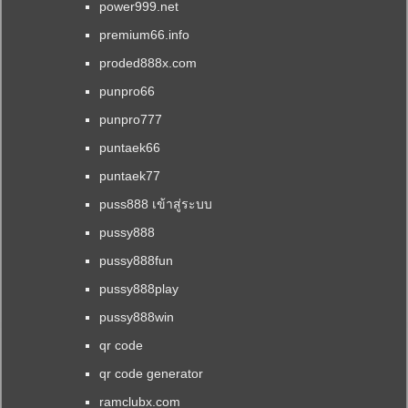
power999.net
premium66.info
proded888x.com
punpro66
punpro777
puntaek66
puntaek77
puss888 เข้าสู่ระบบ
pussy888
pussy888fun
pussy888play
pussy888win
qr code
qr code generator
ramclubx.com