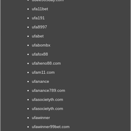
ufa11bet
ufa191
ufa8997
ufabet
ufabombx
ufafox88
ufaheno88.com
ufam11.com
ufanance
ufanance789.com
ufasocietyth.com
ufasocietyth.com
ufawinner
ufawinner99bet.com