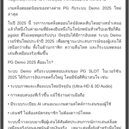
เกมสล็อตยอดนิยมของทางค่าย PG กับระบบ Demo 2025 ใหม่
ล่าสุด
ในปี 2025 นี้ วงการเกมสล็อตออนไลน์ยังคงเติบโตอย่างสม่ำเสมอ
แล้วก็หนึ่งในค่ายเกมที่ยังคงยืนหนึ่งในใจนักพนันทั่วทวีปเอเชียก็คือ
pgslot ที่ไม่เคยหยุดปรับปรุง ปัจจุบันได้มีการอัปเดต ระบบ Demo
เวอร์ชันใหม่ประจำปี 2025 เพื่อยกฐานะประสบการณ์ของผู้เล่นให้
เหนือกว่าเดิม ทั้งในด้านกราฟิก ความลื่นไหล และก็ระบบทดลอง
เล่นที่เหมือนจริงเพิ่มขึ้น
PG Demo 2025 คืออะไร?
ระบบ Demo หรือระบบทดสอบเล่นของ PG SLOT ในเวอร์ชัน
2025 ได้รับการอัปเกรดครั้งใหญ่ โดยมีข้อดีที่น่าสนใจ เช่น:
• ระบบภาพและเสียงแบบใหม่ปัจจุบัน (Ultra-HD & 3D Audio)
• การตอบสนองที่เร็วขึ้น แม้ใช้งานผ่านมือถือ
• มีระบบระเบียบ AI เสนอแนะเกมตามสไตล์การเล่นของผู้ใช้
• เล่นฟรี ไม่ต้องสมัครสมาชิก ไม่ต้องดาวน์โหลด
ระบบนี้วางแบบมาเพื่อผู้เล่นได้สัมผัสประสบการณ์การเล่นสล็อต
เหมือนจริงก่อนลงพนันด้วยเงินจริง เหมาะสมทั้งยังสำหรับมือใหม่