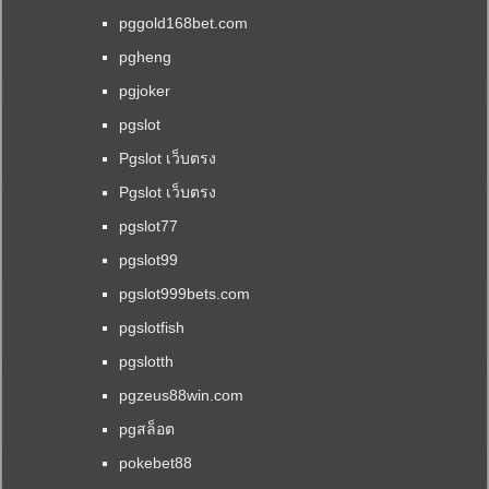
pggold168bet.com
pgheng
pgjoker
pgslot
Pgslot เว็บตรง
Pgslot เว็บตรง
pgslot77
pgslot99
pgslot999bets.com
pgslotfish
pgslotth
pgzeus88win.com
pgสล็อต
pokebet88