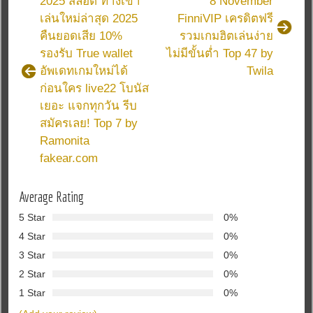
2025 สล็อต ทางเข้า
8 November
โน
เล่นใหม่ล่าสุด 2025
FinniVIP เครดิตฟรี
มา
แรง
คืนยอดเสีย 10%
รวมเกมฮิตเล่นง่าย
อันดับ1
รองรับ True wallet
ไม่มีขั้นต่ำ Top 47 by
ของ
อัพเดทเกมใหม่ได้
Twila
เอเชีย
ก่อนใคร live22 โบนัส
โปร
เยอะ แจกทุกวัน รีบ
โม
ชั่น
สมัครเลย! Top 7 by
สล็อต
Ramonita
แจก
fakear.com
ทุน
ฟรี
Average Rating
ฝาก-
ถอน
5 Star
0%
ออ
4 Star
0%
โต้
ใน
3 Star
0%
3
2 Star
0%
วิ
1 Star
0%
ทุก
ยอด