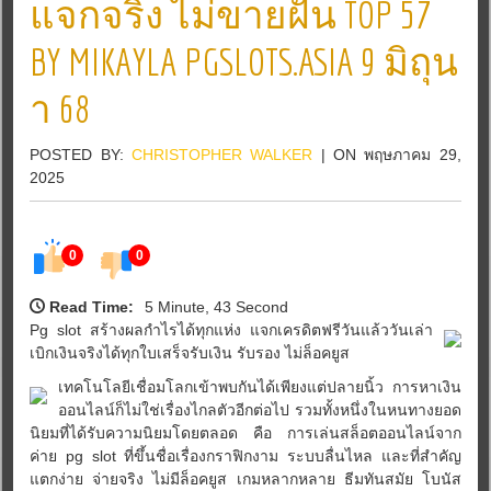
แจกจริง ไม่ขายฝัน TOP 57
BY MIKAYLA PGSLOTS.ASIA 9 มิถุน
า 68
POSTED BY:
CHRISTOPHER WALKER
| ON พฤษภาคม 29,
2025
0
0
Read Time:
5 Minute, 43 Second
Pg slot สร้างผลกำไรได้ทุกแห่ง แจกเครดิตฟรีวันแล้ววันเล่า
เบิกเงินจริงได้ทุกใบเสร็จรับเงิน รับรอง ไม่ล็อคยูส
เทคโนโลยีเชื่อมโลกเข้าพบกันได้เพียงแต่ปลายนิ้ว การหาเงิน
ออนไลน์ก็ไม่ใช่เรื่องไกลตัวอีกต่อไป รวมทั้งหนึ่งในหนทางยอด
นิยมที่ได้รับความนิยมโดยตลอด คือ การเล่นสล็อตออนไลน์จาก
ค่าย pg slot ที่ขึ้นชื่อเรื่องกราฟิกงาม ระบบลื่นไหล และที่สำคัญ
แตกง่าย จ่ายจริง ไม่มีล็อคยูส เกมหลากหลาย ธีมทันสมัย โบนัส