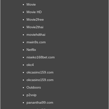
Movie
Movie HD
Movie2free
Movie2thai
moviehdthai
mwin9s.com
Netflix
niseko168bet.com
okc4
okcasino159.com
okcasino159.com
Outdoors
p2vvip
pananthai99.com