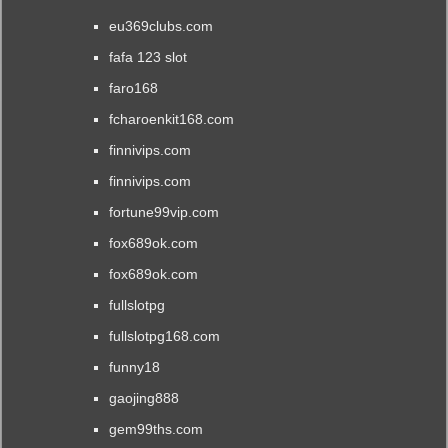
eu369clubs.com
fafa 123 slot
faro168
fcharoenkit168.com
finnivips.com
finnivips.com
fortune99vip.com
fox689ok.com
fox689ok.com
fullslotpg
fullslotpg168.com
funny18
gaojing888
gem99ths.com