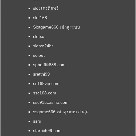
slot เครดิตฟรี
slot168
Slotgame666 เข้าสู่ระบบ
slotxo
slotxo24hr
soibet
spbetflik888.com
sretthi99
ss168vip.com
ssc168.com
ssc915casino.com
ssgame666 เข้าสู่ระบบ ล่าสุด
ssru
starrich99.com