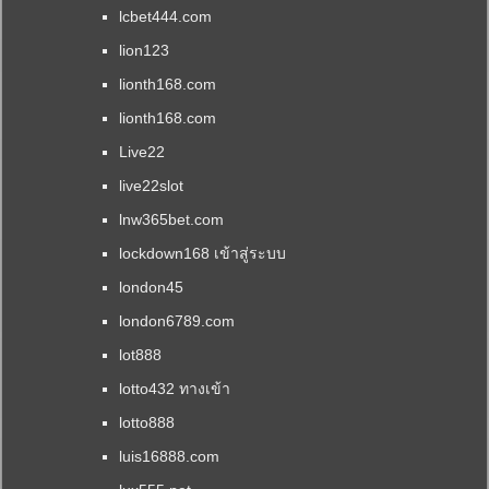
lcbet444.com
lion123
lionth168.com
lionth168.com
Live22
live22slot
lnw365bet.com
lockdown168 เข้าสู่ระบบ
london45
london6789.com
lot888
lotto432 ทางเข้า
lotto888
luis16888.com