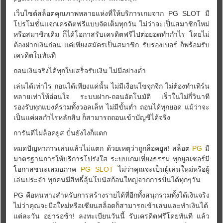
เว็บไซต์สล็อตคุณภาพหลายแห่งที่ให้บริการเกมจาก PG SLOT มี
โปรโมชั่นแจกเครดิตฟรีแบบจัดเต็มทุกวัน ไม่ว่าจะเป็นสมาชิกใหม่
หรือสมาชิกเดิม ก็ได้โอกาสรับเครดิตฟรีไปต่อยอดทำกำไร โดยไม่
ต้องฝากเงินก่อน แค่เพียงสมัครเป็นสมาชิก รับรองเบอร์ ก็พร้อมรับ
เครดิตในทันที
ถอนเงินจริงได้ทุกใบเสร็จรับเงิน ไม่มีอย่างต่ำ
เล่นได้เท่าไร ถอนได้เพียงแค่นั้น ไม่มีเงื่อนไขจุกจิก ไม่ต้องทำเทิร์น
หลายเท่าให้อ่อนใจ ระบบฝาก-ถอนอัตโนมัติ เร็วในไม่กี่วินาที
รองรับทุกแบงค์รวมทั้งวอลเล็ท ไม่มีขั้นต่ำ ถอนได้ทุกยอด แม้ว่าจะ
เป็นแค่ผลกำไรหลักสิบ ก็สามารถถอนเข้าบัญชีได้จริง
การันตีไม่ล็อคยูส ปั่นยังไงก็แตก
หมดปัญหาการเล่นแล้วไม่แตก ด้วยเหตุว่าถูกล็อคยูส! สล็อต
PG
มี
มาตรฐานการให้บริการโปร่งใส ระบบเกมเที่ยงธรรม ทุกยูสเซอร์มี
โอกาสชนะเสมอภาค
PG SLOT
ไม่ว่าคุณจะเป็นผู้เล่นใหม่หรือผู้
เล่นประจำ ทุกคนมีสิทธิ์ลุ้นโบนัสก้อนใหญ่จากการปั่นได้ทุกๆวัน
PG คือหนทางสำหรับการสร้างรายได้ที่อีกทั้งสนุกรวมทั้งได้เงินจริง
ไม่ว่าคุณจะมือใหม่หรือเซียนสล็อตก็สามารถเข้าเล่นและทำเงินได้
แต่ละวัน อย่ารอช้า! ลงทะเบียนวันนี้ รับเครดิตฟรีโดยทันที แล้ว