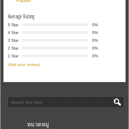
Fabian
ได้
ทุก
Average Rating
ค่าย
ดัง
5 Star
0%
ถอน
4 Star
0%
ไม่
อั้น
3 Star
0%
ทันที
2 Star
0%
ฝาก
1 Star
0%
ถอน
ออ
(Add your review)
โต้
Top
98
by
Randi
หมวดหมู่