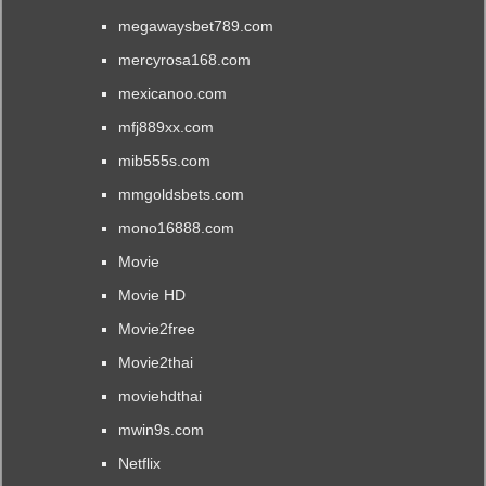
megawaysbet789.com
mercyrosa168.com
mexicanoo.com
mfj889xx.com
mib555s.com
mmgoldsbets.com
mono16888.com
Movie
Movie HD
Movie2free
Movie2thai
moviehdthai
mwin9s.com
Netflix