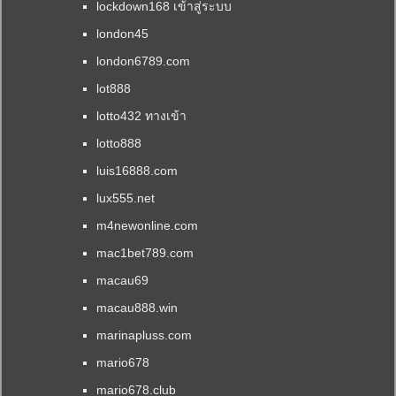
lockdown168 เข้าสู่ระบบ
london45
london6789.com
lot888
lotto432 ทางเข้า
lotto888
luis16888.com
lux555.net
m4newonline.com
mac1bet789.com
macau69
macau888.win
marinapluss.com
mario678
mario678.club