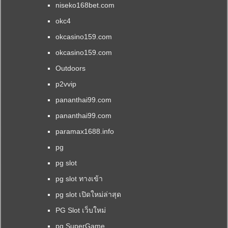
niseko168bet.com
okc4
okcasino159.com
okcasino159.com
Outdoors
p2vvip
pananthai99.com
pananthai99.com
paramax1688.info
pg
pg slot
pg slot ทางเข้า
pg slot เปิดใหม่ล่าสุด
PG Slot เว็บใหม่
pg SuperGame