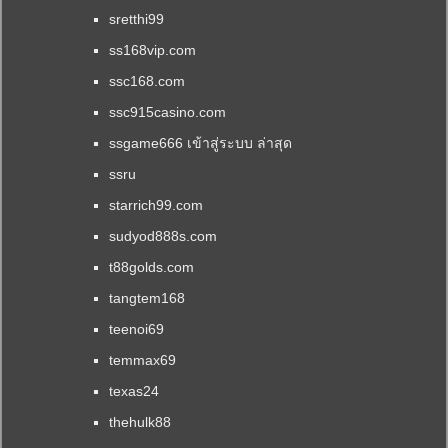
sretthi99
ss168vip.com
ssc168.com
ssc915casino.com
ssgame666 เข้าสู่ระบบ ล่าสุด
ssru
starrich99.com
sudyod888s.com
t88golds.com
tangtem168
teenoi69
temmax69
texas24
thehulk88