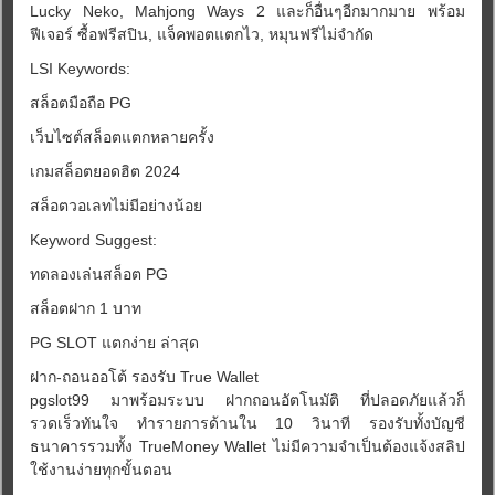
Lucky Neko, Mahjong Ways 2 และก็อื่นๆอีกมากมาย พร้อม
ฟีเจอร์ ซื้อฟรีสปิน, แจ็คพอตแตกไว, หมุนฟรีไม่จำกัด
LSI Keywords:
สล็อตมือถือ PG
เว็บไซต์สล็อตแตกหลายครั้ง
เกมสล็อตยอดฮิต 2024
สล็อตวอเลทไม่มีอย่างน้อย
Keyword Suggest:
ทดลองเล่นสล็อต PG
สล็อตฝาก 1 บาท
PG SLOT แตกง่าย ล่าสุด
ฝาก-ถอนออโต้ รองรับ True Wallet
pgslot99 มาพร้อมระบบ ฝากถอนอัตโนมัติ ที่ปลอดภัยแล้วก็
รวดเร็วทันใจ ทำรายการด้านใน 10 วินาที รองรับทั้งบัญชี
ธนาคารรวมทั้ง TrueMoney Wallet ไม่มีความจำเป็นต้องแจ้งสลิป
ใช้งานง่ายทุกขั้นตอน