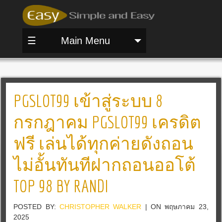
☰
Main Menu
PGSLOT99 เข้าสู่ระบบ 8
กรกฎาคม PGSLOT99 เครดิต
ฟรี เล่นได้ทุกค่ายดังถอน
ไม่อั้นทันทีฝากถอนออโต้
TOP 98 BY RANDI
POSTED BY:
CHRISTOPHER WALKER
| ON พฤษภาคม 23,
2025