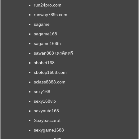
run24pro.com
runway789s.com
sagame
sagame168
sagame168th
sawan888 เครดิตฟรี
sbobet168
sbotop1688.com
sclass8888.com
sexy168
sexy168vip
sexyauto168
Sexybaccarat
sexygame1688