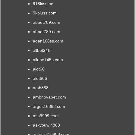
918kissme
9kpluss.com
abbet789.com
abbet789.com
aden168ss.com
allbet24hr
allone745s.com
alot66
alot666
amb888
ambnovabet.com
argus16888.com
asb9999.com
askyouwin888
autoslot16888.com