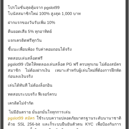
โปรโมชั่นสุดคุ้มจาก pgslot99
โบนัสสมาชิกใหม่ 100% สูงสุด 1,000 บาท
ฝากแรกของวันรับเพิ่ม 10%
คืนยอดเสีย 5% ทุกอาทิตย์
แจกเครดิตฟรีทุกวัน
ชี้แนะเพื่อนพ้อง รับค่าคอมถอนได้จริง
ทดสอบเล่นสล็อตฟรี
pgslot99 เปิดให้ทดลองเล่นสล็อต PG ฟรี ครบทุกเกม ไม่ต้องสมัคร
สมาชิก ไม่ต้องฝากเงิน เหมาะสำหรับผู้เล่นใหม่ที่ต้องการฝึกหัด
ก่อนลงเงินจริง
เล่นได้ทันที ไม่ต้องล็อกอิน
ทดสอบระบบจริง ฟีเจอร์ครบ
เครดิตไม่จำกัด
️ ไม่มีอันตราย มั่นอกมั่นใจทุกการเล่น
pgslot99 สมัคร
ใช้ระบบความปลอดภัยมาตรฐานระดับนานาชาติ
ด้วย SSL 256-bit และก็ระบบยืนยันตัวตน KYC เพื่อป้องกันการ