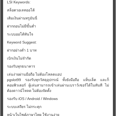
LSI Keywords:
สล็อตวอเลทออโต้
เติมเงินผ่านทรูมันนี่
ฝากถอนไม่มีขั้นต่ำ
ระบบออโต้ทันใจ
Keyword Suggest:
ฝากอย่างต่ำ 1 บาท
เบิกเงินไม่จำกัด
รองรับทุกธนาคาร
เล่นง่ายผ่านมือถือ ไม่ต้องโหลดแอป
pgslot99 รองรับทุกวัสดุอุปกรณ์ ทั้งยังมือถือ แท็บเล็ต และก็
คอมพิวเตอร์ ผู้เล่นสามารถเข้าเล่นผ่านเบราว์เซอร์ได้ในทันที ไม่
ต้องดาวน์โหลด ไม่ต้องจัดตั้ง
รองรับ iOS / Android / Windows
ระบบเสถียร ไม่กระตุก
หน้าเว็บไซต์ภาษาไทย ใช้งานง่าย