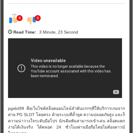
0
0
Read Time:
3 Minute, 23 Second
pgslot99 คือเว็บไซต์สล็อตออนไลน์ลำดับแรกๆที่ให้บริการเกมจาก
ค่าย PG SLOT โดยตรง ด้วยระบบที่ล้ำยุค ความปลอดภัยสูง และก็
ความน่าวางใจระดับมือโปร นักเดิมพันสามารถเข้าเล่น สล็อตแตก
ง่ายได้เงินจริง ได้ตลอด 24 ชั่วโมงผ่านมือถือโดยไม่ต้องดาวน์