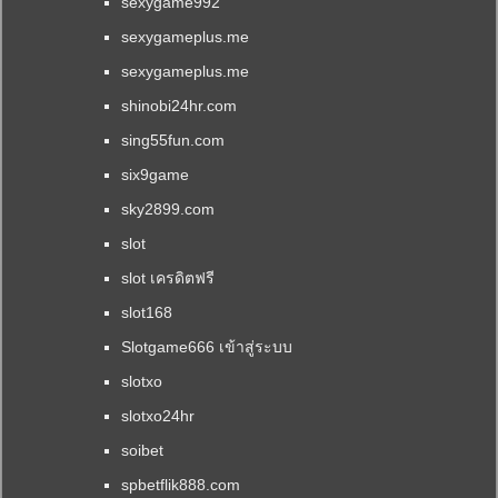
sexygame992
sexygameplus.me
sexygameplus.me
shinobi24hr.com
sing55fun.com
six9game
sky2899.com
slot
slot เครดิตฟรี
slot168
Slotgame666 เข้าสู่ระบบ
slotxo
slotxo24hr
soibet
spbetflik888.com