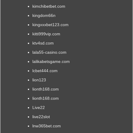
kimchibetbet.com
kingdom66n
kingxxxbet123.com
kitti999vip.com
ktv4sd.com
lala55-casino.com
lalikabetsgame.com
lcbet444.com
lion123
lionth168.com
lionth168.com
Live22
live22slot
lnw365bet.com