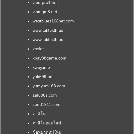
viperpro1.net
vipmgm8.net
westbluez168bet.com
www.tuktukth.us
www.tuktukth.us
xoslot
xpay88game.com
xway.info
yak699.net
yumyum168.com
zaf888s.com
zeed1911.com
คาสิโน
คาสิโนออนไลน์
ชื่อหมวดหมู่ใหม่