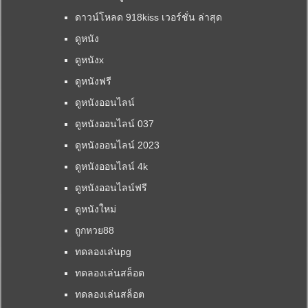
ดาวน์โหลด 918kiss เวอร์ชั่น ล่าสุด
ดูหนัง
ดูหนังx
ดูหนังฟรี
ดูหนังออนไลน์
ดูหนังออนไลน์ 037
ดูหนังออนไลน์ 2023
ดูหนังออนไลน์ 4k
ดูหนังออนไลน์ฟรี
ดูหนังใหม่
ถูกหวย88
ทดลองเล่นpg
ทดลองเล่นสล็อต
ทดลองเล่นสล็อต