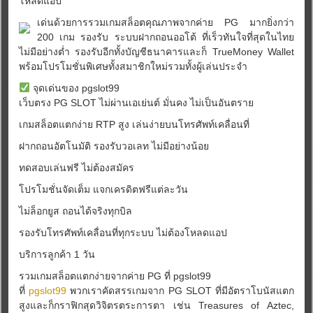
โหลดแอป
เด่นด้วยการรวมเกมสล็อตคุณภาพจากค่าย PG มากยิ่งกว่า
200 เกม รองรับ ระบบฝากถอนออโต้ ที่เร็วทันใจที่สุดในไทย
ไม่มีอย่างต่ำ รองรับอีกทั้งบัญชีธนาคารและก็ TrueMoney Wallet
พร้อมโปรโมชั่นพิเศษทั้งสมาชิกใหม่รวมทั้งผู้เล่นประจำ
จุดเด่นของ pgslot99
เว็บตรง PG SLOT ไม่ผ่านเอเย่นต์ มั่นคง ไม่เป็นอันตราย
เกมสล็อตแตกง่าย RTP สูง เล่นง่ายบนโทรศัพท์เคลื่อนที่
ฝากถอนอัตโนมัติ รองรับวอเลท ไม่มีอย่างน้อย
ทดสอบเล่นฟรี ไม่ต้องสมัคร
โปรโมชั่นจัดเต็ม แจกเครดิตฟรีแต่ละวัน
ไม่ล็อกยูส ถอนได้จริงทุกบิล
รองรับโทรศัพท์เคลื่อนที่ทุกระบบ ไม่ต้องโหลดแอป
บริการลูกค้า 1 วัน
รวมเกมสล็อตแตกง่ายจากค่าย PG ที่ pgslot99
ที่
pgslot99
พวกเราคัดสรรเกมจาก PG SLOT ที่มีอัตราโบนัสแตก
สูงและก็กราฟิกสุดวิจิตรตระการตา เช่น Treasures of Aztec,