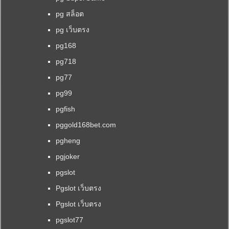
pg สล็อต
pg เว็บตรง
pg168
pg718
pg77
pg99
pgfish
pggold168bet.com
pgheng
pgjoker
pgslot
Pgslot เว็บตรง
Pgslot เว็บตรง
pgslot77