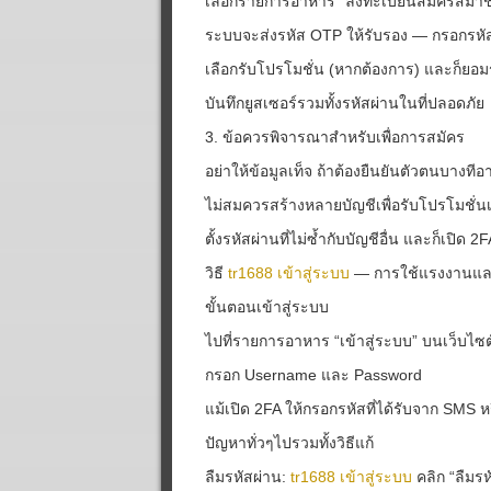
เลือกรายการอาหาร “ลงทะเบียนสมัครสมาช
ระบบจะส่งรหัส OTP ให้รับรอง — กรอกรหั
เลือกรับโปรโมชั่น (หากต้องการ) และก็ยอม
บันทึกยูสเซอร์รวมทั้งรหัสผ่านในที่ปลอดภัย
3. ข้อควรพิจารณาสำหรับเพื่อการสมัคร
อย่าให้ข้อมูลเท็จ ถ้าต้องยืนยันตัวตนบางทีอ
ไม่สมควรสร้างหลายบัญชีเพื่อรับโปรโมชั่นเ
ตั้งรหัสผ่านที่ไม่ซ้ำกับบัญชีอื่น และก็เปิด 2F
วิธี
tr1688 เข้าสู่ระบบ
— การใช้แรงงานและ
ขั้นตอนเข้าสู่ระบบ
ไปที่รายการอาหาร “เข้าสู่ระบบ” บนเว็บไซ
กรอก Username และ Password
แม้เปิด 2FA ให้กรอกรหัสที่ได้รับจาก SMS 
ปัญหาทั่วๆไปรวมทั้งวิธีแก้
ลืมรหัสผ่าน:
tr1688 เข้าสู่ระบบ
คลิก “ลืมรหั