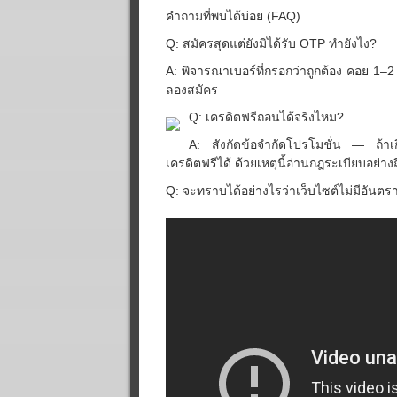
คำถามที่พบได้บ่อย (FAQ)
Q: สมัครสุดแต่ยังมิได้รับ OTP ทำยังไง?
A: พิจารณาเบอร์ที่กรอกว่าถูกต้อง คอย 1–2 
ลองสมัคร
Q: เครดิตฟรีถอนได้จริงไหม?
A: สังกัดข้อจำกัดโปรโมชั่น — ถ้า
เครดิตฟรีได้ ด้วยเหตุนี้อ่านกฎระเบียบอย่างถ
Q: จะทราบได้อย่างไรว่าเว็บไซต์ไม่มีอันตร