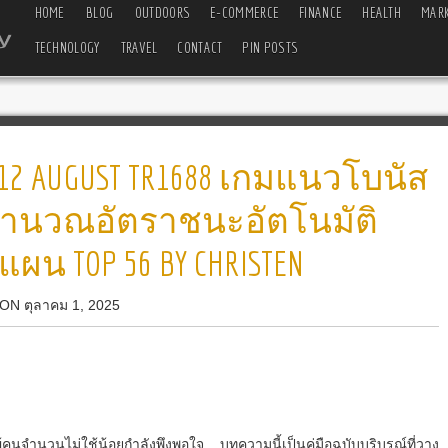
HOME
BLOG
OUTDOORS
E-COMMERCE
FINANCE
HEALTH
MARK
TECHNOLOGY
TRAVEL
CONTACT
PIN POSTS
บ 12 AUGUST TR1688 เกมแนวโบนัส
ำนวณอัตราชนะอัตโนมัติ
น TOP 56 BY CHRISTEN
 ON ตุลาคม 1, 2025
คนจำนวนไม่ใช้น้อยกำลังพึงพอใจ บทความนี้เป็นคู่มือฉบับบริบูรณ์ที่วาง