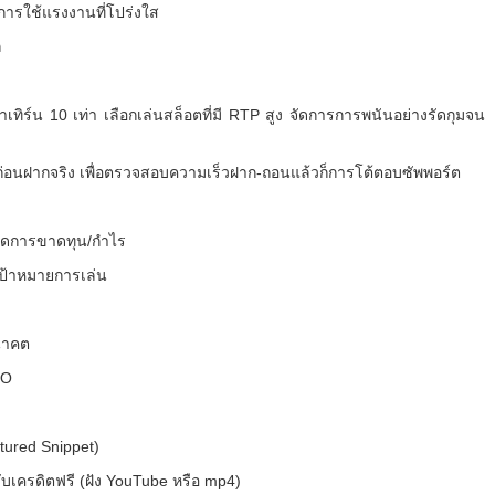
ารใช้แรงงานที่โปร่งใส
ล
ำเทิร์น 10 เท่า เลือกเล่นสล็อตที่มี RTP สูง จัดการการพนันอย่างรัดกุมจน
ก่อนฝากจริง เพื่อตรวจสอบความเร็วฝาก-ถอนแล้วก็การโต้ตอบซัพพอร์ต
ัดการขาดทุน/กำไร
บเป้าหมายการเล่น
อนาคต
EO
tured Snippet)
ับเครดิตฟรี (ฝัง YouTube หรือ mp4)