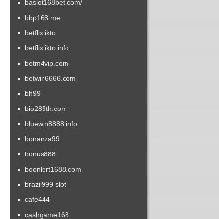
baslot168bet.com/
bbp168.me
betflixtikto
betflixtikto.info
betm4vip.com
betwin6666.com
bh99
bio285th.com
bluewin8888.info
bonanza99
bonus888
boonlert1688.com
brazil999 slot
cafe444
cashgame168