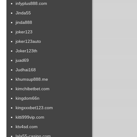
infyplus888.com
Jinda55
jinda888
joker123
joker123auto
Joker123th
juad69
Judhai168
khumsup888.me
kimchibetbet.com
kingdom66n
kingxxxbet123.com
kitti999vip.com
ktv4sd.com
lala55-casino.com