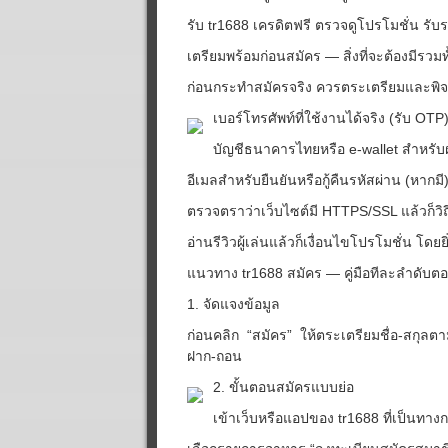
รับ tr1688 เครดิตฟรี ตรวจดูโปรโมชั่น รับร
เตรียมพร้อมก่อนสมัคร — สิ่งที่จะต้องมีรวมท
ก่อนกระทำสมัครจริง ควรตระเตรียมและพิจาร
เบอร์โทรศัพท์ที่ใช้งานได้จริง (รับ OTP
บัญชีธนาคารไทยหรือ e-wallet สำหรั
อีเมลสำหรับยืนยันหรือกู้คืนรหัสผ่าน (หากมี
ตรวจตราว่าเว็บไซต์มี HTTPS/SSL แล้วก็วิ
อ่านรีวิวผู้เล่นแล้วก็เงื่อนไขโปรโมชั่น โดยย
แนวทาง tr1688 สมัคร — คู่มือทีละลำดับตอ
1. จัดแจงข้อมูล
ก่อนคลิก “สมัคร” ให้ตระเตรียมชื่อ-สกุล
ฝาก-ถอน
2. ขั้นตอนสมัครแบบย่อ
เข้าเว็บหรือแอปของ tr1688 ที่เป็นทางก