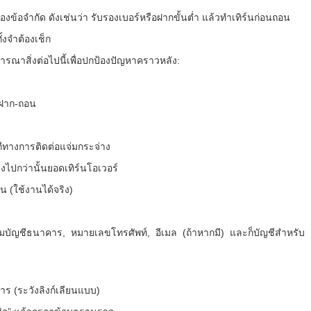
องข้อจำกัด ดังเช่นว่า รับรองเบอร์หรือฝากขั้นต่ำ แล้วทำเทิร์นก่อนถอน
ั้งจำต้องเช็ก
ณาสิ่งต่อไปนี้เพื่อปกป้องปัญหาคราวหลัง:
)
บฝาก-ถอน
)
ถีทางการติดต่อแจ่มกระจ่าง
ิ่งไปกว่านั้นยอดเทิร์นโอเวอร์
น (ใช้งานได้จริง)
ตามบัญชีธนาคาร, หมายเลขโทรศัพท์, อีเมล (ถ้าหากมี) และก็บัญชีสำหรับ
าร (ระวังลิงก์เลียนแบบ)