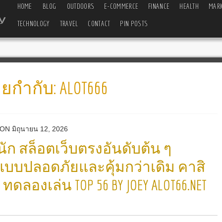
HOME
BLOG
OUTDOORS
E-COMMERCE
FINANCE
HEALTH
MARK
TECHNOLOGY
TRAVEL
CONTACT
PIN POSTS
ายกำกับ:
ALOT666
 ON มิถุนายน 12, 2026
ัก สล็อตเว็บตรงอันดับต้น ๆ
บบปลอดภัยและคุ้มกว่าเดิม คาสิ
ดลองเล่น TOP 56 BY JOEY ALOT66.NET