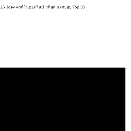
2026 Joey คาสิโนออนไลน์ สล็อต แจกบ่อย Top 95