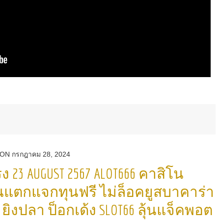
 ON กรกฎาคม 28, 2024
23 AUGUST 2567 ALOT666 คาสิโน
่นแตกแจกทุนฟรี ไม่ล็อคยูสบาคาร่า
ยิงปลา ป็อกเด้ง SLOT66 ลุ้นแจ็คพอต