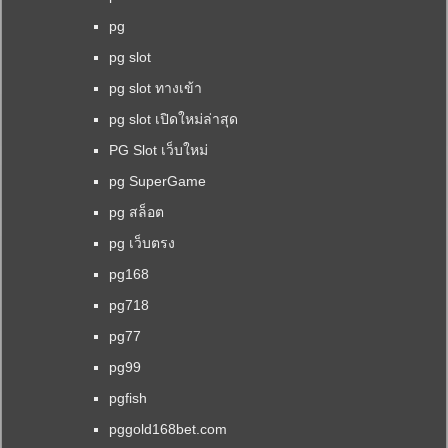
pg
pg slot
pg slot ทางเข้า
pg slot เปิดใหม่ล่าสุด
PG Slot เว็บใหม่
pg SuperGame
pg สล็อต
pg เว็บตรง
pg168
pg718
pg77
pg99
pgfish
pggold168bet.com