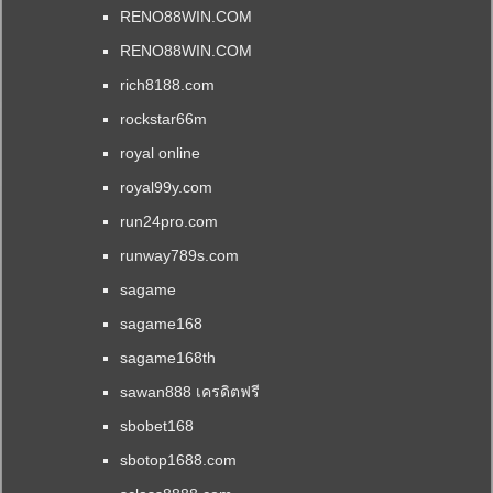
RENO88WIN.COM
RENO88WIN.COM
rich8188.com
rockstar66m
royal online
royal99y.com
run24pro.com
runway789s.com
sagame
sagame168
sagame168th
sawan888 เครดิตฟรี
sbobet168
sbotop1688.com