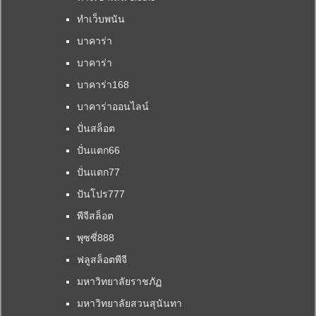
ทำเว็บพนัน
บาคาร่า
บาคาร่า
บาคาร่า168
บาคาร่าออนไลน์
ปั่นสล็อต
ปั่นแตก66
ปั่นแตก77
ปันโปร777
พีจีสล็อต
พุซซี่888
ฟลูสล็อตพีจี
มหาวิทยาลัยราชภัฏ
มหาวิทยาลัยสวนสุนันทา