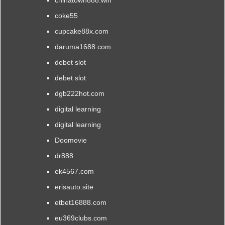
coke55
cupcake88x.com
daruma1688.com
debet slot
debet slot
dgb222hot.com
digital learning
digital learning
Doomovie
dr888
ek4567.com
erisauto.site
etbet16888.com
eu369clubs.com