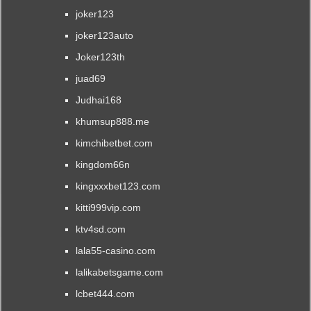
joker123
joker123auto
Joker123th
juad69
Judhai168
khumsup888.me
kimchibetbet.com
kingdom66n
kingxxxbet123.com
kitti999vip.com
ktv4sd.com
lala55-casino.com
lalikabetsgame.com
lcbet444.com