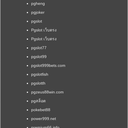
pgheng
pgjoker
pgslot
Pgslot เว็บตรง
Pgslot เว็บตรง
pgslot77
pgslot99
pgslot999bets.com
pgslotfish
pgslotth
pgzeus88win.com
pgสล็อต
pokebet88
power999.net
premium66.info