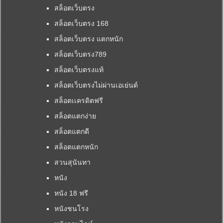
สล็อตเว็บตรง
สล็อตเว็บตรง 168
สล็อตเว็บตรง แตกหนัก
สล็อตเว็บตรง789
สล็อตเว็บตรงแท้
สล็อตเว็บตรงไม่ผ่านเอเย่นต์
สล็อตเเครดิตฟรี
สล็อตแตกง่าย
สล็อตแตกดี
สล็อตแตกหนัก
สวนสุนันทา
หนัง
หนัง 18 ฟรี
หนังชนโรง