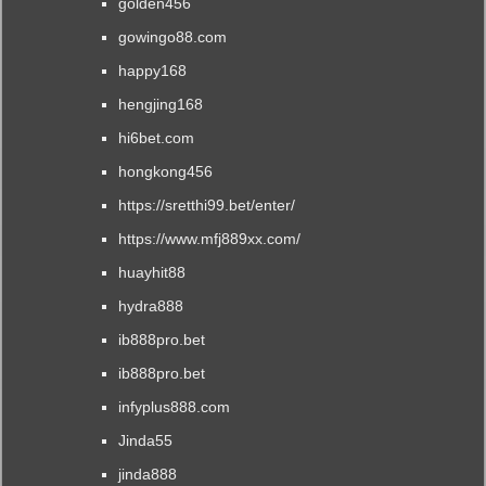
golden456
gowingo88.com
happy168
hengjing168
hi6bet.com
hongkong456
https://sretthi99.bet/enter/
https://www.mfj889xx.com/
huayhit88
hydra888
ib888pro.bet
ib888pro.bet
infyplus888.com
Jinda55
jinda888