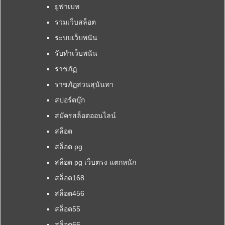
ยูฟ่าเบท
รวมเว็บสล็อต
ระบบเว็บพนัน
รับทำเว็บพนัน
ราชภัฏ
ราชภัฏสวนสุนันทา
สปอร์ตบุ๊ก
สมัครสล็อตออนไลน์
สล็อต
สล็อต pg
สล็อต pg เว็บตรง แตกหนัก
สล็อต168
สล็อต456
สล็อต55
สล็อต66