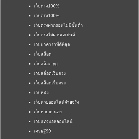
เว็บตรง100%
เว็บตรง100%
เว็บตรงฝากถอนไม่มีขั้นต่ำ
เว็บตรงไม่ผ่านเอเย่นต์
เว็บบาคาร่าที่ดีที่สุด
เว็บสล็อต
เว็บสล็อต pg
เว็บสล็อตเว็บตรง
เว็บสล็อตเว็บตรง
เว็บหนัง
เว็บหวยออนไลน์จ่ายจริง
เว็บหวยฮานอย
เว็บแทงบอลออนไลน์
เศรษฐี99