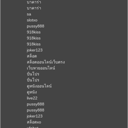
บาคาร่า
บาคาร่า
sa
slotxo
pussy888
918kiss
918kiss
918kiss
joker123
สล็อต
สล็อตออนไลน์เว็บตรง
เว็บหวยออนไลน์
ปั่นโปร
ปั่นโปร
ดูหนังออนไลน์
ดูหนัง
live22
pussy888
pussy888
joker123
สล็อตxo
ufabet