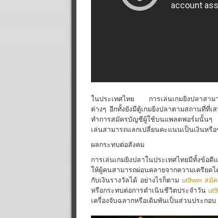
ในประเทศไทย การเล่นเกมยิงปลาสามารถพบ
ต่างๆ อีกทั้งยังมีตู้เกมยิงปลาตามสถานที่ที
ทำการสมัครบัญชีผู้ใช้บนแพลตฟอร์มนั้นๆ 
เล่นสามารถแลกเปลี่ยนคะแนนเป็นเงินหรือของร
ผลกระทบต่อสังคม
การเล่นเกมยิงปลาในประเทศไทยมีทั้งข้อดีแล
ให้ผู้คนสามารถผ่อนคลายจากความเครียดได้
กับเงินรางวัลได้ อย่างไรก็ตาม
ut9win สมั
หรือกระทบต่อการดำเนินชีวิตประจำวัน
ut9
เครื่องจับฉลากหรือเดิมพันเป็นส่วนประกอ