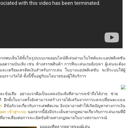
เห็นได้ทั้งในรูปแบบเกมออนไลน์ที่เล่นผ่านเว็บไซต์และแอปพลิเคชัน
่เสนอความบันเทิง เช่น ห้างสรรพสินค้า การที่จะเล่นเกมยิงปลา ผู้เล่นจะต้อง
และเตรียมเครดิตเงินสำหรับการเล่น ในบางแอปพลิเคชัน จะมีระบบให้ผู้
างวัลได้ ทั้งนี้ขึ้นอยู่กับนโยบายของผู้ให้บริการ
ะข้อเสีย อย่างแรกคือเป็นแหล่งบันเทิงที่สามารถเข้าถึงได้ง่าย ช่วย
 อีกทั้งในบางครั้งยังสามารถสร้างรายได้เสริมจากการแลกเปลี่ยนคะแนน
คร
มีข้อกังวลเกี่ยวกับการเสพติดเกม ยิงปลาอาจทำให้เกิดปัญหาทางการเงิน
win เข้าสู่ระบบ
นอกจากนี้ยังมีประเด็นทางกฎหมายเกี่ยวกับการเล่นเกมที่มี
บ ที่อาจเสี่ยงต่อการละเมิดข้อห้ามทางกฎหมายในบางสถานการณ์
มุมมองที่หลากหลายของผู้เล่น