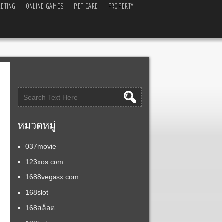
ETING
ONLINE GAMES
PET CARE
PROPERTY
หมวดหมู่
037movie
123xos.com
1688vegasx.com
168slot
168สล็อต