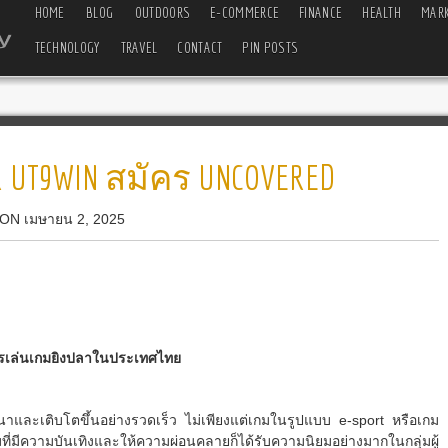
HOME
BLOG
OUTDOORS
E-COMMERCE
FINANCE
HEALTH
MARK
TECHNOLOGY
TRAVEL
CONTACT
PIN POSTS
OR UT9WIN สมัคร UNCOVERED
 ON เมษายน 2, 2025
เล่นเกมยิงปลาในประเทศไทย
าและเติบโตขึ้นอย่างรวดเร็ว ไม่เพียงแต่เกมในรูปแบบ e-sport หรือเกม
กมที่มีความบันเทิงและให้ความผ่อนคลายก็ได้รับความนิยมอย่างมากในกลุ่มผู้