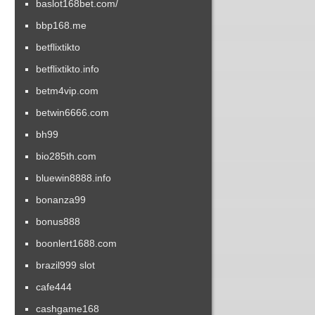
baslot168bet.com/
bbp168.me
betflixtikto
betflixtikto.info
betm4vip.com
betwin6666.com
bh99
bio285th.com
bluewin8888.info
bonanza99
bonus888
boonlert1688.com
brazil999 slot
cafe444
cashgame168