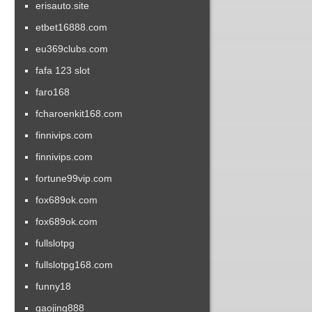
erisauto.site
etbet16888.com
eu369clubs.com
fafa 123 slot
faro168
fcharoenkit168.com
finnivips.com
finnivips.com
fortune99vip.com
fox689ok.com
fox689ok.com
fullslotpg
fullslotpg168.com
funny18
gaojing888