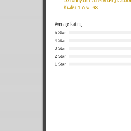
10 funny18 เวปไซต์ใหญ่ เว็บสล
อันดับ 1 ก.พ. 68
Average Rating
5 Star
4 Star
3 Star
2 Star
1 Star