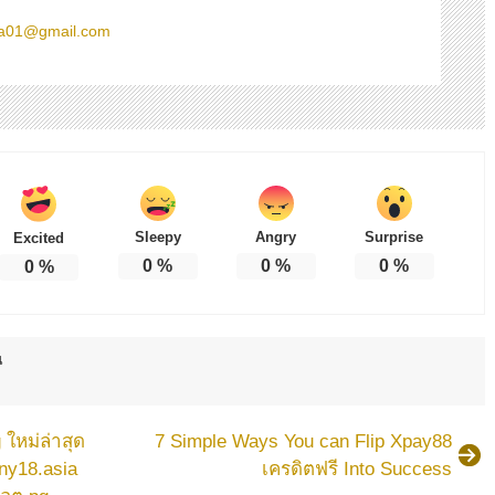
a01@gmail.com
Sleepy
Angry
Surprise
Excited
0
%
0
%
0
%
0
%
บน
น
10
Simple
Tactics
 ใหม่ล่าสุด
7 Simple Ways You can Flip Xpay88
For
nny18.asia
เครดิตฟรี Into Success
Ut9win