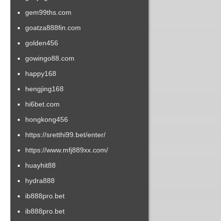
gem99ths.com
goatza888fin.com
golden456
gowingo88.com
happy168
hengjing168
hi6bet.com
hongkong456
https://sretthi99.bet/enter/
https://www.mfj889xx.com/
huayhit88
hydra888
ib888pro.bet
ib888pro.bet