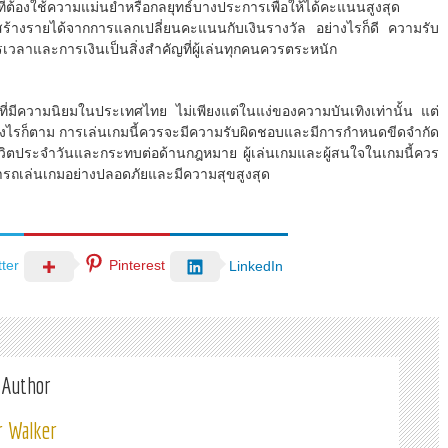
่ต้องใช้ความแม่นยำหรือกลยุทธ์บางประการเพื่อให้ได้คะแนนสูงสุด
ารสร้างรายได้จากการแลกเปลี่ยนคะแนนกับเงินรางวัล อย่างไรก็ดี ความรับ
ลาและการเงินเป็นสิ่งสำคัญที่ผู้เล่นทุกคนควรตระหนัก
ที่มีความนิยมในประเทศไทย ไม่เพียงแต่ในแง่ของความบันเทิงเท่านั้น แต่
่างไรก็ตาม การเล่นเกมนี้ควรจะมีความรับผิดชอบและมีการกำหนดขีดจำกัด
นชีวิตประจำวันและกระทบต่อด้านกฎหมาย ผู้เล่นเกมและผู้สนใจในเกมนี้ควร
สามารถเล่นเกมอย่างปลอดภัยและมีความสุขสูงสุด
tter
Pinterest
LinkedIn
 Author
r Walker