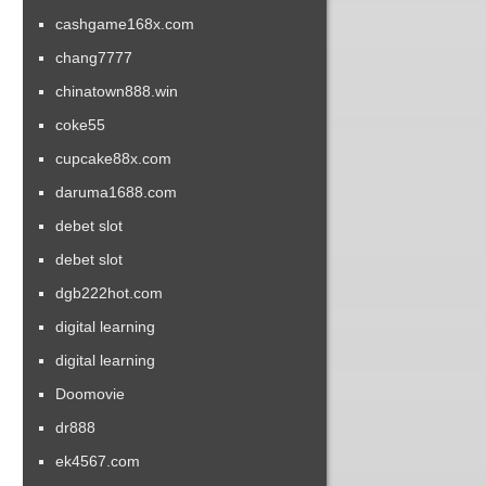
cashgame168x.com
chang7777
chinatown888.win
coke55
cupcake88x.com
daruma1688.com
debet slot
debet slot
dgb222hot.com
digital learning
digital learning
Doomovie
dr888
ek4567.com