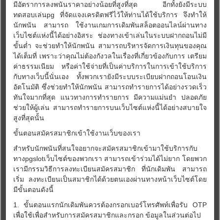
มีอัตราการลงพนันราคาอย่างน้อยที่สูงที่สุด อีกทั้งยังมีระบบ
ทดสอบเล่นpg ที่จัดแจงเครดิตฟรีไว้ให้ท่านได้ใช้บริการ จึงทำให้
นักพนัน สามารถ ใช้งานเกมการเดิมพันสล็อตออนไลน์ผ่านทาง
เว็บไซต์แห่งนี้ได้อย่างอิสระ ช่องทางเข้าเล่นในระบบฝากถอนไม่มี
ขั้นต่ำ จะช่วยทำให้นักพนัน สามารถบริหารจัดการเงินทุนของคุณ
ได้เต็มที่ เพราะว่าคุณไม่ต้องกังวลในเรื่องที่เกี่ยวข้องกับการ เตรียม
ค่าธรรมเนียม หรือค่าใช้จ่ายที่เป็นค่าบริการในการเข้าใช้บริการ
กับทางเว็บนี้นั่นเอง ทั้งพวกเรายังมีระบบระเบียบฝากถอนโอนเงิน
อัตโนมัติ ซึ่งช่วยทำให้นักพนัน สามารถทำรายการได้อย่างรวดเร็ว
ทันใจมากที่สุด แนวทางการทำรายการ มีความแม่นยำ ปลอดภัย
ช่วยให้ผู้เล่น สามารถทำรายการบนเว็บไซต์แห่งนี้ได้อย่างสบายใจ
สูงที่สุดนั้น
ขั้นตอนสมัครสมาชิกเข้าใช้งานเว็บของเรา
สำหรับนักพนันที่สนใจอยากจะสมัครสมาชิกเข้ามาใช้บริการกับ
ทางpgslotเว็บไซต์ของพวกเรา สามารถเข้าร่วมได้ไม่ยาก โดยพวก
เรามีกรรมวิธีการลงทะเบียนสมัครสมาชิก ที่นักเดิมพัน สามารถ
เริ่ม ลงทะเบียนเป็นสมาชิกได้ด้วยตนเองผ่านทางหน้าเว็บไซต์โดย
มีขั้นตอนดังนี้
1. ขั้นตอนแรกนักเดิมพันควรต้องกรอกเบอร์โทรศัพท์เพื่อรับ OTP
เพื่อใช้เพื่อสำหรับการสมัครสมาชิกและกรอก ข้อมูลในส่วนต่อไป