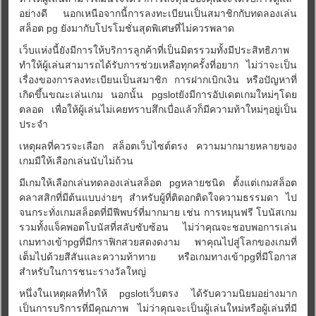
by
อย่างดี นอกเหนือจากนี้การลงทะเบียนเป็นสมาชิกกับทดลองเล่น
Andres
สล็อต pg ยังมากับโปรโมชั่นสุดพิเศษที่ไม่ควรพลาด
pgslotzaa.com
เว็บแห่งนี้ยังมีการให้บริการลูกค้าที่เป็นมิตรรวมทั้งมีประสิทธิภาพ
ทำให้ผู้เล่นสามารถได้รับการช่วยเหลือทุกครั้งที่อยาก ไม่ว่าจะเป็น
เรื่องของการลงทะเบียนเป็นสมาชิก การฝากเบิกเงิน หรือปัญหาที่
เกิดขึ้นขณะเล่นเกม นอกนั้น pgslotยังมีการอัปเดตเกมใหม่ๆโดย
ตลอด เพื่อให้ผู้เล่นไม่เคยทราบสึกเบื่อแล้วก็มีความท้าใหม่ๆอยู่เป็น
ประจำ
เหตุผลที่ควรจะเลือก สล็อตเว็บไซต์ตรง ความมากมายหลายของ
เกมมีให้เลือกเล่นนับไม่ถ้วน
มีเกมให้เลือกเล่นทดลองเล่นสล็อต pgหลายชนิด ตั้งแต่เกมสล็อต
คลาสสิกที่มีต้นแบบง่ายๆ สำหรับผู้ที่ติดอกติดใจความธรรมดา ไป
จนกระทั่งเกมสล็อตที่มีฟีพบร์ที่มากมาย เช่น การหมุนฟรี โบนัสเกม
รวมทั้งแจ็คพอตโบนัสที่สลับซับซ้อน ไม่ว่าคุณจะชอบพอการเล่น
เกมทางเข้าpgที่มีกราฟิกสวยสดงดงาม พาคุณไปสู่โลกของเกมที่
เต็มไปด้วยสีสันและความท้าทาย หรือเกมทางเข้าpgที่มีโอกาส
สำหรับในการชนะรางวัลใหญ่
หนึ่งในเหตุผลที่ทำให้ pgslotเว็บตรง ได้รับความนิยมอย่างมาก
เป็นการบริการที่มีคุณภาพ ไม่ว่าคุณจะเป็นผู้เล่นใหม่หรือผู้เล่นที่มี