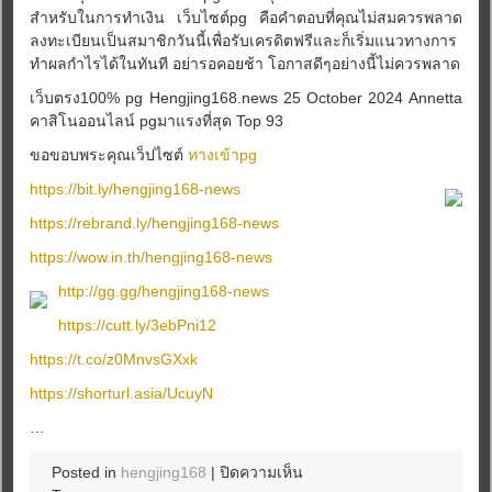
สำหรับในการทำเงิน เว็บไซต์pg คือคำตอบที่คุณไม่สมควรพลาด
ลงทะเบียนเป็นสมาชิกวันนี้เพื่อรับเครดิตฟรีและก็เริ่มแนวทางการ
ทำผลกำไรได้ในทันที อย่ารอคอยช้า โอกาสดีๆอย่างนี้ไม่ควรพลาด
เว็บตรง100% pg Hengjing168.news 25 October 2024 Annetta
คาสิโนออนไลน์ pgมาแรงที่สุด Top 93
ขอขอบพระคุณเว็ปไซต์
ทางเข้าpg
https://bit.ly/hengjing168-news
https://rebrand.ly/hengjing168-news
https://wow.in.th/hengjing168-news
http://gg.gg/hengjing168-news
https://cutt.ly/3ebPni12
https://t.co/z0MnvsGXxk
https://shorturl.asia/UcuyN
…
บน
Posted in
hengjing168
|
ปิดความเห็น