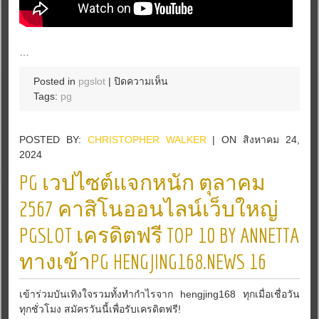
…
บน
Posted in
pgslot
|
ปิดความเห็น
Pg
Tags:
pg
22
กุมภา
POSTED BY:
CHRISTOPHER WALKER
| ON สิงหาคม 24,
2567
2024
pg
แจก
PG เวปไซต์แจกหนัก ตุลาคม
เครดิต
ฟรี
2567 คาสิโนออนไลน์เว็บใหญ่
ส่ง
PGSLOT เครดิตฟรี TOP 10 BY ANNETTA
ท้าย
ปี
ทางเข้าPG HENGJING168.NEWS 16
ทาง
เข้า
สล็อต
เข้าร่วมบันเทิงใจรวมทั้งทำกำไรจาก hengjing168 ทุกเมื่อเชื่อวัน
พีจี
ทุกชั่วโมง สมัครวันนี้เพื่อรับเครดิตฟรี!