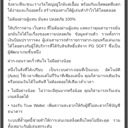
จังหวะที่จะชนะรางวัลใหญ่อยู่ใกล้แค่เอื้อม พร้อมกับแจ็คพอตที่แตก
ได้ง่ายและก็บ่อยครั้ง สร้างช่องทางให้ผู้เล่นทำกำไรได้โดยตลอด
ไม่ต้องผ่านผู้แทน มั่นคง ปลอดภัย 100%
ให้บริการผ่าน เว็บตรง ที่ไม่ต้องผ่านผู้แทน แสดงว่าคุณสามารถมั่น
อกมั่นใจได้ในเรื่องของความปลอดภัย ข้อมูลส่วนตัว รวมทั้งการ
เงินป้อมปราการคง ผู้เล่นสามารถทำรายการฝาก-ถอนหรือเล่นเกม
ได้โดยตรงกับผู้ให้บริการที่ได้รับลิขสิทธิ์แท้จาก PG SOFT ซึ่งเป็น
ผู้พัฒนาเกมชั้นหนึ่ง
ฝาก-ถอนรวดเร็วทันใจ ไม่มีอย่างน้อย
หนึ่งในสิ่งที่ได้เปรียบ เป็นระบบฝาก-ถอนที่เป็นแบบ อัตโนมัติ
(Auto) ใช้เวลาเพียงแค่ไม่กี่วินาทีเพียงแค่นั้น คุณก็สามารถเติมเงิน
หรือถอนเงินได้ในทันที ไม่ต้องคอยให้เสียเวล่ำเวลา
• ไม่มีอย่างน้อย: ไม่ว่าจะมีทุนมากหรือน้อย คุณก็สามารถเริ่มเล่น
เกมสล็อตได้
• รองรับ True Wallet: เพิ่มความสะดวกให้กับผู้ที่ไม่สะดวกใช้บัญชี
ธนาคาร
ระบบที่ล้ำยุคนี้ช่วยทำให้การเล่นเกมสล็อตลื่นไหลไม่มีสะดุด รวม
ทั้งเหมาะกับผู้เล่นทุกระดับ