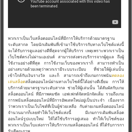
พวกเราเป็นเว็บสล็อตออนไลน์ที่มีการให้บริการด้วยมาตรฐาน
ระดับสากล โดยนักเดิมพันที่เข้ามาใช้บริการกับทางเว็บไซต์แห่งนี้
จะได้รับการดูแลอย่างดีที่สุดจากผู้ให้บริการ เหตุเพราะพวกเราเป็น
เว็บไซต์ตรงไม่ผ่านเอเย่นต์ สามารถส่งตรงบริการจากผู้ดูแล ถึงผู้
ใช้งานอย่างดีที่สุด การใช้งานเว็บของพวกเราก็ สามารถทำเป็น
อย่างสบายด้วยเหตุว่าพวกเรามีระบบระเบียบ ที่ช่วยให้ผู้เล่นนั้น
เข้าใกล้กับเงินรางวัล และก็ สามารถเข้าถึงเกมการพนัน
ทดลอง
เล่นสล็อต
สล็อตออนไลน์ผ่านทางเว็บไซต์นี้ได้อย่างดีเยี่ยม การให้
บริการด้วยมาตรฐานระดับสากล ช่วยให้ผู้เล่นนั้น ได้สัมผัสกับเกม
สล็อตออนไลน์ ที่มีภาพคมชัด เอฟเฟกต์จัดหนักจัดเต็ม รวมถึงเกม
การพนันสล็อตออนไลน์ที่มีการอัพเดทใหม่อยู่เป็นประจำ เนื่องจาก
ว่าพวกเราเป็นเว็บไซต์ที่เป็นผู้ช่วยเหลือ กับค่ายเกมสล็อตออนไลน์
จำนวนมากก็เลยทำให้เว็บไซต์แห่งนี้ มีเกมการเดิมพันสล็อต
ออนไลน์รูปแบบใหม่ ให้ได้ใช้บริการอยู่เสมอ ทำให้เว็บไซต์ของ
พวกเราเป็นเว็บแห่งการให้บริการเกมสล็อตออนไลน์ ที่ได้รับการกา
รันตีคุณภาพ