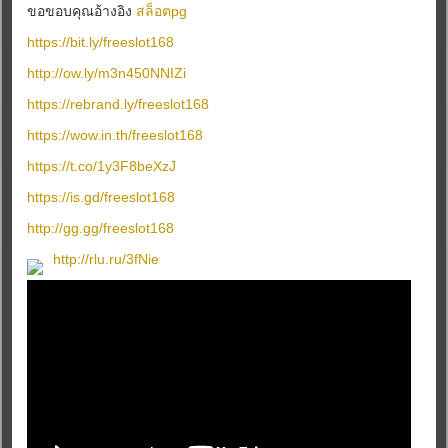
ขอขอบคุณอ้างอิง
สล็อตpg
https://bit.ly/freeslot168
http://ow.ly/m3n450NNIZi
https://rebrand.ly/freeslot168
https://wow.in.th/freeslot168
https://t.co/1y3F8beXzJ
https://is.gd/freeslot168
http://gg.gg/freeslot168
http://rlu.ru/3fNie