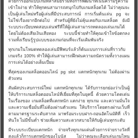
ด้วยการออกแบบเกมที่ล้ำสมัยรวมทั้งการพัฒนาที่เน้นความรู้ความ
เข้าใจง่าย ทำให้ทุกคนสามารถสนุกไปกับเกมสล็อตได้ ไม่ว่าคุณจะ
เป็นผู้เล่นใหม่หรือผู้เล่นที่มีประสบการณ์ การเริ่มต้นเล่น pg จะ
ไม่ใช่เรื่องยากอีกต่อไป สำหรับผู้ที่ยังไม่คุ้นเคยกับเกมสล็อต ยังมี
ระบบระเบียบทดสอบเล่นฟรีที่ให้ผู้เล่นสามารถทดลองเล่นเกมได้
โดยไม่ต้องเสียเงินเสียทอง ระบบนี้ช่วยทำให้คุณเข้าใจข้อตกลง
รวมทั้งเรียนรู้รูปแบบของเกมก่อนที่จะเริ่มเดิมพันจริง
ทุกเกมในโหมดทดลองเล่นมีฟีพบร์แล้วก็ต้นแบบการเล่นที่ราวกับ
เกมจริง 100% ทำให้ผู้เล่นสามารถฝึกฝนความถนัดรวมทั้งวางแผน
การเล่นได้อย่างเต็มเปี่ยม
ที่สุดของเกมสล็อตออนไลน์ pg slot แตกหนักทุกเกม ไม่ต้องผ่าน
ตัวแทน
สัมผัสประสบการณ์ใหม่ แตกหนักทุกเกม ได้รับการยกย่องว่าเป็นผู้
ให้บริการเกมสล็อตออนไลน์ที่เยี่ยมที่สุดในยุคนี้ ด้วยความโดดเด่น
ในเรื่องของ เกมสล็อตที่แตกหนัก แตกง่าย ทุกเกม และความมั่นใจ
และความเชื่อมั่นที่ไม่ต้องผ่านตัวแทน ให้บริการโดยตรงผ่านเว็บที่
ตามมาตรฐานระดับสากล มาพร้อมระบบฝาก-ถอนอัตโนมัติที่ เร็ว
ทันใจ ไม่มีขั้นต่ำ ช่วยเพิ่มความสะดวกสบายให้กับผู้เล่นทุกระดับ
มีระบบระเบียบแตกหนัก จ่ายจริงทุกเกมเด่นด้วยการจ่ายรางวัลที่
สูงแล้วก็การแตกหนักของโบนัส ไม่ว่าคุณจะเลือกเล่นเกมไหน