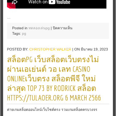
…
บน
Posted in
ทดลองเล่นpg
|
ปิดความเห็น
13
Tags:
pg
Apr
2566
POSTED BY:
CHRISTOPHER WALKER
| ON มีนาคม 19, 2023
pg
เว็บ
สล็อตPG เว็บสล็อตเว็บตรงไม่
ใหญ่
พนัน
ผ่านเอเย่นต์ วอ เลท CASINO
ออนไลน์
ONLINEเว็บตรง สล็อตพีจี ใหม่
เว็บ
แม่
ล่าสุด TOP 73 BY RODRICK สล็อต
ทดลอง
เล่น
HTTPS://TULAOER.ORG 6 MARCH 2566
สล็อต
ใหม่
ล่าสุด
ค่ายเกมสล็อตออนไลน์เว็บไซต์ตรง รวมเกมสล็อตครบวงจร
Top