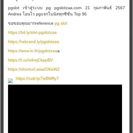
pgslot เข้าสู่ระบบ pg pgslotzaa.com 21 กุมภาพันธ์ 2567
Andres โอนไว pgแจกโบนัสทุกซีซั่น Top 96
ขอขอบคุณมากreference
pg slot
https://bit.ly/slot-pgslotzaa
https://rebrand.ly/pgslotzaa
https://wow.in.th/pgslotzaa
a
https://t.co/s4vqCkppBV
https://shorturl.asia/OKeW2
https://cutt.ly/7eBWffy7