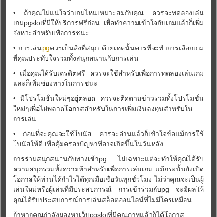
• ถ้าคุณไม่แน่ใจว่าเกมไหนเหมาะสมกับคุณ ควรจะทดลองเล่น
เกมpgslotที่มีให้บริการฟรีก่อน เพื่อทำความเข้าใจกับเกมแล้วก็เพิ่ม
จังหวะสำหรับเพื่อการชนะ
• การเล่น
pg
ควรเป็นสิ่งที่สนุก ด้วยเหตุนั้นควรที่จะทำการเลือกเกม
ที่คุณประทับใจรวมทั้งสนุกสนานกับการเล่น
• เมื่อคุณได้รับเครดิตฟรี ควรจะใช้สำหรับเพื่อการทดลองเล่นเกม
และก็เพิ่มช่องทางในการชนะ
• มีโปรโมชั่นใหม่ๆอยู่ตลอด ควรจะติดตามข่าวรวมทั้งโปรโมชั่น
ใหม่ๆเพื่อไม่พลาดโอกาสสำหรับในการเพิ่มเงินลงทุนสำหรับใน
การเล่น
• ก่อนที่จะคุณจะใช้โบนัส ควรจะอ่านแล้วก็เข้าใจข้อแม้การใช้
โบนัสให้ดี เพื่อคุ้มครองปัญหาที่อาจเกิดขึ้นในวันหลัง
การร่วมสนุกสนานกับทางเข้าpg ไม่เฉพาะแต่จะทำให้คุณได้รับ
ความสนุกรวมทั้งความท้าสำหรับเพื่อการเล่นเกม แม้กระนั้นยังเปิด
โอกาสให้ท่านได้กำไรได้ทุกเมื่อเชื่อวันทุกชั่วโมง ไม่ว่าคุณจะเป็นผู้
เล่นใหม่หรือผู้เล่นที่มีประสบการณ์ การเข้าร่วมกับpg จะมีผลให้
คุณได้รับประสบการณ์การเล่นสล็อตออนไลน์ที่ไม่มีใครเหมือน
ถ้าหากคุณกำลังมองหาเว็บpgslotที่มีคุณภาพแล้วก็ได้โอกาส