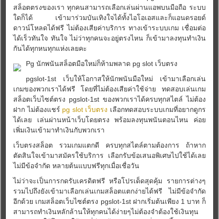
สล็อตตรงของเรา ทุกคนสามารถเลือกเล่นผ่านแอพบนมือถือ ระบบ
ใดก็ได้ เข้ามาร่วมบันเทิงใจได้ทั้งไอโอเอสและก็แอนดรอยด์
ดาวน์โหลดได้ฟรี ไม่ต้องเสียค่าบริการ ทางเข้าระบบเกม เชื่อมต่อ
ได้เร็วทันใจ ทันใจ ไม่ว่าทุกคนจะอยู่ตรงไหน ก็เข้ามาลงทุนทำเงิน
กันได้ทุกหนทุกแห่งเลยคะ
Pg นักพนันสล็อตมือใหม่ก็ห้ามพลาด pg slot เว็บตรง
pgslot-1st เว็บให้โอกาสให้นักพนันมือใหม่ เข้ามาเลือกเล่น
เกมของพวกเราได้ฟรี โดยที่ไม่ต้องเสียค่าใช้จ่าย ทดสอบเล่นเกม
สล็อตเว็บไซต์ตรง pgslot-1st ของพวกเราได้ครบทุกสไตล์ ไม่ต้อง
ฝาก ไม่ต้องแชร์
pg slot เว็บตรง
เลือกทดสอบระบบเกมที่อยากดูกร
ได้เลย เล่นผ่านหน้าเว็บโดยตรง พร้อมลงทุนพนันตอนไหน ค่อย
เพิ่มเงินเข้ามาทำเงินกับพวกเรา
เว็บตรงสล็อต รวมเกมแตกดี ครบทุกสไตล์ตามต้องการ ถ้าหาก
ตัดสินใจเข้ามาสมัครใช้บริการ เลือกรับข้อเสนอพิเศษไปใช้ได้เลย
ไม่มีข้อจำกัด หลายต้นแบบฟรีทุกเมื่อเชื่อวัน
ไม่ว่าจะเป็นการกดรับเครดิตฟรี หรือโปรเด็ดสุดคุ้ม รายการต่างๆ
รวมไปถึงยังเข้ามาเลือกเล่นเกมสล็อตแตกง่ายได้ฟรี ไม่มีข้อจำกัด
อีกด้วย เกมสล็อตเว็บไซต์ตรง pgslot-1st ฝากเริ่มต้นเพียง 1 บาท ก็
สามารถทำเงินหลักล้านให้ทุกคนได้ง่ายๆไม่ต้องจำต้องใช้เงินทุน