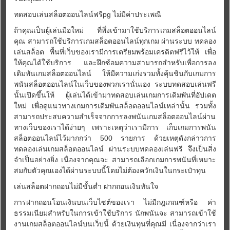
ทดสอบเล่นสล็อตออนไลน์ฟรีpg ไม่มีค่าประเพณี
ถ้าคุณเป็นผู้เล่นมือใหม่ ที่พึ่งเข้ามาใช้บริการเกมสล็อตออนไลน์
คุณ สามารถใช้บริการเกมสล็อตออนไลน์ทุกเกม ผ่านระบบ ทดลอง
เล่นสล็อต พื้นที่เว็บของเรามีการเตรียมพร้อมเครดิตฟรีไว้ให้ เพื่อ
ให้คุณได้ใช้บริการ และฝึกซ้อมความสามารถสำหรับเพื่อการลง
เดิมพันเกมสล็อตออนไลน์ ให้มีความเก่งรวมทั้งคุ้นชินกับเกมการ
พนันสล็อตออนไลน์ในเว็บของพวกเรานั่นเอง ระบบทดสอบเล่นฟรี
นั้นเปิดขึ้นให้ ผู้เล่นได้เข้ามาทดสอบเล่นเกมการเดิมพันที่อัปเดต
ใหม่ เพื่อดูแนวทางเกมการเดิมพันสล็อตออนไลน์เหล่านั้น รวมทั้ง
สามารถประสบความสำเร็จจากการลงพนันเกมสล็อตออนไลน์ผ่าน
ทางเว็บของเราได้ง่ายๆ เพราะเหตุว่าเรามีการ เก็บเกมการพนัน
สล็อตออนไลน์ไว้มากกว่า 500 รายการ ด้วยเหตุดังกล่าวการ
ทดลองเล่นเกมสล็อตออนไลน์ ผ่านระบบทดลองเล่นฟรี จึงเป็นสิ่ง
จำเป็นอย่างยิ่ง เนื่องจากคุณจะ สามารถเลือกเกมการพนันที่เหมาะ
สมกับตัวคุณเองได้ผ่านระบบนี้โดยไม่ต้องควักเงินในกระเป๋าทุน
เล่นสล็อตฝากถอนไม่มีขั้นต่ำ ฝากถอนเงินทันใจ
การฝากถอนโอนเงินบนเว็บไซต์ของเรา ไม่มีกฎเกณฑ์หรือ ค่า
ธรรมเนียมสำหรับในการเข้าใช้บริการ นักพนันจะ สามารถเข้าใช้
งานเกมสล็อตออนไลน์บนเว็บนี้ ด้วยเงินทุนที่คุณมี เนื่องจากว่าเรา