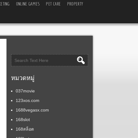
ETING
ONLINE GAMES
PET CARE
PROPERTY
หมวดหมู่
037movie
123xos.com
1688vegasx.com
168slot
168สล็อต