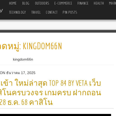
HOME
BLOG
OUTDOORS
E-COMMERCE
FINANCE
HEALTH
MARK
TECHNOLOGY
TRAVEL
CONTACT
PIN POSTS
ดหมู่:
KINGDOM66N
kingdom66n
 ON ธันวาคม 17, 2025
ข้า ใหม่ล่าสุด TOP 84 BY VETA เว็บ
ิโนครบวงจร เกมครบ ฝากถอน
28 ธ.ค. 68 คาสิโน