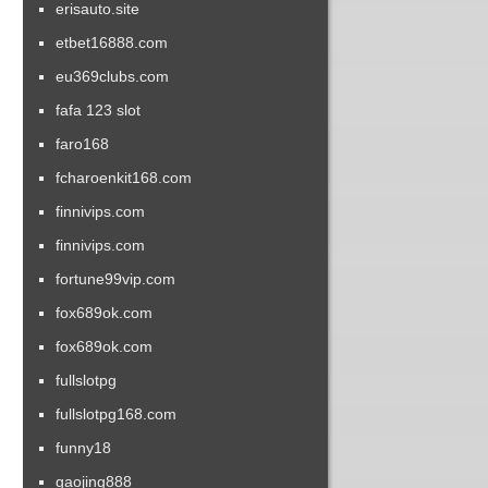
erisauto.site
etbet16888.com
eu369clubs.com
fafa 123 slot
faro168
fcharoenkit168.com
finnivips.com
finnivips.com
fortune99vip.com
fox689ok.com
fox689ok.com
fullslotpg
fullslotpg168.com
funny18
gaojing888