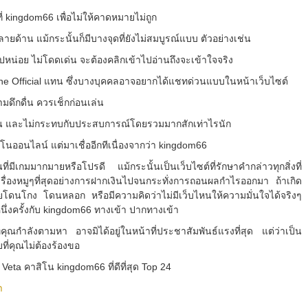
ี่ kingdom66 เพื่อไม่ให้คาดหมายไม่ถูก
ยด้าน แม้กระนั้นก็มีบางจุดที่ยังไม่สมบูรณ์แบบ ตัวอย่างเช่น
น่อย ไม่โดดเด่น จะต้องคลิกเข้าไปอ่านถึงจะเข้าใจจริง
ine Official แทน ซึ่งบางบุคคลอาจอยากได้แชทด่วนแบบในหน้าเว็บไซต์
มดึกดื่น ควรเช็กก่อนเล่น
ส่วน และไม่กระทบกับประสบการณ์โดยรวมมากสักเท่าไรนัก
โนออนไลน์ แต่มาเชื่ออีกทีเนื่องจากว่า kingdom66
่มีเกมมากมายหรือโปรดี แม้กระนั้นเป็นเว็บไซต์ที่รักษาคำกล่าวทุกสิ่งที่
่เรื่องหมูๆที่สุดอย่างการฝากเงินไปจนกระทั่งการถอนผลกำไรออกมา ถ้าเกิด
โดนโกง โดนหลอก หรือมีความคิดว่าไม่มีเว็บไหนให้ความมั่นใจได้จริงๆ
่งครั้งกับ kingdom66 ทางเข้า ปากทางเข้า
คุณกำลังตามหา อาจมิได้อยู่ในหน้าที่ประชาสัมพันธ์แรงที่สุด แต่ว่าเป็น
ที่คุณไม่ต้องร้องขอ
eta คาสิโน kingdom66 ที่ดีที่สุด Top 24
า