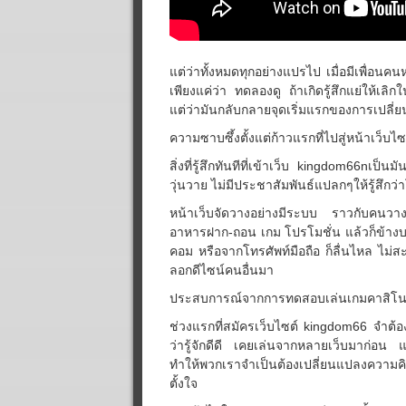
แต่ว่าทั้งหมดทุกอย่างแปรไป เมื่อมีเพื่อนคน
เพียงแค่ว่า ทดลองดู ถ้าเกิดรู้สึกแย่ให้เลิ
แต่ว่ามันกลับกลายจุดเริ่มแรกของการเปลี่ย
ความซาบซึ้งตั้งแต่ก้าวแรกที่ไปสู่หน้าเว็บไซต
สิ่งที่รู้สึกทันทีที่เข้าเว็บ kingdom66nเป
วุ่นวาย ไม่มีประชาสัมพันธ์แปลกๆให้รู้สึก
หน้าเว็บจัดวางอย่างมีระบบ ราวกับคนวางแ
อาหารฝาก-ถอน เกม โปรโมชั่น แล้วก็ข้างบริก
คอม หรือจากโทรศัพท์มือถือ ก็ลื่นไหล ไม่สะดุ
ลอกดีไซน์คนอื่นมา
ประสบการณ์จากการทดสอบเล่นเกมคาสิโนจริงบ
ช่วงแรกที่สมัครเว็บไซต์ kingdom66 จำต้องเ
ว่ารู้จักดีดี เคยเล่นจากหลายเว็บมาก่อน แ
ทำให้พวกเราจำเป็นต้องเปลี่ยนแปลงควา
ตั้งใจ