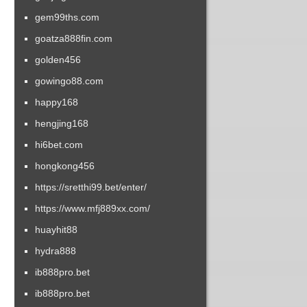
gem99ths.com
goatza888fin.com
golden456
gowingo88.com
happy168
hengjing168
hi6bet.com
hongkong456
https://sretthi99.bet/enter/
https://www.mfj889xx.com/
huayhit88
hydra888
ib888pro.bet
ib888pro.bet