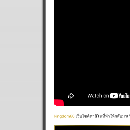
kingdom66
เว็บไซต์คาสิโนที่ทำให้กลับมาเชื