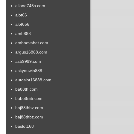
allone745s.com
alot66
alot666
amb888
ambnovabet.com
argus16888.com
asb9999.com
askyouwin888
autoslot16888.com
ba88th.com
babet555.com
baj88thbz.com
baj88thbz.com
baslot168