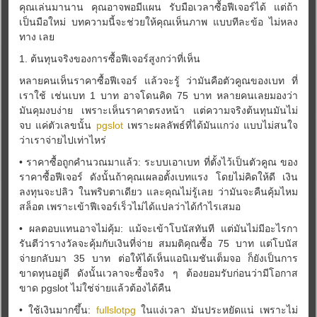
คุณเล่นมานาน คุณอาจพอมีแผน รับมือเวลาซื้อฟีเจอร์ได้ แต่ถ้า
เป็นมือใหม่ บทความนี้จะช่วยให้คุณเห็นภาพ แบบทีละข้อ ไม่หลง
ทาง เลย
1. ต้นทุนจริงของการซื้อฟีเจอร์สูงกว่าที่เห็น
หลายคนเห็นราคาซื้อฟีเจอร์ แล้วจะรู้ ว่ามันคือตัวคูณของเบท ที่
เราใช้ เช่นเบท 1 บาท อาจโดนคิด 75 บาท หลายคนเลยมองว่า
มันคุมงบง่าย เพราะเห็นราคาตรงหน้า แต่ความจริงต้นทุนมันไม่
จบ แค่ตัวเลขนั้น
pgslot
เพราะผลลัพธ์ที่ได้มันแกว่ง แบบไม่สนใจ
ว่าเราจ่ายไปเท่าไหร่
• ราคาซื้อถูกคำนวณมาแล้ว: ระบบเอาเบท ที่ตั้งไว้เป็นตัวคูณ ของ
ราคาซื้อฟีเจอร์ ดังนั้นถ้าคุณเผลอตั้งเบทแรง โดยไม่คิดให้ดี เงิน
ลงทุนจะปลิว ในพริบตาเดียว และคุณไม่รู้เลย ว่ามันจะคืนคุ้มไหม
สล็อต เพราะเข้าฟีเจอร์เร็วไม่ได้แปลว่าได้กำไรเสมอ
• ผลตอบแทนอาจไม่คุ้ม: แม้จะเข้าโบนัสทันที แต่มันไม่มีอะไรกา
รันตีว่ารางวัลจะคุ้มกับเงินที่จ่าย สมมติคุณซื้อ 75 บาท แต่โบนัส
จ่ายกลับมา 35 บาท ต่อให้ได้เห็นแอนิเมชันเต็มจอ ก็ยังเป็นการ
ขาดทุนอยู่ดี ดังนั้นเวลาจะซื้อจริง ๆ ต้องยอมรับก่อนว่ามีโอกาส
ขาด pgslot ไม่ใช่จ่ายแล้วต้องได้คืน
• ใช้เงินมากขึ้น:
fullslotpg
ในแง่เวลา มันประหยัดแน่ เพราะไม่