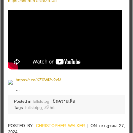
https://shorturl.asia/2b1Jd
https://t.co/KZ0Wl2v2xM
…
บน
Posted in
fullslotpg
|
ปิดความเห็น
พนัน
Tags:
fullslotpg
,
สล็อต
สล็อต
สล็อต
POSTED BY:
CHRISTOPHER WALKER
| ON กรกฎาคม 27,
โปร
2024
ดี