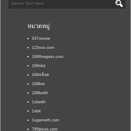
มือ
ถือ
ดาวน์โหลด
สล็อตpg
หมวดหมู่
ไม่
ต้อง
ทำ
037movie
เทิร์น
123xos.com
Top
52
1688vegasx.com
by
168slot
Dorthy
Fullslotpg.in
168สล็อต
188bet
188betth
1xbetth
1xbit
1xgameth.com
789pluss.com