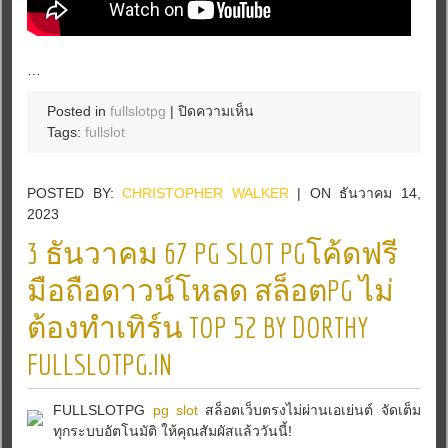
…
บน
Posted in
fullslotpg
|
ปิดความเห็น
Fullslotpg
Tags:
fullslot
fullslotpg.org
23
POSTED BY:
CHRISTOPHER WALKER
| ON ธันวาคม 14,
SEP
2023
2567
fullslot
3 ธันวาคม 67 PG SLOT PGโค้ดฟรี
เว็บไซต์pg
slot
มือถือดาวน์โหลด สล็อตPG ไม่
เว็บ
ต้องทำเทิร์น TOP 52 BY DORTHY
ตรง
อันดับ
FULLSLOTPG.IN
1
คา
สิ
FULLSLOTPG
pg slot
สล็อตเว็บตรงไม่ผ่านเอเย่นต์ จัดเต็ม
โน
ทุกระบบอัตโนมัติ ให้คุณสัมผัสแล้ววันนี้!
ออนไลน์