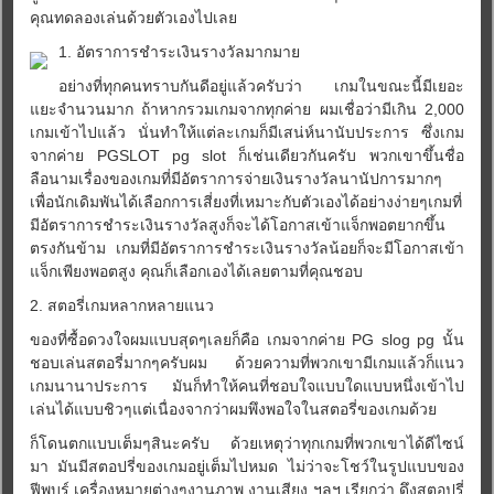
คุณทดลองเล่นด้วยตัวเองไปเลย
1. อัตราการชำระเงินรางวัลมากมาย
อย่างที่ทุกคนทราบกันดีอยู่แล้วครับว่า เกมในขณะนี้มีเยอะ
แยะจำนวนมาก ถ้าหากรวมเกมจากทุกค่าย ผมเชื่อว่ามีเกิน 2,000
เกมเข้าไปแล้ว นั่นทำให้แต่ละเกมก็มีเสน่ห์นานับประการ ซึ่งเกม
จากค่าย PGSLOT pg slot ก็เช่นเดียวกันครับ พวกเขาขึ้นชื่อ
ลือนามเรื่องของเกมที่มีอัตราการจ่ายเงินรางวัลนานัปการมากๆ
เพื่อนักเดิมพันได้เลือกการเสี่ยงที่เหมาะกับตัวเองได้อย่างง่ายๆเกมที่
มีอัตราการชำระเงินรางวัลสูงก็จะได้โอกาสเข้าแจ็กพอตยากขึ้น
ตรงกันข้าม เกมที่มีอัตราการชำระเงินรางวัลน้อยก็จะมีโอกาสเข้า
แจ็กเพียงพอตสูง คุณก็เลือกเองได้เลยตามที่คุณชอบ
2. สตอรี่เกมหลากหลายแนว
ของที่ซื้อดวงใจผมแบบสุดๆเลยก็คือ เกมจากค่าย PG slog pg นั้น
ชอบเล่นสตอรี่มากๆครับผม ด้วยความที่พวกเขามีเกมแล้วก็แนว
เกมนานาประการ มันก็ทำให้คนที่ชอบใจแบบใดแบบหนึ่งเข้าไป
เล่นได้แบบชิวๆแต่เนื่องจากว่าผมพึงพอใจในสตอรี่ของเกมด้วย
ก็โดนตกแบบเต็มๆสินะครับ ด้วยเหตุว่าทุกเกมที่พวกเขาได้ดีไซน์
มา มันมีสตอปรี่ของเกมอยู่เต็มไปหมด ไม่ว่าจะโชว์ในรูปแบบของ
ฟีพบร์ เครื่องหมายต่างๆงานภาพ งานเสียง ฯลฯ เรียกว่า ดึงสตอปรี่