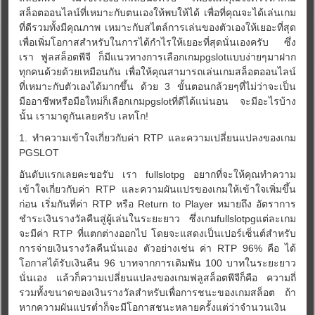
สล็อตออนไลน์ที่เหมาะกับตนเองให้พบให้ได้ เพื่อที่คุณจะได้เล่นเกม
ที่ดีรวมทั้งมีคุณภาพ เหมาะกับสไตล์การเล่นของตัวเองให้เยอะที่สุด
เพื่อเพิ่มโอกาสสำหรับในการได้กำไรให้เยอะที่สุดนั่นเองครับ ซึ่ง
เรา ฟูลสล็อตพีจี ก็มีแนวทางการเลือกเกมpgslotแบบง่ายๆมาฝาก
ทุกคนด้วยด้วยเหมือนกัน เพื่อให้คุณสามารถเล่นเกมสล็อตออนไลน์
ที่เหมาะกับตัวเองได้มากขึ้น ด้วย 3 ขั้นตอนกล้วยๆที่ไม่ว่าจะเป็น
มืออาชีพหรือมือใหม่ก็เลือกเกมpgslotที่ดีได้แน่นอน จะมีอะไรบ้าง
นั้น เรามาดูกันเลยครับ เลทโก!
1. ทำความเข้าใจเกี่ยวกับค่า RTP และความเปลี่ยนแปลงของเกม
PGSLOT
อันดับแรกเลยคะขอรับ เรา fullslotpg อยากที่จะให้คุณทำความ
เข้าใจเกี่ยวกับค่า RTP และความผันแปรของเกมให้เข้าใจเพิ่มขึ้น
ก่อน เริ่มกันที่ค่า RTP หรือ Return to Player หมายถึง อัตราการ
ชำระเงินรางวัลคืนสู่ผู้เล่นในระยะยาว ซึ่งเกมfullslotpgแต่ละเกม
จะมีค่า RTP ที่แตกต่างออกไป โดยจะแสดงเป็นเปอร์เซ็นต์สำหรับ
การจ่ายเงินรางวัลคืนนั่นเอง ตัวอย่างเช่น ค่า RTP 96% คือ ได้
โอกาสได้รับเงินคืน 96 บาทจากการเดิมพัน 100 บาทในระยะยาว
นั่นเอง แล้วก็ความเปลี่ยนแปลงของเกมฟลูสล็อตพีจีก็คือ ความถี่
รวมทั้งขนาดของเงินรางวัลสำหรับเพื่อการชนะของเกมสล็อต ถ้า
หากความผันแปรต่ำก็จะมีโอกาสชนะหลายครั้งแต่ว่าจำนวนเงิน