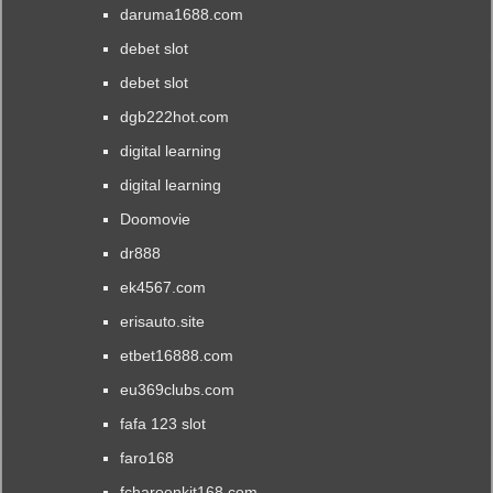
daruma1688.com
debet slot
debet slot
dgb222hot.com
digital learning
digital learning
Doomovie
dr888
ek4567.com
erisauto.site
etbet16888.com
eu369clubs.com
fafa 123 slot
faro168
fcharoenkit168.com