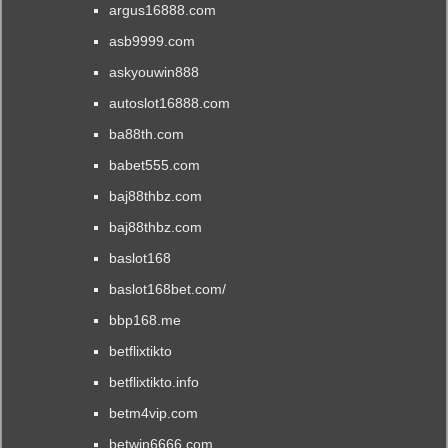
argus16888.com
asb9999.com
askyouwin888
autoslot16888.com
ba88th.com
babet555.com
baj88thbz.com
baj88thbz.com
baslot168
baslot168bet.com/
bbp168.me
betflixtikto
betflixtikto.info
betm4vip.com
betwin6666.com