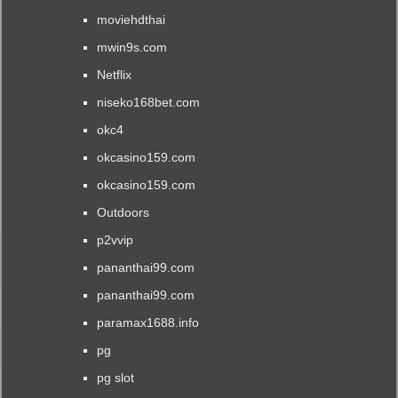
moviehdthai
mwin9s.com
Netflix
niseko168bet.com
okc4
okcasino159.com
okcasino159.com
Outdoors
p2vvip
pananthai99.com
pananthai99.com
paramax1688.info
pg
pg slot