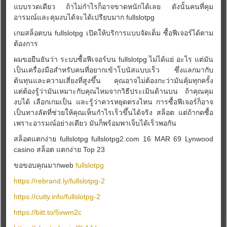
แบบรวดเดียว ถ้าไม่กำไรก็อาจขาดหนักได้เลย ดังนั้นคนที่คุม
อารมณ์และคุมงบได้จะได้เปรียบมาก fullslotpg
เกมสล็อตบน fullslotpg เปิดให้บริการแบบจัดเต็ม ซื้อฟีเจอร์ได้ตาม
ต้องการ
ผมขอยืนยันว่า ระบบซื้อฟีเจอร์บน fullslotpg ไม่ได้แย่ อะไร แต่มัน
เป็นเครื่องมือสำหรับคนที่อยากเข้าโบนัสแบบเร็ว ซึ่งแลกมากับ
ต้นทุนและความเสี่ยงที่สูงขึ้น คุณอาจไม่ต้องกะว่ามันคุ้มทุกครั้ง
แต่ต้องรู้ว่ามันเหมาะกับคุณไหมจากวิธีประเมินด้านบน ถ้าคุณคุม
งบได้ เลือกเกมเป็น และรู้ว่าควรหยุดตรงไหน การซื้อฟีเจอร์ก็อาจ
เป็นทางลัดที่ช่วยให้คุณเห็นกำไรเร็วขึ้นได้จริง สล็อต แต่ถ้ากดซื้อ
เพราะอารมณ์อย่างเดียว มันก็พร้อมพาเจ็บได้เร็วพอกัน
สล็อตแตกง่าย fullslotpg fullslotpg2.com 16 MAR 69 Lynwood
casino สล็อต แตกง่าย Top 23
ขอขอบคุณมากweb
fullslotpg
https://rebrand.ly/fullslotpg-2
https://cutly.info/fullslotpg-2
https://bitt.to/5vwm2c