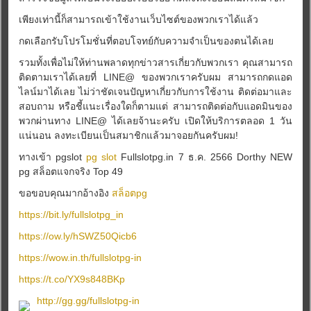
เพียงเท่านี้ก็สามารถเข้าใช้งานเว็บไซต์ของพวกเราได้แล้ว
กดเลือกรับโปรโมชั่นที่ตอบโจทย์กับความจำเป็นของตนได้เลย
รวมทั้งเพื่อไม่ให้ท่านพลาดทุกข่าวสารเกี่ยวกับพวกเรา คุณสามารถ
ติดตามเราได้เลยที่ LINE@ ของพวกเราครับผม สามารถกดแอด
ไลน์มาได้เลย ไม่ว่าชัดเจนปัญหาเกี่ยวกับการใช้งาน ติดต่อมาและ
สอบถาม หรือชี้แนะเรื่องใดก็ตามแต่ สามารถติดต่อกับแอดมินของ
พวกผ่านทาง LINE@ ได้เลยจ้านะครับ เปิดให้บริการตลอด 1 วัน
แน่นอน ลงทะเบียนเป็นสมาชิกแล้วมาจอยกันครับผม!
ทางเข้า pgslot
pg slot
Fullslotpg.in 7 ธ.ค. 2566 Dorthy NEW
pg สล็อตแจกจริง Top 49
ขอขอบคุณมากอ้างอิง
สล็อตpg
https://bit.ly/fullslotpg_in
https://ow.ly/hSWZ50Qicb6
https://wow.in.th/fullslotpg-in
https://t.co/YX9s848BKp
http://gg.gg/fullslotpg-in