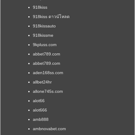
918kiss
918kiss ดาวน์โหลด
918kissauto
918kissme
9kpluss.com
abbet789.com
abbet789.com
aden168ss.com
allbet24hr
allone745s.com
alot66
alot666
amb888
ambnovabet.com