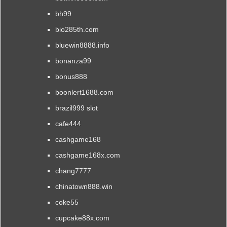
bh99
bio285th.com
bluewin8888.info
bonanza99
bonus888
boonlert1688.com
brazil999 slot
cafe444
cashgame168
cashgame168x.com
chang7777
chinatown888.win
coke55
cupcake88x.com