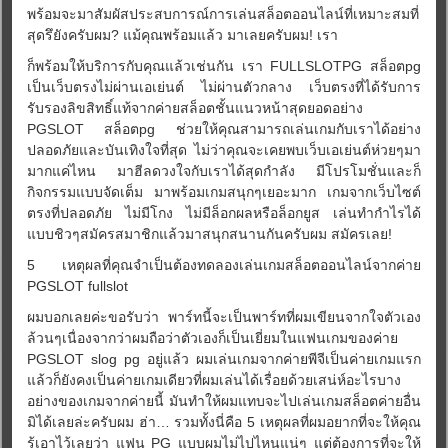
พร้อมจะมาสัมผัสประสบการณ์การเล่นสล็อตออนไลน์ที่เหมาะสมที่
เว็บ
สุดรึยังครับผม? แม้คุณพร้อมแล้ว มาเลยครับผม! เรา
แม่
fullslot
ก็พร้อมให้บริการกับคุณแล้วเช่นกัน เรา FULLSLOTPG สล็อตpg
ทดลอง
เป็นเว็บตรงไม่ผ่านเอเย่นต์ ไม่ผ่านตัวกลาง เว็บตรงที่ได้รับการ
เล่น
รับรองลิขสิทธิ์แท้จากค่ายสล็อตชั้นแนวหน้าสุดยอดอย่าง
Top
PGSLOT สล็อตpg ช่วยให้คุณสามารถเล่นเกมกับเราได้อย่าง
1
ปลอดภัยและบันเทิงใจที่สุด ไม่ว่าคุณจะเคยพบเว็บเอเย่นต์ห่วยๆมา
by
มากแค่ไหน มาฮีลดวงใจกับเราได้สุดกำลัง มีโปรโมชั่นและก็
Diana
กิจกรรมแบบจัดเต็ม มาพร้อมเกมสนุกๆเยอะมาก เกมจากเว็บไซต์
ตรงที่ปลอดภัย ไม่มีโกง ไม่มีล็อกผลหรือล็อกยูส เล่นทำกำไรได้
แบบชิวๆสมัครสมาชิกแล้วมาสนุกสนานกันครับผม สมัครเลย!
5 เหตุผลที่คุณจำเป็นต้องทดลองเล่นเกมสล็อตออนไลน์จากค่าย
PGSLOT fullslot
ผมบอกเลยค่ะขอรับว่า พาร์ทนี้จะเป็นพาร์ทที่ผมเขียนจากใจตัวเอง
ล้วนๆเนื่องจากว่าผมถือว่าตัวเองก็เป็นเยี่ยมในแฟนเกมของค่าย
PGSLOT slog pg อยู่แล้ว ผมเล่นเกมจากค่ายพีจีเป็นค่ายเกมแรก
แล้วก็ยังคงเป็นค่ายเกมเดียวที่ผมเล่นได้เรื่อยด้วยเสน่ห์อะไรบาง
อย่างของเกมจากค่ายนี้ มันทำให้ผมแทบจะไปเล่นเกมสล็อตค่ายอื่น
มิได้เลยล่ะครับผม ฮ่า… รวมทั้งนี่คือ 5 เหตุผลที่ผมอยากที่จะให้คุณ
รู้เอาไว้เลยว่า แฟน PG แบบผมไม่ไปไหนแน่ๆ แต่ต้องการที่จะให้