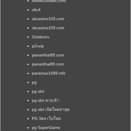
niseko168bet.com
okc4
okcasino159.com
okcasino159.com
Outdoors
p2vvip
pananthai99.com
pananthai99.com
paramax1688.info
pg
pg slot
pg slot ทางเข้า
pg slot เปิดใหม่ล่าสุด
PG Slot เว็บใหม่
pg SuperGame