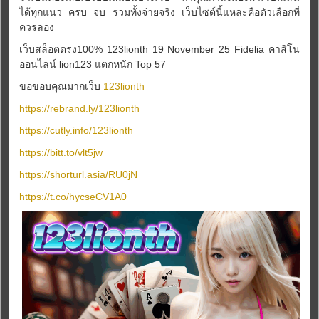
ได้ทุกแนว ครบ จบ รวมทั้งจ่ายจริง เว็บไซต์นี้แหละคือตัวเลือกที่
ควรลอง
เว็บสล็อตตรง100% 123lionth 19 November 25 Fidelia คาสิโน
ออนไลน์ lion123 แตกหนัก Top 57
ขอขอบคุณมากเว็บ
123lionth
https://rebrand.ly/123lionth
https://cutly.info/123lionth
https://bitt.to/vlt5jw
https://shorturl.asia/RU0jN
https://t.co/hycseCV1A0