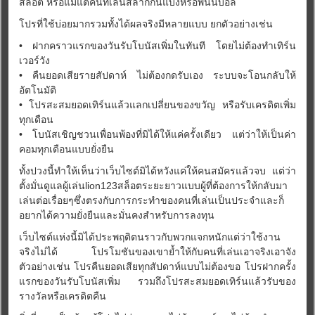
สล็อต หรือแม้แต่คนที่เล่นสลากกินแบ่งหรือพนันบอล
โปรที่ใช้บ่อยมากรวมทั้งได้ผลจริงมีหลายแบบ ยกตัวอย่างเช่น
• ฝากคราวแรกของวันรับโบนัสเพิ่มในทันที โดยไม่ต้องทำเทิร์น
เวอร์วัง
• คืนยอดเสียรายสัปดาห์ ไม่ต้องกดรับเอง ระบบจะโอนกลับให้
อัตโนมัติ
• โปรสะสมยอดเทิร์นแล้วแลกเปลี่ยนของขวัญ หรือรับเครดิตเพิ่ม
ทุกเดือน
• โบนัสเชิญชวนเพื่อนพ้องที่มิได้ให้แค่ครั้งเดียว แต่ว่าให้เป็นค่า
คอมทุกเดือนแบบยั่งยืน
ทั้งปวงนี้ทำให้เห็นว่าเว็บไซต์มิได้หวังแค่ให้คนสมัครแล้วจบ แต่ว่า
ตั้งมั่นดูแลผู้เล่นlion123สล็อตระยะยาวแบบผู้ที่ต้องการให้กลับมา
เล่นต่อเรื่อยๆซึ่งตรงกับการกระทำของคนที่เล่นเป็นประจำและก็
อยากได้ความยั่งยืนและมั่นคงสำหรับการลงทุน
เว็บไซต์แห่งนี้มิได้ประพฤติตนราวกับพวกแจกหนักแต่ว่าใช้งาน
จริงไม่ได้ โปรโมชันของเขาย้ำให้กับคนที่เล่นเอาจริงเอาจัง
ตัวอย่างเช่น โปรคืนยอดเสียทุกสัปดาห์แบบไม่ต้องขอ โปรฝากครั้ง
แรกของวันรับโบนัสเพิ่ม รวมถึงโปรสะสมยอดเทิร์นแล้วรับของ
รางวัลหรือเครดิตคืน