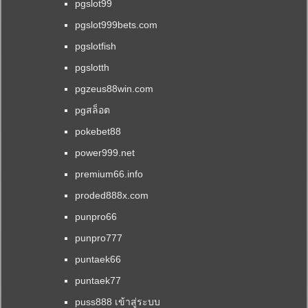
pgslot99
pgslot999bets.com
pgslotfish
pgslotth
pgzeus88win.com
pgสล็อต
pokebet88
power999.net
premium66.info
proded888x.com
punpro66
punpro777
puntaek66
puntaek77
puss888 เข้าสู่ระบบ