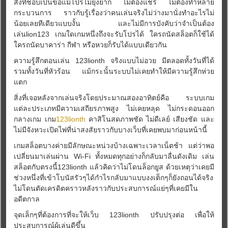
สิ่งที่ชอบเป็นข้อแม้โปรไม่ยุ่งยาก ไม่ต้องแชร์ ไม่ต้องทำหลาย
กระบวนการ ราวกับรู้เรื่องว่าคนเล่นจริงไม่ว่างมานั่งทำอะไรไม่
น้อยเลยทีเดียวแบบงั้น และไม่มีการบังคับว่าจำเป็นต้อง
เล่นlion123 เกมใดเกมหนึ่งถึงจะรับโปรได้ ใครถนัดสล็อตก็ใช้ได้
ใครถนัดบาคาร่า กีฬา หรือหวยก็รับได้แบบเดียวกัน
ความรู้สึกตอนเล่น 123lionth จริงแบบไม่อวย มีตลอดทั้งวันที่ได้
รวมทั้งวันที่หัวร้อน แม้กระนั้นระบบไม่เคยทำให้มีความรู้สึกห่วย
แตก
สิ่งที่เจอหลังจากเล่นจริงโดยประมาณสองอาทิตย์คือ ระบบเกม
แต่ละประเภทมีความเสถียรภาพสูง ไม่เคยหลุด ไม่กระดอนออก
กลางเกม เกม
123lionth
คาสิโนสดภาพชัด ไม่ดีเลย์ เสียงชัด และ
ไม่มีจังหวะเปิดไพ่ที่น่าสงสัยราวกับบางเว็บที่เคยพบมาก่อนหน้านี้
เกมสล็อตบางค่ายมีลักษณะหน่วงบ้างเฉพาะเวลาเน็ตช้า แต่ว่าพอ
เปลี่ยนมาเล่นผ่าน Wi-Fi ทั้งหมดทุกอย่างก็กลับมาลื่นดังเดิม เล่น
สล็อตกับตรงนี้123lionth แล้วคิดว่าไม่โดนล็อกยูส ด้วยเหตุว่าเคยมี
ช่วงหนึ่งที่เข้าโบนัสรัวๆได้กำไรกลับมาแบบงงเต็กๆก็ยังถอนได้จริง
ไม่โดนตัดเครดิตคราวหลังราวกับประสบการณ์แย่ๆที่เคยมีใน
อดีตกาล
จุดเล็กๆที่ต้องการที่จะให้เว็บ 123lionth ปรับปรุงต่อ เพื่อให้
ประสบการณ์ผู้เล่นดีขึ้น