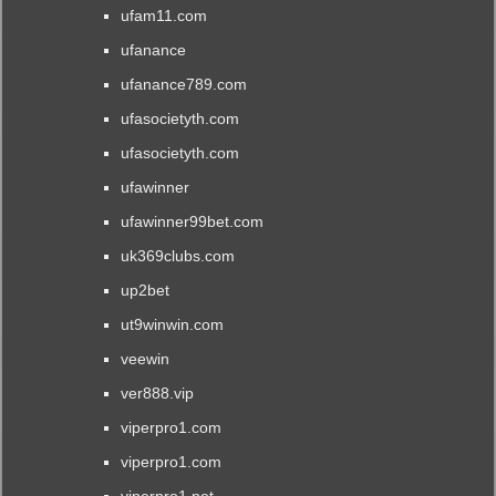
ufam11.com
ufanance
ufanance789.com
ufasocietyth.com
ufasocietyth.com
ufawinner
ufawinner99bet.com
uk369clubs.com
up2bet
ut9winwin.com
veewin
ver888.vip
viperpro1.com
viperpro1.com