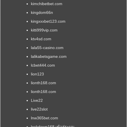
kimchibetbet.com
kingdom66n
kingxxxbet123.com
kitti999vip.com
ktv4sd.com
lala55-casino.com
lalikabetsgame.com
lcbet444.com
lion123
lionth168.com
lionth168.com
Live22
live22slot
lnw365bet.com
lockdown168 เข้าสู่ระบบ