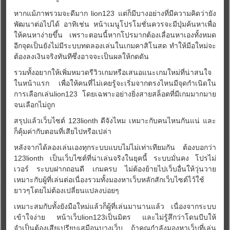
หากแม้ภาพรวมจะดีมาก lion123 แต่ก็มีบางอย่างที่มีความคิดว่ายัง
พัฒนาต่อไปได้ อาทิเช่น หน้าเมนูโปรโมชั่นควรจะมีปุ่มค้นหาเพื่อ
ให้คนหาง่ายขึ้น เพราะตอนนี้หากโปรมากต้องเลื่อนหาเองทั้งหมด
อีกจุดเป็นยังไม่มีระบบทดลองเล่นในเกมคาสิโนสด ทำให้มือใหม่จะ
ต้องลงเงินจริงทันทีซึ่งอาจจะเป็นผลให้กดดัน
รวมทั้งอยากให้เพิ่มหมวดรีวิวเกมหรือเสนอแนะเกมใหม่ที่น่าสนใจ
ในหน้าแรก เพื่อให้คนที่ไม่เคยรู้จะเริ่มจากตรงไหนมีจุดกำเนิดใน
การเลือกเล่นlion123 โดยเฉพาะอย่างยิ่งสายสล็อตที่มีเกมมากมาย
จนเลือกไม่ถูก
สรุปแล้วเว็บไซต์ 123lionth ดีจังไหม เหมาะกับคนไหนกันแน่ และ
ก็คุ้มค่ากับตอนที่เสียไปหรือเปล่า
หลังจากได้ลองเล่นเองทุกระบบแบบไม่ไม่เท่าเทียมกัน ต้องบอกว่า
123lionth เป็นเว็บไซต์ที่น่าเล่นจริงในยุคนี้ ระบบมั่นคง โปรไม่
เวอร์ ระบบฝากถอนดี เกมครบ ไม่ต้องย้ายไปเว็บอื่นให้วุ่นวาย
เหมาะกับผู้ที่เล่นต่อเนื่องรวมทั้งมองหาเว็บหลักสักเว็บไซต์ไว้ใช้
ยาวๆโดยไม่ต้องเปลี่ยนแปลงบ่อยๆ
เหมาะสมกับทั้งยังมือใหม่แล้วก็ผู้ที่เล่นมานานแล้ว เนื่องจากระบบ
เข้าใจง่าย หน้าเว็บlion123เป็นมิตร และไม่รู้สึกว่าโดนบีบให้
จำเป็นต้องเสียเปรียบเสมือนบางเว็บ ถ้าคุณกำลังมองหาเว็บที่เล่น