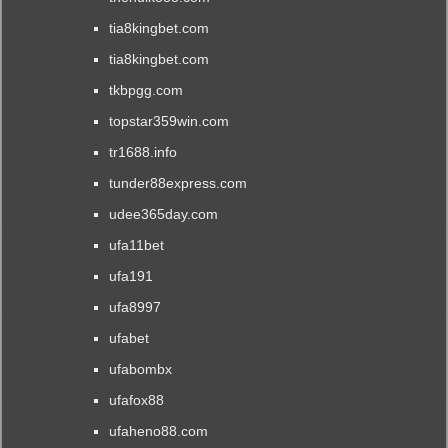
tia8kingbet.com
tia8kingbet.com
tkbpgg.com
topstar359win.com
tr1688.info
tunder88express.com
udee365day.com
ufa11bet
ufa191
ufa8997
ufabet
ufabombx
ufafox88
ufaheno88.com