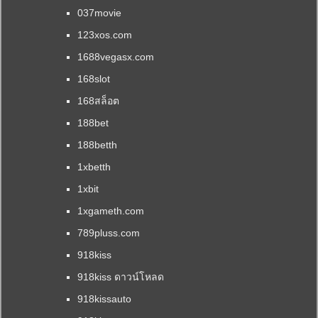
casino
037movie
online
123xos.com
เว็บ
ใหญ่
1688vegasx.com
ทดลอง
168slot
เล่น
Top
168สล็อต
3
188bet
by
188betth
Fidelia
2
1xbetth
พฤศจิก
1xbit
า
25
1xgameth.com
789pluss.com
918kiss
918kiss ดาวน์โหลด
918kissauto