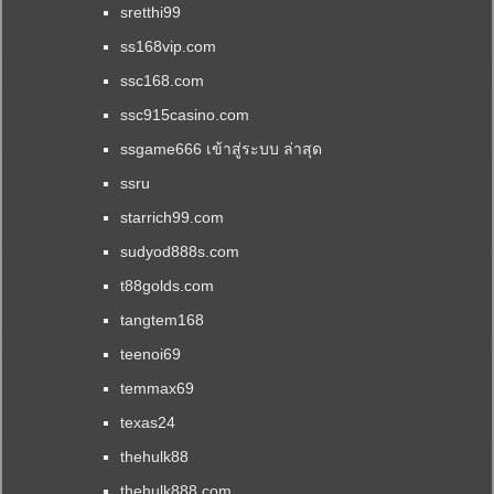
sretthi99
ss168vip.com
ssc168.com
ssc915casino.com
ssgame666 เข้าสู่ระบบ ล่าสุด
ssru
starrich99.com
sudyod888s.com
t88golds.com
tangtem168
teenoi69
temmax69
texas24
thehulk88
thehulk888.com