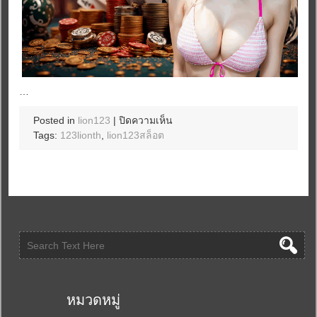
…
บน
Posted in
lion123
|
ปิดความเห็น
123lionth
Tags:
123lionth
,
lion123สล็อต
websiteแจก
หนัก
เล่น
สล็อต
ยัง
ไง
ไม่
ให้
ขาดทุน
แชร์
หมวดหมู่
ประสบการณ์
จริง