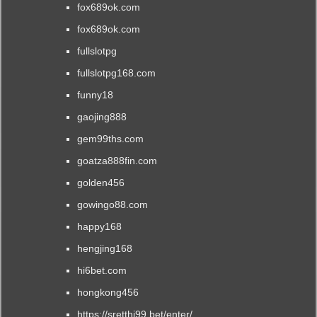
fox689ok.com
fox689ok.com
fullslotpg
fullslotpg168.com
funny18
gaojing888
gem99ths.com
goatza888fin.com
golden456
gowingo88.com
happy168
hengjing168
hi6bet.com
hongkong456
https://sretthi99.bet/enter/