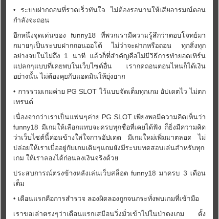
• ระบบฝากถอนที่รวดเร็วทันใจ ไม่ต้องรอนานให้เสียอารมณ์ตอน
กำลังจะถอน
อีกหนึ่งจุดเด่นของ funny18 ที่พวกเรามีความรู้สึกว่าตอบโจทย์มา
กมายๆเป็นระบบฝากถอนออโต้ ไม่ว่าจะฝากหรือถอน ทุกสิ่งทุก
อย่างจบในไม่ถึง 1 นาที แล้วก็ที่สำคัญคือไม่มีวิธีการทำยอดเทิร์น
แปลกๆแบบที่เคยพบในเว็บไซต์อื่น เรากดถอนตอนไหนก็ได้เงิน
อย่างนั้น ไม่ต้องคุยกับแอดมินให้ยุ่งยาก
• การรวมเกมค่าย PG SLOT ไว้แบบจัดเต็มทุกเกม อัปเดตไว ไม่ตก
เทรนด์
เนื่องจากว่าเราเป็นแฟนๆค่าย PG SLOT เพียงพอมีความคิดเห็นว่า
funny18 มีเกมให้เลือกแทบจะครบทุกชื่อที่เคยได้ฟัง ก็ยิ่งมีความคิด
ว่าเว็บไซต์นี้ค่อนข้างใส่ใจการอัปเดต มีเกมใหม่เพิ่มมาตลอด ไม่
ปล่อยให้เราเบื่ออยู่กับเกมเดิมๆแถมยังมีระบบทดสอบเล่นสำหรับทุก
เกม ให้เราลองได้ก่อนลงเงินจริงด้วย
ประสบการณ์ตรงข้างหลังเล่นเว็บสล็อต funny18 มาครบ 3 เดือน
เต็ม
• เดือนแรกคือการสำรวจ ลองผิดลองถูกจนกระทั่งพบเกมที่เข้ามือ
เราขอเล่าตรงๆว่าเดือนแรกเสมือนวิ่งมั่วเข้าไปในป่าดงเกม ตั้ง