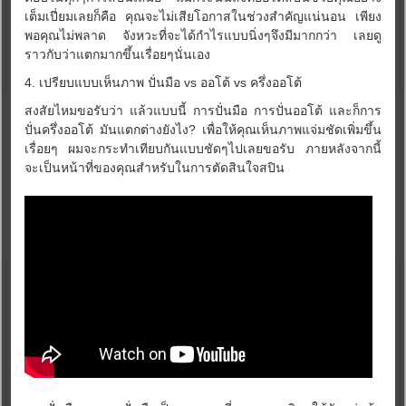
เต็มเปี่ยมเลยก็คือ คุณจะไม่เสียโอกาสในช่วงสำคัญแน่นอน เพียง
พอคุณไม่พลาด จังหวะที่จะได้กำไรแบบนิ่งๆจึงมีมากกว่า เลยดู
ราวกับว่าแตกมากขึ้นเรื่อยๆนั่นเอง
4. เปรียบแบบเห็นภาพ ปั่นมือ vs ออโต้ vs ครึ่งออโต้
สงสัยไหมขอรับว่า แล้วแบบนี้ การปั่นมือ การปั่นออโต้ และก็การ
ปั่นครึ่งออโต้ มันแตกต่างยังไง? เพื่อให้คุณเห็นภาพแจ่มชัดเพิ่มขึ้น
เรื่อยๆ ผมจะกระทำเทียบกันแบบชัดๆไปเลยขอรับ ภายหลังจากนี้
จะเป็นหน้าที่ของคุณสำหรับในการตัดสินใจสปิน