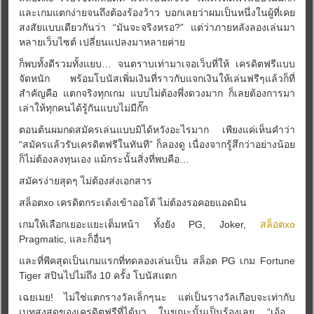
และเกมแตกง่ายจนถึงต้องร้องว้าว บอกเลยว่าผมเป็นหนึ่งในผู้ที่เคย
สงสัยแบบเดียวกันว่า “มันจะจริงหรอ?” แต่ว่าภายหลังลองเล่นมา
หลายเว็บไซต์ เปลี่ยนแปลงมาหลายค่าย
ก็พบทั้งดีรวมทั้งแยบ… จนตราบเท่ามาเจอเว็บที่ให้ เครดิตฟรีแบบ
จัดหนัก พร้อมโบนัสเพิ่มเงินที่ราวกับแจกเงินให้เล่นฟรีๆแล้วก็ที่
สำคัญคือ แตกจริงทุกเกม แบบไม่ต้องพึ่งดวงมาก ก็เลยต้องการมา
เล่าให้ทุกคนได้รู้กันแบบไม่มีกั๊ก
ตอนต้นผมกดสมัครเล่นแบบมิได้หวังอะไรมาก เพียงแค่เห็นคำว่า
“สมัครแล้วรับเครดิตฟรีในทันที” ก็ลองดู เนื่องจากรู้สึกว่าอย่างน้อย
ก็ไม่ต้องลงทุนเอง แม้กระนั้นสิ่งที่พบคือ…
สมัครง่ายสุดๆ ไม่ต้องส่งเอกสาร
สล็อตxo เครดิตกระเด้งเข้าออโต้ ไม่ต้องรอคอยแอดมิน
เกมให้เลือกเยอะแยะเต็มหน้า ทั้งยัง PG, Joker,
สล็อตxo
Pragmatic, และก็อื่นๆ
และที่พีคสุดเป็นเกมแรกที่ทดลองเล่นเป็น สล็อต PG เกม Fortune
Tiger สปินไปไม่ถึง 10 ครั้ง โบนัสแตก
เฉยเมย! ไม่ใช่แตกรางวัลเล็กๆนะ แต่เป็นรางวัลเกือบจะเท่ากับ
เบทสูงสุดของเครดิตฟรีที่ได้มา ในขณะนั้นเป็นร้องเลย “เอ้อ…