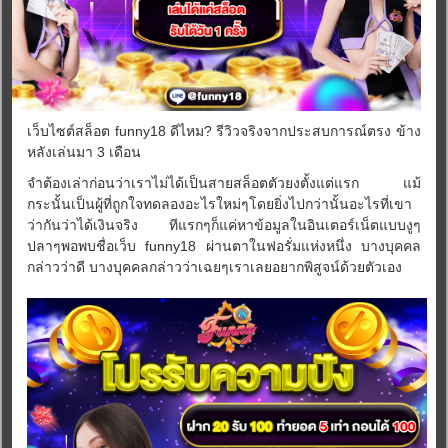
เว็บไซต์สล็อต funny18 ดีไหม? รีวิวจริงจากประสบการณ์ตรง ข้าง
หลังเล่นมา 3 เดือน
จำต้องเล่าก่อนว่าเราไม่ได้เป็นสายสล็อตตัวยงตั้งแต่แรก แม้
กระนั้นเป็นผู้ที่ถูกใจทดลองอะไรใหม่ๆโดยยิ่งไปกว่านั้นอะไรที่เขา
ว่ากันว่าได้เงินจริง ทีแรกๆก็แค่หาข้อมูลในอินเตอร์เน็ตแบบงูๆ
ปลาๆพอพบชื่อเว็บ funny18 ผ่านตาในฟอรั่มแห่งหนึ่ง บางบุคคล
กล่าวว่าดี บางบุคคลกล่าวว่าเฉยๆเราเลยอยากพิสูจน์ด้วยตัวเอง