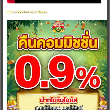
https://shorturl.asia/Nagek