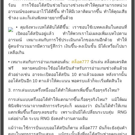
ร้อน การใช้ออโต้สปินช่วยในบางช่วงจะทำให้คุณสามารถหน่วง
อารมณ์ของตนเอาไว้ได้ดีขึ้น ทำให้มีเวลาคิดมากขึ้น ทำให้คุณเสีย
ช้าลง และก็เล่นพังทลายยากขึ้นด้วย
• คุมจังหวะเบทได้ดิบได้ดีขึ้น: เราชอบใช้เบทคงเดิมในตอนที่
เปิดออโต้สปินอยู่แล้ว ทำให้พวกเราไม่เผลอเพิ่มเบทไปตาม
อารมณ์ เหมาะสมกับการใช้ประเมินกลไกของเกมอีกด้วย ทำให้
ผู้คนจำนวนมากมีความรู้สึกว่า เงินขึ้น-ลงเป็นขั้น มิได้เหวี่ยงไปมา
เหลือเกิน
• เหมาะสมกับการอ่านเกมตอนต้น:
สล็อต777
นักเล่น สล็อตเครดิต
ฟรี หลายคนมักจะใช้ออโต้สปินสำหรับการอ่านเกมช่วงต้นด้วย
ตัวอย่างเช่น อาจจะเปิดออโต้สปิน 10 ตาแล้วมองผล หลังจากนั้น
ออโต้สปินอีก 10 ตาแล้วให้คะแนน พอครบแล้วก็จะเริ่มตัดสินใจ
3. การเล่นแบบครึ่งหนึ่งออโต้ทำให้แตกเพิ่มขึ้นเรื่อยๆจริงไหม?
การเล่นแบบครึ่งออโต้ทำให้แตกมากขึ้นเรื่อยๆจริงไหม? แม้ให้ผม
พินิจพิจารณาจากหลักการจริงๆล่ะก็ ผมมองว่า มันไม่ได้ทำให้เกม
แตกเพิ่มขึ้นเรื่อยๆเลยขอรับ เพราะมันมิได้เปลี่ยนระบบสุ่ม RNG
แต่อย่างใด ระบบ RNG ยังคงทำงานตามเดิม
แม้ว่าจะใช้การปั่นแบบออโต้สปินก็ตาม สล็อต777 มันก็จะยังสุ่มคำ
ตอบในทุกๆการสปินเสมอ แม้กระนั้นสิ่งที่ออโต้สปินช่วยคุณอย่าง