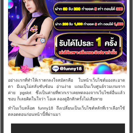
อย่างแรกที่ทำให้เราตกลงใจสมัครคือ ใบหน้าเว็บไซต์มองสะอาด
ตา มีเมนูไม่สลับซับซ้อน อ่านง่าย แถมเป็นเว็บศูนย์รวมเกมจาก
ค่าย pgslot ซึ่งเป็นค่ายที่พวกเราเคยทดลองจากเว็บไซต์อื่นแล้ว
ชอบ ก็เลยคิดในใจว่า โอเค ลองดูอีกสักครั้งไม่เสียหาย
ทำไมเว็บสล็อต funny18 ถึงเปลี่ยนเป็นเว็บไซต์หลักที่เราเลือกใช้
ตลอดตอนก่อนหน้านี้ที่ผ่านมา