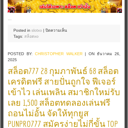
…
บน
Posted in
slotxo
|
ปิดความเห็น
Slotxo
Tags:
สล็อตxo
สล็อต
แตก
POSTED BY:
CHRISTOPHER WALKER
| ON ธันวาคม 26,
ไว
2025
ไม่
ผ่าน
สล็อต777 28 กุมภาพันธ์ 68 สล็อต
เอเย่นต์
จ่าย
เครดิตฟรี สายปั่นถูกใจ ฟีเจอร์
จริง
เข้าไว เล่นเพลิน สมาชิกใหม่รับ
ทุก
ยอด
เลย 1,500 สล็อตทดลองเล่นฟรี
ฝาก
รับ
ถอนไม่อั้น จัดให้ทุกยูส
สูงสุด
1M
PUNPRO777 สมัครง่ายไม่กี่ขั้น TOP
แอด