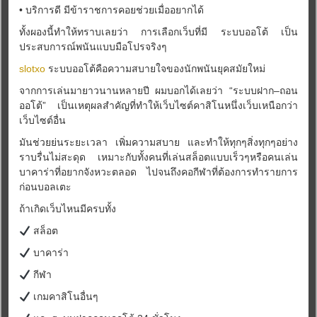
• บริการดี มีข้าราชการคอยช่วยเมื่ออยากได้
ทั้งผองนี้ทำให้ทราบเลยว่า การเลือกเว็บที่มี ระบบออโต้ เป็น
ประสบการณ์พนันแบบมือโปรจริงๆ
slotxo
ระบบออโต้คือความสบายใจของนักพนันยุคสมัยใหม่
จากการเล่นมายาวนานหลายปี ผมบอกได้เลยว่า “ระบบฝาก–ถอน
ออโต้” เป็นเหตุผลสำคัญที่ทำให้เว็บไซต์คาสิโนหนึ่งเว็บเหนือกว่า
เว็บไซต์อื่น
มันช่วยย่นระยะเวลา เพิ่มความสบาย และทำให้ทุกๆสิ่งทุกๆอย่าง
ราบรื่นไม่สะดุด เหมาะกับทั้งคนที่เล่นสล็อตแบบเร็วๆหรือคนเล่น
บาคาร่าที่อยากจังหวะตลอด ไปจนถึงคอกีฬาที่ต้องการทำรายการ
ก่อนบอลเตะ
ถ้าเกิดเว็บไหนมีครบทั้ง
สล็อต
บาคาร่า
กีฬา
เกมคาสิโนอื่นๆ