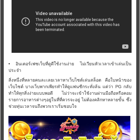
• อินเตอร์เฟซเว็บที่ดูดีใช้งานง่าย ไม่เวียนหัวเวลาเข้าเล่นเป็น
ประจำ
สิ่งหนึ่งที่หลายคนละเลยเวลาหาเว็บไซต์เล่นสล็อต คือใบหน้าของ
เว็บไซต์ บางเว็บพากเพียรทำให้ดูแฟนซีกระทั่งล้น แต่ว่า PG กลับ
ทำให้ทุกสิ่งง่ายแบบพอดี ไม่ว่าจะเข้าใช้งานผ่านมือถือหรือคอม
รายการอาหารต่างๆอยู่ในที่ที่ควรจะอยู่ ไม่ต้องคลิกหาหลายขั้น ซึ่ง
ช่วยทุ่นเวลาจนถึงพวกเราเริ่มชอบใจ