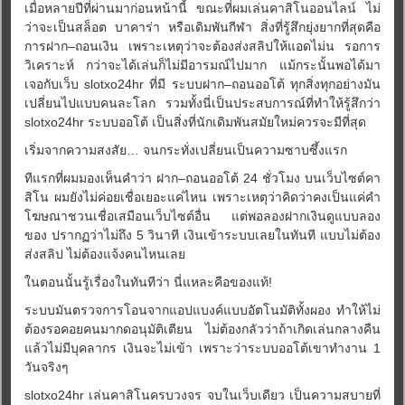
เมื่อหลายปีที่ผ่านมาก่อนหน้านี้ ขณะที่ผมเล่นคาสิโนออนไลน์ ไม่
ว่าจะเป็นสล็อต บาคาร่า หรือเดิมพันกีฬา สิ่งที่รู้สึกยุ่งยากที่สุดคือ
การฝาก–ถอนเงิน เพราะเหตุว่าจะต้องส่งสลิปให้แอดไม่น รอการ
วิเคราะห์ กว่าจะได้เล่นก็ไม่มีอารมณ์ไปมาก แม้กระนั้นพอได้มา
เจอกับเว็บ slotxo24hr ที่มี ระบบฝาก–ถอนออโต้ ทุกสิ่งทุกอย่างมัน
เปลี่ยนไปแบบคนละโลก รวมทั้งนี่เป็นประสบการณ์ที่ทำให้รู้สึกว่า
slotxo24hr ระบบออโต้ เป็นสิ่งที่นักเดิมพันสมัยใหม่ควรจะมีที่สุด
เริ่มจากความสงสัย… จนกระทั่งเปลี่ยนเป็นความซาบซึ้งแรก
ทีแรกที่ผมมองเห็นคำว่า ฝาก–ถอนออโต้ 24 ชั่วโมง บนเว็บไซต์คา
สิโน ผมยังไม่ค่อยเชื่อเยอะแค่ไหน เพราะเหตุว่าคิดว่าคงเป็นแค่คำ
โฆษณาชวนเชื่อเสมือนเว็บไซต์อื่น แต่พอลองฝากเงินดูแบบลอง
ของ ปรากฏว่าไม่ถึง 5 วินาที เงินเข้าระบบเลยในทันที แบบไม่ต้อง
ส่งสลิป ไม่ต้องแจ้งคนไหนเลย
ในตอนนั้นรู้เรื่องในทันทีว่า นี่แหละคือของแท้!
ระบบมันตรวจการโอนจากแอปแบงค์แบบอัตโนมัติทั้งผอง ทำให้ไม่
ต้องรอคอยคนมากดอนุมัติเตียน ไม่ต้องกลัวว่าถ้าเกิดเล่นกลางคืน
แล้วไม่มีบุคลากร เงินจะไม่เข้า เพราะว่าระบบออโต้เขาทำงาน 1
วันจริงๆ
slotxo24hr เล่นคาสิโนครบวงจร จบในเว็บเดียว เป็นความสบายที่