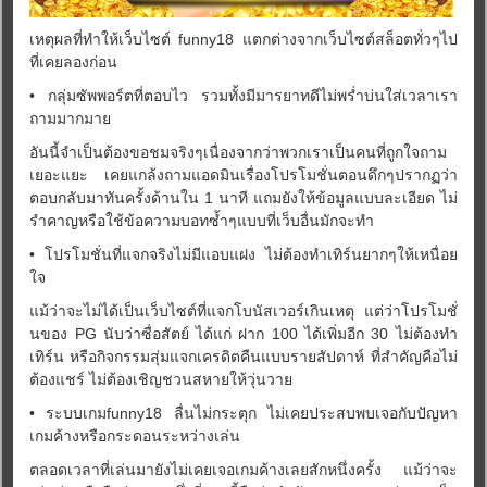
เหตุผลที่ทำให้เว็บไซต์ funny18 แตกต่างจากเว็บไซต์สล็อตทั่วๆไป
ที่เคยลองก่อน
• กลุ่มซัพพอร์ตที่ตอบไว รวมทั้งมีมารยาทดีไม่พร่ำบ่นใส่เวลาเรา
ถามมากมาย
อันนี้จำเป็นต้องขอชมจริงๆเนื่องจากว่าพวกเราเป็นคนที่ถูกใจถาม
เยอะแยะ เคยแกล้งถามแอดมินเรื่องโปรโมชั่นตอนดึกๆปรากฏว่า
ตอบกลับมาทันครั้งด้านใน 1 นาที แถมยังให้ข้อมูลแบบละเอียด ไม่
รำคาญหรือใช้ข้อความบอทซ้ำๆแบบที่เว็บอื่นมักจะทำ
• โปรโมชั่นที่แจกจริงไม่มีแอบแฝง ไม่ต้องทำเทิร์นยากๆให้เหนื่อย
ใจ
แม้ว่าจะไม่ได้เป็นเว็บไซต์ที่แจกโบนัสเวอร์เกินเหตุ แต่ว่าโปรโมชั่
นของ PG นับว่าซื่อสัตย์ ได้แก่ ฝาก 100 ได้เพิ่มอีก 30 ไม่ต้องทำ
เทิร์น หรือกิจกรรมสุ่มแจกเครดิตคืนแบบรายสัปดาห์ ที่สำคัญคือไม่
ต้องแชร์ ไม่ต้องเชิญชวนสหายให้วุ่นวาย
• ระบบเกมfunny18 ลื่นไม่กระตุก ไม่เคยประสบพบเจอกับปัญหา
เกมค้างหรือกระดอนระหว่างเล่น
ตลอดเวลาที่เล่นมายังไม่เคยเจอเกมค้างเลยสักหนึ่งครั้ง แม้ว่าจะ