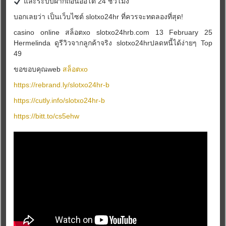
และระบบฝากถอนออโต้ 24 ชั่วโมง
บอกเลยว่า เป็นเว็บไซต์ slotxo24hr ที่ควรจะทดลองที่สุด!
casino online สล็อตxo slotxo24hrb.com 13 February 25
Hermelinda ดูรีวิวจากลูกค้าจริง slotxo24hrปลดหนี้ได้ง่ายๆ Top
49
ขอขอบคุณweb
สล็อตxo
https://rebrand.ly/slotxo24hr-b
https://cutly.info/slotxo24hr-b
https://bitt.to/cs5ehw